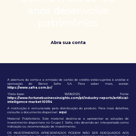
patrimônio e ampliação de oportunidades globais.
anos desenvolve
patrimônios
Abra sua conta
A abertura da conta e a emissão de cartão de crédito estão sujeitos à análise e
aprovação do Banco Safra S.A. Para saber mais, acesse:
https://www.safra.com.br/
¹Data-base: 18/08/2025. Fonte
https://www.fortunebusinessinsights.com/pt/industry-reports/artificial-
intelligence-market-100114
A instituição é remunerada pela distribuição do produto. Para mais detalhes,
consulte o documento disponível
aqui
.
Material Publicitário. Este material destina-se a apresentar as soluções de
investimento disponíveis no Grupo J. Safra, não devendo ser interpretado como
indicação ou recomendação de investimento.
OS INVESTIMENTOS APRESENTADOS PODEM NÃO SER ADEQUADOS AOS