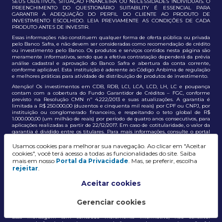
SEUS OBJETIVOS, SITUAÇÃO FINANCEIRA OU NECESSIDADES INDIVIDUAIS. O
PREENCHIMENTO DO QUESTIONÁRIO SUITABILITY É ESSENCIAL PARA
GARANTIR A ADEQUAÇÃO DO PERFIL DO CLIENTE AO PRODUTO DE
INVESTIMENTO ESCOLHIDO. LEIA PREVIAMENTE AS CONDIÇÕES DE CADA
PRODUTO ANTES DE INVESTIR.
Essas informações não constituem qualquer forma de oferta pública ou privada
pelo Banco Safra, e não devem ser consideradas como recomendação de crédito
ou investimento pelo Banco. Os produtos e serviços contidos nesta página são
meramente informativos, sendo que a efetiva contratação dependerá da prévia
análise cadastral e aprovação do Banco Safra e abertura da conta corrente,
conforme aplicável. Esta instituição é aderente ao Código Anbima de regulação
e melhores práticas para atividade de distribuição de produtos de investimento.
Atenção! Os investimentos em CDB, RDB, LCI, LCA, LCD, LH, LC e poupança
contam com a cobertura do Fundo Garantidor de Créditos – FGC, conforme
previsto na Resolução CMN nº 4.222/2013 e suas atualizações. A garantia é
limitada a R$ 250.000,00 (duzentos e cinquenta mil reais) por CPF ou CNPJ, por
instituição ou conglomerado financeiro, e respeitando o teto global de R$
1.000.000,00 (um milhão de reais) por período de quatro anos consecutivos, para
aplicações realizadas a partir de 22/12/2017. Em caso de cotitularidade, o valor da
garantia é dividido entre os titulares. Para mais informações, consulte o portal
oficial do FGC:
https://www.fgc.org.br/
Usamos cookies para melhorar sua navegação. Ao clicar em "Aceitar
As informações aqui dispostas têm conteúdo meramente informativo, não
cookies", você terá acesso a todas as funcionalidades do site. Saiba
constituem e não devem ser utilizadas como recomendação, auxiliar ou
mais em nosso
Portal da Privacidade
. Mas, se preferir, escolha
influenciar investidores no processo de tomada de decisão de investimento ou
rejeitar
.
adesão a produtos e serviços, bem como não discrimina todos os termos,
condições e riscos inerentes a um investimento no mercado financeiro e de
capitais. A decisão pelo tipo de investimento, serviço ou produto, bem como a
Aceitar cookies
análise de risco e a adequação do produto ao perfil do cliente, é de
responsabilidade exclusiva do cliente. O Grupo J. Safra não será responsável por
perdas diretas, indiretas ou lucros cessantes decorrentes da utilização destas
Gerenciar cookies
informações para quaisquer finalidades.
Essa mensagem tem conteúdo meramente informativo, não constitui