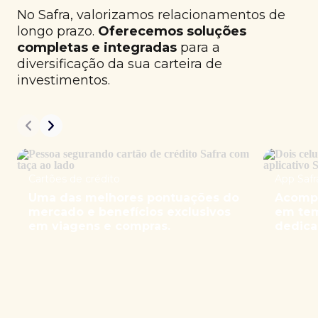
No Safra, valorizamos relacionamentos de
longo prazo.
Oferecemos soluções
completas e integradas
para a
diversificação da sua carteira de
investimentos.
Cartões de crédito
App Safr
Uma das melhores pontuações do
Acompa
mercado e benefícios exclusivos
em tem
em viagens e compras.
dedica