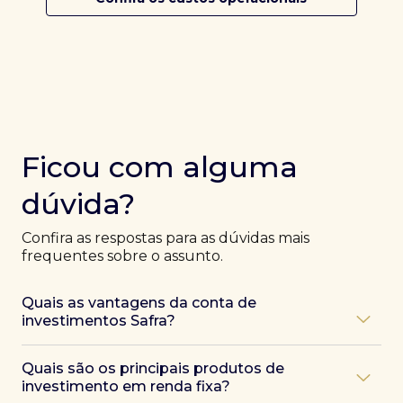
Ficou com alguma
dúvida?
Confira as respostas para as dúvidas mais
frequentes sobre o assunto.
Quais as vantagens da conta de
investimentos Safra?
Ao abrir uma conta Safra, você terá acesso a diversas
Quais são os principais produtos de
vantagens, como:
investimento em renda fixa?
Atendimento exclusivo de especialistas Safra
,