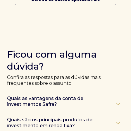
Ficou com alguma
dúvida?
Confira as respostas para as dúvidas mais
frequentes sobre o assunto.
Quais as vantagens da conta de
investimentos Safra?
Ao abrir uma conta Safra, você terá acesso a diversas
Quais são os principais produtos de
vantagens, como:
investimento em renda fixa?
Atendimento exclusivo de especialistas Safra
,