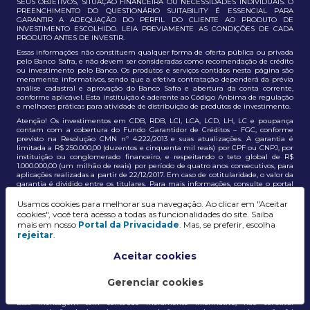
SEUS OBJETIVOS, SITUAÇÃO FINANCEIRA OU NECESSIDADES INDIVIDUAIS. O
PREENCHIMENTO DO QUESTIONÁRIO SUITABILITY É ESSENCIAL PARA
GARANTIR A ADEQUAÇÃO DO PERFIL DO CLIENTE AO PRODUTO DE
INVESTIMENTO ESCOLHIDO. LEIA PREVIAMENTE AS CONDIÇÕES DE CADA
PRODUTO ANTES DE INVESTIR.
Essas informações não constituem qualquer forma de oferta pública ou privada
pelo Banco Safra, e não devem ser consideradas como recomendação de crédito
ou investimento pelo Banco. Os produtos e serviços contidos nesta página são
meramente informativos, sendo que a efetiva contratação dependerá da prévia
análise cadastral e aprovação do Banco Safra e abertura da conta corrente,
conforme aplicável. Esta instituição é aderente ao Código Anbima de regulação
e melhores práticas para atividade de distribuição de produtos de investimento.
Atenção! Os investimentos em CDB, RDB, LCI, LCA, LCD, LH, LC e poupança
contam com a cobertura do Fundo Garantidor de Créditos – FGC, conforme
previsto na Resolução CMN nº 4.222/2013 e suas atualizações. A garantia é
limitada a R$ 250.000,00 (duzentos e cinquenta mil reais) por CPF ou CNPJ, por
instituição ou conglomerado financeiro, e respeitando o teto global de R$
1.000.000,00 (um milhão de reais) por período de quatro anos consecutivos, para
aplicações realizadas a partir de 22/12/2017. Em caso de cotitularidade, o valor da
garantia é dividido entre os titulares. Para mais informações, consulte o portal
oficial do FGC:
https://www.fgc.org.br/
Usamos cookies para melhorar sua navegação. Ao clicar em "Aceitar
As informações aqui dispostas têm conteúdo meramente informativo, não
cookies", você terá acesso a todas as funcionalidades do site. Saiba
constituem e não devem ser utilizadas como recomendação, auxiliar ou
mais em nosso
Portal da Privacidade
. Mas, se preferir, escolha
influenciar investidores no processo de tomada de decisão de investimento ou
rejeitar
.
adesão a produtos e serviços, bem como não discrimina todos os termos,
condições e riscos inerentes a um investimento no mercado financeiro e de
capitais. A decisão pelo tipo de investimento, serviço ou produto, bem como a
Aceitar cookies
análise de risco e a adequação do produto ao perfil do cliente, é de
responsabilidade exclusiva do cliente. O Grupo J. Safra não será responsável por
perdas diretas, indiretas ou lucros cessantes decorrentes da utilização destas
Gerenciar cookies
informações para quaisquer finalidades.
Essa mensagem tem conteúdo meramente informativo, não constitui