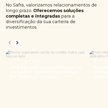
No Safra, valorizamos relacionamentos de
longo prazo.
Oferecemos soluções
completas e integradas
para a
diversificação da sua carteira de
investimentos.
Cartões de crédito
App Safr
Uma das melhores pontuações do
Acompa
mercado e benefícios exclusivos
em tem
em viagens e compras.
dedica