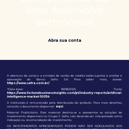
patrimônio e ampliação de oportunidades globais.
anos desenvolve
patrimônios
Abra sua conta
A abertura da conta e a emissão de cartão de crédito estão sujeitos à análise e
aprovação do Banco Safra S.A. Para saber mais, acesse:
https://www.safra.com.br/
¹Data-base: 18/08/2025. Fonte
https://www.fortunebusinessinsights.com/pt/industry-reports/artificial-
intelligence-market-100114
A instituição é remunerada pela distribuição do produto. Para mais detalhes,
consulte o documento disponível
aqui
.
Material Publicitário. Este material destina-se a apresentar as soluções de
investimento disponíveis no Grupo J. Safra, não devendo ser interpretado como
indicação ou recomendação de investimento.
OS INVESTIMENTOS APRESENTADOS PODEM NÃO SER ADEQUADOS AOS