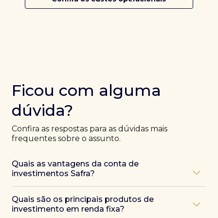
Ficou com alguma
dúvida?
Confira as respostas para as dúvidas mais
frequentes sobre o assunto.
Quais as vantagens da conta de
investimentos Safra?
Ao abrir uma conta Safra, você terá acesso a diversas
Quais são os principais produtos de
vantagens, como:
investimento em renda fixa?
Atendimento exclusivo de especialistas Safra
,