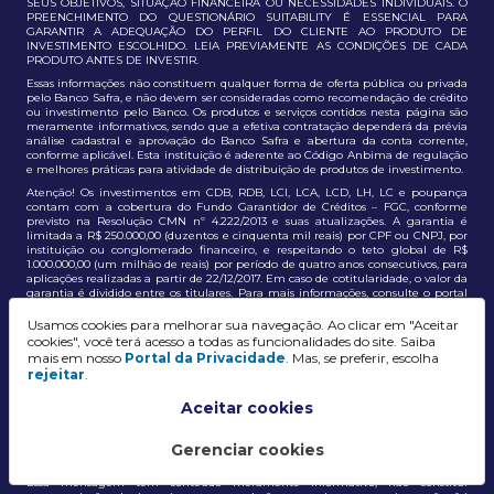
SEUS OBJETIVOS, SITUAÇÃO FINANCEIRA OU NECESSIDADES INDIVIDUAIS. O
PREENCHIMENTO DO QUESTIONÁRIO SUITABILITY É ESSENCIAL PARA
GARANTIR A ADEQUAÇÃO DO PERFIL DO CLIENTE AO PRODUTO DE
INVESTIMENTO ESCOLHIDO. LEIA PREVIAMENTE AS CONDIÇÕES DE CADA
PRODUTO ANTES DE INVESTIR.
Essas informações não constituem qualquer forma de oferta pública ou privada
pelo Banco Safra, e não devem ser consideradas como recomendação de crédito
ou investimento pelo Banco. Os produtos e serviços contidos nesta página são
meramente informativos, sendo que a efetiva contratação dependerá da prévia
análise cadastral e aprovação do Banco Safra e abertura da conta corrente,
conforme aplicável. Esta instituição é aderente ao Código Anbima de regulação
e melhores práticas para atividade de distribuição de produtos de investimento.
Atenção! Os investimentos em CDB, RDB, LCI, LCA, LCD, LH, LC e poupança
contam com a cobertura do Fundo Garantidor de Créditos – FGC, conforme
previsto na Resolução CMN nº 4.222/2013 e suas atualizações. A garantia é
limitada a R$ 250.000,00 (duzentos e cinquenta mil reais) por CPF ou CNPJ, por
instituição ou conglomerado financeiro, e respeitando o teto global de R$
1.000.000,00 (um milhão de reais) por período de quatro anos consecutivos, para
aplicações realizadas a partir de 22/12/2017. Em caso de cotitularidade, o valor da
garantia é dividido entre os titulares. Para mais informações, consulte o portal
oficial do FGC:
https://www.fgc.org.br/
Usamos cookies para melhorar sua navegação. Ao clicar em "Aceitar
As informações aqui dispostas têm conteúdo meramente informativo, não
cookies", você terá acesso a todas as funcionalidades do site. Saiba
constituem e não devem ser utilizadas como recomendação, auxiliar ou
mais em nosso
Portal da Privacidade
. Mas, se preferir, escolha
influenciar investidores no processo de tomada de decisão de investimento ou
rejeitar
.
adesão a produtos e serviços, bem como não discrimina todos os termos,
condições e riscos inerentes a um investimento no mercado financeiro e de
capitais. A decisão pelo tipo de investimento, serviço ou produto, bem como a
Aceitar cookies
análise de risco e a adequação do produto ao perfil do cliente, é de
responsabilidade exclusiva do cliente. O Grupo J. Safra não será responsável por
perdas diretas, indiretas ou lucros cessantes decorrentes da utilização destas
Gerenciar cookies
informações para quaisquer finalidades.
Essa mensagem tem conteúdo meramente informativo, não constitui