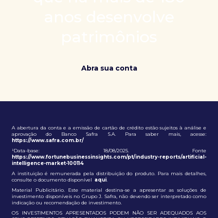
patrimônio e ampliação de oportunidades globais.
anos desenvolve
patrimônios
Abra sua conta
A abertura da conta e a emissão de cartão de crédito estão sujeitos à análise e
aprovação do Banco Safra S.A. Para saber mais, acesse:
https://www.safra.com.br/
¹Data-base: 18/08/2025. Fonte
https://www.fortunebusinessinsights.com/pt/industry-reports/artificial-
intelligence-market-100114
A instituição é remunerada pela distribuição do produto. Para mais detalhes,
consulte o documento disponível
aqui
.
Material Publicitário. Este material destina-se a apresentar as soluções de
investimento disponíveis no Grupo J. Safra, não devendo ser interpretado como
indicação ou recomendação de investimento.
OS INVESTIMENTOS APRESENTADOS PODEM NÃO SER ADEQUADOS AOS