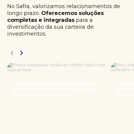
No Safra, valorizamos relacionamentos de
longo prazo.
Oferecemos soluções
completas e integradas
para a
diversificação da sua carteira de
investimentos.
Cartões de crédito
App Safr
Uma das melhores pontuações do
Acompa
mercado e benefícios exclusivos
em tem
em viagens e compras.
dedica