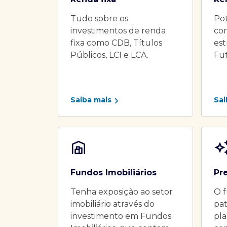
Tudo sobre os
Pot
investimentos de renda
co
fixa como CDB, Títulos
es
Públicos, LCI e LCA.
Fu
Saiba mais
Sai
Fundos Imobiliários
Pr
Tenha exposição ao setor
O f
imobiliário através do
pat
investimento em Fundos
pla