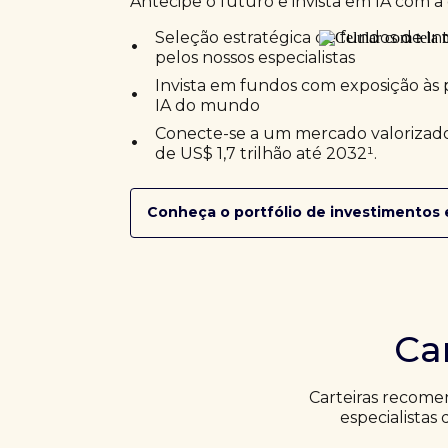
Antecipe o futuro e invista em IA com a 
•
Seleção estratégica de fundos de Inte
pelos nossos especialistas
•
Invista em fundos com exposição às 
IA do mundo
•
Conecte-se a um mercado valorizado
de US$ 1,7 trilhão até 2032¹.
Conheça o portfólio de investimentos 
Ca
Carteiras recome
especialistas 