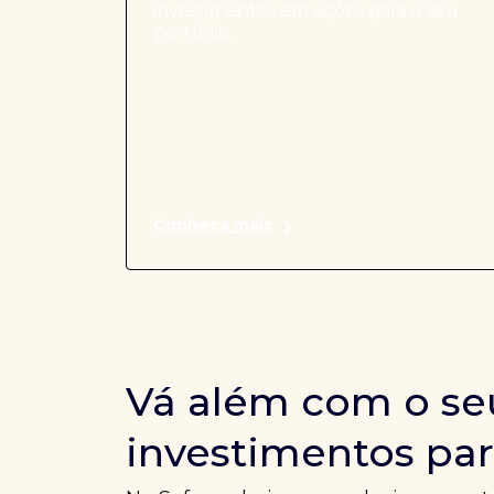
investimentos em ações para o seu
portfólio.
Conheça mais
Vá além com o se
investimentos par