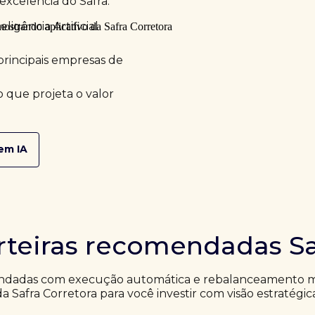
excelência do Safra.
ligência Artificial
principais empresas de
 que projeta o valor
em IA
rteiras recomendadas Sa
ndadas com execução automática e rebalanceamento me
da Safra Corretora para você investir com visão estratégic