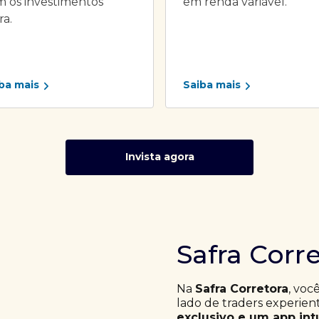
 os investimentos
em renda variável.
ra.
ba mais
Saiba mais
Invista agora
Safra Corr
Na
Safra Corretora
, voc
lado de traders experie
exclusivo e um app int