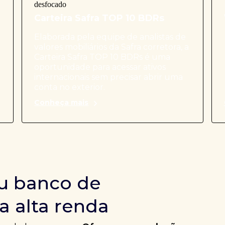
Carteira Safra TOP 10 BDRs
Elaborada pela equipe de analistas de
valores mobiliários da Safra corretora, a
Carteira Safra TOP 10 BDRs é uma
oportunidade para acessar ativos
internacionais sem precisar abrir uma
conta no exterior.
Conheça mais
u banco de
a alta renda