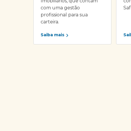
Imobiliários, que contam
com
com uma gestão
Saf
profissional para sua
carteira.
Saiba mais
Sai