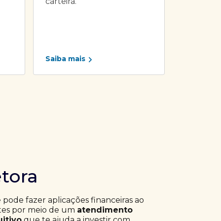
carteira.
Saiba mais
etora
ê pode fazer aplicações financeiras ao
ntes por meio de um
atendimento
uitivo
que te ajuda a investir com