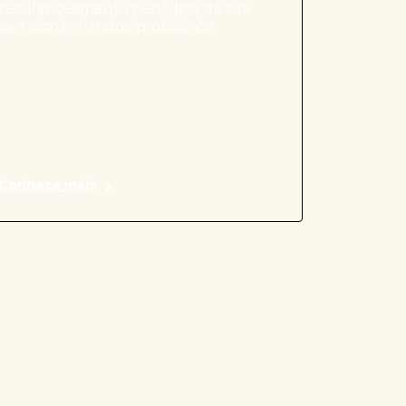
rebalanceamento periódico da sua
carteira de fundos imobiliários.
Conheça mais