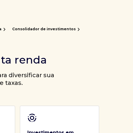
a
Consolidador de investimentos
lta renda
a diversificar sua
e taxas.
Investimentos em