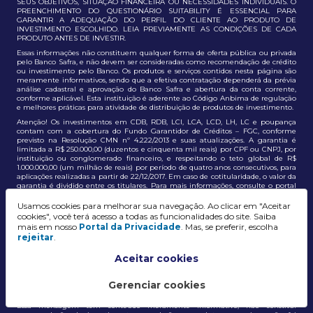
SEUS OBJETIVOS, SITUAÇÃO FINANCEIRA OU NECESSIDADES INDIVIDUAIS. O
PREENCHIMENTO DO QUESTIONÁRIO SUITABILITY É ESSENCIAL PARA
GARANTIR A ADEQUAÇÃO DO PERFIL DO CLIENTE AO PRODUTO DE
INVESTIMENTO ESCOLHIDO. LEIA PREVIAMENTE AS CONDIÇÕES DE CADA
PRODUTO ANTES DE INVESTIR.
Essas informações não constituem qualquer forma de oferta pública ou privada
pelo Banco Safra, e não devem ser consideradas como recomendação de crédito
ou investimento pelo Banco. Os produtos e serviços contidos nesta página são
meramente informativos, sendo que a efetiva contratação dependerá da prévia
análise cadastral e aprovação do Banco Safra e abertura da conta corrente,
conforme aplicável. Esta instituição é aderente ao Código Anbima de regulação
e melhores práticas para atividade de distribuição de produtos de investimento.
Atenção! Os investimentos em CDB, RDB, LCI, LCA, LCD, LH, LC e poupança
contam com a cobertura do Fundo Garantidor de Créditos – FGC, conforme
previsto na Resolução CMN nº 4.222/2013 e suas atualizações. A garantia é
limitada a R$ 250.000,00 (duzentos e cinquenta mil reais) por CPF ou CNPJ, por
instituição ou conglomerado financeiro, e respeitando o teto global de R$
1.000.000,00 (um milhão de reais) por período de quatro anos consecutivos, para
aplicações realizadas a partir de 22/12/2017. Em caso de cotitularidade, o valor da
garantia é dividido entre os titulares. Para mais informações, consulte o portal
oficial do FGC:
https://www.fgc.org.br/
Usamos cookies para melhorar sua navegação. Ao clicar em "Aceitar
As informações aqui dispostas têm conteúdo meramente informativo, não
cookies", você terá acesso a todas as funcionalidades do site. Saiba
constituem e não devem ser utilizadas como recomendação, auxiliar ou
mais em nosso
Portal da Privacidade
. Mas, se preferir, escolha
influenciar investidores no processo de tomada de decisão de investimento ou
rejeitar
.
adesão a produtos e serviços, bem como não discrimina todos os termos,
condições e riscos inerentes a um investimento no mercado financeiro e de
capitais. A decisão pelo tipo de investimento, serviço ou produto, bem como a
Aceitar cookies
análise de risco e a adequação do produto ao perfil do cliente, é de
responsabilidade exclusiva do cliente. O Grupo J. Safra não será responsável por
perdas diretas, indiretas ou lucros cessantes decorrentes da utilização destas
Gerenciar cookies
informações para quaisquer finalidades.
Essa mensagem tem conteúdo meramente informativo, não constitui