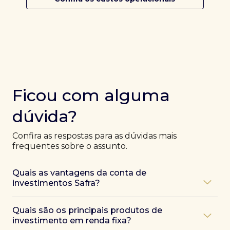
Ficou com alguma
dúvida?
Confira as respostas para as dúvidas mais
frequentes sobre o assunto.
Quais as vantagens da conta de
investimentos Safra?
Ao abrir uma conta Safra, você terá acesso a diversas
Quais são os principais produtos de
vantagens, como:
investimento em renda fixa?
Atendimento exclusivo de especialistas Safra
,