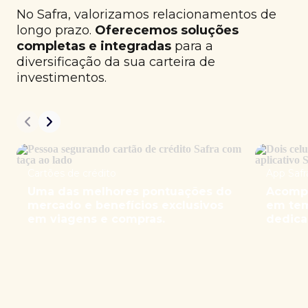
No Safra, valorizamos relacionamentos de
longo prazo.
Oferecemos soluções
completas e integradas
para a
diversificação da sua carteira de
investimentos.
Cartões de crédito
App Safr
Uma das melhores pontuações do
Acompa
mercado e benefícios exclusivos
em tem
em viagens e compras.
dedica