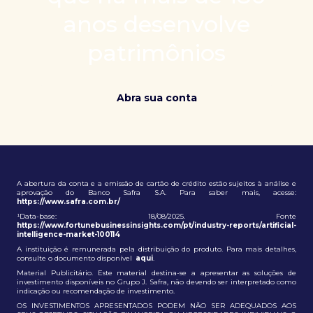
patrimônio e ampliação de oportunidades globais.
anos desenvolve
patrimônios
Abra sua conta
A abertura da conta e a emissão de cartão de crédito estão sujeitos à análise e
aprovação do Banco Safra S.A. Para saber mais, acesse:
https://www.safra.com.br/
¹Data-base: 18/08/2025. Fonte
https://www.fortunebusinessinsights.com/pt/industry-reports/artificial-
intelligence-market-100114
A instituição é remunerada pela distribuição do produto. Para mais detalhes,
consulte o documento disponível
aqui
.
Material Publicitário. Este material destina-se a apresentar as soluções de
investimento disponíveis no Grupo J. Safra, não devendo ser interpretado como
indicação ou recomendação de investimento.
OS INVESTIMENTOS APRESENTADOS PODEM NÃO SER ADEQUADOS AOS