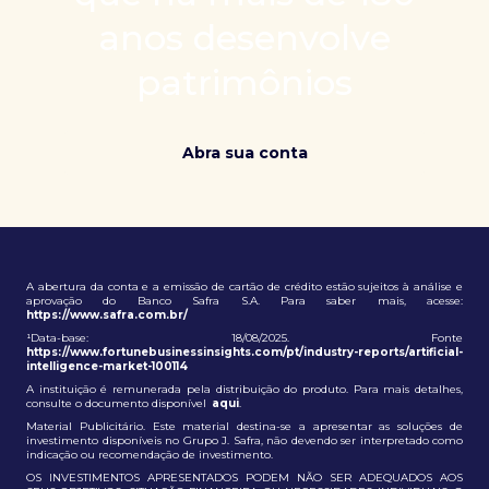
patrimônio e ampliação de oportunidades globais.
anos desenvolve
patrimônios
Abra sua conta
A abertura da conta e a emissão de cartão de crédito estão sujeitos à análise e
aprovação do Banco Safra S.A. Para saber mais, acesse:
https://www.safra.com.br/
¹Data-base: 18/08/2025. Fonte
https://www.fortunebusinessinsights.com/pt/industry-reports/artificial-
intelligence-market-100114
A instituição é remunerada pela distribuição do produto. Para mais detalhes,
consulte o documento disponível
aqui
.
Material Publicitário. Este material destina-se a apresentar as soluções de
investimento disponíveis no Grupo J. Safra, não devendo ser interpretado como
indicação ou recomendação de investimento.
OS INVESTIMENTOS APRESENTADOS PODEM NÃO SER ADEQUADOS AOS