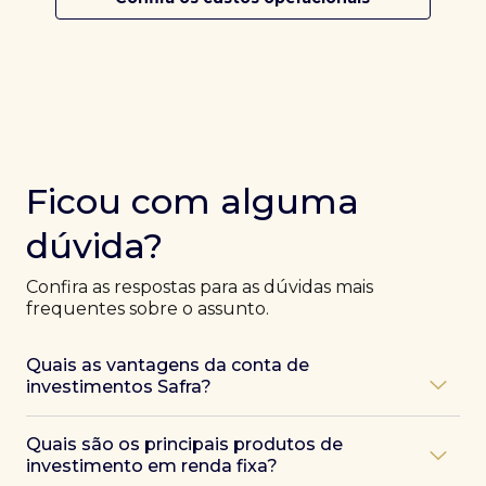
Ficou com alguma
dúvida?
Confira as respostas para as dúvidas mais
frequentes sobre o assunto.
Quais as vantagens da conta de
investimentos Safra?
Ao abrir uma conta Safra, você terá acesso a diversas
Quais são os principais produtos de
vantagens, como:
investimento em renda fixa?
Atendimento exclusivo de especialistas Safra
,