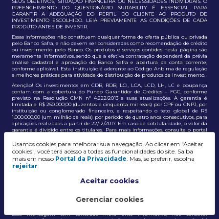
SEUS OBJETIVOS, SITUAÇÃO FINANCEIRA OU NECESSIDADES INDIVIDUAIS. O
PREENCHIMENTO DO QUESTIONÁRIO SUITABILITY É ESSENCIAL PARA
GARANTIR A ADEQUAÇÃO DO PERFIL DO CLIENTE AO PRODUTO DE
INVESTIMENTO ESCOLHIDO. LEIA PREVIAMENTE AS CONDIÇÕES DE CADA
PRODUTO ANTES DE INVESTIR.
Essas informações não constituem qualquer forma de oferta pública ou privada
pelo Banco Safra, e não devem ser consideradas como recomendação de crédito
ou investimento pelo Banco. Os produtos e serviços contidos nesta página são
meramente informativos, sendo que a efetiva contratação dependerá da prévia
análise cadastral e aprovação do Banco Safra e abertura da conta corrente,
conforme aplicável. Esta instituição é aderente ao Código Anbima de regulação
e melhores práticas para atividade de distribuição de produtos de investimento.
Atenção! Os investimentos em CDB, RDB, LCI, LCA, LCD, LH, LC e poupança
contam com a cobertura do Fundo Garantidor de Créditos – FGC, conforme
previsto na Resolução CMN nº 4.222/2013 e suas atualizações. A garantia é
limitada a R$ 250.000,00 (duzentos e cinquenta mil reais) por CPF ou CNPJ, por
instituição ou conglomerado financeiro, e respeitando o teto global de R$
1.000.000,00 (um milhão de reais) por período de quatro anos consecutivos, para
aplicações realizadas a partir de 22/12/2017. Em caso de cotitularidade, o valor da
garantia é dividido entre os titulares. Para mais informações, consulte o portal
oficial do FGC:
https://www.fgc.org.br/
Usamos cookies para melhorar sua navegação. Ao clicar em "Aceitar
As informações aqui dispostas têm conteúdo meramente informativo, não
cookies", você terá acesso a todas as funcionalidades do site. Saiba
constituem e não devem ser utilizadas como recomendação, auxiliar ou
mais em nosso
Portal da Privacidade
. Mas, se preferir, escolha
influenciar investidores no processo de tomada de decisão de investimento ou
rejeitar
.
adesão a produtos e serviços, bem como não discrimina todos os termos,
condições e riscos inerentes a um investimento no mercado financeiro e de
capitais. A decisão pelo tipo de investimento, serviço ou produto, bem como a
Aceitar cookies
análise de risco e a adequação do produto ao perfil do cliente, é de
responsabilidade exclusiva do cliente. O Grupo J. Safra não será responsável por
perdas diretas, indiretas ou lucros cessantes decorrentes da utilização destas
Gerenciar cookies
informações para quaisquer finalidades.
Essa mensagem tem conteúdo meramente informativo, não constitui