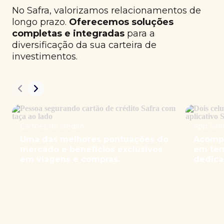
No Safra, valorizamos relacionamentos de
longo prazo.
Oferecemos soluções
completas e integradas
para a
diversificação da sua carteira de
investimentos.
Cartões de crédito
App Safr
Uma das melhores pontuações do
Acompa
mercado e benefícios exclusivos
em tem
em viagens e compras.
dedica