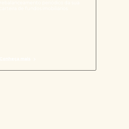
rebalanceamento periódico da sua
carteira de fundos imobiliários.
Conheça mais