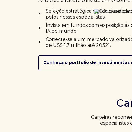
Antecipe o futuro e invista em IA com a 
•
Seleção estratégica de fundos de Inte
pelos nossos especialistas
•
Invista em fundos com exposição às 
IA do mundo
•
Conecte-se a um mercado valorizado
de US$ 1,7 trilhão até 2032¹.
Conheça o portfólio de investimentos 
Ca
Carteiras recome
especialistas 