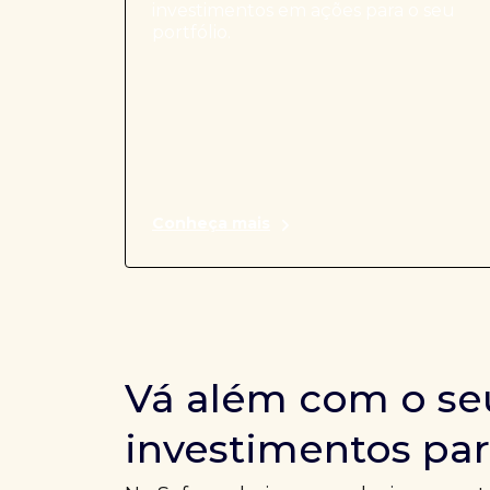
investimentos em ações para o seu
portfólio.
Conheça mais
Vá além com o se
investimentos par