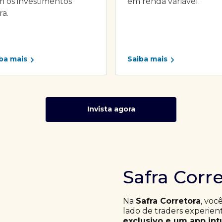
 os investimentos
em renda variável.
ra.
ba mais
Saiba mais
Invista agora
Safra Corr
Na
Safra Corretora
, voc
lado de traders experie
exclusivo e um app int