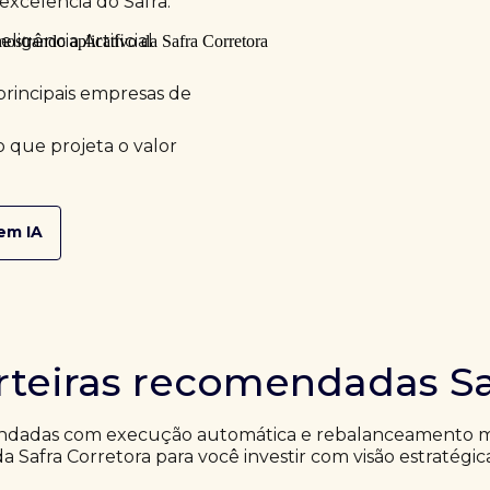
excelência do Safra.
ligência Artificial
principais empresas de
 que projeta o valor
em IA
rteiras recomendadas Sa
ndadas com execução automática e rebalanceamento me
da Safra Corretora para você investir com visão estratégic