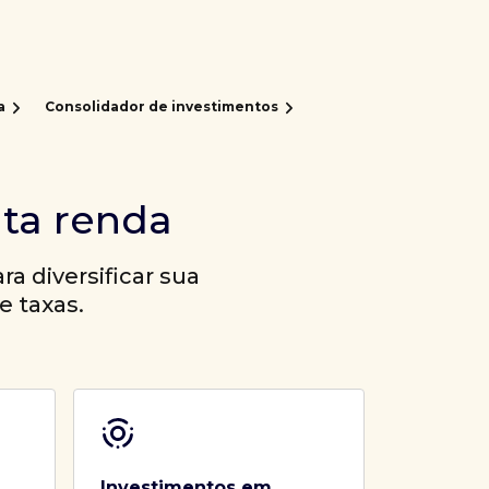
a
Consolidador de investimentos
lta renda
a diversificar sua
e taxas.
Investimentos em