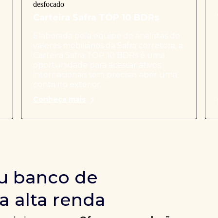
Carteira Safra TOP 10 BDRs
Elaborada pela equipe de analistas de
valores mobiliários da Safra corretora, a
Carteira Safra TOP 10 BDRs é uma
oportunidade para acessar ativos
internacionais sem precisar abrir uma
conta no exterior.
Conheça mais
u banco de
a alta renda