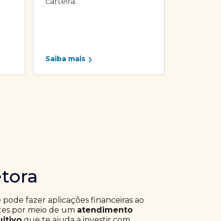
carteira.
Saiba mais
etora
ê pode fazer aplicações financeiras ao
ntes por meio de um
atendimento
uitivo
que te ajuda a investir com