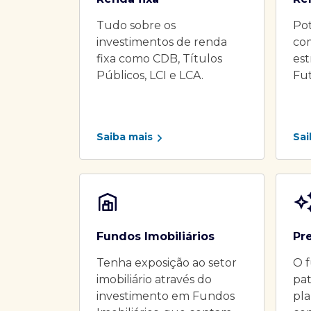
Tudo sobre os
Pot
investimentos de renda
co
fixa como CDB, Títulos
es
Públicos, LCI e LCA.
Fu
Saiba mais
Sai
Fundos Imobiliários
Pr
Tenha exposição ao setor
O f
imobiliário através do
pat
investimento em Fundos
pla