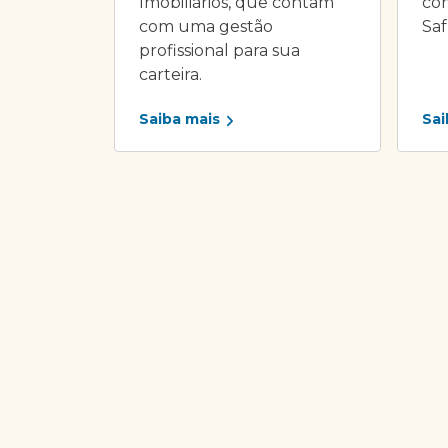
Imobiliários, que contam
com
com uma gestão
Saf
profissional para sua
carteira.
Saiba mais
Sai