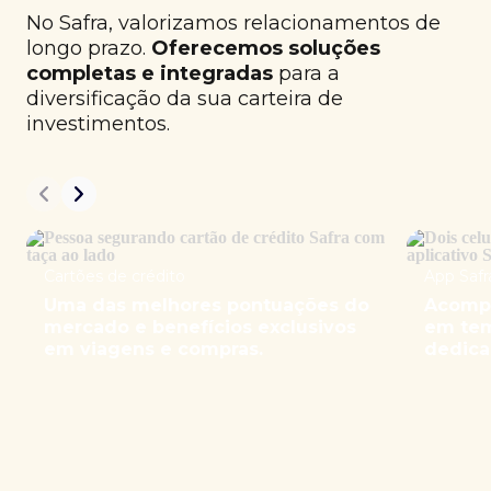
No Safra, valorizamos relacionamentos de
longo prazo.
Oferecemos soluções
completas e integradas
para a
diversificação da sua carteira de
investimentos.
Cartões de crédito
App Safr
Uma das melhores pontuações do
Acompa
mercado e benefícios exclusivos
em tem
em viagens e compras.
dedica