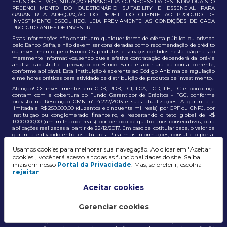
SEUS OBJETIVOS, SITUAÇÃO FINANCEIRA OU NECESSIDADES INDIVIDUAIS. O
PREENCHIMENTO DO QUESTIONÁRIO SUITABILITY É ESSENCIAL PARA
GARANTIR A ADEQUAÇÃO DO PERFIL DO CLIENTE AO PRODUTO DE
INVESTIMENTO ESCOLHIDO. LEIA PREVIAMENTE AS CONDIÇÕES DE CADA
PRODUTO ANTES DE INVESTIR.
Essas informações não constituem qualquer forma de oferta pública ou privada
pelo Banco Safra, e não devem ser consideradas como recomendação de crédito
ou investimento pelo Banco. Os produtos e serviços contidos nesta página são
meramente informativos, sendo que a efetiva contratação dependerá da prévia
análise cadastral e aprovação do Banco Safra e abertura da conta corrente,
conforme aplicável. Esta instituição é aderente ao Código Anbima de regulação
e melhores práticas para atividade de distribuição de produtos de investimento.
Atenção! Os investimentos em CDB, RDB, LCI, LCA, LCD, LH, LC e poupança
contam com a cobertura do Fundo Garantidor de Créditos – FGC, conforme
previsto na Resolução CMN nº 4.222/2013 e suas atualizações. A garantia é
limitada a R$ 250.000,00 (duzentos e cinquenta mil reais) por CPF ou CNPJ, por
instituição ou conglomerado financeiro, e respeitando o teto global de R$
1.000.000,00 (um milhão de reais) por período de quatro anos consecutivos, para
aplicações realizadas a partir de 22/12/2017. Em caso de cotitularidade, o valor da
garantia é dividido entre os titulares. Para mais informações, consulte o portal
oficial do FGC:
https://www.fgc.org.br/
Usamos cookies para melhorar sua navegação. Ao clicar em "Aceitar
As informações aqui dispostas têm conteúdo meramente informativo, não
cookies", você terá acesso a todas as funcionalidades do site. Saiba
constituem e não devem ser utilizadas como recomendação, auxiliar ou
mais em nosso
Portal da Privacidade
. Mas, se preferir, escolha
influenciar investidores no processo de tomada de decisão de investimento ou
rejeitar
.
adesão a produtos e serviços, bem como não discrimina todos os termos,
condições e riscos inerentes a um investimento no mercado financeiro e de
capitais. A decisão pelo tipo de investimento, serviço ou produto, bem como a
Aceitar cookies
análise de risco e a adequação do produto ao perfil do cliente, é de
responsabilidade exclusiva do cliente. O Grupo J. Safra não será responsável por
perdas diretas, indiretas ou lucros cessantes decorrentes da utilização destas
Gerenciar cookies
informações para quaisquer finalidades.
Essa mensagem tem conteúdo meramente informativo, não constitui