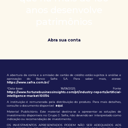
patrimônio e ampliação de oportunidades globais.
anos desenvolve
patrimônios
Abra sua conta
A abertura da conta e a emissão de cartão de crédito estão sujeitos à análise e
aprovação do Banco Safra S.A. Para saber mais, acesse:
https://www.safra.com.br/
¹Data-base: 18/08/2025. Fonte
https://www.fortunebusinessinsights.com/pt/industry-reports/artificial-
intelligence-market-100114
A instituição é remunerada pela distribuição do produto. Para mais detalhes,
consulte o documento disponível
aqui
.
Material Publicitário. Este material destina-se a apresentar as soluções de
investimento disponíveis no Grupo J. Safra, não devendo ser interpretado como
indicação ou recomendação de investimento.
OS INVESTIMENTOS APRESENTADOS PODEM NÃO SER ADEQUADOS AOS