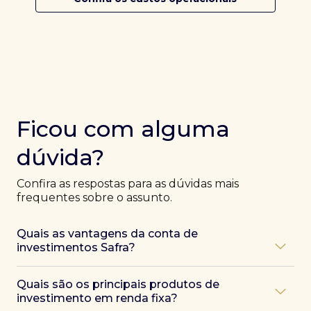
Ficou com alguma
dúvida?
Confira as respostas para as dúvidas mais
frequentes sobre o assunto.
Quais as vantagens da conta de
investimentos Safra?
Ao abrir uma conta Safra, você terá acesso a diversas
Quais são os principais produtos de
vantagens, como:
investimento em renda fixa?
Atendimento exclusivo de especialistas Safra
,