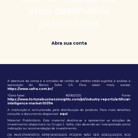
patrimônio e ampliação de oportunidades globais.
anos desenvolve
patrimônios
Abra sua conta
A abertura da conta e a emissão de cartão de crédito estão sujeitos à análise e
aprovação do Banco Safra S.A. Para saber mais, acesse:
https://www.safra.com.br/
¹Data-base: 18/08/2025. Fonte
https://www.fortunebusinessinsights.com/pt/industry-reports/artificial-
intelligence-market-100114
A instituição é remunerada pela distribuição do produto. Para mais detalhes,
consulte o documento disponível
aqui
.
Material Publicitário. Este material destina-se a apresentar as soluções de
investimento disponíveis no Grupo J. Safra, não devendo ser interpretado como
indicação ou recomendação de investimento.
OS INVESTIMENTOS APRESENTADOS PODEM NÃO SER ADEQUADOS AOS