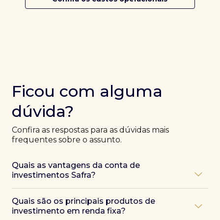
Ficou com alguma
dúvida?
Confira as respostas para as dúvidas mais
frequentes sobre o assunto.
Quais as vantagens da conta de
investimentos Safra?
Ao abrir uma conta Safra, você terá acesso a diversas
Quais são os principais produtos de
vantagens, como:
investimento em renda fixa?
Atendimento exclusivo de especialistas Safra
,