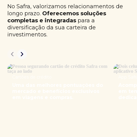
No Safra, valorizamos relacionamentos de
longo prazo.
Oferecemos soluções
completas e integradas
para a
diversificação da sua carteira de
investimentos.
Cartões de crédito
App Safr
Uma das melhores pontuações do
Acompa
mercado e benefícios exclusivos
em tem
em viagens e compras.
dedica