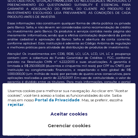
SEUS OBJETIVOS, SITUAÇÃO FINANCEIRA OU NECESSIDADES INDIVIDUAIS. O
PREENCHIMENTO DO QUESTIONÁRIO SUITABILITY É ESSENCIAL PARA
GARANTIR A ADEQUAÇÃO DO PERFIL DO CLIENTE AO PRODUTO DE
INVESTIMENTO ESCOLHIDO. LEIA PREVIAMENTE AS CONDIÇÕES DE CADA
PRODUTO ANTES DE INVESTIR.
Essas informações não constituem qualquer forma de oferta pública ou privada
pelo Banco Safra, e não devem ser consideradas como recomendação de crédito
ou investimento pelo Banco. Os produtos e serviços contidos nesta página são
meramente informativos, sendo que a efetiva contratação dependerá da prévia
análise cadastral e aprovação do Banco Safra e abertura da conta corrente,
conforme aplicável. Esta instituição é aderente ao Código Anbima de regulação
e melhores práticas para atividade de distribuição de produtos de investimento.
Atenção! Os investimentos em CDB, RDB, LCI, LCA, LCD, LH, LC e poupança
contam com a cobertura do Fundo Garantidor de Créditos – FGC, conforme
previsto na Resolução CMN nº 4.222/2013 e suas atualizações. A garantia é
limitada a R$ 250.000,00 (duzentos e cinquenta mil reais) por CPF ou CNPJ, por
instituição ou conglomerado financeiro, e respeitando o teto global de R$
1.000.000,00 (um milhão de reais) por período de quatro anos consecutivos, para
aplicações realizadas a partir de 22/12/2017. Em caso de cotitularidade, o valor da
garantia é dividido entre os titulares. Para mais informações, consulte o portal
oficial do FGC:
https://www.fgc.org.br/
Usamos cookies para melhorar sua navegação. Ao clicar em "Aceitar
As informações aqui dispostas têm conteúdo meramente informativo, não
cookies", você terá acesso a todas as funcionalidades do site. Saiba
constituem e não devem ser utilizadas como recomendação, auxiliar ou
mais em nosso
Portal da Privacidade
. Mas, se preferir, escolha
influenciar investidores no processo de tomada de decisão de investimento ou
rejeitar
.
adesão a produtos e serviços, bem como não discrimina todos os termos,
condições e riscos inerentes a um investimento no mercado financeiro e de
capitais. A decisão pelo tipo de investimento, serviço ou produto, bem como a
Aceitar cookies
análise de risco e a adequação do produto ao perfil do cliente, é de
responsabilidade exclusiva do cliente. O Grupo J. Safra não será responsável por
perdas diretas, indiretas ou lucros cessantes decorrentes da utilização destas
Gerenciar cookies
informações para quaisquer finalidades.
Essa mensagem tem conteúdo meramente informativo, não constitui