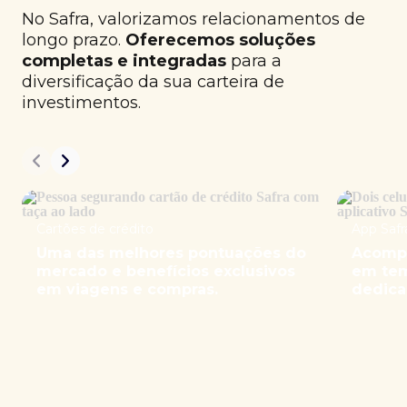
No Safra, valorizamos relacionamentos de
longo prazo.
Oferecemos soluções
completas e integradas
para a
diversificação da sua carteira de
investimentos.
Cartões de crédito
App Safr
Uma das melhores pontuações do
Acompa
mercado e benefícios exclusivos
em tem
em viagens e compras.
dedica