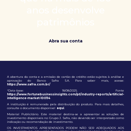
patrimônio e ampliação de oportunidades globais.
anos desenvolve
patrimônios
Abra sua conta
A abertura da conta e a emissão de cartão de crédito estão sujeitos à análise e
aprovação do Banco Safra S.A. Para saber mais, acesse:
https://www.safra.com.br/
¹Data-base: 18/08/2025. Fonte
https://www.fortunebusinessinsights.com/pt/industry-reports/artificial-
intelligence-market-100114
A instituição é remunerada pela distribuição do produto. Para mais detalhes,
consulte o documento disponível
aqui
.
Material Publicitário. Este material destina-se a apresentar as soluções de
investimento disponíveis no Grupo J. Safra, não devendo ser interpretado como
indicação ou recomendação de investimento.
OS INVESTIMENTOS APRESENTADOS PODEM NÃO SER ADEQUADOS AOS