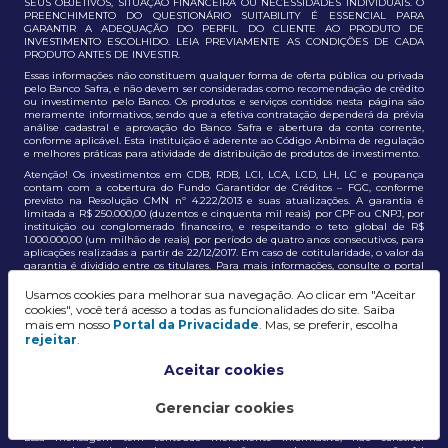
SEUS OBJETIVOS, SITUAÇÃO FINANCEIRA OU NECESSIDADES INDIVIDUAIS. O
PREENCHIMENTO DO QUESTIONÁRIO SUITABILITY É ESSENCIAL PARA
GARANTIR A ADEQUAÇÃO DO PERFIL DO CLIENTE AO PRODUTO DE
INVESTIMENTO ESCOLHIDO. LEIA PREVIAMENTE AS CONDIÇÕES DE CADA
PRODUTO ANTES DE INVESTIR.
Essas informações não constituem qualquer forma de oferta pública ou privada
pelo Banco Safra, e não devem ser consideradas como recomendação de crédito
ou investimento pelo Banco. Os produtos e serviços contidos nesta página são
meramente informativos, sendo que a efetiva contratação dependerá da prévia
análise cadastral e aprovação do Banco Safra e abertura da conta corrente,
conforme aplicável. Esta instituição é aderente ao Código Anbima de regulação
e melhores práticas para atividade de distribuição de produtos de investimento.
Atenção! Os investimentos em CDB, RDB, LCI, LCA, LCD, LH, LC e poupança
contam com a cobertura do Fundo Garantidor de Créditos – FGC, conforme
previsto na Resolução CMN nº 4.222/2013 e suas atualizações. A garantia é
limitada a R$ 250.000,00 (duzentos e cinquenta mil reais) por CPF ou CNPJ, por
instituição ou conglomerado financeiro, e respeitando o teto global de R$
1.000.000,00 (um milhão de reais) por período de quatro anos consecutivos, para
aplicações realizadas a partir de 22/12/2017. Em caso de cotitularidade, o valor da
garantia é dividido entre os titulares. Para mais informações, consulte o portal
oficial do FGC:
https://www.fgc.org.br/
Usamos cookies para melhorar sua navegação. Ao clicar em "Aceitar
As informações aqui dispostas têm conteúdo meramente informativo, não
cookies", você terá acesso a todas as funcionalidades do site. Saiba
constituem e não devem ser utilizadas como recomendação, auxiliar ou
mais em nosso
Portal da Privacidade
. Mas, se preferir, escolha
influenciar investidores no processo de tomada de decisão de investimento ou
rejeitar
.
adesão a produtos e serviços, bem como não discrimina todos os termos,
condições e riscos inerentes a um investimento no mercado financeiro e de
capitais. A decisão pelo tipo de investimento, serviço ou produto, bem como a
Aceitar cookies
análise de risco e a adequação do produto ao perfil do cliente, é de
responsabilidade exclusiva do cliente. O Grupo J. Safra não será responsável por
perdas diretas, indiretas ou lucros cessantes decorrentes da utilização destas
Gerenciar cookies
informações para quaisquer finalidades.
Essa mensagem tem conteúdo meramente informativo, não constitui