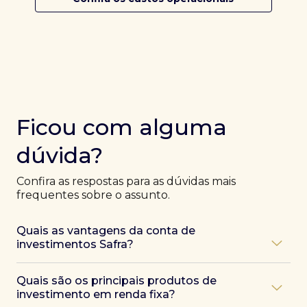
Ficou com alguma
dúvida?
Confira as respostas para as dúvidas mais
frequentes sobre o assunto.
Quais as vantagens da conta de
investimentos Safra?
Ao abrir uma conta Safra, você terá acesso a diversas
Quais são os principais produtos de
vantagens, como:
investimento em renda fixa?
Atendimento exclusivo de especialistas Safra
,