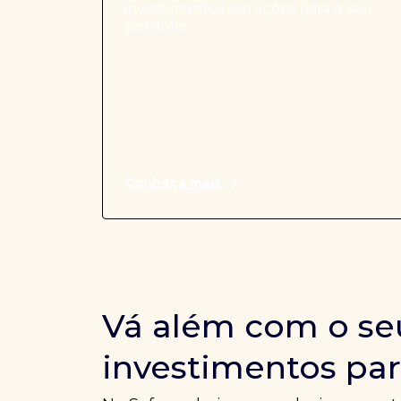
investimentos em ações para o seu
portfólio.
Conheça mais
Vá além com o se
investimentos par