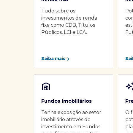
Tudo sobre os
Pot
investimentos de renda
co
fixa como CDB, Títulos
es
Públicos, LCI e LCA.
Fu
Saiba mais
Sai
Fundos Imobiliários
Pr
Tenha exposição ao setor
O f
imobiliário através do
pat
investimento em Fundos
pla