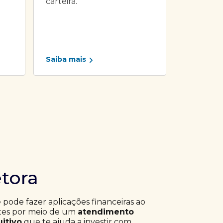
carteira.
Saiba mais
etora
ê pode fazer aplicações financeiras ao
ntes por meio de um
atendimento
uitivo
que te ajuda a investir com