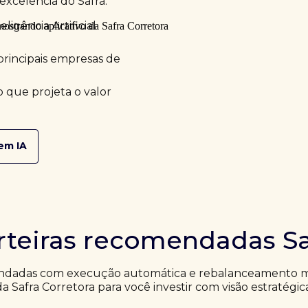
excelência do Safra.
ligência Artificial
principais empresas de
 que projeta o valor
em IA
rteiras recomendadas Sa
ndadas com execução automática e rebalanceamento me
da Safra Corretora para você investir com visão estratégic