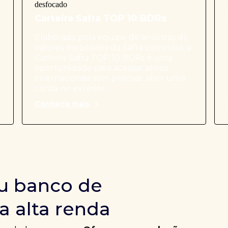
Carteira Safra TOP 10 BDRs
Elaborada pela equipe de analistas de
valores mobiliários da Safra corretora, a
Carteira Safra TOP 10 BDRs é uma
oportunidade para acessar ativos
internacionais sem precisar abrir uma
conta no exterior.
Conheça mais
u banco de
a alta renda