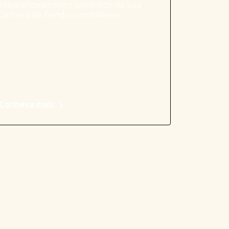
rebalanceamento periódico da sua
carteira de fundos imobiliários.
Conheça mais