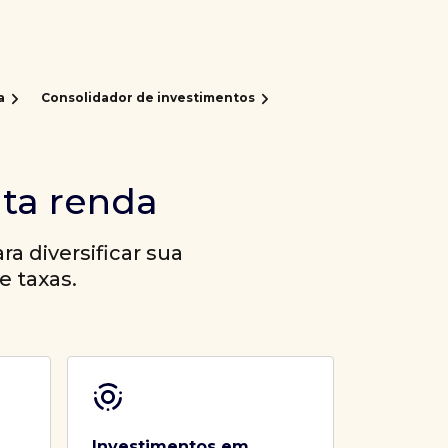
a
Consolidador de investimentos
lta renda
a diversificar sua
e taxas.
Investimentos em