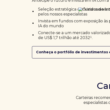
Antecipe o futuro e invista em IA com a 
•
Seleção estratégica de fundos de Inte
pelos nossos especialistas
•
Invista em fundos com exposição às 
IA do mundo
•
Conecte-se a um mercado valorizado
de US$ 1,7 trilhão até 2032¹.
Conheça o portfólio de investimentos 
Ca
Carteiras recome
especialistas 