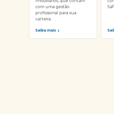
Imobiliários, que contam
com
com uma gestão
Saf
profissional para sua
carteira.
Saiba mais
Sai