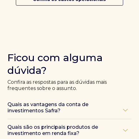
Ficou com alguma
dúvida?
Confira as respostas para as dúvidas mais
frequentes sobre o assunto.
Quais as vantagens da conta de
investimentos Safra?
Ao abrir uma conta Safra, você terá acesso a diversas
Quais são os principais produtos de
vantagens, como:
investimento em renda fixa?
Atendimento exclusivo de especialistas Safra
,