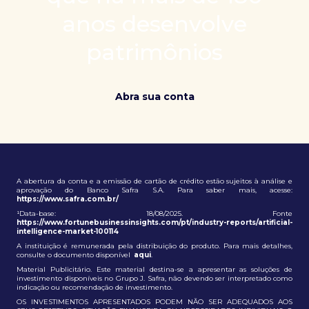
patrimônio e ampliação de oportunidades globais.
anos desenvolve
patrimônios
Abra sua conta
A abertura da conta e a emissão de cartão de crédito estão sujeitos à análise e
aprovação do Banco Safra S.A. Para saber mais, acesse:
https://www.safra.com.br/
¹Data-base: 18/08/2025. Fonte
https://www.fortunebusinessinsights.com/pt/industry-reports/artificial-
intelligence-market-100114
A instituição é remunerada pela distribuição do produto. Para mais detalhes,
consulte o documento disponível
aqui
.
Material Publicitário. Este material destina-se a apresentar as soluções de
investimento disponíveis no Grupo J. Safra, não devendo ser interpretado como
indicação ou recomendação de investimento.
OS INVESTIMENTOS APRESENTADOS PODEM NÃO SER ADEQUADOS AOS