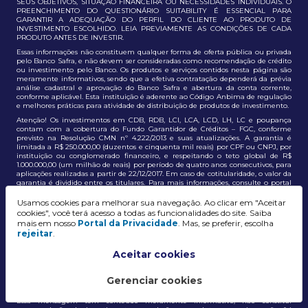
SEUS OBJETIVOS, SITUAÇÃO FINANCEIRA OU NECESSIDADES INDIVIDUAIS. O
PREENCHIMENTO DO QUESTIONÁRIO SUITABILITY É ESSENCIAL PARA
GARANTIR A ADEQUAÇÃO DO PERFIL DO CLIENTE AO PRODUTO DE
INVESTIMENTO ESCOLHIDO. LEIA PREVIAMENTE AS CONDIÇÕES DE CADA
PRODUTO ANTES DE INVESTIR.
Essas informações não constituem qualquer forma de oferta pública ou privada
pelo Banco Safra, e não devem ser consideradas como recomendação de crédito
ou investimento pelo Banco. Os produtos e serviços contidos nesta página são
meramente informativos, sendo que a efetiva contratação dependerá da prévia
análise cadastral e aprovação do Banco Safra e abertura da conta corrente,
conforme aplicável. Esta instituição é aderente ao Código Anbima de regulação
e melhores práticas para atividade de distribuição de produtos de investimento.
Atenção! Os investimentos em CDB, RDB, LCI, LCA, LCD, LH, LC e poupança
contam com a cobertura do Fundo Garantidor de Créditos – FGC, conforme
previsto na Resolução CMN nº 4.222/2013 e suas atualizações. A garantia é
limitada a R$ 250.000,00 (duzentos e cinquenta mil reais) por CPF ou CNPJ, por
instituição ou conglomerado financeiro, e respeitando o teto global de R$
1.000.000,00 (um milhão de reais) por período de quatro anos consecutivos, para
aplicações realizadas a partir de 22/12/2017. Em caso de cotitularidade, o valor da
garantia é dividido entre os titulares. Para mais informações, consulte o portal
oficial do FGC:
https://www.fgc.org.br/
Usamos cookies para melhorar sua navegação. Ao clicar em "Aceitar
As informações aqui dispostas têm conteúdo meramente informativo, não
cookies", você terá acesso a todas as funcionalidades do site. Saiba
constituem e não devem ser utilizadas como recomendação, auxiliar ou
mais em nosso
Portal da Privacidade
. Mas, se preferir, escolha
influenciar investidores no processo de tomada de decisão de investimento ou
rejeitar
.
adesão a produtos e serviços, bem como não discrimina todos os termos,
condições e riscos inerentes a um investimento no mercado financeiro e de
capitais. A decisão pelo tipo de investimento, serviço ou produto, bem como a
Aceitar cookies
análise de risco e a adequação do produto ao perfil do cliente, é de
responsabilidade exclusiva do cliente. O Grupo J. Safra não será responsável por
perdas diretas, indiretas ou lucros cessantes decorrentes da utilização destas
Gerenciar cookies
informações para quaisquer finalidades.
Essa mensagem tem conteúdo meramente informativo, não constitui