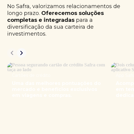
No Safra, valorizamos relacionamentos de
longo prazo.
Oferecemos soluções
completas e integradas
para a
diversificação da sua carteira de
investimentos.
Cartões de crédito
App Safr
Uma das melhores pontuações do
Acompa
mercado e benefícios exclusivos
em tem
em viagens e compras.
dedica