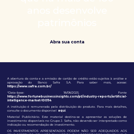
patrimônio e ampliação de oportunidades globais.
anos desenvolve
patrimônios
Abra sua conta
A abertura da conta e a emissão de cartão de crédito estão sujeitos à análise e
aprovação do Banco Safra S.A. Para saber mais, acesse:
https://www.safra.com.br/
¹Data-base: 18/08/2025. Fonte
https://www.fortunebusinessinsights.com/pt/industry-reports/artificial-
intelligence-market-100114
A instituição é remunerada pela distribuição do produto. Para mais detalhes,
consulte o documento disponível
aqui
.
Material Publicitário. Este material destina-se a apresentar as soluções de
investimento disponíveis no Grupo J. Safra, não devendo ser interpretado como
indicação ou recomendação de investimento.
OS INVESTIMENTOS APRESENTADOS PODEM NÃO SER ADEQUADOS AOS