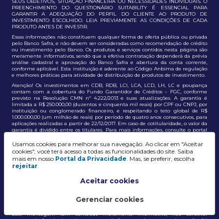
SEUS OBJETIVOS, SITUAÇÃO FINANCEIRA OU NECESSIDADES INDIVIDUAIS. O
PREENCHIMENTO DO QUESTIONÁRIO SUITABILITY É ESSENCIAL PARA
GARANTIR A ADEQUAÇÃO DO PERFIL DO CLIENTE AO PRODUTO DE
INVESTIMENTO ESCOLHIDO. LEIA PREVIAMENTE AS CONDIÇÕES DE CADA
PRODUTO ANTES DE INVESTIR.
Essas informações não constituem qualquer forma de oferta pública ou privada
pelo Banco Safra, e não devem ser consideradas como recomendação de crédito
ou investimento pelo Banco. Os produtos e serviços contidos nesta página são
meramente informativos, sendo que a efetiva contratação dependerá da prévia
análise cadastral e aprovação do Banco Safra e abertura da conta corrente,
conforme aplicável. Esta instituição é aderente ao Código Anbima de regulação
e melhores práticas para atividade de distribuição de produtos de investimento.
Atenção! Os investimentos em CDB, RDB, LCI, LCA, LCD, LH, LC e poupança
contam com a cobertura do Fundo Garantidor de Créditos – FGC, conforme
previsto na Resolução CMN nº 4.222/2013 e suas atualizações. A garantia é
limitada a R$ 250.000,00 (duzentos e cinquenta mil reais) por CPF ou CNPJ, por
instituição ou conglomerado financeiro, e respeitando o teto global de R$
1.000.000,00 (um milhão de reais) por período de quatro anos consecutivos, para
aplicações realizadas a partir de 22/12/2017. Em caso de cotitularidade, o valor da
garantia é dividido entre os titulares. Para mais informações, consulte o portal
oficial do FGC:
https://www.fgc.org.br/
Usamos cookies para melhorar sua navegação. Ao clicar em "Aceitar
As informações aqui dispostas têm conteúdo meramente informativo, não
cookies", você terá acesso a todas as funcionalidades do site. Saiba
constituem e não devem ser utilizadas como recomendação, auxiliar ou
mais em nosso
Portal da Privacidade
. Mas, se preferir, escolha
influenciar investidores no processo de tomada de decisão de investimento ou
rejeitar
.
adesão a produtos e serviços, bem como não discrimina todos os termos,
condições e riscos inerentes a um investimento no mercado financeiro e de
capitais. A decisão pelo tipo de investimento, serviço ou produto, bem como a
Aceitar cookies
análise de risco e a adequação do produto ao perfil do cliente, é de
responsabilidade exclusiva do cliente. O Grupo J. Safra não será responsável por
perdas diretas, indiretas ou lucros cessantes decorrentes da utilização destas
Gerenciar cookies
informações para quaisquer finalidades.
Essa mensagem tem conteúdo meramente informativo, não constitui