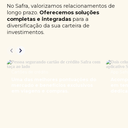
No Safra, valorizamos relacionamentos de
longo prazo.
Oferecemos soluções
completas e integradas
para a
diversificação da sua carteira de
investimentos.
Cartões de crédito
App Safr
Uma das melhores pontuações do
Acompa
mercado e benefícios exclusivos
em tem
em viagens e compras.
dedica