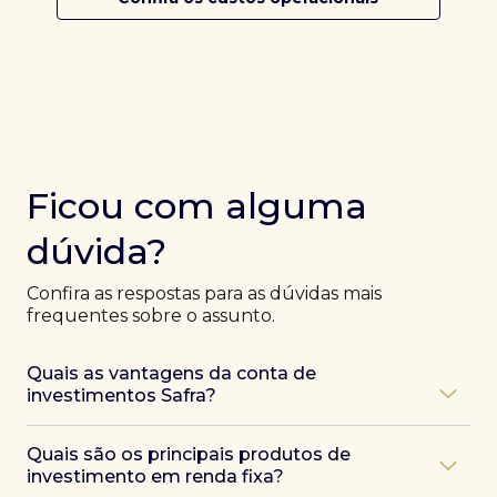
Ficou com alguma
dúvida?
Confira as respostas para as dúvidas mais
frequentes sobre o assunto.
Quais as vantagens da conta de
investimentos Safra?
Ao abrir uma conta Safra, você terá acesso a diversas
Quais são os principais produtos de
vantagens, como:
investimento em renda fixa?
Atendimento exclusivo de especialistas Safra
,