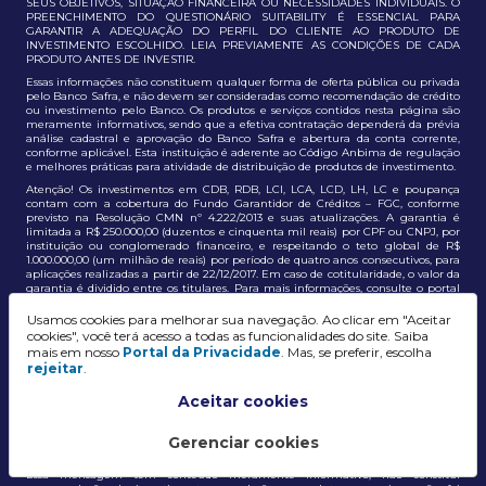
SEUS OBJETIVOS, SITUAÇÃO FINANCEIRA OU NECESSIDADES INDIVIDUAIS. O
PREENCHIMENTO DO QUESTIONÁRIO SUITABILITY É ESSENCIAL PARA
GARANTIR A ADEQUAÇÃO DO PERFIL DO CLIENTE AO PRODUTO DE
INVESTIMENTO ESCOLHIDO. LEIA PREVIAMENTE AS CONDIÇÕES DE CADA
PRODUTO ANTES DE INVESTIR.
Essas informações não constituem qualquer forma de oferta pública ou privada
pelo Banco Safra, e não devem ser consideradas como recomendação de crédito
ou investimento pelo Banco. Os produtos e serviços contidos nesta página são
meramente informativos, sendo que a efetiva contratação dependerá da prévia
análise cadastral e aprovação do Banco Safra e abertura da conta corrente,
conforme aplicável. Esta instituição é aderente ao Código Anbima de regulação
e melhores práticas para atividade de distribuição de produtos de investimento.
Atenção! Os investimentos em CDB, RDB, LCI, LCA, LCD, LH, LC e poupança
contam com a cobertura do Fundo Garantidor de Créditos – FGC, conforme
previsto na Resolução CMN nº 4.222/2013 e suas atualizações. A garantia é
limitada a R$ 250.000,00 (duzentos e cinquenta mil reais) por CPF ou CNPJ, por
instituição ou conglomerado financeiro, e respeitando o teto global de R$
1.000.000,00 (um milhão de reais) por período de quatro anos consecutivos, para
aplicações realizadas a partir de 22/12/2017. Em caso de cotitularidade, o valor da
garantia é dividido entre os titulares. Para mais informações, consulte o portal
oficial do FGC:
https://www.fgc.org.br/
Usamos cookies para melhorar sua navegação. Ao clicar em "Aceitar
As informações aqui dispostas têm conteúdo meramente informativo, não
cookies", você terá acesso a todas as funcionalidades do site. Saiba
constituem e não devem ser utilizadas como recomendação, auxiliar ou
mais em nosso
Portal da Privacidade
. Mas, se preferir, escolha
influenciar investidores no processo de tomada de decisão de investimento ou
rejeitar
.
adesão a produtos e serviços, bem como não discrimina todos os termos,
condições e riscos inerentes a um investimento no mercado financeiro e de
capitais. A decisão pelo tipo de investimento, serviço ou produto, bem como a
Aceitar cookies
análise de risco e a adequação do produto ao perfil do cliente, é de
responsabilidade exclusiva do cliente. O Grupo J. Safra não será responsável por
perdas diretas, indiretas ou lucros cessantes decorrentes da utilização destas
Gerenciar cookies
informações para quaisquer finalidades.
Essa mensagem tem conteúdo meramente informativo, não constitui