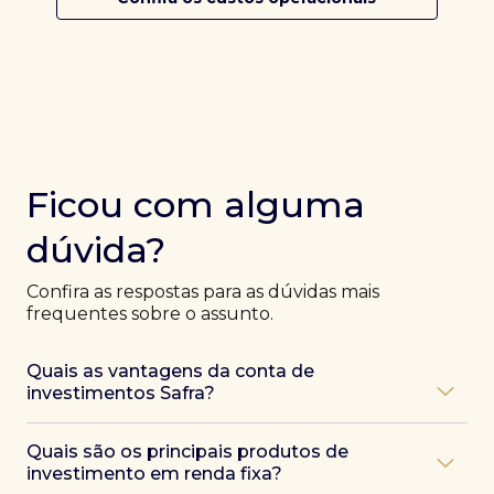
Ficou com alguma
dúvida?
Confira as respostas para as dúvidas mais
frequentes sobre o assunto.
Quais as vantagens da conta de
investimentos Safra?
Ao abrir uma conta Safra, você terá acesso a diversas
Quais são os principais produtos de
vantagens, como:
investimento em renda fixa?
Atendimento exclusivo de especialistas Safra
,