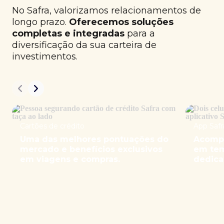
No Safra, valorizamos relacionamentos de
longo prazo.
Oferecemos soluções
completas e integradas
para a
diversificação da sua carteira de
investimentos.
Cartões de crédito
App Safr
Uma das melhores pontuações do
Acompa
mercado e benefícios exclusivos
em tem
em viagens e compras.
dedica