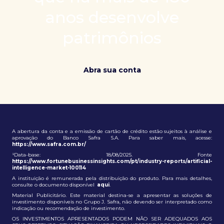
patrimônio e ampliação de oportunidades globais.
anos desenvolve
patrimônios
Abra sua conta
A abertura da conta e a emissão de cartão de crédito estão sujeitos à análise e
aprovação do Banco Safra S.A. Para saber mais, acesse:
https://www.safra.com.br/
¹Data-base: 18/08/2025. Fonte
https://www.fortunebusinessinsights.com/pt/industry-reports/artificial-
intelligence-market-100114
A instituição é remunerada pela distribuição do produto. Para mais detalhes,
consulte o documento disponível
aqui
.
Material Publicitário. Este material destina-se a apresentar as soluções de
investimento disponíveis no Grupo J. Safra, não devendo ser interpretado como
indicação ou recomendação de investimento.
OS INVESTIMENTOS APRESENTADOS PODEM NÃO SER ADEQUADOS AOS