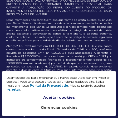
SEUS OBJETIVOS, SITUAÇÃO FINANCEIRA OU NECESSIDADES INDIVIDUAIS. O
PREENCHIMENTO DO QUESTIONÁRIO SUITABILITY É ESSENCIAL PARA
GARANTIR A ADEQUAÇÃO DO PERFIL DO CLIENTE AO PRODUTO DE
INVESTIMENTO ESCOLHIDO. LEIA PREVIAMENTE AS CONDIÇÕES DE CADA
PRODUTO ANTES DE INVESTIR.
Essas informações não constituem qualquer forma de oferta pública ou privada
pelo Banco Safra, e não devem ser consideradas como recomendação de crédito
ou investimento pelo Banco. Os produtos e serviços contidos nesta página são
meramente informativos, sendo que a efetiva contratação dependerá da prévia
análise cadastral e aprovação do Banco Safra e abertura da conta corrente,
conforme aplicável. Esta instituição é aderente ao Código Anbima de regulação
e melhores práticas para atividade de distribuição de produtos de investimento.
Atenção! Os investimentos em CDB, RDB, LCI, LCA, LCD, LH, LC e poupança
contam com a cobertura do Fundo Garantidor de Créditos – FGC, conforme
previsto na Resolução CMN nº 4.222/2013 e suas atualizações. A garantia é
limitada a R$ 250.000,00 (duzentos e cinquenta mil reais) por CPF ou CNPJ, por
instituição ou conglomerado financeiro, e respeitando o teto global de R$
1.000.000,00 (um milhão de reais) por período de quatro anos consecutivos, para
aplicações realizadas a partir de 22/12/2017. Em caso de cotitularidade, o valor da
garantia é dividido entre os titulares. Para mais informações, consulte o portal
oficial do FGC:
https://www.fgc.org.br/
Usamos cookies para melhorar sua navegação. Ao clicar em "Aceitar
As informações aqui dispostas têm conteúdo meramente informativo, não
cookies", você terá acesso a todas as funcionalidades do site. Saiba
constituem e não devem ser utilizadas como recomendação, auxiliar ou
mais em nosso
Portal da Privacidade
. Mas, se preferir, escolha
influenciar investidores no processo de tomada de decisão de investimento ou
rejeitar
.
adesão a produtos e serviços, bem como não discrimina todos os termos,
condições e riscos inerentes a um investimento no mercado financeiro e de
capitais. A decisão pelo tipo de investimento, serviço ou produto, bem como a
Aceitar cookies
análise de risco e a adequação do produto ao perfil do cliente, é de
responsabilidade exclusiva do cliente. O Grupo J. Safra não será responsável por
perdas diretas, indiretas ou lucros cessantes decorrentes da utilização destas
Gerenciar cookies
informações para quaisquer finalidades.
Essa mensagem tem conteúdo meramente informativo, não constitui