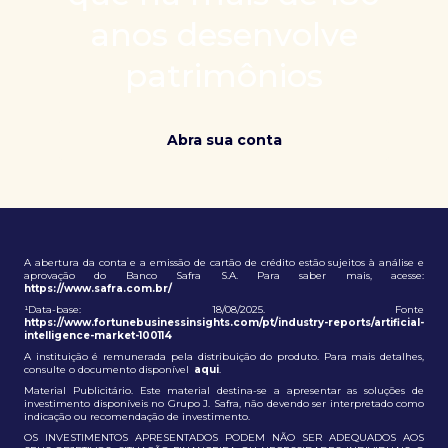
patrimônio e ampliação de oportunidades globais.
anos desenvolve
patrimônios
Abra sua conta
A abertura da conta e a emissão de cartão de crédito estão sujeitos à análise e
aprovação do Banco Safra S.A. Para saber mais, acesse:
https://www.safra.com.br/
¹Data-base: 18/08/2025. Fonte
https://www.fortunebusinessinsights.com/pt/industry-reports/artificial-
intelligence-market-100114
A instituição é remunerada pela distribuição do produto. Para mais detalhes,
consulte o documento disponível
aqui
.
Material Publicitário. Este material destina-se a apresentar as soluções de
investimento disponíveis no Grupo J. Safra, não devendo ser interpretado como
indicação ou recomendação de investimento.
OS INVESTIMENTOS APRESENTADOS PODEM NÃO SER ADEQUADOS AOS