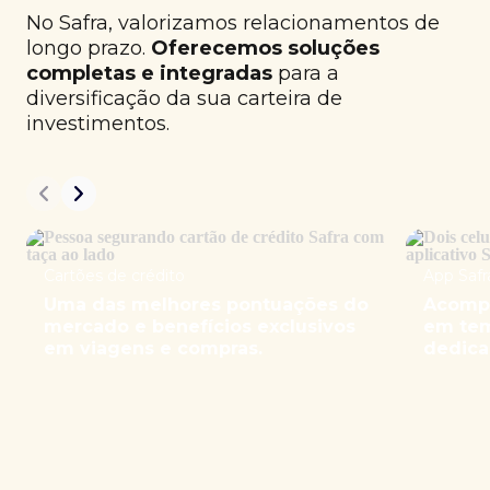
No Safra, valorizamos relacionamentos de
longo prazo.
Oferecemos soluções
completas e integradas
para a
diversificação da sua carteira de
investimentos.
Cartões de crédito
App Safr
Uma das melhores pontuações do
Acompa
mercado e benefícios exclusivos
em tem
em viagens e compras.
dedica