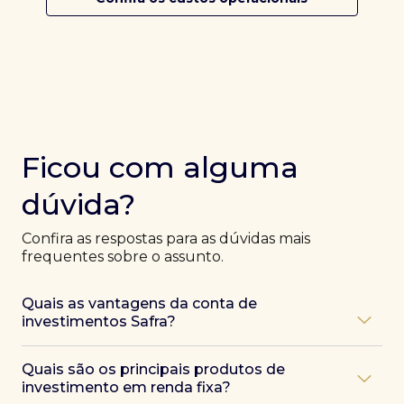
Ficou com alguma
dúvida?
Confira as respostas para as dúvidas mais
frequentes sobre o assunto.
Quais as vantagens da conta de
investimentos Safra?
Ao abrir uma conta Safra, você terá acesso a diversas
Quais são os principais produtos de
vantagens, como:
investimento em renda fixa?
Atendimento exclusivo de especialistas Safra
,