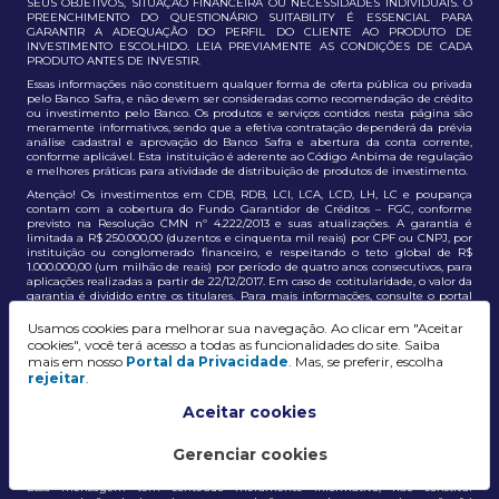
SEUS OBJETIVOS, SITUAÇÃO FINANCEIRA OU NECESSIDADES INDIVIDUAIS. O
PREENCHIMENTO DO QUESTIONÁRIO SUITABILITY É ESSENCIAL PARA
GARANTIR A ADEQUAÇÃO DO PERFIL DO CLIENTE AO PRODUTO DE
INVESTIMENTO ESCOLHIDO. LEIA PREVIAMENTE AS CONDIÇÕES DE CADA
PRODUTO ANTES DE INVESTIR.
Essas informações não constituem qualquer forma de oferta pública ou privada
pelo Banco Safra, e não devem ser consideradas como recomendação de crédito
ou investimento pelo Banco. Os produtos e serviços contidos nesta página são
meramente informativos, sendo que a efetiva contratação dependerá da prévia
análise cadastral e aprovação do Banco Safra e abertura da conta corrente,
conforme aplicável. Esta instituição é aderente ao Código Anbima de regulação
e melhores práticas para atividade de distribuição de produtos de investimento.
Atenção! Os investimentos em CDB, RDB, LCI, LCA, LCD, LH, LC e poupança
contam com a cobertura do Fundo Garantidor de Créditos – FGC, conforme
previsto na Resolução CMN nº 4.222/2013 e suas atualizações. A garantia é
limitada a R$ 250.000,00 (duzentos e cinquenta mil reais) por CPF ou CNPJ, por
instituição ou conglomerado financeiro, e respeitando o teto global de R$
1.000.000,00 (um milhão de reais) por período de quatro anos consecutivos, para
aplicações realizadas a partir de 22/12/2017. Em caso de cotitularidade, o valor da
garantia é dividido entre os titulares. Para mais informações, consulte o portal
oficial do FGC:
https://www.fgc.org.br/
Usamos cookies para melhorar sua navegação. Ao clicar em "Aceitar
As informações aqui dispostas têm conteúdo meramente informativo, não
cookies", você terá acesso a todas as funcionalidades do site. Saiba
constituem e não devem ser utilizadas como recomendação, auxiliar ou
mais em nosso
Portal da Privacidade
. Mas, se preferir, escolha
influenciar investidores no processo de tomada de decisão de investimento ou
rejeitar
.
adesão a produtos e serviços, bem como não discrimina todos os termos,
condições e riscos inerentes a um investimento no mercado financeiro e de
capitais. A decisão pelo tipo de investimento, serviço ou produto, bem como a
Aceitar cookies
análise de risco e a adequação do produto ao perfil do cliente, é de
responsabilidade exclusiva do cliente. O Grupo J. Safra não será responsável por
perdas diretas, indiretas ou lucros cessantes decorrentes da utilização destas
Gerenciar cookies
informações para quaisquer finalidades.
Essa mensagem tem conteúdo meramente informativo, não constitui