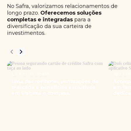
No Safra, valorizamos relacionamentos de
longo prazo.
Oferecemos soluções
completas e integradas
para a
diversificação da sua carteira de
investimentos.
Cartões de crédito
App Safr
Uma das melhores pontuações do
Acompa
mercado e benefícios exclusivos
em tem
em viagens e compras.
dedica