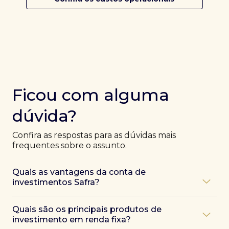
Ficou com alguma
dúvida?
Confira as respostas para as dúvidas mais
frequentes sobre o assunto.
Quais as vantagens da conta de
investimentos Safra?
Ao abrir uma conta Safra, você terá acesso a diversas
Quais são os principais produtos de
vantagens, como:
investimento em renda fixa?
Atendimento exclusivo de especialistas Safra
,