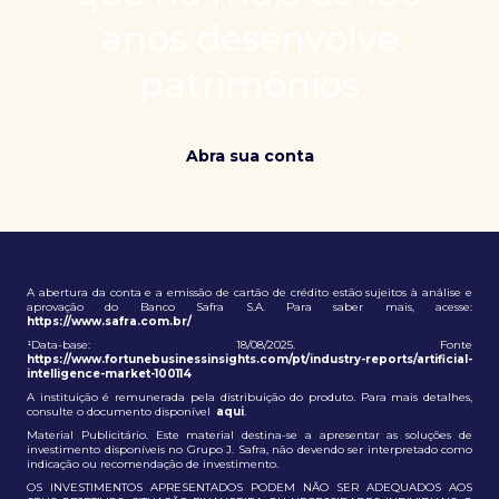
patrimônio e ampliação de oportunidades globais.
anos desenvolve
patrimônios
Abra sua conta
A abertura da conta e a emissão de cartão de crédito estão sujeitos à análise e
aprovação do Banco Safra S.A. Para saber mais, acesse:
https://www.safra.com.br/
¹Data-base: 18/08/2025. Fonte
https://www.fortunebusinessinsights.com/pt/industry-reports/artificial-
intelligence-market-100114
A instituição é remunerada pela distribuição do produto. Para mais detalhes,
consulte o documento disponível
aqui
.
Material Publicitário. Este material destina-se a apresentar as soluções de
investimento disponíveis no Grupo J. Safra, não devendo ser interpretado como
indicação ou recomendação de investimento.
OS INVESTIMENTOS APRESENTADOS PODEM NÃO SER ADEQUADOS AOS