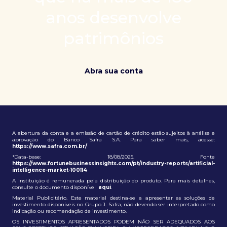
patrimônio e ampliação de oportunidades globais.
anos desenvolve
patrimônios
Abra sua conta
A abertura da conta e a emissão de cartão de crédito estão sujeitos à análise e
aprovação do Banco Safra S.A. Para saber mais, acesse:
https://www.safra.com.br/
¹Data-base: 18/08/2025. Fonte
https://www.fortunebusinessinsights.com/pt/industry-reports/artificial-
intelligence-market-100114
A instituição é remunerada pela distribuição do produto. Para mais detalhes,
consulte o documento disponível
aqui
.
Material Publicitário. Este material destina-se a apresentar as soluções de
investimento disponíveis no Grupo J. Safra, não devendo ser interpretado como
indicação ou recomendação de investimento.
OS INVESTIMENTOS APRESENTADOS PODEM NÃO SER ADEQUADOS AOS