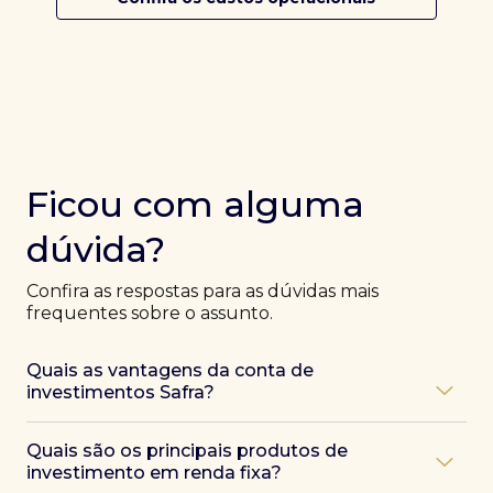
Ficou com alguma
dúvida?
Confira as respostas para as dúvidas mais
frequentes sobre o assunto.
Quais as vantagens da conta de
investimentos Safra?
Ao abrir uma conta Safra, você terá acesso a diversas
Quais são os principais produtos de
vantagens, como:
investimento em renda fixa?
Atendimento exclusivo de especialistas Safra
,