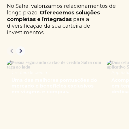
No Safra, valorizamos relacionamentos de
longo prazo.
Oferecemos soluções
completas e integradas
para a
diversificação da sua carteira de
investimentos.
Cartões de crédito
App Safr
Uma das melhores pontuações do
Acompa
mercado e benefícios exclusivos
em tem
em viagens e compras.
dedica