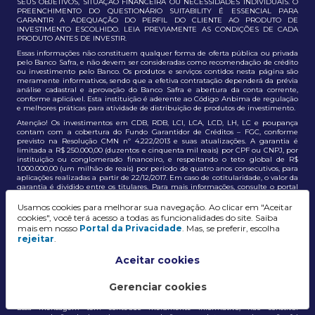
SEUS OBJETIVOS, SITUAÇÃO FINANCEIRA OU NECESSIDADES INDIVIDUAIS. O
PREENCHIMENTO DO QUESTIONÁRIO SUITABILITY É ESSENCIAL PARA
GARANTIR A ADEQUAÇÃO DO PERFIL DO CLIENTE AO PRODUTO DE
INVESTIMENTO ESCOLHIDO. LEIA PREVIAMENTE AS CONDIÇÕES DE CADA
PRODUTO ANTES DE INVESTIR.
Essas informações não constituem qualquer forma de oferta pública ou privada
pelo Banco Safra, e não devem ser consideradas como recomendação de crédito
ou investimento pelo Banco. Os produtos e serviços contidos nesta página são
meramente informativos, sendo que a efetiva contratação dependerá da prévia
análise cadastral e aprovação do Banco Safra e abertura da conta corrente,
conforme aplicável. Esta instituição é aderente ao Código Anbima de regulação
e melhores práticas para atividade de distribuição de produtos de investimento.
Atenção! Os investimentos em CDB, RDB, LCI, LCA, LCD, LH, LC e poupança
contam com a cobertura do Fundo Garantidor de Créditos – FGC, conforme
previsto na Resolução CMN nº 4.222/2013 e suas atualizações. A garantia é
limitada a R$ 250.000,00 (duzentos e cinquenta mil reais) por CPF ou CNPJ, por
instituição ou conglomerado financeiro, e respeitando o teto global de R$
1.000.000,00 (um milhão de reais) por período de quatro anos consecutivos, para
aplicações realizadas a partir de 22/12/2017. Em caso de cotitularidade, o valor da
garantia é dividido entre os titulares. Para mais informações, consulte o portal
oficial do FGC:
https://www.fgc.org.br/
Usamos cookies para melhorar sua navegação. Ao clicar em "Aceitar
As informações aqui dispostas têm conteúdo meramente informativo, não
cookies", você terá acesso a todas as funcionalidades do site. Saiba
constituem e não devem ser utilizadas como recomendação, auxiliar ou
mais em nosso
Portal da Privacidade
. Mas, se preferir, escolha
influenciar investidores no processo de tomada de decisão de investimento ou
rejeitar
.
adesão a produtos e serviços, bem como não discrimina todos os termos,
condições e riscos inerentes a um investimento no mercado financeiro e de
capitais. A decisão pelo tipo de investimento, serviço ou produto, bem como a
Aceitar cookies
análise de risco e a adequação do produto ao perfil do cliente, é de
responsabilidade exclusiva do cliente. O Grupo J. Safra não será responsável por
perdas diretas, indiretas ou lucros cessantes decorrentes da utilização destas
Gerenciar cookies
informações para quaisquer finalidades.
Essa mensagem tem conteúdo meramente informativo, não constitui