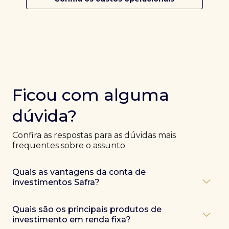
Ficou com alguma
dúvida?
Confira as respostas para as dúvidas mais
frequentes sobre o assunto.
Quais as vantagens da conta de
investimentos Safra?
Ao abrir uma conta Safra, você terá acesso a diversas
Quais são os principais produtos de
vantagens, como:
investimento em renda fixa?
Atendimento exclusivo de especialistas Safra
,