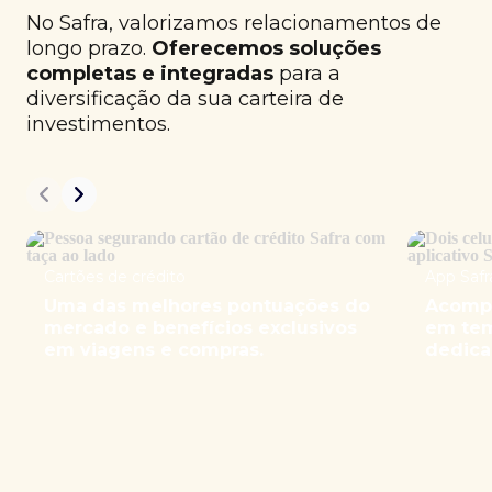
No Safra, valorizamos relacionamentos de
longo prazo.
Oferecemos soluções
completas e integradas
para a
diversificação da sua carteira de
investimentos.
Cartões de crédito
App Safr
Uma das melhores pontuações do
Acompa
mercado e benefícios exclusivos
em tem
em viagens e compras.
dedica