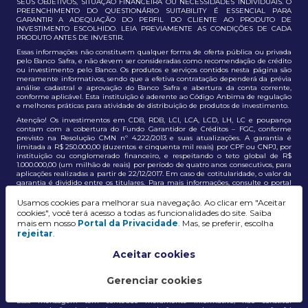
SEUS OBJETIVOS, SITUAÇÃO FINANCEIRA OU NECESSIDADES INDIVIDUAIS. O
PREENCHIMENTO DO QUESTIONÁRIO SUITABILITY É ESSENCIAL PARA
GARANTIR A ADEQUAÇÃO DO PERFIL DO CLIENTE AO PRODUTO DE
INVESTIMENTO ESCOLHIDO. LEIA PREVIAMENTE AS CONDIÇÕES DE CADA
PRODUTO ANTES DE INVESTIR.
Essas informações não constituem qualquer forma de oferta pública ou privada
pelo Banco Safra, e não devem ser consideradas como recomendação de crédito
ou investimento pelo Banco. Os produtos e serviços contidos nesta página são
meramente informativos, sendo que a efetiva contratação dependerá da prévia
análise cadastral e aprovação do Banco Safra e abertura da conta corrente,
conforme aplicável. Esta instituição é aderente ao Código Anbima de regulação
e melhores práticas para atividade de distribuição de produtos de investimento.
Atenção! Os investimentos em CDB, RDB, LCI, LCA, LCD, LH, LC e poupança
contam com a cobertura do Fundo Garantidor de Créditos – FGC, conforme
previsto na Resolução CMN nº 4.222/2013 e suas atualizações. A garantia é
limitada a R$ 250.000,00 (duzentos e cinquenta mil reais) por CPF ou CNPJ, por
instituição ou conglomerado financeiro, e respeitando o teto global de R$
1.000.000,00 (um milhão de reais) por período de quatro anos consecutivos, para
aplicações realizadas a partir de 22/12/2017. Em caso de cotitularidade, o valor da
garantia é dividido entre os titulares. Para mais informações, consulte o portal
oficial do FGC:
https://www.fgc.org.br/
Usamos cookies para melhorar sua navegação. Ao clicar em "Aceitar
As informações aqui dispostas têm conteúdo meramente informativo, não
cookies", você terá acesso a todas as funcionalidades do site. Saiba
constituem e não devem ser utilizadas como recomendação, auxiliar ou
mais em nosso
Portal da Privacidade
. Mas, se preferir, escolha
influenciar investidores no processo de tomada de decisão de investimento ou
rejeitar
.
adesão a produtos e serviços, bem como não discrimina todos os termos,
condições e riscos inerentes a um investimento no mercado financeiro e de
capitais. A decisão pelo tipo de investimento, serviço ou produto, bem como a
Aceitar cookies
análise de risco e a adequação do produto ao perfil do cliente, é de
responsabilidade exclusiva do cliente. O Grupo J. Safra não será responsável por
perdas diretas, indiretas ou lucros cessantes decorrentes da utilização destas
Gerenciar cookies
informações para quaisquer finalidades.
Essa mensagem tem conteúdo meramente informativo, não constitui