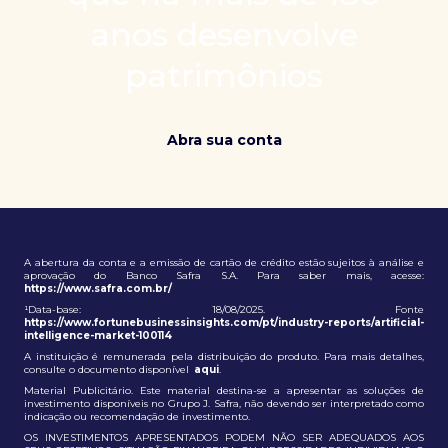
patrimônio e ampliação de oportunidades globais.
anos desenvolve
patrimônios
Abra sua conta
A abertura da conta e a emissão de cartão de crédito estão sujeitos à análise e
aprovação do Banco Safra S.A. Para saber mais, acesse:
https://www.safra.com.br/
¹Data-base: 18/08/2025. Fonte
https://www.fortunebusinessinsights.com/pt/industry-reports/artificial-
intelligence-market-100114
A instituição é remunerada pela distribuição do produto. Para mais detalhes,
consulte o documento disponível
aqui
.
Material Publicitário. Este material destina-se a apresentar as soluções de
investimento disponíveis no Grupo J. Safra, não devendo ser interpretado como
indicação ou recomendação de investimento.
OS INVESTIMENTOS APRESENTADOS PODEM NÃO SER ADEQUADOS AOS