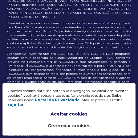
SEUS OBJETIVOS, SITUAÇÃO FINANCEIRA OU NECESSIDADES INDIVIDUAIS. O
PREENCHIMENTO DO QUESTIONÁRIO SUITABILITY É ESSENCIAL PARA
GARANTIR A ADEQUAÇÃO DO PERFIL DO CLIENTE AO PRODUTO DE
INVESTIMENTO ESCOLHIDO. LEIA PREVIAMENTE AS CONDIÇÕES DE CADA
PRODUTO ANTES DE INVESTIR.
Essas informações não constituem qualquer forma de oferta pública ou privada
pelo Banco Safra, e não devem ser consideradas como recomendação de crédito
ou investimento pelo Banco. Os produtos e serviços contidos nesta página são
meramente informativos, sendo que a efetiva contratação dependerá da prévia
análise cadastral e aprovação do Banco Safra e abertura da conta corrente,
conforme aplicável. Esta instituição é aderente ao Código Anbima de regulação
e melhores práticas para atividade de distribuição de produtos de investimento.
Atenção! Os investimentos em CDB, RDB, LCI, LCA, LCD, LH, LC e poupança
contam com a cobertura do Fundo Garantidor de Créditos – FGC, conforme
previsto na Resolução CMN nº 4.222/2013 e suas atualizações. A garantia é
limitada a R$ 250.000,00 (duzentos e cinquenta mil reais) por CPF ou CNPJ, por
instituição ou conglomerado financeiro, e respeitando o teto global de R$
1.000.000,00 (um milhão de reais) por período de quatro anos consecutivos, para
aplicações realizadas a partir de 22/12/2017. Em caso de cotitularidade, o valor da
garantia é dividido entre os titulares. Para mais informações, consulte o portal
oficial do FGC:
https://www.fgc.org.br/
Usamos cookies para melhorar sua navegação. Ao clicar em "Aceitar
As informações aqui dispostas têm conteúdo meramente informativo, não
cookies", você terá acesso a todas as funcionalidades do site. Saiba
constituem e não devem ser utilizadas como recomendação, auxiliar ou
mais em nosso
Portal da Privacidade
. Mas, se preferir, escolha
influenciar investidores no processo de tomada de decisão de investimento ou
rejeitar
.
adesão a produtos e serviços, bem como não discrimina todos os termos,
condições e riscos inerentes a um investimento no mercado financeiro e de
capitais. A decisão pelo tipo de investimento, serviço ou produto, bem como a
Aceitar cookies
análise de risco e a adequação do produto ao perfil do cliente, é de
responsabilidade exclusiva do cliente. O Grupo J. Safra não será responsável por
perdas diretas, indiretas ou lucros cessantes decorrentes da utilização destas
Gerenciar cookies
informações para quaisquer finalidades.
Essa mensagem tem conteúdo meramente informativo, não constitui