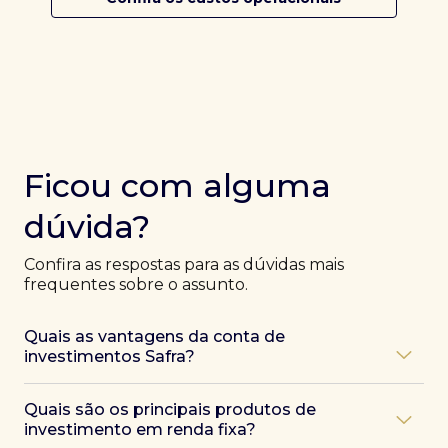
Ficou com alguma
dúvida?
Confira as respostas para as dúvidas mais
frequentes sobre o assunto.
Quais as vantagens da conta de
investimentos Safra?
Ao abrir uma conta Safra, você terá acesso a diversas
Quais são os principais produtos de
vantagens, como:
investimento em renda fixa?
Atendimento exclusivo de especialistas Safra
,