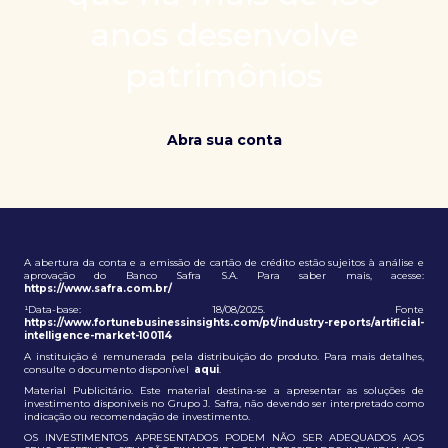
patrimônio e ampliação de oportunidades globais.
anos desenvolve
patrimônios
Abra sua conta
A abertura da conta e a emissão de cartão de crédito estão sujeitos à análise e
aprovação do Banco Safra S.A. Para saber mais, acesse:
https://www.safra.com.br/
¹Data-base: 18/08/2025. Fonte
https://www.fortunebusinessinsights.com/pt/industry-reports/artificial-
intelligence-market-100114
A instituição é remunerada pela distribuição do produto. Para mais detalhes,
consulte o documento disponível
aqui
.
Material Publicitário. Este material destina-se a apresentar as soluções de
investimento disponíveis no Grupo J. Safra, não devendo ser interpretado como
indicação ou recomendação de investimento.
OS INVESTIMENTOS APRESENTADOS PODEM NÃO SER ADEQUADOS AOS