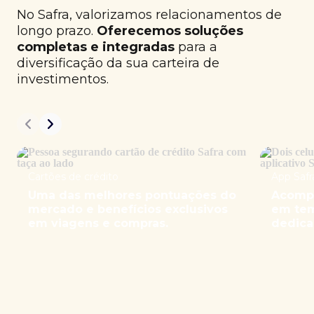
No Safra, valorizamos relacionamentos de
longo prazo.
Oferecemos soluções
completas e integradas
para a
diversificação da sua carteira de
investimentos.
Cartões de crédito
App Safr
Uma das melhores pontuações do
Acompa
mercado e benefícios exclusivos
em tem
em viagens e compras.
dedica