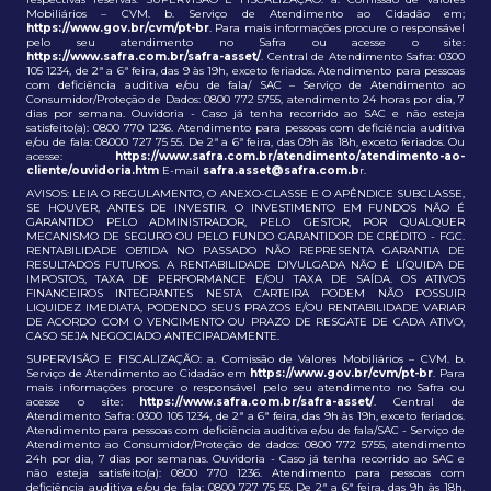
Mobiliários – CVM. b. Serviço de Atendimento ao Cidadão em;
https://www.gov.br/cvm/pt-br
. Para mais informações procure o responsável
pelo seu atendimento no Safra ou acesse o site:
https://www.safra.com.br/safra-asset/
. Central de Atendimento Safra: 0300
105 1234, de 2ª a 6ª feira, das 9 às 19h, exceto feriados. Atendimento para pessoas
com deficiência auditiva e/ou de fala/ SAC – Serviço de Atendimento ao
Consumidor/Proteção de Dados: 0800 772 5755, atendimento 24 horas por dia, 7
dias por semana. Ouvidoria - Caso já tenha recorrido ao SAC e não esteja
satisfeito(a): 0800 770 1236. Atendimento para pessoas com deficiência auditiva
e/ou de fala: 08000 727 75 55. De 2ª a 6ª feira, das 09h às 18h, exceto feriados. Ou
acesse:
https://www.safra.com.br/atendimento/atendimento-ao-
cliente/ouvidoria.htm
E-mail
safra.asset@safra.com.b
r.
AVISOS: LEIA O REGULAMENTO, O ANEXO-CLASSE E O APÊNDICE SUBCLASSE,
SE HOUVER, ANTES DE INVESTIR. O INVESTIMENTO EM FUNDOS NÃO É
GARANTIDO PELO ADMINISTRADOR, PELO GESTOR, POR QUALQUER
MECANISMO DE SEGURO OU PELO FUNDO GARANTIDOR DE CRÉDITO - FGC.
RENTABILIDADE OBTIDA NO PASSADO NÃO REPRESENTA GARANTIA DE
RESULTADOS FUTUROS. A RENTABILIDADE DIVULGADA NÃO É LÍQUIDA DE
IMPOSTOS, TAXA DE PERFORMANCE E/OU TAXA DE SAÍDA. OS ATIVOS
FINANCEIROS INTEGRANTES NESTA CARTEIRA PODEM NÃO POSSUIR
LIQUIDEZ IMEDIATA, PODENDO SEUS PRAZOS E/OU RENTABILIDADE VARIAR
DE ACORDO COM O VENCIMENTO OU PRAZO DE RESGATE DE CADA ATIVO,
CASO SEJA NEGOCIADO ANTECIPADAMENTE.
SUPERVISÃO E FISCALIZAÇÃO: a. Comissão de Valores Mobiliários – CVM. b.
Serviço de Atendimento ao Cidadão em
https://www.gov.br/cvm/pt-br
. Para
mais informações procure o responsável pelo seu atendimento no Safra ou
acesse o site:
https://www.safra.com.br/safra-asset/
. Central de
Atendimento Safra: 0300 105 1234, de 2ª a 6ª feira, das 9h às 19h, exceto feriados.
Atendimento para pessoas com deficiência auditiva e/ou de fala/SAC - Serviço de
Atendimento ao Consumidor/Proteção de dados: 0800 772 5755, atendimento
24h por dia, 7 dias por semanas. Ouvidoria - Caso já tenha recorrido ao SAC e
não esteja satisfeito(a): 0800 770 1236. Atendimento para pessoas com
deficiência auditiva e/ou de fala: 0800 727 75 55. De 2ª a 6ª feira, das 9h às 18h,