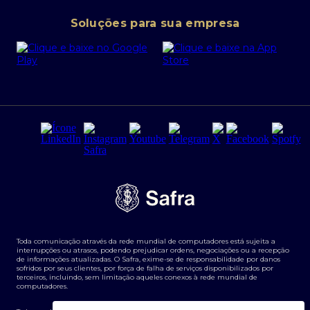
Conta corrente PJ
Portal da Privacidade
Soluções para sua empresa
Cartão Safra Empresas
PRSAC
Empréstimo e financiamentos PJ
Regras e Parâmetros de Atuação Banco Safra
Seguros para empresas
Relações com investidores
Derivativos
Remuneração Diferenciada FEE BASED
Agronegócios
Segurança da Informação
Tarifas e serviços Pessoa Física
Termos de Uso
Transparência de remuneração
Guia de Classificação de Natureza Cambial
Toda comunicação através da rede mundial de computadores está sujeita a
Termos e Condições para Portabilidade de Investimento
interrupções ou atrasos, podendo prejudicar ordens, negociações ou a recepção
de informações atualizadas. O Safra, exime-se de responsabilidade por danos
sofridos por seus clientes, por força de falha de serviços disponibilizados por
terceiros, incluindo, sem limitação aqueles conexos à rede mundial de
computadores.