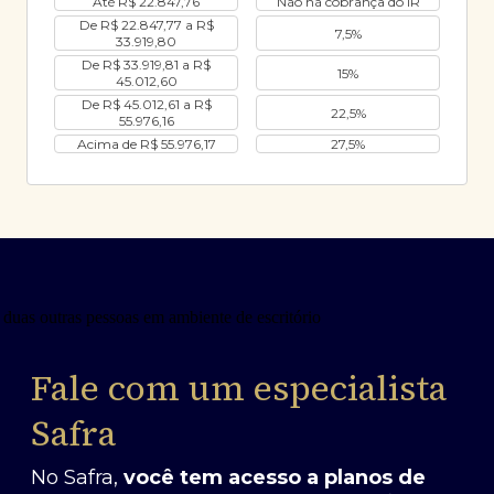
Até R$ 22.847,76
Não há cobrança do IR
De R$ 22.847,77 a R$
7,5%
33.919,80
De R$ 33.919,81 a R$
15%
45.012,60
De R$ 45.012,61 a R$
22,5%
55.976,16
Acima de R$ 55.976,17
27,5%
Fale com um especialista
Safra
No Safra,
você tem acesso a planos de