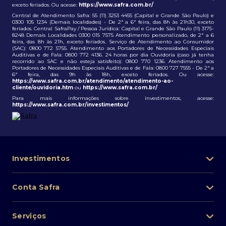
exceto feriados. Ou acesse:
https://www.safra.com.br/
Central de Atendimento Safra: 55 (11) 3253 4455 (Capital e Grande São Paulo) e
0300 105 1234 (Demais localidades) - De 2ª a 6ª feira, das 8h às 21h30, exceto
feriados. Central SafraPay / Pessoa Jurídica: Capital e Grande São Paulo (11) 3175-
8248 Demais Localidades 0300 015 7575 Atendimento personalizado, de 2ª a 6
feira, das 8h às 21h, exceto feriados. Serviço de Atendimento ao Consumidor
(SAC): 0800 772 5755. Atendimento aos Portadores de Necessidades Especiais
Auditivas e de Fala: 0800 772 4136. 24 horas por dia Ouvidoria (caso já tenha
recorrido ao SAC e não esteja satisfeito): 0800 770 1236. Atendimento aos
Portadores de Necessidades Especiais Auditivas e de Fala: 0800 727 7555 - De 2ª a
6ª feira, das 9h às 18h, exceto feriados. Ou acesse:
https://www.safra.com.br/atendimento/atendimento-ao-
cliente/ouvidoria.htm
ou
https://www.safra.com.br/
Para mais informações sobre investimentos, acesse:
https://www.safra.com.br/investimentos/
Investimentos
Portfólio de investimentos
Conta Safra
Safra Asset
Abra sua conta
Lista de fundos de investimento
Serviços
Pessoa Física