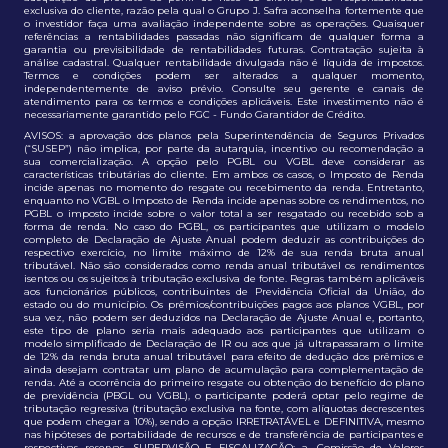
exclusiva do cliente, razão pela qual o Grupo J. Safra aconselha fortemente que
o investidor faça uma avaliação independente sobre as operações. Quaisquer
referências a rentabilidades passadas não significam de qualquer forma a
garantia ou previsibilidade de rentabilidades futuras. Contratação sujeita à
análise cadastral. Qualquer rentabilidade divulgada não é líquida de impostos.
Termos e condições podem ser alterados a qualquer momento,
independentemente de aviso prévio. Consulte seu gerente e canais de
atendimento para os termos e condições aplicáveis. Este investimento não é
necessariamente garantido pelo FGC - Fundo Garantidor de Crédito.
AVISOS: a aprovação dos planos pela Superintendência de Seguros Privados
(“SUSEP”) não implica, por parte da autarquia, incentivo ou recomendação a
sua comercialização. A opção pelo PGBL ou VGBL deve considerar as
características tributárias do cliente. Em ambos os casos, o Imposto de Renda
incide apenas no momento do resgate ou recebimento da renda. Entretanto,
enquanto no VGBL o Imposto de Renda incide apenas sobre os rendimentos, no
PGBL o imposto incide sobre o valor total a ser resgatado ou recebido sob a
forma de renda. No caso do PGBL, os participantes que utilizam o modelo
completo de Declaração de Ajuste Anual podem deduzir as contribuições do
respectivo exercício, no limite máximo de 12% de sua renda bruta anual
tributável. Não são considerados como renda anual tributável os rendimentos
isentos ou os sujeitos à tributação exclusiva de fonte. Regras também aplicáveis
aos funcionários públicos, contribuintes de Previdência Oficial da União, do
estado ou do município. Os prêmios/contribuições pagos aos planos VGBL, por
sua vez, não podem ser deduzidos na Declaração de Ajuste Anual e, portanto,
este tipo de plano seria mais adequado aos participantes que utilizam o
modelo simplificado de Declaração de IR ou aos que já ultrapassaram o limite
de 12% da renda bruta anual tributável para efeito de dedução dos prêmios e
ainda desejam contratar um plano de acumulação para complementação de
renda. Até a ocorrência do primeiro resgate ou obtenção do benefício do plano
de previdência (PBGL ou VGBL), o participante poderá optar pelo regime de
tributação regressiva (tributação exclusiva na fonte, com alíquotas decrescentes
que podem chegar a 10%), sendo a opção IRRETRATÁVEL e DEFINITIVA, mesmo
nas hipóteses de portabilidade de recursos e de transferência de participantes e
respectivas reservas. SUPERVISÃO E FISCALIZAÇÃO: a. Comissão de Valores