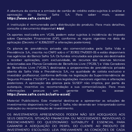
A abertura da conta e a emissão de cartão de crédito estão sujeitos à análise e
aprovação do Banco Safra S.A. Para saber mais, acesse:
https://www.safra.com.br/
A instituição é remunerada pela distribuição do produto. Para mais detalhes,
consulte o documento disponível
aqui
.
Os aportes realizados em VGBL podem estar sujeitos à incidência do Imposto
sobre Operações Financeiras (IOF), conforme as regras vigentes na data da
aplicação (Decreto nº 6.306/2007 e alterações posteriores).
Os planos de previdência privada são comercializados pela Safra Vida e
Previdência S.A., inscrita no CNPJ sob o nº 30.902.174/0001-05 e estão disponíveis
nas agências do Banco Safra S.A. Os fundos vinculados aos planos são destinados
a receber aplicações, com exclusividade, de recursos das reservas técnicas
relacionadas aos Planos Geradores de Benefícios Livre (“PGBL”) e Vida Geradores
de Benefícios Livre (“VGBL”) destinados a proponentes de previdência privada
aberta da Safra Vida e Previdência S.A., na qualidade de cotista exclusivo e
investidor profissional, conforme definida na legislação da Superintendência de
Seguros Privados (“SUSEP”) e demais legislações nacionais vigentes e alterações
posteriores. A aprovação dos planos pela SUSEP não implica, por parte da
autarquia, incentivo ou recomendação a sua comercialização. Para mais
informações procure um gerente Safra ou acesse:
https://www.safra.com.br/safra-asset/
.
Material Publicitário. Este material destina-se a apresentar as soluções de
investimento disponíveis no Grupo J. Safra, não devendo ser interpretado como
indicação ou recomendação de investimento.
OS INVESTIMENTOS APRESENTADOS PODEM NÃO SER ADEQUADOS AOS
SEUS OBJETIVOS, SITUAÇÃO FINANCEIRA OU NECESSIDADES INDIVIDUAIS. O
PREENCHIMENTO DO QUESTIONÁRIO SUITABILITY É ESSENCIAL PARA
GARANTIR A ADEQUAÇÃO DO PERFIL DO CLIENTE AO PRODUTO DE
INVESTIMENTO ESCOLHIDO. LEIA PREVIAMENTE AS CONDIÇÕES DE CADA