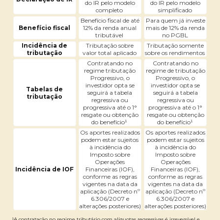
do IR pelo modelo
do IR pelo modelo
completo
simplificado
Benefício fiscal de até
Para quem já investe
Benefício fiscal
12% da renda anual
mais de 12% da renda
tributável
no PGBL
Incidência de
Tributação sobre
Tributação somente
tributação
valor total aplicado
sobre os rendimentos
Contratando no
Contratando no
regime tributação
regime de tributação
Progressivo, o
Progressivo, o
investidor opta se
investidor opta se
Tabelas de
seguirá a tabela
seguirá a tabela
tributação
regressiva ou
regressiva ou
progressiva até o 1°
progressiva até o 1°
resgate ou obtenção
resgate ou obtenção
do benefício¹
do benefício¹
Os aportes realizados
Os aportes realizados
podem estar sujeitos
podem estar sujeitos
à incidência do
à incidência do
Imposto sobre
Imposto sobre
Operações
Operações
Incidência de IOF
Financeiras (IOF),
Financeiras (IOF),
conforme as regras
conforme as regras
vigentes na data da
vigentes na data da
aplicação (Decreto nº
aplicação (Decreto nº
6.306/2007 e
6.306/2007 e
alterações posteriores)
alterações posteriores)
¹A contratação no regime tributário com alíquotas regressivas é irreversível e