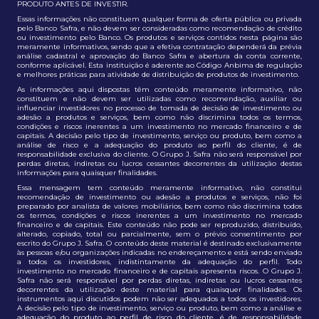
PRODUTO ANTES DE INVESTIR.
Essas informações não constituem qualquer forma de oferta pública ou privada
pelo Banco Safra, e não devem ser consideradas como recomendação de crédito
ou investimento pelo Banco. Os produtos e serviços contidos nesta página são
meramente informativos, sendo que a efetiva contratação dependerá da prévia
análise cadastral e aprovação do Banco Safra e abertura da conta corrente,
conforme aplicável. Esta instituição é aderente ao Código Anbima de regulação
e melhores práticas para atividade de distribuição de produtos de investimento.
As informações aqui dispostas têm conteúdo meramente informativo, não
constituem e não devem ser utilizadas como recomendação, auxiliar ou
influenciar investidores no processo de tomada de decisão de investimento ou
adesão a produtos e serviços, bem como não discrimina todos os termos,
condições e riscos inerentes a um investimento no mercado financeiro e de
capitais. A decisão pelo tipo de investimento, serviço ou produto, bem como a
análise de risco e a adequação do produto ao perfil do cliente, é de
responsabilidade exclusiva do cliente. O Grupo J. Safra não será responsável por
perdas diretas, indiretas ou lucros cessantes decorrentes da utilização destas
informações para quaisquer finalidades.
Essa mensagem tem conteúdo meramente informativo, não constitui
recomendação de investimento ou adesão a produtos e serviços, não foi
preparado por analista de valores mobiliários, bem como não discrimina todos
os termos, condições e riscos inerentes a um investimento no mercado
financeiro e de capitais. Este conteúdo não pode ser reproduzido, distribuído,
alterado, copiado, total ou parcialmente, sem o prévio consentimento por
escrito do Grupo J. Safra. O conteúdo deste material é destinado exclusivamente
às pessoas e/ou organizações indicadas no endereçamento e está sendo enviado
a todos os investidores, indistintamente da adequação do perfil. Todo
investimento no mercado financeiro e de capitais apresenta riscos. O Grupo J.
Safra não será responsável por perdas diretas, indiretas ou lucros cessantes
decorrentes da utilização deste material para quaisquer finalidades. Os
instrumentos aqui discutidos podem não ser adequados a todos os investidores.
A decisão pelo tipo de investimento, serviço ou produto, bem como a análise e
adequação do produto ao perfil de risco do cliente, é de responsabilidade