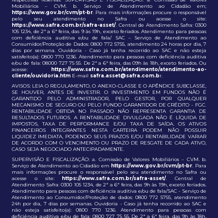
Mobiliários – CVM. b. Serviço de Atendimento ao Cidadão em;
https://www.gov.br/cvm/pt-br
. Para mais informações procure o responsável
pelo seu atendimento no Safra ou acesse o site:
https://www.safra.com.br/safra-asset/
. Central de Atendimento Safra: 0300
105 1234, de 2ª a 6ª feira, das 9 às 19h, exceto feriados. Atendimento para pessoas
com deficiência auditiva e/ou de fala/ SAC – Serviço de Atendimento ao
Consumidor/Proteção de Dados: 0800 772 5755, atendimento 24 horas por dia, 7
dias por semana. Ouvidoria - Caso já tenha recorrido ao SAC e não esteja
satisfeito(a): 0800 770 1236. Atendimento para pessoas com deficiência auditiva
e/ou de fala: 08000 727 75 55. De 2ª a 6ª feira, das 09h às 18h, exceto feriados. Ou
acesse:
https://www.safra.com.br/atendimento/atendimento-ao-
cliente/ouvidoria.htm
E-mail
safra.asset@safra.com.b
r.
AVISOS: LEIA O REGULAMENTO, O ANEXO-CLASSE E O APÊNDICE SUBCLASSE,
SE HOUVER, ANTES DE INVESTIR. O INVESTIMENTO EM FUNDOS NÃO É
GARANTIDO PELO ADMINISTRADOR, PELO GESTOR, POR QUALQUER
MECANISMO DE SEGURO OU PELO FUNDO GARANTIDOR DE CRÉDITO - FGC.
RENTABILIDADE OBTIDA NO PASSADO NÃO REPRESENTA GARANTIA DE
RESULTADOS FUTUROS. A RENTABILIDADE DIVULGADA NÃO É LÍQUIDA DE
IMPOSTOS, TAXA DE PERFORMANCE E/OU TAXA DE SAÍDA. OS ATIVOS
FINANCEIROS INTEGRANTES NESTA CARTEIRA PODEM NÃO POSSUIR
LIQUIDEZ IMEDIATA, PODENDO SEUS PRAZOS E/OU RENTABILIDADE VARIAR
DE ACORDO COM O VENCIMENTO OU PRAZO DE RESGATE DE CADA ATIVO,
CASO SEJA NEGOCIADO ANTECIPADAMENTE.
SUPERVISÃO E FISCALIZAÇÃO: a. Comissão de Valores Mobiliários – CVM. b.
Serviço de Atendimento ao Cidadão em
https://www.gov.br/cvm/pt-br
. Para
mais informações procure o responsável pelo seu atendimento no Safra ou
acesse o site:
https://www.safra.com.br/safra-asset/
. Central de
Atendimento Safra: 0300 105 1234, de 2ª a 6ª feira, das 9h às 19h, exceto feriados.
Atendimento para pessoas com deficiência auditiva e/ou de fala/SAC - Serviço de
Atendimento ao Consumidor/Proteção de dados: 0800 772 5755, atendimento
24h por dia, 7 dias por semanas. Ouvidoria - Caso já tenha recorrido ao SAC e
não esteja satisfeito(a): 0800 770 1236. Atendimento para pessoas com
deficiência auditiva e/ou de fala: 0800 727 75 55. De 2ª a 6ª feira, das 9h às 18h,