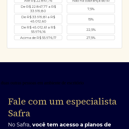
Até R$ 22.847,76
Não há cobrança do IR
De R$ 22.847,77 a R$
7,5%
33.919,80
De R$ 33.919,81 a R$
15%
45.012,60
De R$ 45.012,61 a R$
22,5%
55.976,16
Acima de R$ 55.976,17
27,5%
Fale com um especialista
Safra
No Safra,
você tem acesso a planos de