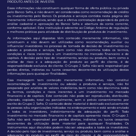
PRODUTO ANTES DE INVESTIR.
Essas informações não constituem qualquer forma de oferta pública ou privada
pelo Banco Safra, e não devem ser consideradas como recomendação de crédito
ou investimento pelo Banco. Os produtos e serviços contidos nesta página são
meramente informativos, sendo que a efetiva contratação dependerá da prévia
análise cadastral e aprovação do Banco Safra e abertura da conta corrente,
conforme aplicável. Esta instituição é aderente ao Código Anbima de regulação
e melhores práticas para atividade de distribuição de produtos de investimento.
As informações aqui dispostas têm conteúdo meramente informativo, não
constituem e não devem ser utilizadas como recomendação, auxiliar ou
influenciar investidores no processo de tomada de decisão de investimento ou
adesão a produtos e serviços, bem como não discrimina todos os termos,
condições e riscos inerentes a um investimento no mercado financeiro e de
capitais. A decisão pelo tipo de investimento, serviço ou produto, bem como a
análise de risco e a adequação do produto ao perfil do cliente, é de
responsabilidade exclusiva do cliente. O Grupo J. Safra não será responsável por
perdas diretas, indiretas ou lucros cessantes decorrentes da utilização destas
informações para quaisquer finalidades.
Essa mensagem tem conteúdo meramente informativo, não constitui
recomendação de investimento ou adesão a produtos e serviços, não foi
preparado por analista de valores mobiliários, bem como não discrimina todos
os termos, condições e riscos inerentes a um investimento no mercado
financeiro e de capitais. Este conteúdo não pode ser reproduzido, distribuído,
alterado, copiado, total ou parcialmente, sem o prévio consentimento por
escrito do Grupo J. Safra. O conteúdo deste material é destinado exclusivamente
às pessoas e/ou organizações indicadas no endereçamento e está sendo enviado
a todos os investidores, indistintamente da adequação do perfil. Todo
investimento no mercado financeiro e de capitais apresenta riscos. O Grupo J.
Safra não será responsável por perdas diretas, indiretas ou lucros cessantes
decorrentes da utilização deste material para quaisquer finalidades. Os
instrumentos aqui discutidos podem não ser adequados a todos os investidores.
A decisão pelo tipo de investimento, serviço ou produto, bem como a análise e
adequação do produto ao perfil de risco do cliente, é de responsabilidade