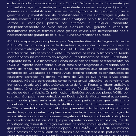
exclusiva do cliente, razão pela qual o Grupo J. Safra aconselha fortemente que
o investidor faça uma avaliação independente sobre as operações. Quaisquer
referências a rentabilidades passadas não significam de qualquer forma a
garantia ou previsibilidade de rentabilidades futuras. Contratação sujeita à
análise cadastral. Qualquer rentabilidade divulgada não é líquida de impostos.
Termos e condições podem ser alterados a qualquer momento,
independentemente de aviso prévio. Consulte seu gerente e canais de
atendimento para os termos e condições aplicáveis. Este investimento não é
necessariamente garantido pelo FGC - Fundo Garantidor de Crédito.
AVISOS: a aprovação dos planos pela Superintendência de Seguros Privados
(“SUSEP”) não implica, por parte da autarquia, incentivo ou recomendação a
sua comercialização. A opção pelo PGBL ou VGBL deve considerar as
características tributárias do cliente. Em ambos os casos, o Imposto de Renda
incide apenas no momento do resgate ou recebimento da renda. Entretanto,
enquanto no VGBL o Imposto de Renda incide apenas sobre os rendimentos, no
PGBL o imposto incide sobre o valor total a ser resgatado ou recebido sob a
forma de renda. No caso do PGBL, os participantes que utilizam o modelo
completo de Declaração de Ajuste Anual podem deduzir as contribuições do
respectivo exercício, no limite máximo de 12% de sua renda bruta anual
tributável. Não são considerados como renda anual tributável os rendimentos
isentos ou os sujeitos à tributação exclusiva de fonte. Regras também aplicáveis
aos funcionários públicos, contribuintes de Previdência Oficial da União, do
estado ou do município. Os prêmios/contribuições pagos aos planos VGBL, por
sua vez, não podem ser deduzidos na Declaração de Ajuste Anual e, portanto,
este tipo de plano seria mais adequado aos participantes que utilizam o
modelo simplificado de Declaração de IR ou aos que já ultrapassaram o limite
de 12% da renda bruta anual tributável para efeito de dedução dos prêmios e
ainda desejam contratar um plano de acumulação para complementação de
renda. Até a ocorrência do primeiro resgate ou obtenção do benefício do plano
de previdência (PBGL ou VGBL), o participante poderá optar pelo regime de
tributação regressiva (tributação exclusiva na fonte, com alíquotas decrescentes
que podem chegar a 10%), sendo a opção IRRETRATÁVEL e DEFINITIVA, mesmo
nas hipóteses de portabilidade de recursos e de transferência de participantes e
respectivas reservas. SUPERVISÃO E FISCALIZAÇÃO: a. Comissão de Valores