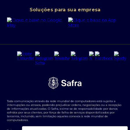
Conta corrente PJ
Portal da Privacidade
Soluções para sua empresa
Cartão Safra Empresas
PRSAC
Empréstimo e financiamentos PJ
Regras e Parâmetros de Atuação Banco Safra
Seguros para empresas
Relações com investidores
Derivativos
Remuneração Diferenciada FEE BASED
Agronegócios
Segurança da Informação
Tarifas e serviços Pessoa Física
Termos de Uso
Transparência de remuneração
Guia de Classificação de Natureza Cambial
Toda comunicação através da rede mundial de computadores está sujeita a
Termos e Condições para Portabilidade de Investimento
interrupções ou atrasos, podendo prejudicar ordens, negociações ou a recepção
de informações atualizadas. O Safra, exime-se de responsabilidade por danos
sofridos por seus clientes, por força de falha de serviços disponibilizados por
terceiros, incluindo, sem limitação aqueles conexos à rede mundial de
computadores.