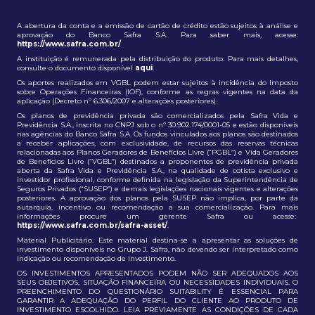
A abertura da conta e a emissão de cartão de crédito estão sujeitos à análise e
aprovação do Banco Safra S.A. Para saber mais, acesse:
https://www.safra.com.br/
A instituição é remunerada pela distribuição do produto. Para mais detalhes,
consulte o documento disponível
aqui
.
Os aportes realizados em VGBL podem estar sujeitos à incidência do Imposto
sobre Operações Financeiras (IOF), conforme as regras vigentes na data da
aplicação (Decreto nº 6.306/2007 e alterações posteriores).
Os planos de previdência privada são comercializados pela Safra Vida e
Previdência S.A., inscrita no CNPJ sob o nº 30.902.174/0001-05 e estão disponíveis
nas agências do Banco Safra S.A. Os fundos vinculados aos planos são destinados
a receber aplicações, com exclusividade, de recursos das reservas técnicas
relacionadas aos Planos Geradores de Benefícios Livre (“PGBL”) e Vida Geradores
de Benefícios Livre (“VGBL”) destinados a proponentes de previdência privada
aberta da Safra Vida e Previdência S.A., na qualidade de cotista exclusivo e
investidor profissional, conforme definida na legislação da Superintendência de
Seguros Privados (“SUSEP”) e demais legislações nacionais vigentes e alterações
posteriores. A aprovação dos planos pela SUSEP não implica, por parte da
autarquia, incentivo ou recomendação a sua comercialização. Para mais
informações procure um gerente Safra ou acesse:
https://www.safra.com.br/safra-asset/
.
Material Publicitário. Este material destina-se a apresentar as soluções de
investimento disponíveis no Grupo J. Safra, não devendo ser interpretado como
indicação ou recomendação de investimento.
OS INVESTIMENTOS APRESENTADOS PODEM NÃO SER ADEQUADOS AOS
SEUS OBJETIVOS, SITUAÇÃO FINANCEIRA OU NECESSIDADES INDIVIDUAIS. O
PREENCHIMENTO DO QUESTIONÁRIO SUITABILITY É ESSENCIAL PARA
GARANTIR A ADEQUAÇÃO DO PERFIL DO CLIENTE AO PRODUTO DE
INVESTIMENTO ESCOLHIDO. LEIA PREVIAMENTE AS CONDIÇÕES DE CADA