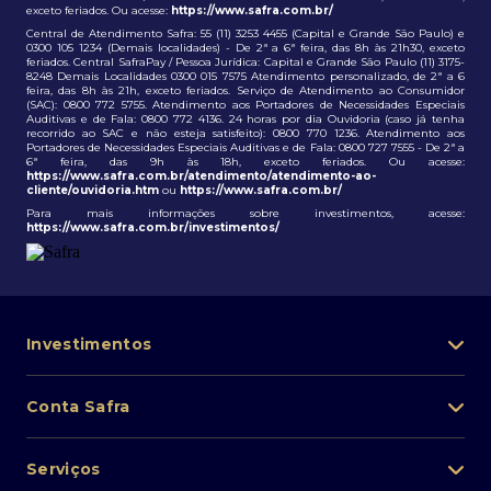
exceto feriados. Ou acesse:
https://www.safra.com.br/
Central de Atendimento Safra: 55 (11) 3253 4455 (Capital e Grande São Paulo) e
0300 105 1234 (Demais localidades) - De 2ª a 6ª feira, das 8h às 21h30, exceto
feriados. Central SafraPay / Pessoa Jurídica: Capital e Grande São Paulo (11) 3175-
8248 Demais Localidades 0300 015 7575 Atendimento personalizado, de 2ª a 6
feira, das 8h às 21h, exceto feriados. Serviço de Atendimento ao Consumidor
(SAC): 0800 772 5755. Atendimento aos Portadores de Necessidades Especiais
Auditivas e de Fala: 0800 772 4136. 24 horas por dia Ouvidoria (caso já tenha
recorrido ao SAC e não esteja satisfeito): 0800 770 1236. Atendimento aos
Portadores de Necessidades Especiais Auditivas e de Fala: 0800 727 7555 - De 2ª a
6ª feira, das 9h às 18h, exceto feriados. Ou acesse:
https://www.safra.com.br/atendimento/atendimento-ao-
cliente/ouvidoria.htm
ou
https://www.safra.com.br/
Para mais informações sobre investimentos, acesse:
https://www.safra.com.br/investimentos/
Investimentos
Portfólio de investimentos
Conta Safra
Safra Asset
Abra sua conta
Lista de fundos de investimento
Serviços
Pessoa Física