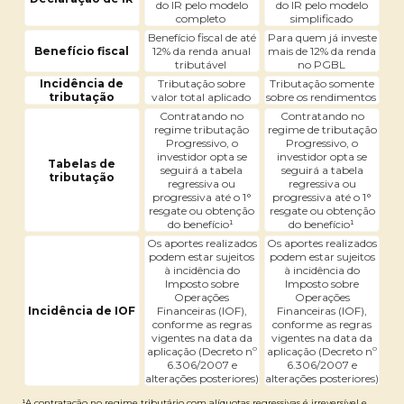
do IR pelo modelo
do IR pelo modelo
completo
simplificado
Benefício fiscal de até
Para quem já investe
Benefício fiscal
12% da renda anual
mais de 12% da renda
tributável
no PGBL
Incidência de
Tributação sobre
Tributação somente
tributação
valor total aplicado
sobre os rendimentos
Contratando no
Contratando no
regime tributação
regime de tributação
Progressivo, o
Progressivo, o
investidor opta se
investidor opta se
Tabelas de
seguirá a tabela
seguirá a tabela
tributação
regressiva ou
regressiva ou
progressiva até o 1°
progressiva até o 1°
resgate ou obtenção
resgate ou obtenção
do benefício¹
do benefício¹
Os aportes realizados
Os aportes realizados
podem estar sujeitos
podem estar sujeitos
à incidência do
à incidência do
Imposto sobre
Imposto sobre
Operações
Operações
Incidência de IOF
Financeiras (IOF),
Financeiras (IOF),
conforme as regras
conforme as regras
vigentes na data da
vigentes na data da
aplicação (Decreto nº
aplicação (Decreto nº
6.306/2007 e
6.306/2007 e
alterações posteriores)
alterações posteriores)
¹A contratação no regime tributário com alíquotas regressivas é irreversível e