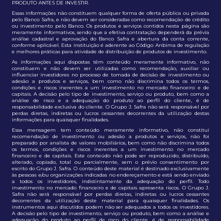
PRODUTO ANTES DE INVESTIR.
Essas informações não constituem qualquer forma de oferta pública ou privada
pelo Banco Safra, e não devem ser consideradas como recomendação de crédito
ou investimento pelo Banco. Os produtos e serviços contidos nesta página são
meramente informativos, sendo que a efetiva contratação dependerá da prévia
análise cadastral e aprovação do Banco Safra e abertura da conta corrente,
conforme aplicável. Esta instituição é aderente ao Código Anbima de regulação
e melhores práticas para atividade de distribuição de produtos de investimento.
As informações aqui dispostas têm conteúdo meramente informativo, não
constituem e não devem ser utilizadas como recomendação, auxiliar ou
influenciar investidores no processo de tomada de decisão de investimento ou
adesão a produtos e serviços, bem como não discrimina todos os termos,
condições e riscos inerentes a um investimento no mercado financeiro e de
capitais. A decisão pelo tipo de investimento, serviço ou produto, bem como a
análise de risco e a adequação do produto ao perfil do cliente, é de
responsabilidade exclusiva do cliente. O Grupo J. Safra não será responsável por
perdas diretas, indiretas ou lucros cessantes decorrentes da utilização destas
informações para quaisquer finalidades.
Essa mensagem tem conteúdo meramente informativo, não constitui
recomendação de investimento ou adesão a produtos e serviços, não foi
preparado por analista de valores mobiliários, bem como não discrimina todos
os termos, condições e riscos inerentes a um investimento no mercado
financeiro e de capitais. Este conteúdo não pode ser reproduzido, distribuído,
alterado, copiado, total ou parcialmente, sem o prévio consentimento por
escrito do Grupo J. Safra. O conteúdo deste material é destinado exclusivamente
às pessoas e/ou organizações indicadas no endereçamento e está sendo enviado
a todos os investidores, indistintamente da adequação do perfil. Todo
investimento no mercado financeiro e de capitais apresenta riscos. O Grupo J.
Safra não será responsável por perdas diretas, indiretas ou lucros cessantes
decorrentes da utilização deste material para quaisquer finalidades. Os
instrumentos aqui discutidos podem não ser adequados a todos os investidores.
A decisão pelo tipo de investimento, serviço ou produto, bem como a análise e
adequação do produto ao perfil de risco do cliente, é de responsabilidade