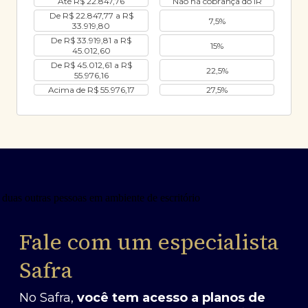
Até R$ 22.847,76
Não há cobrança do IR
De R$ 22.847,77 a R$
7,5%
33.919,80
De R$ 33.919,81 a R$
15%
45.012,60
De R$ 45.012,61 a R$
22,5%
55.976,16
Acima de R$ 55.976,17
27,5%
Fale com um especialista
Safra
No Safra,
você tem acesso a planos de