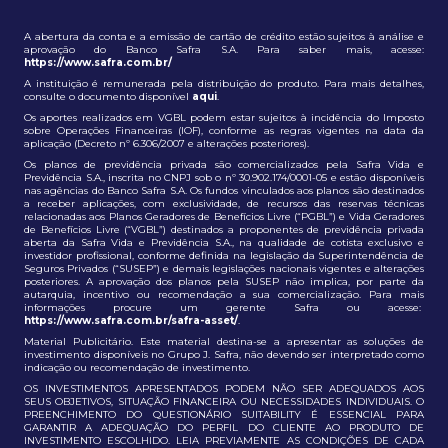
A abertura da conta e a emissão de cartão de crédito estão sujeitos à análise e
aprovação do Banco Safra S.A. Para saber mais, acesse:
https://www.safra.com.br/
A instituição é remunerada pela distribuição do produto. Para mais detalhes,
consulte o documento disponível
aqui
.
Os aportes realizados em VGBL podem estar sujeitos à incidência do Imposto
sobre Operações Financeiras (IOF), conforme as regras vigentes na data da
aplicação (Decreto nº 6.306/2007 e alterações posteriores).
Os planos de previdência privada são comercializados pela Safra Vida e
Previdência S.A., inscrita no CNPJ sob o nº 30.902.174/0001-05 e estão disponíveis
nas agências do Banco Safra S.A. Os fundos vinculados aos planos são destinados
a receber aplicações, com exclusividade, de recursos das reservas técnicas
relacionadas aos Planos Geradores de Benefícios Livre (“PGBL”) e Vida Geradores
de Benefícios Livre (“VGBL”) destinados a proponentes de previdência privada
aberta da Safra Vida e Previdência S.A., na qualidade de cotista exclusivo e
investidor profissional, conforme definida na legislação da Superintendência de
Seguros Privados (“SUSEP”) e demais legislações nacionais vigentes e alterações
posteriores. A aprovação dos planos pela SUSEP não implica, por parte da
autarquia, incentivo ou recomendação a sua comercialização. Para mais
informações procure um gerente Safra ou acesse:
https://www.safra.com.br/safra-asset/
.
Material Publicitário. Este material destina-se a apresentar as soluções de
investimento disponíveis no Grupo J. Safra, não devendo ser interpretado como
indicação ou recomendação de investimento.
OS INVESTIMENTOS APRESENTADOS PODEM NÃO SER ADEQUADOS AOS
SEUS OBJETIVOS, SITUAÇÃO FINANCEIRA OU NECESSIDADES INDIVIDUAIS. O
PREENCHIMENTO DO QUESTIONÁRIO SUITABILITY É ESSENCIAL PARA
GARANTIR A ADEQUAÇÃO DO PERFIL DO CLIENTE AO PRODUTO DE
INVESTIMENTO ESCOLHIDO. LEIA PREVIAMENTE AS CONDIÇÕES DE CADA