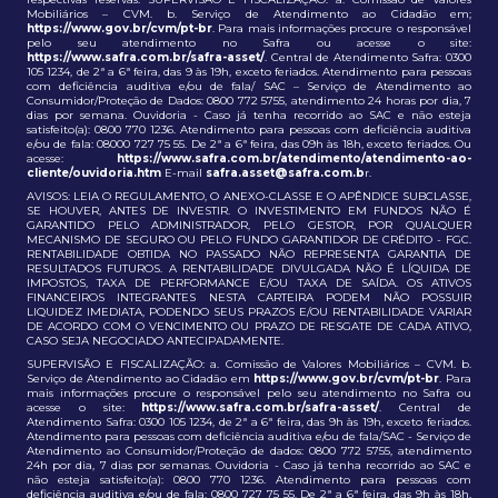
Mobiliários – CVM. b. Serviço de Atendimento ao Cidadão em;
https://www.gov.br/cvm/pt-br
. Para mais informações procure o responsável
pelo seu atendimento no Safra ou acesse o site:
https://www.safra.com.br/safra-asset/
. Central de Atendimento Safra: 0300
105 1234, de 2ª a 6ª feira, das 9 às 19h, exceto feriados. Atendimento para pessoas
com deficiência auditiva e/ou de fala/ SAC – Serviço de Atendimento ao
Consumidor/Proteção de Dados: 0800 772 5755, atendimento 24 horas por dia, 7
dias por semana. Ouvidoria - Caso já tenha recorrido ao SAC e não esteja
satisfeito(a): 0800 770 1236. Atendimento para pessoas com deficiência auditiva
e/ou de fala: 08000 727 75 55. De 2ª a 6ª feira, das 09h às 18h, exceto feriados. Ou
acesse:
https://www.safra.com.br/atendimento/atendimento-ao-
cliente/ouvidoria.htm
E-mail
safra.asset@safra.com.b
r.
AVISOS: LEIA O REGULAMENTO, O ANEXO-CLASSE E O APÊNDICE SUBCLASSE,
SE HOUVER, ANTES DE INVESTIR. O INVESTIMENTO EM FUNDOS NÃO É
GARANTIDO PELO ADMINISTRADOR, PELO GESTOR, POR QUALQUER
MECANISMO DE SEGURO OU PELO FUNDO GARANTIDOR DE CRÉDITO - FGC.
RENTABILIDADE OBTIDA NO PASSADO NÃO REPRESENTA GARANTIA DE
RESULTADOS FUTUROS. A RENTABILIDADE DIVULGADA NÃO É LÍQUIDA DE
IMPOSTOS, TAXA DE PERFORMANCE E/OU TAXA DE SAÍDA. OS ATIVOS
FINANCEIROS INTEGRANTES NESTA CARTEIRA PODEM NÃO POSSUIR
LIQUIDEZ IMEDIATA, PODENDO SEUS PRAZOS E/OU RENTABILIDADE VARIAR
DE ACORDO COM O VENCIMENTO OU PRAZO DE RESGATE DE CADA ATIVO,
CASO SEJA NEGOCIADO ANTECIPADAMENTE.
SUPERVISÃO E FISCALIZAÇÃO: a. Comissão de Valores Mobiliários – CVM. b.
Serviço de Atendimento ao Cidadão em
https://www.gov.br/cvm/pt-br
. Para
mais informações procure o responsável pelo seu atendimento no Safra ou
acesse o site:
https://www.safra.com.br/safra-asset/
. Central de
Atendimento Safra: 0300 105 1234, de 2ª a 6ª feira, das 9h às 19h, exceto feriados.
Atendimento para pessoas com deficiência auditiva e/ou de fala/SAC - Serviço de
Atendimento ao Consumidor/Proteção de dados: 0800 772 5755, atendimento
24h por dia, 7 dias por semanas. Ouvidoria - Caso já tenha recorrido ao SAC e
não esteja satisfeito(a): 0800 770 1236. Atendimento para pessoas com
deficiência auditiva e/ou de fala: 0800 727 75 55. De 2ª a 6ª feira, das 9h às 18h,