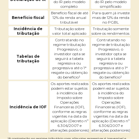
do IR pelo modelo
do IR pelo modelo
completo
simplificado
Benefício fiscal de até
Para quem já investe
Benefício fiscal
12% da renda anual
mais de 12% da renda
tributável
no PGBL
Incidência de
Tributação sobre
Tributação somente
tributação
valor total aplicado
sobre os rendimentos
Contratando no
Contratando no
regime tributação
regime de tributação
Progressivo, o
Progressivo, o
investidor opta se
investidor opta se
Tabelas de
seguirá a tabela
seguirá a tabela
tributação
regressiva ou
regressiva ou
progressiva até o 1°
progressiva até o 1°
resgate ou obtenção
resgate ou obtenção
do benefício¹
do benefício¹
Os aportes realizados
Os aportes realizados
podem estar sujeitos
podem estar sujeitos
à incidência do
à incidência do
Imposto sobre
Imposto sobre
Operações
Operações
Incidência de IOF
Financeiras (IOF),
Financeiras (IOF),
conforme as regras
conforme as regras
vigentes na data da
vigentes na data da
aplicação (Decreto nº
aplicação (Decreto nº
6.306/2007 e
6.306/2007 e
alterações posteriores)
alterações posteriores)
¹A contratação no regime tributário com alíquotas regressivas é irreversível e