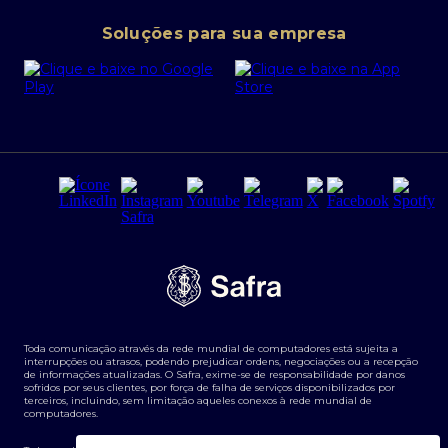
Conta corrente PJ
Portal da Privacidade
Soluções para sua empresa
Cartão Safra Empresas
PRSAC
Empréstimo e financiamentos PJ
Regras e Parâmetros de Atuação Banco Safra
Seguros para empresas
Relações com investidores
Derivativos
Remuneração Diferenciada FEE BASED
Agronegócios
Segurança da Informação
Tarifas e serviços Pessoa Física
Termos de Uso
Transparência de remuneração
Guia de Classificação de Natureza Cambial
Toda comunicação através da rede mundial de computadores está sujeita a
Termos e Condições para Portabilidade de Investimento
interrupções ou atrasos, podendo prejudicar ordens, negociações ou a recepção
de informações atualizadas. O Safra, exime-se de responsabilidade por danos
sofridos por seus clientes, por força de falha de serviços disponibilizados por
terceiros, incluindo, sem limitação aqueles conexos à rede mundial de
computadores.