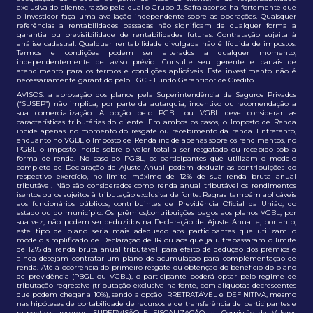
exclusiva do cliente, razão pela qual o Grupo J. Safra aconselha fortemente que
o investidor faça uma avaliação independente sobre as operações. Quaisquer
referências a rentabilidades passadas não significam de qualquer forma a
garantia ou previsibilidade de rentabilidades futuras. Contratação sujeita à
análise cadastral. Qualquer rentabilidade divulgada não é líquida de impostos.
Termos e condições podem ser alterados a qualquer momento,
independentemente de aviso prévio. Consulte seu gerente e canais de
atendimento para os termos e condições aplicáveis. Este investimento não é
necessariamente garantido pelo FGC - Fundo Garantidor de Crédito.
AVISOS: a aprovação dos planos pela Superintendência de Seguros Privados
(“SUSEP”) não implica, por parte da autarquia, incentivo ou recomendação a
sua comercialização. A opção pelo PGBL ou VGBL deve considerar as
características tributárias do cliente. Em ambos os casos, o Imposto de Renda
incide apenas no momento do resgate ou recebimento da renda. Entretanto,
enquanto no VGBL o Imposto de Renda incide apenas sobre os rendimentos, no
PGBL o imposto incide sobre o valor total a ser resgatado ou recebido sob a
forma de renda. No caso do PGBL, os participantes que utilizam o modelo
completo de Declaração de Ajuste Anual podem deduzir as contribuições do
respectivo exercício, no limite máximo de 12% de sua renda bruta anual
tributável. Não são considerados como renda anual tributável os rendimentos
isentos ou os sujeitos à tributação exclusiva de fonte. Regras também aplicáveis
aos funcionários públicos, contribuintes de Previdência Oficial da União, do
estado ou do município. Os prêmios/contribuições pagos aos planos VGBL, por
sua vez, não podem ser deduzidos na Declaração de Ajuste Anual e, portanto,
este tipo de plano seria mais adequado aos participantes que utilizam o
modelo simplificado de Declaração de IR ou aos que já ultrapassaram o limite
de 12% da renda bruta anual tributável para efeito de dedução dos prêmios e
ainda desejam contratar um plano de acumulação para complementação de
renda. Até a ocorrência do primeiro resgate ou obtenção do benefício do plano
de previdência (PBGL ou VGBL), o participante poderá optar pelo regime de
tributação regressiva (tributação exclusiva na fonte, com alíquotas decrescentes
que podem chegar a 10%), sendo a opção IRRETRATÁVEL e DEFINITIVA, mesmo
nas hipóteses de portabilidade de recursos e de transferência de participantes e
respectivas reservas. SUPERVISÃO E FISCALIZAÇÃO: a. Comissão de Valores