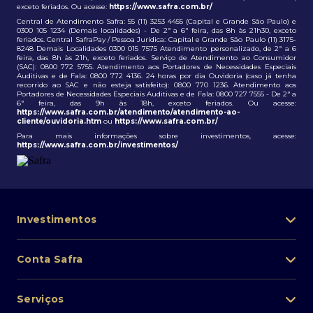
exceto feriados. Ou acesse:
https://www.safra.com.br/
Central de Atendimento Safra: 55 (11) 3253 4455 (Capital e Grande São Paulo) e
0300 105 1234 (Demais localidades) - De 2ª a 6ª feira, das 8h às 21h30, exceto
feriados. Central SafraPay / Pessoa Jurídica: Capital e Grande São Paulo (11) 3175-
8248 Demais Localidades 0300 015 7575 Atendimento personalizado, de 2ª a 6
feira, das 8h às 21h, exceto feriados. Serviço de Atendimento ao Consumidor
(SAC): 0800 772 5755. Atendimento aos Portadores de Necessidades Especiais
Auditivas e de Fala: 0800 772 4136. 24 horas por dia Ouvidoria (caso já tenha
recorrido ao SAC e não esteja satisfeito): 0800 770 1236. Atendimento aos
Portadores de Necessidades Especiais Auditivas e de Fala: 0800 727 7555 - De 2ª a
6ª feira, das 9h às 18h, exceto feriados. Ou acesse:
https://www.safra.com.br/atendimento/atendimento-ao-
cliente/ouvidoria.htm
ou
https://www.safra.com.br/
Para mais informações sobre investimentos, acesse:
https://www.safra.com.br/investimentos/
Investimentos
Portfólio de investimentos
Conta Safra
Safra Asset
Abra sua conta
Lista de fundos de investimento
Serviços
Pessoa Física