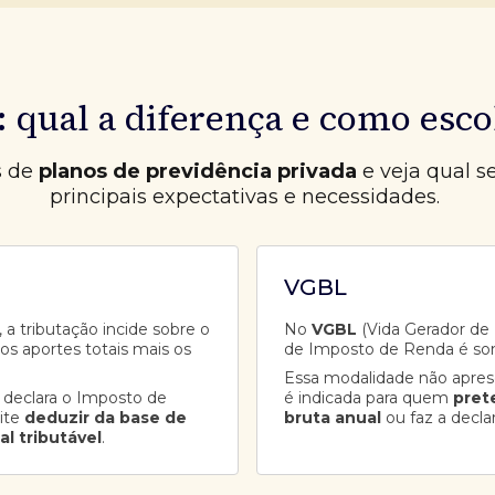
 qual a diferença e como esco
s de
planos de previdência privada
e veja qual s
principais expectativas e necessidades.
VGBL
 a tributação incide sobre o
No
VGBL
(Vida Gerador de B
aos aportes totais mais os
de Imposto de Renda é so
Essa modalidade não apre
 declara o Imposto de
é indicada para quem
pret
ite
deduzir da base de
bruta anual
ou faz a decla
al tributável
.