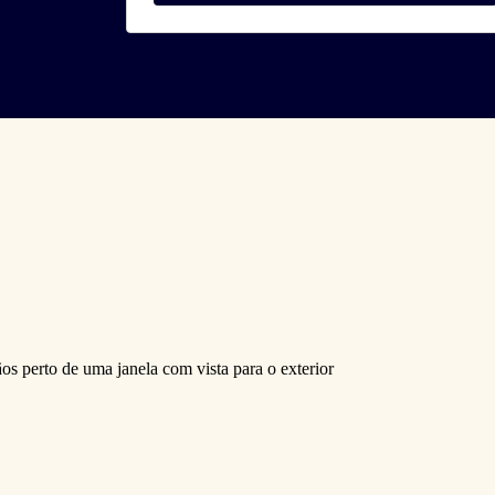
Ofertas Públicas
Open Finance
Derivativos
Transferência de ativos
Safra para médicos
Agronegócios