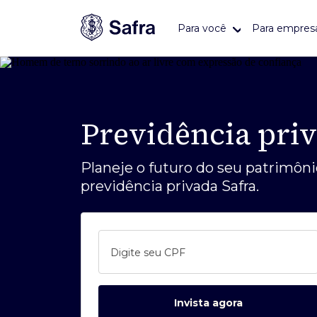
Para você
Para empres
Para você
Para empresas
Nossos produtos
Serviços
Sobre
Conte
Atend
Safra 
Abra sua conta
Safra Empresas
Portfólio de investimentos
Acesso rápido
Quem somos
Blog
Atendi
Financ
Mais buscados
Oferta
Conta completa
Conta corrente
Renda fixa
2ª via de boletos
Trabalhe conosco
Anális
Autoat
Safra C
Previdência priv
Investimentos
Cartões
Cartão Safra Empresas
Renda variável
Comprovantes
Educaç
Autoat
Nossas especialidades
Alfa
Câmbio
Créditos e financiamentos
Empréstimo e financiamentos
Fundos de investimentos
Perda/roubo de celular
Agênci
Planeje o futuro do seu patrimôn
Safra Asset Management
Crédit
2ª via de boletos
previdência privada Safra.
Câmbio turismo
Renegociação de dívidas
Investimentos em Inteligência
Dicas de segurança contra fraudes
Telefon
Safra Corretora
Emprés
Artificial
Fundos imobiliários
Seguros
Safrapay
Ouvido
Private Banking
Conta
Banco 
COE
Renda fixa
Conta global
Cash Management
FAQ
Conheç
Safra Invest
Operaç
Safra Dólar
da cont
Digite seu CPF
Conta para menores
Câmbio e Comércio Exterior
Saiba 
Previdência privada
App Safra
Seguros para empresas
Carteira administrada
Invista agora
Renegociação
Folha de pagamento