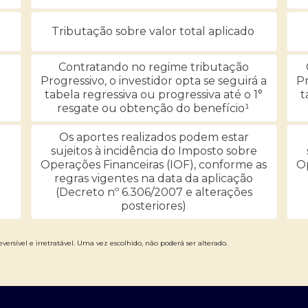
Tributação sobre valor total aplicado
Contratando no regime tributação
Progressivo, o investidor opta se seguirá a
Pr
tabela regressiva ou progressiva até o 1°
t
resgate ou obtenção do benefício¹
Os aportes realizados podem estar
sujeitos à incidência do Imposto sobre
Operações Financeiras (IOF), conforme as
Op
regras vigentes na data da aplicação
(Decreto nº 6.306/2007 e alterações
posteriores)
versível e irretratável. Uma vez escolhido, não poderá ser alterado.