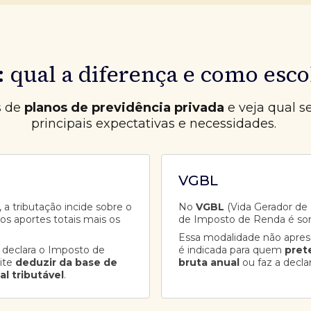
 qual a diferença e como esco
s de
planos de previdência privada
e veja qual s
principais expectativas e necessidades.
VGBL
 a tributação incide sobre o
No
VGBL
(Vida Gerador de B
aos aportes totais mais os
de Imposto de Renda é so
Essa modalidade não apre
 declara o Imposto de
é indicada para quem
pret
ite
deduzir da base de
bruta anual
ou faz a decla
al tributável
.