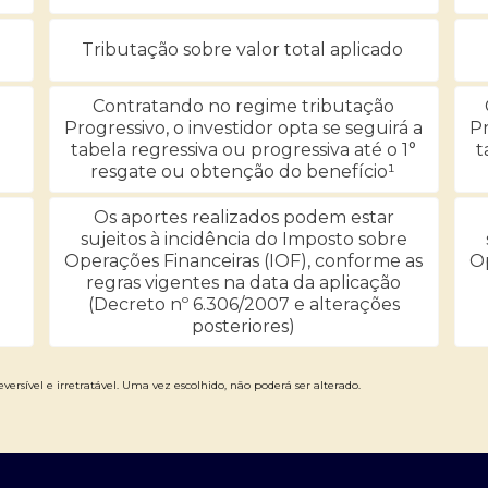
Tributação sobre valor total aplicado
Contratando no regime tributação
Progressivo, o investidor opta se seguirá a
Pr
tabela regressiva ou progressiva até o 1°
t
resgate ou obtenção do benefício¹
Os aportes realizados podem estar
sujeitos à incidência do Imposto sobre
Operações Financeiras (IOF), conforme as
Op
regras vigentes na data da aplicação
(Decreto nº 6.306/2007 e alterações
posteriores)
versível e irretratável. Uma vez escolhido, não poderá ser alterado.