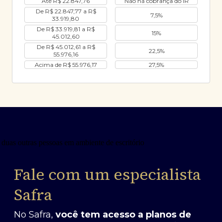
Até R$ 22.847,76
Não há cobrança do IR
De R$ 22.847,77 a R$
7,5%
33.919,80
De R$ 33.919,81 a R$
15%
45.012,60
De R$ 45.012,61 a R$
22,5%
55.976,16
Acima de R$ 55.976,17
27,5%
Fale com um especialista
Safra
No Safra,
você tem acesso a planos de