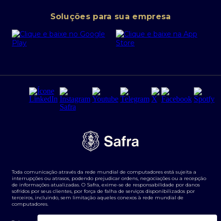
Conta corrente PJ
Portal da Privacidade
Soluções para sua empresa
Cartão Safra Empresas
PRSAC
Empréstimo e financiamentos PJ
Regras e Parâmetros de Atuação Banco Safra
Seguros para empresas
Relações com investidores
Derivativos
Remuneração Diferenciada FEE BASED
Agronegócios
Segurança da Informação
Tarifas e serviços Pessoa Física
Termos de Uso
Transparência de remuneração
Guia de Classificação de Natureza Cambial
Toda comunicação através da rede mundial de computadores está sujeita a
Termos e Condições para Portabilidade de Investimento
interrupções ou atrasos, podendo prejudicar ordens, negociações ou a recepção
de informações atualizadas. O Safra, exime-se de responsabilidade por danos
sofridos por seus clientes, por força de falha de serviços disponibilizados por
terceiros, incluindo, sem limitação aqueles conexos à rede mundial de
computadores.