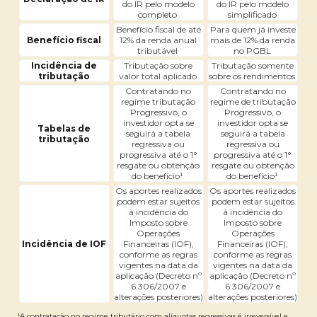
do IR pelo modelo
do IR pelo modelo
completo
simplificado
Benefício fiscal de até
Para quem já investe
Benefício fiscal
12% da renda anual
mais de 12% da renda
tributável
no PGBL
Incidência de
Tributação sobre
Tributação somente
tributação
valor total aplicado
sobre os rendimentos
Contratando no
Contratando no
regime tributação
regime de tributação
Progressivo, o
Progressivo, o
investidor opta se
investidor opta se
Tabelas de
seguirá a tabela
seguirá a tabela
tributação
regressiva ou
regressiva ou
progressiva até o 1°
progressiva até o 1°
resgate ou obtenção
resgate ou obtenção
do benefício¹
do benefício¹
Os aportes realizados
Os aportes realizados
podem estar sujeitos
podem estar sujeitos
à incidência do
à incidência do
Imposto sobre
Imposto sobre
Operações
Operações
Incidência de IOF
Financeiras (IOF),
Financeiras (IOF),
conforme as regras
conforme as regras
vigentes na data da
vigentes na data da
aplicação (Decreto nº
aplicação (Decreto nº
6.306/2007 e
6.306/2007 e
alterações posteriores)
alterações posteriores)
¹A contratação no regime tributário com alíquotas regressivas é irreversível e