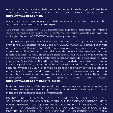
A abertura da conta e a emissão de cartão de crédito estão sujeitos à análise e
aprovação do Banco Safra S.A. Para saber mais, acesse:
https://www.safra.com.br/
A instituição é remunerada pela distribuição do produto. Para mais detalhes,
consulte o documento disponível
aqui
.
Os aportes realizados em VGBL podem estar sujeitos à incidência do Imposto
sobre Operações Financeiras (IOF), conforme as regras vigentes na data da
aplicação (Decreto nº 6.306/2007 e alterações posteriores).
Os planos de previdência privada são comercializados pela Safra Vida e
Previdência S.A., inscrita no CNPJ sob o nº 30.902.174/0001-05 e estão disponíveis
nas agências do Banco Safra S.A. Os fundos vinculados aos planos são destinados
a receber aplicações, com exclusividade, de recursos das reservas técnicas
relacionadas aos Planos Geradores de Benefícios Livre (“PGBL”) e Vida Geradores
de Benefícios Livre (“VGBL”) destinados a proponentes de previdência privada
aberta da Safra Vida e Previdência S.A., na qualidade de cotista exclusivo e
investidor profissional, conforme definida na legislação da Superintendência de
Seguros Privados (“SUSEP”) e demais legislações nacionais vigentes e alterações
posteriores. A aprovação dos planos pela SUSEP não implica, por parte da
autarquia, incentivo ou recomendação a sua comercialização. Para mais
informações procure um gerente Safra ou acesse:
https://www.safra.com.br/safra-asset/
.
Material Publicitário. Este material destina-se a apresentar as soluções de
investimento disponíveis no Grupo J. Safra, não devendo ser interpretado como
indicação ou recomendação de investimento.
OS INVESTIMENTOS APRESENTADOS PODEM NÃO SER ADEQUADOS AOS
SEUS OBJETIVOS, SITUAÇÃO FINANCEIRA OU NECESSIDADES INDIVIDUAIS. O
PREENCHIMENTO DO QUESTIONÁRIO SUITABILITY É ESSENCIAL PARA
GARANTIR A ADEQUAÇÃO DO PERFIL DO CLIENTE AO PRODUTO DE
INVESTIMENTO ESCOLHIDO. LEIA PREVIAMENTE AS CONDIÇÕES DE CADA