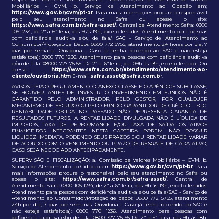
Mobiliários – CVM. b. Serviço de Atendimento ao Cidadão em;
https://www.gov.br/cvm/pt-br
. Para mais informações procure o responsável
pelo seu atendimento no Safra ou acesse o site:
https://www.safra.com.br/safra-asset/
. Central de Atendimento Safra: 0300
105 1234, de 2ª a 6ª feira, das 9 às 19h, exceto feriados. Atendimento para pessoas
com deficiência auditiva e/ou de fala/ SAC – Serviço de Atendimento ao
Consumidor/Proteção de Dados: 0800 772 5755, atendimento 24 horas por dia, 7
dias por semana. Ouvidoria - Caso já tenha recorrido ao SAC e não esteja
satisfeito(a): 0800 770 1236. Atendimento para pessoas com deficiência auditiva
e/ou de fala: 08000 727 75 55. De 2ª a 6ª feira, das 09h às 18h, exceto feriados. Ou
acesse:
https://www.safra.com.br/atendimento/atendimento-ao-
cliente/ouvidoria.htm
E-mail
safra.asset@safra.com.b
r.
AVISOS: LEIA O REGULAMENTO, O ANEXO-CLASSE E O APÊNDICE SUBCLASSE,
SE HOUVER, ANTES DE INVESTIR. O INVESTIMENTO EM FUNDOS NÃO É
GARANTIDO PELO ADMINISTRADOR, PELO GESTOR, POR QUALQUER
MECANISMO DE SEGURO OU PELO FUNDO GARANTIDOR DE CRÉDITO - FGC.
RENTABILIDADE OBTIDA NO PASSADO NÃO REPRESENTA GARANTIA DE
RESULTADOS FUTUROS. A RENTABILIDADE DIVULGADA NÃO É LÍQUIDA DE
IMPOSTOS, TAXA DE PERFORMANCE E/OU TAXA DE SAÍDA. OS ATIVOS
FINANCEIROS INTEGRANTES NESTA CARTEIRA PODEM NÃO POSSUIR
LIQUIDEZ IMEDIATA, PODENDO SEUS PRAZOS E/OU RENTABILIDADE VARIAR
DE ACORDO COM O VENCIMENTO OU PRAZO DE RESGATE DE CADA ATIVO,
CASO SEJA NEGOCIADO ANTECIPADAMENTE.
SUPERVISÃO E FISCALIZAÇÃO: a. Comissão de Valores Mobiliários – CVM. b.
Serviço de Atendimento ao Cidadão em
https://www.gov.br/cvm/pt-br
. Para
mais informações procure o responsável pelo seu atendimento no Safra ou
acesse o site:
https://www.safra.com.br/safra-asset/
. Central de
Atendimento Safra: 0300 105 1234, de 2ª a 6ª feira, das 9h às 19h, exceto feriados.
Atendimento para pessoas com deficiência auditiva e/ou de fala/SAC - Serviço de
Atendimento ao Consumidor/Proteção de dados: 0800 772 5755, atendimento
24h por dia, 7 dias por semanas. Ouvidoria - Caso já tenha recorrido ao SAC e
não esteja satisfeito(a): 0800 770 1236. Atendimento para pessoas com
deficiência auditiva e/ou de fala: 0800 727 75 55. De 2ª a 6ª feira, das 9h às 18h,