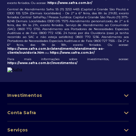
exceto feriados. Ou acesse:
https://www.safra.com.br/
Central de Atendimento Safra: 55 (11) 3253 4455 (Capital e Grande São Paulo) e
0300 105 1234 (Demais localidades) - De 2ª a 6ª feira, das 8h às 21h30, exceto
feriados. Central SafraPay / Pessoa Jurídica: Capital e Grande São Paulo (11) 3175-
8248 Demais Localidades 0300 015 7575 Atendimento personalizado, de 2ª a 6
feira, das 8h às 21h, exceto feriados. Serviço de Atendimento ao Consumidor
(SAC): 0800 772 5755. Atendimento aos Portadores de Necessidades Especiais
Auditivas e de Fala: 0800 772 4136. 24 horas por dia Ouvidoria (caso já tenha
recorrido ao SAC e não esteja satisfeito): 0800 770 1236. Atendimento aos
Portadores de Necessidades Especiais Auditivas e de Fala: 0800 727 7555 - De 2ª a
6ª feira, das 9h às 18h, exceto feriados. Ou acesse:
https://www.safra.com.br/atendimento/atendimento-ao-
cliente/ouvidoria.htm
ou
https://www.safra.com.br/
Para mais informações sobre investimentos, acesse:
https://www.safra.com.br/investimentos/
Investimentos
Portfólio de investimentos
Conta Safra
Safra Asset
Abra sua conta
Lista de fundos de investimento
Serviços
Pessoa Física