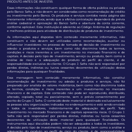
PRODUTO ANTES DE INVESTIR.
Essas informações não constituem qualquer forma de oferta pública ou privada
pelo Banco Safra, e não devem ser consideradas como recomendação de crédito
ou investimento pelo Banco. Os produtos e serviços contidos nesta página são
meramente informativos, sendo que a efetiva contratação dependerá da prévia
análise cadastral e aprovação do Banco Safra e abertura da conta corrente,
conforme aplicável. Esta instituição é aderente ao Código Anbima de regulação
e melhores práticas para atividade de distribuição de produtos de investimento.
As informações aqui dispostas têm conteúdo meramente informativo, não
constituem e não devem ser utilizadas como recomendação, auxiliar ou
influenciar investidores no processo de tomada de decisão de investimento ou
adesão a produtos e serviços, bem como não discrimina todos os termos,
condições e riscos inerentes a um investimento no mercado financeiro e de
capitais. A decisão pelo tipo de investimento, serviço ou produto, bem como a
análise de risco e a adequação do produto ao perfil do cliente, é de
responsabilidade exclusiva do cliente. O Grupo J. Safra não será responsável por
perdas diretas, indiretas ou lucros cessantes decorrentes da utilização destas
informações para quaisquer finalidades.
Essa mensagem tem conteúdo meramente informativo, não constitui
recomendação de investimento ou adesão a produtos e serviços, não foi
preparado por analista de valores mobiliários, bem como não discrimina todos
os termos, condições e riscos inerentes a um investimento no mercado
financeiro e de capitais. Este conteúdo não pode ser reproduzido, distribuído,
alterado, copiado, total ou parcialmente, sem o prévio consentimento por
escrito do Grupo J. Safra. O conteúdo deste material é destinado exclusivamente
às pessoas e/ou organizações indicadas no endereçamento e está sendo enviado
a todos os investidores, indistintamente da adequação do perfil. Todo
investimento no mercado financeiro e de capitais apresenta riscos. O Grupo J.
Safra não será responsável por perdas diretas, indiretas ou lucros cessantes
decorrentes da utilização deste material para quaisquer finalidades. Os
instrumentos aqui discutidos podem não ser adequados a todos os investidores.
A decisão pelo tipo de investimento, serviço ou produto, bem como a análise e
adequação do produto ao perfil de risco do cliente, é de responsabilidade