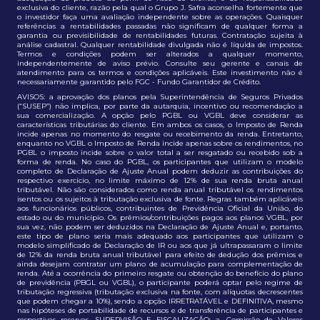
exclusiva do cliente, razão pela qual o Grupo J. Safra aconselha fortemente que
o investidor faça uma avaliação independente sobre as operações. Quaisquer
referências a rentabilidades passadas não significam de qualquer forma a
garantia ou previsibilidade de rentabilidades futuras. Contratação sujeita à
análise cadastral. Qualquer rentabilidade divulgada não é líquida de impostos.
Termos e condições podem ser alterados a qualquer momento,
independentemente de aviso prévio. Consulte seu gerente e canais de
atendimento para os termos e condições aplicáveis. Este investimento não é
necessariamente garantido pelo FGC - Fundo Garantidor de Crédito.
AVISOS: a aprovação dos planos pela Superintendência de Seguros Privados
(“SUSEP”) não implica, por parte da autarquia, incentivo ou recomendação a
sua comercialização. A opção pelo PGBL ou VGBL deve considerar as
características tributárias do cliente. Em ambos os casos, o Imposto de Renda
incide apenas no momento do resgate ou recebimento da renda. Entretanto,
enquanto no VGBL o Imposto de Renda incide apenas sobre os rendimentos, no
PGBL o imposto incide sobre o valor total a ser resgatado ou recebido sob a
forma de renda. No caso do PGBL, os participantes que utilizam o modelo
completo de Declaração de Ajuste Anual podem deduzir as contribuições do
respectivo exercício, no limite máximo de 12% de sua renda bruta anual
tributável. Não são considerados como renda anual tributável os rendimentos
isentos ou os sujeitos à tributação exclusiva de fonte. Regras também aplicáveis
aos funcionários públicos, contribuintes de Previdência Oficial da União, do
estado ou do município. Os prêmios/contribuições pagos aos planos VGBL, por
sua vez, não podem ser deduzidos na Declaração de Ajuste Anual e, portanto,
este tipo de plano seria mais adequado aos participantes que utilizam o
modelo simplificado de Declaração de IR ou aos que já ultrapassaram o limite
de 12% da renda bruta anual tributável para efeito de dedução dos prêmios e
ainda desejam contratar um plano de acumulação para complementação de
renda. Até a ocorrência do primeiro resgate ou obtenção do benefício do plano
de previdência (PBGL ou VGBL), o participante poderá optar pelo regime de
tributação regressiva (tributação exclusiva na fonte, com alíquotas decrescentes
que podem chegar a 10%), sendo a opção IRRETRATÁVEL e DEFINITIVA, mesmo
nas hipóteses de portabilidade de recursos e de transferência de participantes e
respectivas reservas. SUPERVISÃO E FISCALIZAÇÃO: a. Comissão de Valores