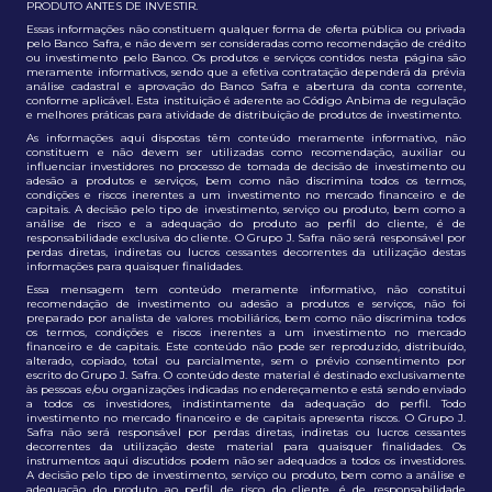
PRODUTO ANTES DE INVESTIR.
Essas informações não constituem qualquer forma de oferta pública ou privada
pelo Banco Safra, e não devem ser consideradas como recomendação de crédito
ou investimento pelo Banco. Os produtos e serviços contidos nesta página são
meramente informativos, sendo que a efetiva contratação dependerá da prévia
análise cadastral e aprovação do Banco Safra e abertura da conta corrente,
conforme aplicável. Esta instituição é aderente ao Código Anbima de regulação
e melhores práticas para atividade de distribuição de produtos de investimento.
As informações aqui dispostas têm conteúdo meramente informativo, não
constituem e não devem ser utilizadas como recomendação, auxiliar ou
influenciar investidores no processo de tomada de decisão de investimento ou
adesão a produtos e serviços, bem como não discrimina todos os termos,
condições e riscos inerentes a um investimento no mercado financeiro e de
capitais. A decisão pelo tipo de investimento, serviço ou produto, bem como a
análise de risco e a adequação do produto ao perfil do cliente, é de
responsabilidade exclusiva do cliente. O Grupo J. Safra não será responsável por
perdas diretas, indiretas ou lucros cessantes decorrentes da utilização destas
informações para quaisquer finalidades.
Essa mensagem tem conteúdo meramente informativo, não constitui
recomendação de investimento ou adesão a produtos e serviços, não foi
preparado por analista de valores mobiliários, bem como não discrimina todos
os termos, condições e riscos inerentes a um investimento no mercado
financeiro e de capitais. Este conteúdo não pode ser reproduzido, distribuído,
alterado, copiado, total ou parcialmente, sem o prévio consentimento por
escrito do Grupo J. Safra. O conteúdo deste material é destinado exclusivamente
às pessoas e/ou organizações indicadas no endereçamento e está sendo enviado
a todos os investidores, indistintamente da adequação do perfil. Todo
investimento no mercado financeiro e de capitais apresenta riscos. O Grupo J.
Safra não será responsável por perdas diretas, indiretas ou lucros cessantes
decorrentes da utilização deste material para quaisquer finalidades. Os
instrumentos aqui discutidos podem não ser adequados a todos os investidores.
A decisão pelo tipo de investimento, serviço ou produto, bem como a análise e
adequação do produto ao perfil de risco do cliente, é de responsabilidade