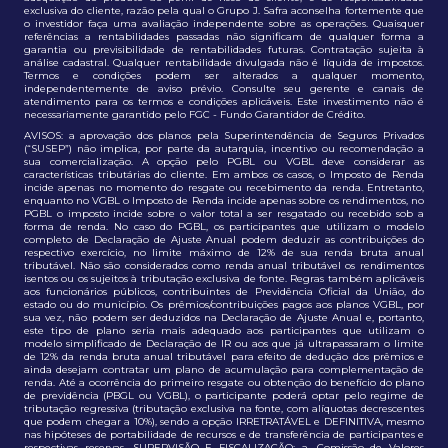
exclusiva do cliente, razão pela qual o Grupo J. Safra aconselha fortemente que
o investidor faça uma avaliação independente sobre as operações. Quaisquer
referências a rentabilidades passadas não significam de qualquer forma a
garantia ou previsibilidade de rentabilidades futuras. Contratação sujeita à
análise cadastral. Qualquer rentabilidade divulgada não é líquida de impostos.
Termos e condições podem ser alterados a qualquer momento,
independentemente de aviso prévio. Consulte seu gerente e canais de
atendimento para os termos e condições aplicáveis. Este investimento não é
necessariamente garantido pelo FGC - Fundo Garantidor de Crédito.
AVISOS: a aprovação dos planos pela Superintendência de Seguros Privados
(“SUSEP”) não implica, por parte da autarquia, incentivo ou recomendação a
sua comercialização. A opção pelo PGBL ou VGBL deve considerar as
características tributárias do cliente. Em ambos os casos, o Imposto de Renda
incide apenas no momento do resgate ou recebimento da renda. Entretanto,
enquanto no VGBL o Imposto de Renda incide apenas sobre os rendimentos, no
PGBL o imposto incide sobre o valor total a ser resgatado ou recebido sob a
forma de renda. No caso do PGBL, os participantes que utilizam o modelo
completo de Declaração de Ajuste Anual podem deduzir as contribuições do
respectivo exercício, no limite máximo de 12% de sua renda bruta anual
tributável. Não são considerados como renda anual tributável os rendimentos
isentos ou os sujeitos à tributação exclusiva de fonte. Regras também aplicáveis
aos funcionários públicos, contribuintes de Previdência Oficial da União, do
estado ou do município. Os prêmios/contribuições pagos aos planos VGBL, por
sua vez, não podem ser deduzidos na Declaração de Ajuste Anual e, portanto,
este tipo de plano seria mais adequado aos participantes que utilizam o
modelo simplificado de Declaração de IR ou aos que já ultrapassaram o limite
de 12% da renda bruta anual tributável para efeito de dedução dos prêmios e
ainda desejam contratar um plano de acumulação para complementação de
renda. Até a ocorrência do primeiro resgate ou obtenção do benefício do plano
de previdência (PBGL ou VGBL), o participante poderá optar pelo regime de
tributação regressiva (tributação exclusiva na fonte, com alíquotas decrescentes
que podem chegar a 10%), sendo a opção IRRETRATÁVEL e DEFINITIVA, mesmo
nas hipóteses de portabilidade de recursos e de transferência de participantes e
respectivas reservas. SUPERVISÃO E FISCALIZAÇÃO: a. Comissão de Valores