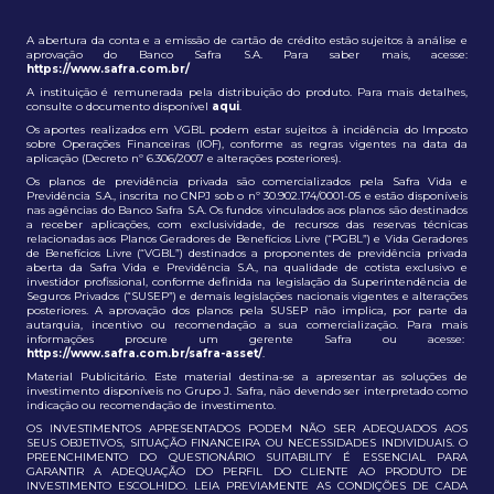
A abertura da conta e a emissão de cartão de crédito estão sujeitos à análise e
aprovação do Banco Safra S.A. Para saber mais, acesse:
https://www.safra.com.br/
A instituição é remunerada pela distribuição do produto. Para mais detalhes,
consulte o documento disponível
aqui
.
Os aportes realizados em VGBL podem estar sujeitos à incidência do Imposto
sobre Operações Financeiras (IOF), conforme as regras vigentes na data da
aplicação (Decreto nº 6.306/2007 e alterações posteriores).
Os planos de previdência privada são comercializados pela Safra Vida e
Previdência S.A., inscrita no CNPJ sob o nº 30.902.174/0001-05 e estão disponíveis
nas agências do Banco Safra S.A. Os fundos vinculados aos planos são destinados
a receber aplicações, com exclusividade, de recursos das reservas técnicas
relacionadas aos Planos Geradores de Benefícios Livre (“PGBL”) e Vida Geradores
de Benefícios Livre (“VGBL”) destinados a proponentes de previdência privada
aberta da Safra Vida e Previdência S.A., na qualidade de cotista exclusivo e
investidor profissional, conforme definida na legislação da Superintendência de
Seguros Privados (“SUSEP”) e demais legislações nacionais vigentes e alterações
posteriores. A aprovação dos planos pela SUSEP não implica, por parte da
autarquia, incentivo ou recomendação a sua comercialização. Para mais
informações procure um gerente Safra ou acesse:
https://www.safra.com.br/safra-asset/
.
Material Publicitário. Este material destina-se a apresentar as soluções de
investimento disponíveis no Grupo J. Safra, não devendo ser interpretado como
indicação ou recomendação de investimento.
OS INVESTIMENTOS APRESENTADOS PODEM NÃO SER ADEQUADOS AOS
SEUS OBJETIVOS, SITUAÇÃO FINANCEIRA OU NECESSIDADES INDIVIDUAIS. O
PREENCHIMENTO DO QUESTIONÁRIO SUITABILITY É ESSENCIAL PARA
GARANTIR A ADEQUAÇÃO DO PERFIL DO CLIENTE AO PRODUTO DE
INVESTIMENTO ESCOLHIDO. LEIA PREVIAMENTE AS CONDIÇÕES DE CADA