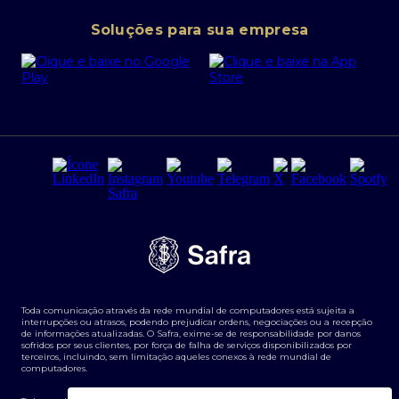
Conta corrente PJ
Portal da Privacidade
Soluções para sua empresa
Cartão Safra Empresas
PRSAC
Empréstimo e financiamentos PJ
Regras e Parâmetros de Atuação Banco Safra
Seguros para empresas
Relações com investidores
Derivativos
Remuneração Diferenciada FEE BASED
Agronegócios
Segurança da Informação
Tarifas e serviços Pessoa Física
Termos de Uso
Transparência de remuneração
Guia de Classificação de Natureza Cambial
Toda comunicação através da rede mundial de computadores está sujeita a
Termos e Condições para Portabilidade de Investimento
interrupções ou atrasos, podendo prejudicar ordens, negociações ou a recepção
de informações atualizadas. O Safra, exime-se de responsabilidade por danos
sofridos por seus clientes, por força de falha de serviços disponibilizados por
terceiros, incluindo, sem limitação aqueles conexos à rede mundial de
computadores.