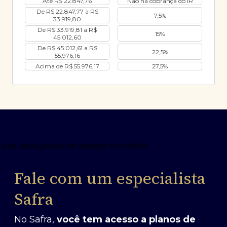
Até R$ 22.847,76
Não há cobrança do IR
De R$ 22.847,77 a R$
7,5%
33.919,80
De R$ 33.919,81 a R$
15%
45.012,60
De R$ 45.012,61 a R$
22,5%
55.976,16
Acima de R$ 55.976,17
27,5%
Fale com um especialista
Safra
No Safra,
você tem acesso a planos de