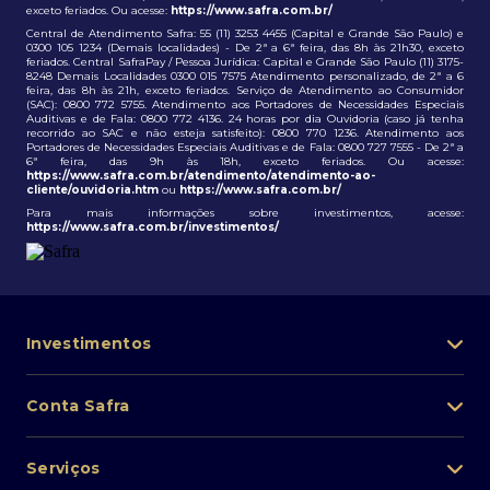
exceto feriados. Ou acesse:
https://www.safra.com.br/
Central de Atendimento Safra: 55 (11) 3253 4455 (Capital e Grande São Paulo) e
0300 105 1234 (Demais localidades) - De 2ª a 6ª feira, das 8h às 21h30, exceto
feriados. Central SafraPay / Pessoa Jurídica: Capital e Grande São Paulo (11) 3175-
8248 Demais Localidades 0300 015 7575 Atendimento personalizado, de 2ª a 6
feira, das 8h às 21h, exceto feriados. Serviço de Atendimento ao Consumidor
(SAC): 0800 772 5755. Atendimento aos Portadores de Necessidades Especiais
Auditivas e de Fala: 0800 772 4136. 24 horas por dia Ouvidoria (caso já tenha
recorrido ao SAC e não esteja satisfeito): 0800 770 1236. Atendimento aos
Portadores de Necessidades Especiais Auditivas e de Fala: 0800 727 7555 - De 2ª a
6ª feira, das 9h às 18h, exceto feriados. Ou acesse:
https://www.safra.com.br/atendimento/atendimento-ao-
cliente/ouvidoria.htm
ou
https://www.safra.com.br/
Para mais informações sobre investimentos, acesse:
https://www.safra.com.br/investimentos/
Investimentos
Portfólio de investimentos
Conta Safra
Safra Asset
Abra sua conta
Lista de fundos de investimento
Serviços
Pessoa Física