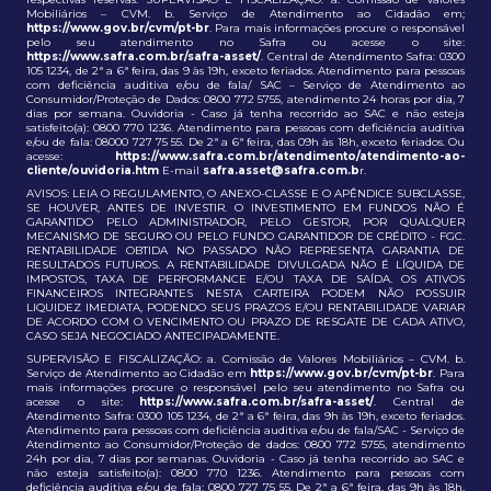
Mobiliários – CVM. b. Serviço de Atendimento ao Cidadão em;
https://www.gov.br/cvm/pt-br
. Para mais informações procure o responsável
pelo seu atendimento no Safra ou acesse o site:
https://www.safra.com.br/safra-asset/
. Central de Atendimento Safra: 0300
105 1234, de 2ª a 6ª feira, das 9 às 19h, exceto feriados. Atendimento para pessoas
com deficiência auditiva e/ou de fala/ SAC – Serviço de Atendimento ao
Consumidor/Proteção de Dados: 0800 772 5755, atendimento 24 horas por dia, 7
dias por semana. Ouvidoria - Caso já tenha recorrido ao SAC e não esteja
satisfeito(a): 0800 770 1236. Atendimento para pessoas com deficiência auditiva
e/ou de fala: 08000 727 75 55. De 2ª a 6ª feira, das 09h às 18h, exceto feriados. Ou
acesse:
https://www.safra.com.br/atendimento/atendimento-ao-
cliente/ouvidoria.htm
E-mail
safra.asset@safra.com.b
r.
AVISOS: LEIA O REGULAMENTO, O ANEXO-CLASSE E O APÊNDICE SUBCLASSE,
SE HOUVER, ANTES DE INVESTIR. O INVESTIMENTO EM FUNDOS NÃO É
GARANTIDO PELO ADMINISTRADOR, PELO GESTOR, POR QUALQUER
MECANISMO DE SEGURO OU PELO FUNDO GARANTIDOR DE CRÉDITO - FGC.
RENTABILIDADE OBTIDA NO PASSADO NÃO REPRESENTA GARANTIA DE
RESULTADOS FUTUROS. A RENTABILIDADE DIVULGADA NÃO É LÍQUIDA DE
IMPOSTOS, TAXA DE PERFORMANCE E/OU TAXA DE SAÍDA. OS ATIVOS
FINANCEIROS INTEGRANTES NESTA CARTEIRA PODEM NÃO POSSUIR
LIQUIDEZ IMEDIATA, PODENDO SEUS PRAZOS E/OU RENTABILIDADE VARIAR
DE ACORDO COM O VENCIMENTO OU PRAZO DE RESGATE DE CADA ATIVO,
CASO SEJA NEGOCIADO ANTECIPADAMENTE.
SUPERVISÃO E FISCALIZAÇÃO: a. Comissão de Valores Mobiliários – CVM. b.
Serviço de Atendimento ao Cidadão em
https://www.gov.br/cvm/pt-br
. Para
mais informações procure o responsável pelo seu atendimento no Safra ou
acesse o site:
https://www.safra.com.br/safra-asset/
. Central de
Atendimento Safra: 0300 105 1234, de 2ª a 6ª feira, das 9h às 19h, exceto feriados.
Atendimento para pessoas com deficiência auditiva e/ou de fala/SAC - Serviço de
Atendimento ao Consumidor/Proteção de dados: 0800 772 5755, atendimento
24h por dia, 7 dias por semanas. Ouvidoria - Caso já tenha recorrido ao SAC e
não esteja satisfeito(a): 0800 770 1236. Atendimento para pessoas com
deficiência auditiva e/ou de fala: 0800 727 75 55. De 2ª a 6ª feira, das 9h às 18h,