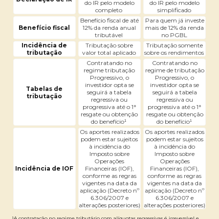
do IR pelo modelo
do IR pelo modelo
completo
simplificado
Benefício fiscal de até
Para quem já investe
Benefício fiscal
12% da renda anual
mais de 12% da renda
tributável
no PGBL
Incidência de
Tributação sobre
Tributação somente
tributação
valor total aplicado
sobre os rendimentos
Contratando no
Contratando no
regime tributação
regime de tributação
Progressivo, o
Progressivo, o
investidor opta se
investidor opta se
Tabelas de
seguirá a tabela
seguirá a tabela
tributação
regressiva ou
regressiva ou
progressiva até o 1°
progressiva até o 1°
resgate ou obtenção
resgate ou obtenção
do benefício¹
do benefício¹
Os aportes realizados
Os aportes realizados
podem estar sujeitos
podem estar sujeitos
à incidência do
à incidência do
Imposto sobre
Imposto sobre
Operações
Operações
Incidência de IOF
Financeiras (IOF),
Financeiras (IOF),
conforme as regras
conforme as regras
vigentes na data da
vigentes na data da
aplicação (Decreto nº
aplicação (Decreto nº
6.306/2007 e
6.306/2007 e
alterações posteriores)
alterações posteriores)
¹A contratação no regime tributário com alíquotas regressivas é irreversível e