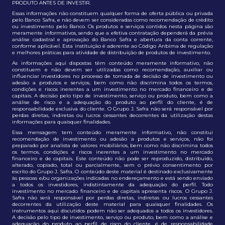
PRODUTO ANTES DE INVESTIR.
Essas informações não constituem qualquer forma de oferta pública ou privada
pelo Banco Safra, e não devem ser consideradas como recomendação de crédito
ou investimento pelo Banco. Os produtos e serviços contidos nesta página são
meramente informativos, sendo que a efetiva contratação dependerá da prévia
análise cadastral e aprovação do Banco Safra e abertura da conta corrente,
conforme aplicável. Esta instituição é aderente ao Código Anbima de regulação
e melhores práticas para atividade de distribuição de produtos de investimento.
As informações aqui dispostas têm conteúdo meramente informativo, não
constituem e não devem ser utilizadas como recomendação, auxiliar ou
influenciar investidores no processo de tomada de decisão de investimento ou
adesão a produtos e serviços, bem como não discrimina todos os termos,
condições e riscos inerentes a um investimento no mercado financeiro e de
capitais. A decisão pelo tipo de investimento, serviço ou produto, bem como a
análise de risco e a adequação do produto ao perfil do cliente, é de
responsabilidade exclusiva do cliente. O Grupo J. Safra não será responsável por
perdas diretas, indiretas ou lucros cessantes decorrentes da utilização destas
informações para quaisquer finalidades.
Essa mensagem tem conteúdo meramente informativo, não constitui
recomendação de investimento ou adesão a produtos e serviços, não foi
preparado por analista de valores mobiliários, bem como não discrimina todos
os termos, condições e riscos inerentes a um investimento no mercado
financeiro e de capitais. Este conteúdo não pode ser reproduzido, distribuído,
alterado, copiado, total ou parcialmente, sem o prévio consentimento por
escrito do Grupo J. Safra. O conteúdo deste material é destinado exclusivamente
às pessoas e/ou organizações indicadas no endereçamento e está sendo enviado
a todos os investidores, indistintamente da adequação do perfil. Todo
investimento no mercado financeiro e de capitais apresenta riscos. O Grupo J.
Safra não será responsável por perdas diretas, indiretas ou lucros cessantes
decorrentes da utilização deste material para quaisquer finalidades. Os
instrumentos aqui discutidos podem não ser adequados a todos os investidores.
A decisão pelo tipo de investimento, serviço ou produto, bem como a análise e
adequação do produto ao perfil de risco do cliente, é de responsabilidade