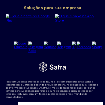
Conta corrente PJ
Portal da Privacidade
Soluções para sua empresa
Cartão Safra Empresas
PRSAC
Empréstimo e financiamentos PJ
Regras e Parâmetros de Atuação Banco Safra
Seguros para empresas
Relações com investidores
Derivativos
Remuneração Diferenciada FEE BASED
Agronegócios
Segurança da Informação
Tarifas e serviços Pessoa Física
Termos de Uso
Transparência de remuneração
Guia de Classificação de Natureza Cambial
Toda comunicação através da rede mundial de computadores está sujeita a
Termos e Condições para Portabilidade de Investimento
interrupções ou atrasos, podendo prejudicar ordens, negociações ou a recepção
de informações atualizadas. O Safra, exime-se de responsabilidade por danos
sofridos por seus clientes, por força de falha de serviços disponibilizados por
terceiros, incluindo, sem limitação aqueles conexos à rede mundial de
computadores.