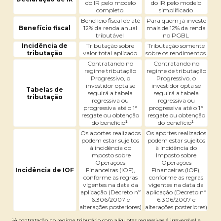
do IR pelo modelo
do IR pelo modelo
completo
simplificado
Benefício fiscal de até
Para quem já investe
Benefício fiscal
12% da renda anual
mais de 12% da renda
tributável
no PGBL
Incidência de
Tributação sobre
Tributação somente
tributação
valor total aplicado
sobre os rendimentos
Contratando no
Contratando no
regime tributação
regime de tributação
Progressivo, o
Progressivo, o
investidor opta se
investidor opta se
Tabelas de
seguirá a tabela
seguirá a tabela
tributação
regressiva ou
regressiva ou
progressiva até o 1°
progressiva até o 1°
resgate ou obtenção
resgate ou obtenção
do benefício¹
do benefício¹
Os aportes realizados
Os aportes realizados
podem estar sujeitos
podem estar sujeitos
à incidência do
à incidência do
Imposto sobre
Imposto sobre
Operações
Operações
Incidência de IOF
Financeiras (IOF),
Financeiras (IOF),
conforme as regras
conforme as regras
vigentes na data da
vigentes na data da
aplicação (Decreto nº
aplicação (Decreto nº
6.306/2007 e
6.306/2007 e
alterações posteriores)
alterações posteriores)
¹A contratação no regime tributário com alíquotas regressivas é irreversível e