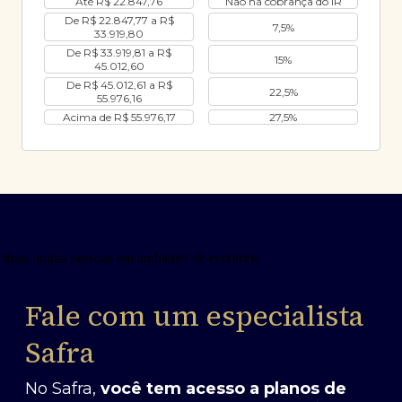
Até R$ 22.847,76
Não há cobrança do IR
De R$ 22.847,77 a R$
7,5%
33.919,80
De R$ 33.919,81 a R$
15%
45.012,60
De R$ 45.012,61 a R$
22,5%
55.976,16
Acima de R$ 55.976,17
27,5%
Fale com um especialista
Safra
No Safra,
você tem acesso a planos de