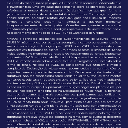
exclusiva do cliente, razão pela qual o Grupo J. Safra aconselha fortemente que
o investidor faça uma avaliação independente sobre as operações. Quaisquer
referências a rentabilidades passadas não significam de qualquer forma a
garantia ou previsibilidade de rentabilidades futuras. Contratação sujeita à
análise cadastral. Qualquer rentabilidade divulgada não é líquida de impostos.
Termos e condições podem ser alterados a qualquer momento,
independentemente de aviso prévio. Consulte seu gerente e canais de
atendimento para os termos e condições aplicáveis. Este investimento não é
necessariamente garantido pelo FGC - Fundo Garantidor de Crédito.
AVISOS: a aprovação dos planos pela Superintendência de Seguros Privados
(“SUSEP”) não implica, por parte da autarquia, incentivo ou recomendação a
sua comercialização. A opção pelo PGBL ou VGBL deve considerar as
características tributárias do cliente. Em ambos os casos, o Imposto de Renda
incide apenas no momento do resgate ou recebimento da renda. Entretanto,
enquanto no VGBL o Imposto de Renda incide apenas sobre os rendimentos, no
PGBL o imposto incide sobre o valor total a ser resgatado ou recebido sob a
forma de renda. No caso do PGBL, os participantes que utilizam o modelo
completo de Declaração de Ajuste Anual podem deduzir as contribuições do
respectivo exercício, no limite máximo de 12% de sua renda bruta anual
tributável. Não são considerados como renda anual tributável os rendimentos
isentos ou os sujeitos à tributação exclusiva de fonte. Regras também aplicáveis
aos funcionários públicos, contribuintes de Previdência Oficial da União, do
estado ou do município. Os prêmios/contribuições pagos aos planos VGBL, por
sua vez, não podem ser deduzidos na Declaração de Ajuste Anual e, portanto,
este tipo de plano seria mais adequado aos participantes que utilizam o
modelo simplificado de Declaração de IR ou aos que já ultrapassaram o limite
de 12% da renda bruta anual tributável para efeito de dedução dos prêmios e
ainda desejam contratar um plano de acumulação para complementação de
renda. Até a ocorrência do primeiro resgate ou obtenção do benefício do plano
de previdência (PBGL ou VGBL), o participante poderá optar pelo regime de
tributação regressiva (tributação exclusiva na fonte, com alíquotas decrescentes
que podem chegar a 10%), sendo a opção IRRETRATÁVEL e DEFINITIVA, mesmo
nas hipóteses de portabilidade de recursos e de transferência de participantes e
respectivas reservas. SUPERVISÃO E FISCALIZAÇÃO: a. Comissão de Valores