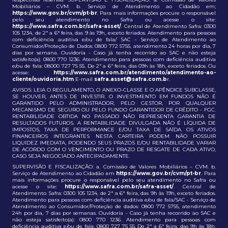
Mobiliários – CVM. b. Serviço de Atendimento ao Cidadão em;
https://www.gov.br/cvm/pt-br
. Para mais informações procure o responsável
pelo seu atendimento no Safra ou acesse o site:
https://www.safra.com.br/safra-asset/
. Central de Atendimento Safra: 0300
105 1234, de 2ª a 6ª feira, das 9 às 19h, exceto feriados. Atendimento para pessoas
com deficiência auditiva e/ou de fala/ SAC – Serviço de Atendimento ao
Consumidor/Proteção de Dados: 0800 772 5755, atendimento 24 horas por dia, 7
dias por semana. Ouvidoria - Caso já tenha recorrido ao SAC e não esteja
satisfeito(a): 0800 770 1236. Atendimento para pessoas com deficiência auditiva
e/ou de fala: 08000 727 75 55. De 2ª a 6ª feira, das 09h às 18h, exceto feriados. Ou
acesse:
https://www.safra.com.br/atendimento/atendimento-ao-
cliente/ouvidoria.htm
E-mail
safra.asset@safra.com.b
r.
AVISOS: LEIA O REGULAMENTO, O ANEXO-CLASSE E O APÊNDICE SUBCLASSE,
SE HOUVER, ANTES DE INVESTIR. O INVESTIMENTO EM FUNDOS NÃO É
GARANTIDO PELO ADMINISTRADOR, PELO GESTOR, POR QUALQUER
MECANISMO DE SEGURO OU PELO FUNDO GARANTIDOR DE CRÉDITO - FGC.
RENTABILIDADE OBTIDA NO PASSADO NÃO REPRESENTA GARANTIA DE
RESULTADOS FUTUROS. A RENTABILIDADE DIVULGADA NÃO É LÍQUIDA DE
IMPOSTOS, TAXA DE PERFORMANCE E/OU TAXA DE SAÍDA. OS ATIVOS
FINANCEIROS INTEGRANTES NESTA CARTEIRA PODEM NÃO POSSUIR
LIQUIDEZ IMEDIATA, PODENDO SEUS PRAZOS E/OU RENTABILIDADE VARIAR
DE ACORDO COM O VENCIMENTO OU PRAZO DE RESGATE DE CADA ATIVO,
CASO SEJA NEGOCIADO ANTECIPADAMENTE.
SUPERVISÃO E FISCALIZAÇÃO: a. Comissão de Valores Mobiliários – CVM. b.
Serviço de Atendimento ao Cidadão em
https://www.gov.br/cvm/pt-br
. Para
mais informações procure o responsável pelo seu atendimento no Safra ou
acesse o site:
https://www.safra.com.br/safra-asset/
. Central de
Atendimento Safra: 0300 105 1234, de 2ª a 6ª feira, das 9h às 19h, exceto feriados.
Atendimento para pessoas com deficiência auditiva e/ou de fala/SAC - Serviço de
Atendimento ao Consumidor/Proteção de dados: 0800 772 5755, atendimento
24h por dia, 7 dias por semanas. Ouvidoria - Caso já tenha recorrido ao SAC e
não esteja satisfeito(a): 0800 770 1236. Atendimento para pessoas com
deficiência auditiva e/ou de fala: 0800 727 75 55. De 2ª a 6ª feira, das 9h às 18h,