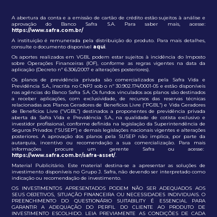
A abertura da conta e a emissão de cartão de crédito estão sujeitos à análise e
aprovação do Banco Safra S.A. Para saber mais, acesse:
https://www.safra.com.br/
A instituição é remunerada pela distribuição do produto. Para mais detalhes,
consulte o documento disponível
aqui
.
Os aportes realizados em VGBL podem estar sujeitos à incidência do Imposto
sobre Operações Financeiras (IOF), conforme as regras vigentes na data da
aplicação (Decreto nº 6.306/2007 e alterações posteriores).
Os planos de previdência privada são comercializados pela Safra Vida e
Previdência S.A., inscrita no CNPJ sob o nº 30.902.174/0001-05 e estão disponíveis
nas agências do Banco Safra S.A. Os fundos vinculados aos planos são destinados
a receber aplicações, com exclusividade, de recursos das reservas técnicas
relacionadas aos Planos Geradores de Benefícios Livre (“PGBL”) e Vida Geradores
de Benefícios Livre (“VGBL”) destinados a proponentes de previdência privada
aberta da Safra Vida e Previdência S.A., na qualidade de cotista exclusivo e
investidor profissional, conforme definida na legislação da Superintendência de
Seguros Privados (“SUSEP”) e demais legislações nacionais vigentes e alterações
posteriores. A aprovação dos planos pela SUSEP não implica, por parte da
autarquia, incentivo ou recomendação a sua comercialização. Para mais
informações procure um gerente Safra ou acesse:
https://www.safra.com.br/safra-asset/
.
Material Publicitário. Este material destina-se a apresentar as soluções de
investimento disponíveis no Grupo J. Safra, não devendo ser interpretado como
indicação ou recomendação de investimento.
OS INVESTIMENTOS APRESENTADOS PODEM NÃO SER ADEQUADOS AOS
SEUS OBJETIVOS, SITUAÇÃO FINANCEIRA OU NECESSIDADES INDIVIDUAIS. O
PREENCHIMENTO DO QUESTIONÁRIO SUITABILITY É ESSENCIAL PARA
GARANTIR A ADEQUAÇÃO DO PERFIL DO CLIENTE AO PRODUTO DE
INVESTIMENTO ESCOLHIDO. LEIA PREVIAMENTE AS CONDIÇÕES DE CADA