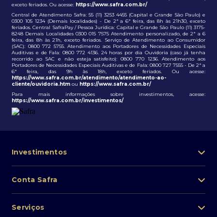
exceto feriados. Ou acesse:
https://www.safra.com.br/
Central de Atendimento Safra: 55 (11) 3253 4455 (Capital e Grande São Paulo) e
0300 105 1234 (Demais localidades) - De 2ª a 6ª feira, das 8h às 21h30, exceto
feriados. Central SafraPay / Pessoa Jurídica: Capital e Grande São Paulo (11) 3175-
8248 Demais Localidades 0300 015 7575 Atendimento personalizado, de 2ª a 6
feira, das 8h às 21h, exceto feriados. Serviço de Atendimento ao Consumidor
(SAC): 0800 772 5755. Atendimento aos Portadores de Necessidades Especiais
Auditivas e de Fala: 0800 772 4136. 24 horas por dia Ouvidoria (caso já tenha
recorrido ao SAC e não esteja satisfeito): 0800 770 1236. Atendimento aos
Portadores de Necessidades Especiais Auditivas e de Fala: 0800 727 7555 - De 2ª a
6ª feira, das 9h às 18h, exceto feriados. Ou acesse:
https://www.safra.com.br/atendimento/atendimento-ao-
cliente/ouvidoria.htm
ou
https://www.safra.com.br/
Para mais informações sobre investimentos, acesse:
https://www.safra.com.br/investimentos/
Investimentos
Portfólio de investimentos
Conta Safra
Safra Asset
Abra sua conta
Lista de fundos de investimento
Serviços
Pessoa Física