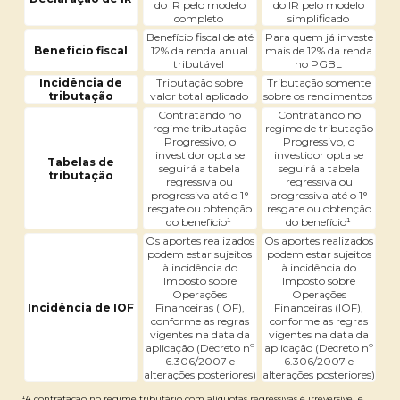
do IR pelo modelo
do IR pelo modelo
completo
simplificado
Benefício fiscal de até
Para quem já investe
Benefício fiscal
12% da renda anual
mais de 12% da renda
tributável
no PGBL
Incidência de
Tributação sobre
Tributação somente
tributação
valor total aplicado
sobre os rendimentos
Contratando no
Contratando no
regime tributação
regime de tributação
Progressivo, o
Progressivo, o
investidor opta se
investidor opta se
Tabelas de
seguirá a tabela
seguirá a tabela
tributação
regressiva ou
regressiva ou
progressiva até o 1°
progressiva até o 1°
resgate ou obtenção
resgate ou obtenção
do benefício¹
do benefício¹
Os aportes realizados
Os aportes realizados
podem estar sujeitos
podem estar sujeitos
à incidência do
à incidência do
Imposto sobre
Imposto sobre
Operações
Operações
Incidência de IOF
Financeiras (IOF),
Financeiras (IOF),
conforme as regras
conforme as regras
vigentes na data da
vigentes na data da
aplicação (Decreto nº
aplicação (Decreto nº
6.306/2007 e
6.306/2007 e
alterações posteriores)
alterações posteriores)
¹A contratação no regime tributário com alíquotas regressivas é irreversível e