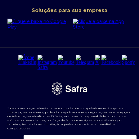
Conta corrente PJ
Portal da Privacidade
Soluções para sua empresa
Cartão Safra Empresas
PRSAC
Empréstimo e financiamentos PJ
Regras e Parâmetros de Atuação Banco Safra
Seguros para empresas
Relações com investidores
Derivativos
Remuneração Diferenciada FEE BASED
Agronegócios
Segurança da Informação
Tarifas e serviços Pessoa Física
Termos de Uso
Transparência de remuneração
Guia de Classificação de Natureza Cambial
Toda comunicação através da rede mundial de computadores está sujeita a
Termos e Condições para Portabilidade de Investimento
interrupções ou atrasos, podendo prejudicar ordens, negociações ou a recepção
de informações atualizadas. O Safra, exime-se de responsabilidade por danos
sofridos por seus clientes, por força de falha de serviços disponibilizados por
terceiros, incluindo, sem limitação aqueles conexos à rede mundial de
computadores.