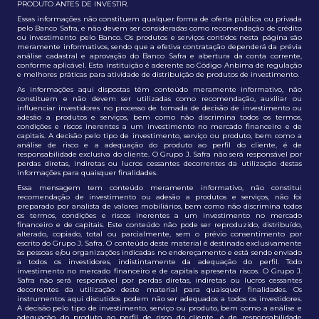
PRODUTO ANTES DE INVESTIR.
Essas informações não constituem qualquer forma de oferta pública ou privada
pelo Banco Safra, e não devem ser consideradas como recomendação de crédito
ou investimento pelo Banco. Os produtos e serviços contidos nesta página são
meramente informativos, sendo que a efetiva contratação dependerá da prévia
análise cadastral e aprovação do Banco Safra e abertura da conta corrente,
conforme aplicável. Esta instituição é aderente ao Código Anbima de regulação
e melhores práticas para atividade de distribuição de produtos de investimento.
As informações aqui dispostas têm conteúdo meramente informativo, não
constituem e não devem ser utilizadas como recomendação, auxiliar ou
influenciar investidores no processo de tomada de decisão de investimento ou
adesão a produtos e serviços, bem como não discrimina todos os termos,
condições e riscos inerentes a um investimento no mercado financeiro e de
capitais. A decisão pelo tipo de investimento, serviço ou produto, bem como a
análise de risco e a adequação do produto ao perfil do cliente, é de
responsabilidade exclusiva do cliente. O Grupo J. Safra não será responsável por
perdas diretas, indiretas ou lucros cessantes decorrentes da utilização destas
informações para quaisquer finalidades.
Essa mensagem tem conteúdo meramente informativo, não constitui
recomendação de investimento ou adesão a produtos e serviços, não foi
preparado por analista de valores mobiliários, bem como não discrimina todos
os termos, condições e riscos inerentes a um investimento no mercado
financeiro e de capitais. Este conteúdo não pode ser reproduzido, distribuído,
alterado, copiado, total ou parcialmente, sem o prévio consentimento por
escrito do Grupo J. Safra. O conteúdo deste material é destinado exclusivamente
às pessoas e/ou organizações indicadas no endereçamento e está sendo enviado
a todos os investidores, indistintamente da adequação do perfil. Todo
investimento no mercado financeiro e de capitais apresenta riscos. O Grupo J.
Safra não será responsável por perdas diretas, indiretas ou lucros cessantes
decorrentes da utilização deste material para quaisquer finalidades. Os
instrumentos aqui discutidos podem não ser adequados a todos os investidores.
A decisão pelo tipo de investimento, serviço ou produto, bem como a análise e
adequação do produto ao perfil de risco do cliente, é de responsabilidade