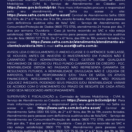
Mobiliários – CVM. b. Serviço de Atendimento ao Cidadão em;
https://www.gov.br/cvm/pt-br
. Para mais informações procure o responsável
pelo seu atendimento no Safra ou acesse o site:
https://www.safra.com.br/safra-asset/
. Central de Atendimento Safra: 0300
105 1234, de 2ª a 6ª feira, das 9 às 19h, exceto feriados. Atendimento para pessoas
com deficiência auditiva e/ou de fala/ SAC – Serviço de Atendimento ao
Consumidor/Proteção de Dados: 0800 772 5755, atendimento 24 horas por dia, 7
dias por semana. Ouvidoria - Caso já tenha recorrido ao SAC e não esteja
satisfeito(a): 0800 770 1236. Atendimento para pessoas com deficiência auditiva
e/ou de fala: 08000 727 75 55. De 2ª a 6ª feira, das 09h às 18h, exceto feriados. Ou
acesse:
https://www.safra.com.br/atendimento/atendimento-ao-
cliente/ouvidoria.htm
E-mail
safra.asset@safra.com.b
r.
AVISOS: LEIA O REGULAMENTO, O ANEXO-CLASSE E O APÊNDICE SUBCLASSE,
SE HOUVER, ANTES DE INVESTIR. O INVESTIMENTO EM FUNDOS NÃO É
GARANTIDO PELO ADMINISTRADOR, PELO GESTOR, POR QUALQUER
MECANISMO DE SEGURO OU PELO FUNDO GARANTIDOR DE CRÉDITO - FGC.
RENTABILIDADE OBTIDA NO PASSADO NÃO REPRESENTA GARANTIA DE
RESULTADOS FUTUROS. A RENTABILIDADE DIVULGADA NÃO É LÍQUIDA DE
IMPOSTOS, TAXA DE PERFORMANCE E/OU TAXA DE SAÍDA. OS ATIVOS
FINANCEIROS INTEGRANTES NESTA CARTEIRA PODEM NÃO POSSUIR
LIQUIDEZ IMEDIATA, PODENDO SEUS PRAZOS E/OU RENTABILIDADE VARIAR
DE ACORDO COM O VENCIMENTO OU PRAZO DE RESGATE DE CADA ATIVO,
CASO SEJA NEGOCIADO ANTECIPADAMENTE.
SUPERVISÃO E FISCALIZAÇÃO: a. Comissão de Valores Mobiliários – CVM. b.
Serviço de Atendimento ao Cidadão em
https://www.gov.br/cvm/pt-br
. Para
mais informações procure o responsável pelo seu atendimento no Safra ou
acesse o site:
https://www.safra.com.br/safra-asset/
. Central de
Atendimento Safra: 0300 105 1234, de 2ª a 6ª feira, das 9h às 19h, exceto feriados.
Atendimento para pessoas com deficiência auditiva e/ou de fala/SAC - Serviço de
Atendimento ao Consumidor/Proteção de dados: 0800 772 5755, atendimento
24h por dia, 7 dias por semanas. Ouvidoria - Caso já tenha recorrido ao SAC e
não esteja satisfeito(a): 0800 770 1236. Atendimento para pessoas com
deficiência auditiva e/ou de fala: 0800 727 75 55. De 2ª a 6ª feira, das 9h às 18h,