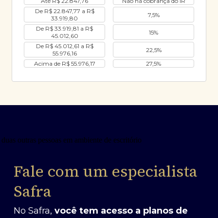
Até R$ 22.847,76
Não há cobrança do IR
De R$ 22.847,77 a R$
7,5%
33.919,80
De R$ 33.919,81 a R$
15%
45.012,60
De R$ 45.012,61 a R$
22,5%
55.976,16
Acima de R$ 55.976,17
27,5%
Fale com um especialista
Safra
No Safra,
você tem acesso a planos de