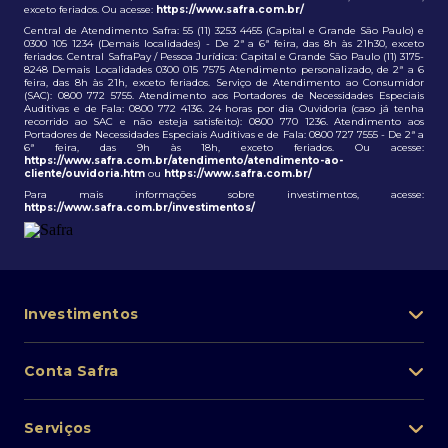
exceto feriados. Ou acesse:
https://www.safra.com.br/
Central de Atendimento Safra: 55 (11) 3253 4455 (Capital e Grande São Paulo) e
0300 105 1234 (Demais localidades) - De 2ª a 6ª feira, das 8h às 21h30, exceto
feriados. Central SafraPay / Pessoa Jurídica: Capital e Grande São Paulo (11) 3175-
8248 Demais Localidades 0300 015 7575 Atendimento personalizado, de 2ª a 6
feira, das 8h às 21h, exceto feriados. Serviço de Atendimento ao Consumidor
(SAC): 0800 772 5755. Atendimento aos Portadores de Necessidades Especiais
Auditivas e de Fala: 0800 772 4136. 24 horas por dia Ouvidoria (caso já tenha
recorrido ao SAC e não esteja satisfeito): 0800 770 1236. Atendimento aos
Portadores de Necessidades Especiais Auditivas e de Fala: 0800 727 7555 - De 2ª a
6ª feira, das 9h às 18h, exceto feriados. Ou acesse:
https://www.safra.com.br/atendimento/atendimento-ao-
cliente/ouvidoria.htm
ou
https://www.safra.com.br/
Para mais informações sobre investimentos, acesse:
https://www.safra.com.br/investimentos/
Investimentos
Portfólio de investimentos
Conta Safra
Safra Asset
Abra sua conta
Lista de fundos de investimento
Serviços
Pessoa Física