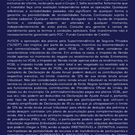
exclusiva do cliente, razão pela qual o Grupo J. Safra aconselha fortemente que
o investidor faça uma avaliação independente sobre as operações. Quaisquer
referências a rentabilidades passadas não significam de qualquer forma a
garantia ou previsibilidade de rentabilidades futuras. Contratação sujeita à
análise cadastral. Qualquer rentabilidade divulgada não é líquida de impostos.
Termos e condições podem ser alterados a qualquer momento,
independentemente de aviso prévio. Consulte seu gerente e canais de
atendimento para os termos e condições aplicáveis. Este investimento não é
necessariamente garantido pelo FGC - Fundo Garantidor de Crédito.
AVISOS: a aprovação dos planos pela Superintendência de Seguros Privados
(“SUSEP”) não implica, por parte da autarquia, incentivo ou recomendação a
sua comercialização. A opção pelo PGBL ou VGBL deve considerar as
características tributárias do cliente. Em ambos os casos, o Imposto de Renda
incide apenas no momento do resgate ou recebimento da renda. Entretanto,
enquanto no VGBL o Imposto de Renda incide apenas sobre os rendimentos, no
PGBL o imposto incide sobre o valor total a ser resgatado ou recebido sob a
forma de renda. No caso do PGBL, os participantes que utilizam o modelo
completo de Declaração de Ajuste Anual podem deduzir as contribuições do
respectivo exercício, no limite máximo de 12% de sua renda bruta anual
tributável. Não são considerados como renda anual tributável os rendimentos
isentos ou os sujeitos à tributação exclusiva de fonte. Regras também aplicáveis
aos funcionários públicos, contribuintes de Previdência Oficial da União, do
estado ou do município. Os prêmios/contribuições pagos aos planos VGBL, por
sua vez, não podem ser deduzidos na Declaração de Ajuste Anual e, portanto,
este tipo de plano seria mais adequado aos participantes que utilizam o
modelo simplificado de Declaração de IR ou aos que já ultrapassaram o limite
de 12% da renda bruta anual tributável para efeito de dedução dos prêmios e
ainda desejam contratar um plano de acumulação para complementação de
renda. Até a ocorrência do primeiro resgate ou obtenção do benefício do plano
de previdência (PBGL ou VGBL), o participante poderá optar pelo regime de
tributação regressiva (tributação exclusiva na fonte, com alíquotas decrescentes
que podem chegar a 10%), sendo a opção IRRETRATÁVEL e DEFINITIVA, mesmo
nas hipóteses de portabilidade de recursos e de transferência de participantes e
respectivas reservas. SUPERVISÃO E FISCALIZAÇÃO: a. Comissão de Valores