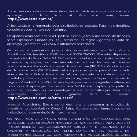
A abertura da conta e a emissão de cartão de crédito estão sujeitos à análise e
aprovação do Banco Safra S.A. Para saber mais, acesse:
https://www.safra.com.br/
A instituição é remunerada pela distribuição do produto. Para mais detalhes,
consulte o documento disponível
aqui
.
Os aportes realizados em VGBL podem estar sujeitos à incidência do Imposto
sobre Operações Financeiras (IOF), conforme as regras vigentes na data da
aplicação (Decreto nº 6.306/2007 e alterações posteriores).
Os planos de previdência privada são comercializados pela Safra Vida e
Previdência S.A., inscrita no CNPJ sob o nº 30.902.174/0001-05 e estão disponíveis
nas agências do Banco Safra S.A. Os fundos vinculados aos planos são destinados
a receber aplicações, com exclusividade, de recursos das reservas técnicas
relacionadas aos Planos Geradores de Benefícios Livre (“PGBL”) e Vida Geradores
de Benefícios Livre (“VGBL”) destinados a proponentes de previdência privada
aberta da Safra Vida e Previdência S.A., na qualidade de cotista exclusivo e
investidor profissional, conforme definida na legislação da Superintendência de
Seguros Privados (“SUSEP”) e demais legislações nacionais vigentes e alterações
posteriores. A aprovação dos planos pela SUSEP não implica, por parte da
autarquia, incentivo ou recomendação a sua comercialização. Para mais
informações procure um gerente Safra ou acesse:
https://www.safra.com.br/safra-asset/
.
Material Publicitário. Este material destina-se a apresentar as soluções de
investimento disponíveis no Grupo J. Safra, não devendo ser interpretado como
indicação ou recomendação de investimento.
OS INVESTIMENTOS APRESENTADOS PODEM NÃO SER ADEQUADOS AOS
SEUS OBJETIVOS, SITUAÇÃO FINANCEIRA OU NECESSIDADES INDIVIDUAIS. O
PREENCHIMENTO DO QUESTIONÁRIO SUITABILITY É ESSENCIAL PARA
GARANTIR A ADEQUAÇÃO DO PERFIL DO CLIENTE AO PRODUTO DE
INVESTIMENTO ESCOLHIDO. LEIA PREVIAMENTE AS CONDIÇÕES DE CADA