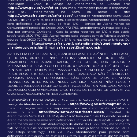
Mobiliários – CVM. b. Serviço de Atendimento ao Cidadão em;
https://www.gov.br/cvm/pt-br
. Para mais informações procure o responsável
pelo seu atendimento no Safra ou acesse o site:
https://www.safra.com.br/safra-asset/
. Central de Atendimento Safra: 0300
105 1234, de 2ª a 6ª feira, das 9 às 19h, exceto feriados. Atendimento para pessoas
com deficiência auditiva e/ou de fala/ SAC – Serviço de Atendimento ao
Consumidor/Proteção de Dados: 0800 772 5755, atendimento 24 horas por dia, 7
dias por semana. Ouvidoria - Caso já tenha recorrido ao SAC e não esteja
satisfeito(a): 0800 770 1236. Atendimento para pessoas com deficiência auditiva
e/ou de fala: 08000 727 75 55. De 2ª a 6ª feira, das 09h às 18h, exceto feriados. Ou
acesse:
https://www.safra.com.br/atendimento/atendimento-ao-
cliente/ouvidoria.htm
E-mail
safra.asset@safra.com.b
r.
AVISOS: LEIA O REGULAMENTO, O ANEXO-CLASSE E O APÊNDICE SUBCLASSE,
SE HOUVER, ANTES DE INVESTIR. O INVESTIMENTO EM FUNDOS NÃO É
GARANTIDO PELO ADMINISTRADOR, PELO GESTOR, POR QUALQUER
MECANISMO DE SEGURO OU PELO FUNDO GARANTIDOR DE CRÉDITO - FGC.
RENTABILIDADE OBTIDA NO PASSADO NÃO REPRESENTA GARANTIA DE
RESULTADOS FUTUROS. A RENTABILIDADE DIVULGADA NÃO É LÍQUIDA DE
IMPOSTOS, TAXA DE PERFORMANCE E/OU TAXA DE SAÍDA. OS ATIVOS
FINANCEIROS INTEGRANTES NESTA CARTEIRA PODEM NÃO POSSUIR
LIQUIDEZ IMEDIATA, PODENDO SEUS PRAZOS E/OU RENTABILIDADE VARIAR
DE ACORDO COM O VENCIMENTO OU PRAZO DE RESGATE DE CADA ATIVO,
CASO SEJA NEGOCIADO ANTECIPADAMENTE.
SUPERVISÃO E FISCALIZAÇÃO: a. Comissão de Valores Mobiliários – CVM. b.
Serviço de Atendimento ao Cidadão em
https://www.gov.br/cvm/pt-br
. Para
mais informações procure o responsável pelo seu atendimento no Safra ou
acesse o site:
https://www.safra.com.br/safra-asset/
. Central de
Atendimento Safra: 0300 105 1234, de 2ª a 6ª feira, das 9h às 19h, exceto feriados.
Atendimento para pessoas com deficiência auditiva e/ou de fala/SAC - Serviço de
Atendimento ao Consumidor/Proteção de dados: 0800 772 5755, atendimento
24h por dia, 7 dias por semanas. Ouvidoria - Caso já tenha recorrido ao SAC e
não esteja satisfeito(a): 0800 770 1236. Atendimento para pessoas com
deficiência auditiva e/ou de fala: 0800 727 75 55. De 2ª a 6ª feira, das 9h às 18h,