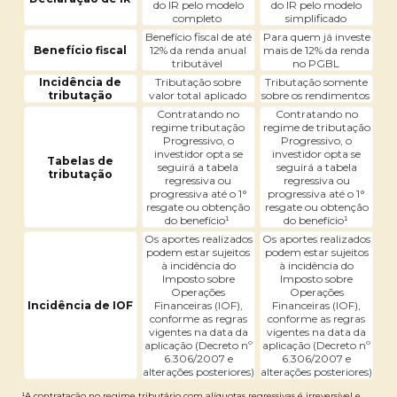
do IR pelo modelo
do IR pelo modelo
completo
simplificado
Benefício fiscal de até
Para quem já investe
Benefício fiscal
12% da renda anual
mais de 12% da renda
tributável
no PGBL
Incidência de
Tributação sobre
Tributação somente
tributação
valor total aplicado
sobre os rendimentos
Contratando no
Contratando no
regime tributação
regime de tributação
Progressivo, o
Progressivo, o
investidor opta se
investidor opta se
Tabelas de
seguirá a tabela
seguirá a tabela
tributação
regressiva ou
regressiva ou
progressiva até o 1°
progressiva até o 1°
resgate ou obtenção
resgate ou obtenção
do benefício¹
do benefício¹
Os aportes realizados
Os aportes realizados
podem estar sujeitos
podem estar sujeitos
à incidência do
à incidência do
Imposto sobre
Imposto sobre
Operações
Operações
Incidência de IOF
Financeiras (IOF),
Financeiras (IOF),
conforme as regras
conforme as regras
vigentes na data da
vigentes na data da
aplicação (Decreto nº
aplicação (Decreto nº
6.306/2007 e
6.306/2007 e
alterações posteriores)
alterações posteriores)
¹A contratação no regime tributário com alíquotas regressivas é irreversível e