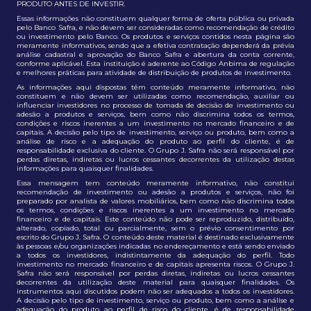
PRODUTO ANTES DE INVESTIR.
Essas informações não constituem qualquer forma de oferta pública ou privada
pelo Banco Safra, e não devem ser consideradas como recomendação de crédito
ou investimento pelo Banco. Os produtos e serviços contidos nesta página são
meramente informativos, sendo que a efetiva contratação dependerá da prévia
análise cadastral e aprovação do Banco Safra e abertura da conta corrente,
conforme aplicável. Esta instituição é aderente ao Código Anbima de regulação
e melhores práticas para atividade de distribuição de produtos de investimento.
As informações aqui dispostas têm conteúdo meramente informativo, não
constituem e não devem ser utilizadas como recomendação, auxiliar ou
influenciar investidores no processo de tomada de decisão de investimento ou
adesão a produtos e serviços, bem como não discrimina todos os termos,
condições e riscos inerentes a um investimento no mercado financeiro e de
capitais. A decisão pelo tipo de investimento, serviço ou produto, bem como a
análise de risco e a adequação do produto ao perfil do cliente, é de
responsabilidade exclusiva do cliente. O Grupo J. Safra não será responsável por
perdas diretas, indiretas ou lucros cessantes decorrentes da utilização destas
informações para quaisquer finalidades.
Essa mensagem tem conteúdo meramente informativo, não constitui
recomendação de investimento ou adesão a produtos e serviços, não foi
preparado por analista de valores mobiliários, bem como não discrimina todos
os termos, condições e riscos inerentes a um investimento no mercado
financeiro e de capitais. Este conteúdo não pode ser reproduzido, distribuído,
alterado, copiado, total ou parcialmente, sem o prévio consentimento por
escrito do Grupo J. Safra. O conteúdo deste material é destinado exclusivamente
às pessoas e/ou organizações indicadas no endereçamento e está sendo enviado
a todos os investidores, indistintamente da adequação do perfil. Todo
investimento no mercado financeiro e de capitais apresenta riscos. O Grupo J.
Safra não será responsável por perdas diretas, indiretas ou lucros cessantes
decorrentes da utilização deste material para quaisquer finalidades. Os
instrumentos aqui discutidos podem não ser adequados a todos os investidores.
A decisão pelo tipo de investimento, serviço ou produto, bem como a análise e
adequação do produto ao perfil de risco do cliente, é de responsabilidade