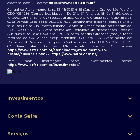
exceto feriados. Ou acesse:
https://www.safra.com.br/
Central de Atendimento Safra: 55 (11) 3253 4455 (Capital e Grande São Paulo) e
0300 105 1234 (Demais localidades) - De 2ª a 6ª feira, das 8h às 21h30, exceto
feriados. Central SafraPay / Pessoa Jurídica: Capital e Grande São Paulo (11) 3175-
8248 Demais Localidades 0300 015 7575 Atendimento personalizado, de 2ª a 6
feira, das 8h às 21h, exceto feriados. Serviço de Atendimento ao Consumidor
(SAC): 0800 772 5755. Atendimento aos Portadores de Necessidades Especiais
Auditivas e de Fala: 0800 772 4136. 24 horas por dia Ouvidoria (caso já tenha
recorrido ao SAC e não esteja satisfeito): 0800 770 1236. Atendimento aos
Portadores de Necessidades Especiais Auditivas e de Fala: 0800 727 7555 - De 2ª a
6ª feira, das 9h às 18h, exceto feriados. Ou acesse:
https://www.safra.com.br/atendimento/atendimento-ao-
cliente/ouvidoria.htm
ou
https://www.safra.com.br/
Para mais informações sobre investimentos, acesse:
https://www.safra.com.br/investimentos/
Investimentos
Portfólio de investimentos
Conta Safra
Safra Asset
Abra sua conta
Lista de fundos de investimento
Serviços
Pessoa Física