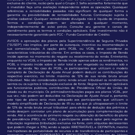
exclusiva do cliente, razão pela qual o Grupo J. Safra aconselha fortemente que
o investidor faça uma avaliação independente sobre as operações. Quaisquer
referências a rentabilidades passadas não significam de qualquer forma a
garantia ou previsibilidade de rentabilidades futuras. Contratação sujeita à
análise cadastral. Qualquer rentabilidade divulgada não é líquida de impostos.
Termos e condições podem ser alterados a qualquer momento,
independentemente de aviso prévio. Consulte seu gerente e canais de
atendimento para os termos e condições aplicáveis. Este investimento não é
necessariamente garantido pelo FGC - Fundo Garantidor de Crédito.
AVISOS: a aprovação dos planos pela Superintendência de Seguros Privados
(“SUSEP”) não implica, por parte da autarquia, incentivo ou recomendação a
sua comercialização. A opção pelo PGBL ou VGBL deve considerar as
características tributárias do cliente. Em ambos os casos, o Imposto de Renda
incide apenas no momento do resgate ou recebimento da renda. Entretanto,
enquanto no VGBL o Imposto de Renda incide apenas sobre os rendimentos, no
PGBL o imposto incide sobre o valor total a ser resgatado ou recebido sob a
forma de renda. No caso do PGBL, os participantes que utilizam o modelo
completo de Declaração de Ajuste Anual podem deduzir as contribuições do
respectivo exercício, no limite máximo de 12% de sua renda bruta anual
tributável. Não são considerados como renda anual tributável os rendimentos
isentos ou os sujeitos à tributação exclusiva de fonte. Regras também aplicáveis
aos funcionários públicos, contribuintes de Previdência Oficial da União, do
estado ou do município. Os prêmios/contribuições pagos aos planos VGBL, por
sua vez, não podem ser deduzidos na Declaração de Ajuste Anual e, portanto,
este tipo de plano seria mais adequado aos participantes que utilizam o
modelo simplificado de Declaração de IR ou aos que já ultrapassaram o limite
de 12% da renda bruta anual tributável para efeito de dedução dos prêmios e
ainda desejam contratar um plano de acumulação para complementação de
renda. Até a ocorrência do primeiro resgate ou obtenção do benefício do plano
de previdência (PBGL ou VGBL), o participante poderá optar pelo regime de
tributação regressiva (tributação exclusiva na fonte, com alíquotas decrescentes
que podem chegar a 10%), sendo a opção IRRETRATÁVEL e DEFINITIVA, mesmo
nas hipóteses de portabilidade de recursos e de transferência de participantes e
respectivas reservas. SUPERVISÃO E FISCALIZAÇÃO: a. Comissão de Valores