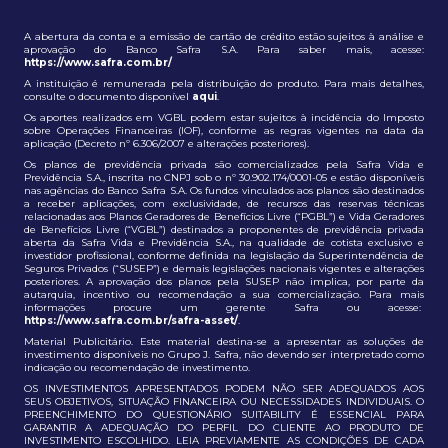
A abertura da conta e a emissão de cartão de crédito estão sujeitos à análise e
aprovação do Banco Safra S.A. Para saber mais, acesse:
https://www.safra.com.br/
A instituição é remunerada pela distribuição do produto. Para mais detalhes,
consulte o documento disponível
aqui
.
Os aportes realizados em VGBL podem estar sujeitos à incidência do Imposto
sobre Operações Financeiras (IOF), conforme as regras vigentes na data da
aplicação (Decreto nº 6.306/2007 e alterações posteriores).
Os planos de previdência privada são comercializados pela Safra Vida e
Previdência S.A., inscrita no CNPJ sob o nº 30.902.174/0001-05 e estão disponíveis
nas agências do Banco Safra S.A. Os fundos vinculados aos planos são destinados
a receber aplicações, com exclusividade, de recursos das reservas técnicas
relacionadas aos Planos Geradores de Benefícios Livre (“PGBL”) e Vida Geradores
de Benefícios Livre (“VGBL”) destinados a proponentes de previdência privada
aberta da Safra Vida e Previdência S.A., na qualidade de cotista exclusivo e
investidor profissional, conforme definida na legislação da Superintendência de
Seguros Privados (“SUSEP”) e demais legislações nacionais vigentes e alterações
posteriores. A aprovação dos planos pela SUSEP não implica, por parte da
autarquia, incentivo ou recomendação a sua comercialização. Para mais
informações procure um gerente Safra ou acesse:
https://www.safra.com.br/safra-asset/
.
Material Publicitário. Este material destina-se a apresentar as soluções de
investimento disponíveis no Grupo J. Safra, não devendo ser interpretado como
indicação ou recomendação de investimento.
OS INVESTIMENTOS APRESENTADOS PODEM NÃO SER ADEQUADOS AOS
SEUS OBJETIVOS, SITUAÇÃO FINANCEIRA OU NECESSIDADES INDIVIDUAIS. O
PREENCHIMENTO DO QUESTIONÁRIO SUITABILITY É ESSENCIAL PARA
GARANTIR A ADEQUAÇÃO DO PERFIL DO CLIENTE AO PRODUTO DE
INVESTIMENTO ESCOLHIDO. LEIA PREVIAMENTE AS CONDIÇÕES DE CADA