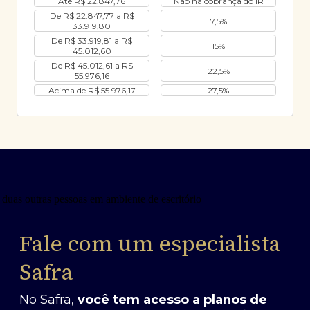
Até R$ 22.847,76
Não há cobrança do IR
De R$ 22.847,77 a R$
7,5%
33.919,80
De R$ 33.919,81 a R$
15%
45.012,60
De R$ 45.012,61 a R$
22,5%
55.976,16
Acima de R$ 55.976,17
27,5%
Fale com um especialista
Safra
No Safra,
você tem acesso a planos de