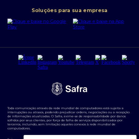
Conta corrente PJ
Portal da Privacidade
Soluções para sua empresa
Cartão Safra Empresas
PRSAC
Empréstimo e financiamentos PJ
Regras e Parâmetros de Atuação Banco Safra
Seguros para empresas
Relações com investidores
Derivativos
Remuneração Diferenciada FEE BASED
Agronegócios
Segurança da Informação
Tarifas e serviços Pessoa Física
Termos de Uso
Transparência de remuneração
Guia de Classificação de Natureza Cambial
Toda comunicação através da rede mundial de computadores está sujeita a
Termos e Condições para Portabilidade de Investimento
interrupções ou atrasos, podendo prejudicar ordens, negociações ou a recepção
de informações atualizadas. O Safra, exime-se de responsabilidade por danos
sofridos por seus clientes, por força de falha de serviços disponibilizados por
terceiros, incluindo, sem limitação aqueles conexos à rede mundial de
computadores.