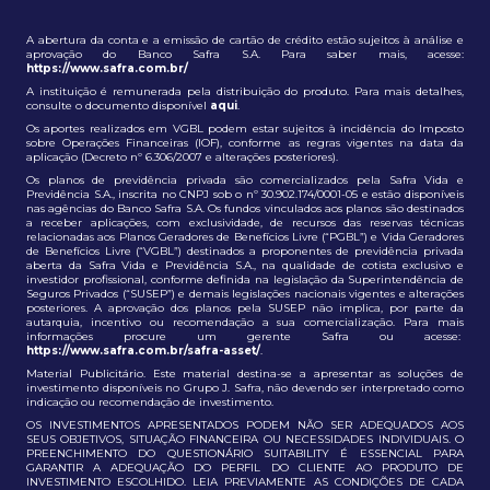
A abertura da conta e a emissão de cartão de crédito estão sujeitos à análise e
aprovação do Banco Safra S.A. Para saber mais, acesse:
https://www.safra.com.br/
A instituição é remunerada pela distribuição do produto. Para mais detalhes,
consulte o documento disponível
aqui
.
Os aportes realizados em VGBL podem estar sujeitos à incidência do Imposto
sobre Operações Financeiras (IOF), conforme as regras vigentes na data da
aplicação (Decreto nº 6.306/2007 e alterações posteriores).
Os planos de previdência privada são comercializados pela Safra Vida e
Previdência S.A., inscrita no CNPJ sob o nº 30.902.174/0001-05 e estão disponíveis
nas agências do Banco Safra S.A. Os fundos vinculados aos planos são destinados
a receber aplicações, com exclusividade, de recursos das reservas técnicas
relacionadas aos Planos Geradores de Benefícios Livre (“PGBL”) e Vida Geradores
de Benefícios Livre (“VGBL”) destinados a proponentes de previdência privada
aberta da Safra Vida e Previdência S.A., na qualidade de cotista exclusivo e
investidor profissional, conforme definida na legislação da Superintendência de
Seguros Privados (“SUSEP”) e demais legislações nacionais vigentes e alterações
posteriores. A aprovação dos planos pela SUSEP não implica, por parte da
autarquia, incentivo ou recomendação a sua comercialização. Para mais
informações procure um gerente Safra ou acesse:
https://www.safra.com.br/safra-asset/
.
Material Publicitário. Este material destina-se a apresentar as soluções de
investimento disponíveis no Grupo J. Safra, não devendo ser interpretado como
indicação ou recomendação de investimento.
OS INVESTIMENTOS APRESENTADOS PODEM NÃO SER ADEQUADOS AOS
SEUS OBJETIVOS, SITUAÇÃO FINANCEIRA OU NECESSIDADES INDIVIDUAIS. O
PREENCHIMENTO DO QUESTIONÁRIO SUITABILITY É ESSENCIAL PARA
GARANTIR A ADEQUAÇÃO DO PERFIL DO CLIENTE AO PRODUTO DE
INVESTIMENTO ESCOLHIDO. LEIA PREVIAMENTE AS CONDIÇÕES DE CADA