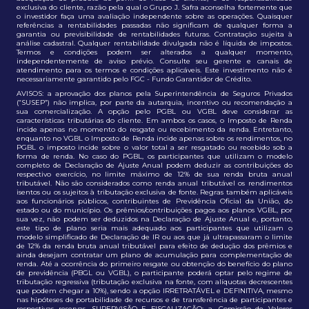
exclusiva do cliente, razão pela qual o Grupo J. Safra aconselha fortemente que
o investidor faça uma avaliação independente sobre as operações. Quaisquer
referências a rentabilidades passadas não significam de qualquer forma a
garantia ou previsibilidade de rentabilidades futuras. Contratação sujeita à
análise cadastral. Qualquer rentabilidade divulgada não é líquida de impostos.
Termos e condições podem ser alterados a qualquer momento,
independentemente de aviso prévio. Consulte seu gerente e canais de
atendimento para os termos e condições aplicáveis. Este investimento não é
necessariamente garantido pelo FGC - Fundo Garantidor de Crédito.
AVISOS: a aprovação dos planos pela Superintendência de Seguros Privados
(“SUSEP”) não implica, por parte da autarquia, incentivo ou recomendação a
sua comercialização. A opção pelo PGBL ou VGBL deve considerar as
características tributárias do cliente. Em ambos os casos, o Imposto de Renda
incide apenas no momento do resgate ou recebimento da renda. Entretanto,
enquanto no VGBL o Imposto de Renda incide apenas sobre os rendimentos, no
PGBL o imposto incide sobre o valor total a ser resgatado ou recebido sob a
forma de renda. No caso do PGBL, os participantes que utilizam o modelo
completo de Declaração de Ajuste Anual podem deduzir as contribuições do
respectivo exercício, no limite máximo de 12% de sua renda bruta anual
tributável. Não são considerados como renda anual tributável os rendimentos
isentos ou os sujeitos à tributação exclusiva de fonte. Regras também aplicáveis
aos funcionários públicos, contribuintes de Previdência Oficial da União, do
estado ou do município. Os prêmios/contribuições pagos aos planos VGBL, por
sua vez, não podem ser deduzidos na Declaração de Ajuste Anual e, portanto,
este tipo de plano seria mais adequado aos participantes que utilizam o
modelo simplificado de Declaração de IR ou aos que já ultrapassaram o limite
de 12% da renda bruta anual tributável para efeito de dedução dos prêmios e
ainda desejam contratar um plano de acumulação para complementação de
renda. Até a ocorrência do primeiro resgate ou obtenção do benefício do plano
de previdência (PBGL ou VGBL), o participante poderá optar pelo regime de
tributação regressiva (tributação exclusiva na fonte, com alíquotas decrescentes
que podem chegar a 10%), sendo a opção IRRETRATÁVEL e DEFINITIVA, mesmo
nas hipóteses de portabilidade de recursos e de transferência de participantes e
respectivas reservas. SUPERVISÃO E FISCALIZAÇÃO: a. Comissão de Valores