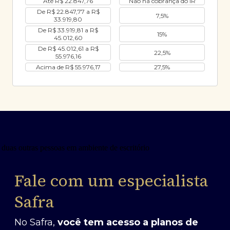
Até R$ 22.847,76
Não há cobrança do IR
De R$ 22.847,77 a R$
7,5%
33.919,80
De R$ 33.919,81 a R$
15%
45.012,60
De R$ 45.012,61 a R$
22,5%
55.976,16
Acima de R$ 55.976,17
27,5%
Fale com um especialista
Safra
No Safra,
você tem acesso a planos de