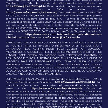
Mobiliários – CVM. b. Serviço de Atendimento ao Cidadão em;
https://www.gov.br/cvm/pt-br
. Para mais informações procure o responsável
pelo seu atendimento no Safra ou acesse o site:
https://www.safra.com.br/safra-asset/
. Central de Atendimento Safra: 0300
105 1234, de 2ª a 6ª feira, das 9 às 19h, exceto feriados. Atendimento para pessoas
com deficiência auditiva e/ou de fala/ SAC – Serviço de Atendimento ao
Consumidor/Proteção de Dados: 0800 772 5755, atendimento 24 horas por dia, 7
dias por semana. Ouvidoria - Caso já tenha recorrido ao SAC e não esteja
satisfeito(a): 0800 770 1236. Atendimento para pessoas com deficiência auditiva
e/ou de fala: 08000 727 75 55. De 2ª a 6ª feira, das 09h às 18h, exceto feriados. Ou
acesse:
https://www.safra.com.br/atendimento/atendimento-ao-
cliente/ouvidoria.htm
E-mail
safra.asset@safra.com.b
r.
AVISOS: LEIA O REGULAMENTO, O ANEXO-CLASSE E O APÊNDICE SUBCLASSE,
SE HOUVER, ANTES DE INVESTIR. O INVESTIMENTO EM FUNDOS NÃO É
GARANTIDO PELO ADMINISTRADOR, PELO GESTOR, POR QUALQUER
MECANISMO DE SEGURO OU PELO FUNDO GARANTIDOR DE CRÉDITO - FGC.
RENTABILIDADE OBTIDA NO PASSADO NÃO REPRESENTA GARANTIA DE
RESULTADOS FUTUROS. A RENTABILIDADE DIVULGADA NÃO É LÍQUIDA DE
IMPOSTOS, TAXA DE PERFORMANCE E/OU TAXA DE SAÍDA. OS ATIVOS
FINANCEIROS INTEGRANTES NESTA CARTEIRA PODEM NÃO POSSUIR
LIQUIDEZ IMEDIATA, PODENDO SEUS PRAZOS E/OU RENTABILIDADE VARIAR
DE ACORDO COM O VENCIMENTO OU PRAZO DE RESGATE DE CADA ATIVO,
CASO SEJA NEGOCIADO ANTECIPADAMENTE.
SUPERVISÃO E FISCALIZAÇÃO: a. Comissão de Valores Mobiliários – CVM. b.
Serviço de Atendimento ao Cidadão em
https://www.gov.br/cvm/pt-br
. Para
mais informações procure o responsável pelo seu atendimento no Safra ou
acesse o site:
https://www.safra.com.br/safra-asset/
. Central de
Atendimento Safra: 0300 105 1234, de 2ª a 6ª feira, das 9h às 19h, exceto feriados.
Atendimento para pessoas com deficiência auditiva e/ou de fala/SAC - Serviço de
Atendimento ao Consumidor/Proteção de dados: 0800 772 5755, atendimento
24h por dia, 7 dias por semanas. Ouvidoria - Caso já tenha recorrido ao SAC e
não esteja satisfeito(a): 0800 770 1236. Atendimento para pessoas com
deficiência auditiva e/ou de fala: 0800 727 75 55. De 2ª a 6ª feira, das 9h às 18h,