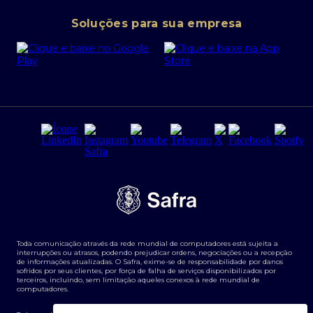
Conta corrente PJ
Portal da Privacidade
Soluções para sua empresa
Cartão Safra Empresas
PRSAC
Empréstimo e financiamentos PJ
Regras e Parâmetros de Atuação Banco Safra
Seguros para empresas
Relações com investidores
Derivativos
Remuneração Diferenciada FEE BASED
Agronegócios
Segurança da Informação
Tarifas e serviços Pessoa Física
Termos de Uso
Transparência de remuneração
Guia de Classificação de Natureza Cambial
Toda comunicação através da rede mundial de computadores está sujeita a
Termos e Condições para Portabilidade de Investimento
interrupções ou atrasos, podendo prejudicar ordens, negociações ou a recepção
de informações atualizadas. O Safra, exime-se de responsabilidade por danos
sofridos por seus clientes, por força de falha de serviços disponibilizados por
terceiros, incluindo, sem limitação aqueles conexos à rede mundial de
computadores.