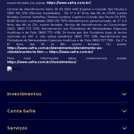
exceto feriados. Ou acesse:
https://www.safra.com.br/
Central de Atendimento Safra: 55 (11) 3253 4455 (Capital e Grande São Paulo) e
0300 105 1234 (Demais localidades) - De 2ª a 6ª feira, das 8h às 21h30, exceto
feriados. Central SafraPay / Pessoa Jurídica: Capital e Grande São Paulo (11) 3175-
8248 Demais Localidades 0300 015 7575 Atendimento personalizado, de 2ª a 6
feira, das 8h às 21h, exceto feriados. Serviço de Atendimento ao Consumidor
(SAC): 0800 772 5755. Atendimento aos Portadores de Necessidades Especiais
Auditivas e de Fala: 0800 772 4136. 24 horas por dia Ouvidoria (caso já tenha
recorrido ao SAC e não esteja satisfeito): 0800 770 1236. Atendimento aos
Portadores de Necessidades Especiais Auditivas e de Fala: 0800 727 7555 - De 2ª a
6ª feira, das 9h às 18h, exceto feriados. Ou acesse:
https://www.safra.com.br/atendimento/atendimento-ao-
cliente/ouvidoria.htm
ou
https://www.safra.com.br/
Para mais informações sobre investimentos, acesse:
https://www.safra.com.br/investimentos/
Investimentos
Portfólio de investimentos
Conta Safra
Safra Asset
Abra sua conta
Lista de fundos de investimento
Serviços
Pessoa Física