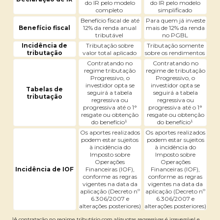
do IR pelo modelo
do IR pelo modelo
completo
simplificado
Benefício fiscal de até
Para quem já investe
Benefício fiscal
12% da renda anual
mais de 12% da renda
tributável
no PGBL
Incidência de
Tributação sobre
Tributação somente
tributação
valor total aplicado
sobre os rendimentos
Contratando no
Contratando no
regime tributação
regime de tributação
Progressivo, o
Progressivo, o
investidor opta se
investidor opta se
Tabelas de
seguirá a tabela
seguirá a tabela
tributação
regressiva ou
regressiva ou
progressiva até o 1°
progressiva até o 1°
resgate ou obtenção
resgate ou obtenção
do benefício¹
do benefício¹
Os aportes realizados
Os aportes realizados
podem estar sujeitos
podem estar sujeitos
à incidência do
à incidência do
Imposto sobre
Imposto sobre
Operações
Operações
Incidência de IOF
Financeiras (IOF),
Financeiras (IOF),
conforme as regras
conforme as regras
vigentes na data da
vigentes na data da
aplicação (Decreto nº
aplicação (Decreto nº
6.306/2007 e
6.306/2007 e
alterações posteriores)
alterações posteriores)
¹A contratação no regime tributário com alíquotas regressivas é irreversível e