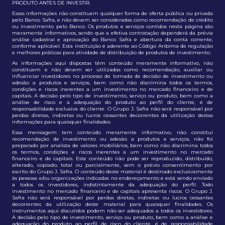
PRODUTO ANTES DE INVESTIR.
Essas informações não constituem qualquer forma de oferta pública ou privada
pelo Banco Safra, e não devem ser consideradas como recomendação de crédito
ou investimento pelo Banco. Os produtos e serviços contidos nesta página são
meramente informativos, sendo que a efetiva contratação dependerá da prévia
análise cadastral e aprovação do Banco Safra e abertura da conta corrente,
conforme aplicável. Esta instituição é aderente ao Código Anbima de regulação
e melhores práticas para atividade de distribuição de produtos de investimento.
As informações aqui dispostas têm conteúdo meramente informativo, não
constituem e não devem ser utilizadas como recomendação, auxiliar ou
influenciar investidores no processo de tomada de decisão de investimento ou
adesão a produtos e serviços, bem como não discrimina todos os termos,
condições e riscos inerentes a um investimento no mercado financeiro e de
capitais. A decisão pelo tipo de investimento, serviço ou produto, bem como a
análise de risco e a adequação do produto ao perfil do cliente, é de
responsabilidade exclusiva do cliente. O Grupo J. Safra não será responsável por
perdas diretas, indiretas ou lucros cessantes decorrentes da utilização destas
informações para quaisquer finalidades.
Essa mensagem tem conteúdo meramente informativo, não constitui
recomendação de investimento ou adesão a produtos e serviços, não foi
preparado por analista de valores mobiliários, bem como não discrimina todos
os termos, condições e riscos inerentes a um investimento no mercado
financeiro e de capitais. Este conteúdo não pode ser reproduzido, distribuído,
alterado, copiado, total ou parcialmente, sem o prévio consentimento por
escrito do Grupo J. Safra. O conteúdo deste material é destinado exclusivamente
às pessoas e/ou organizações indicadas no endereçamento e está sendo enviado
a todos os investidores, indistintamente da adequação do perfil. Todo
investimento no mercado financeiro e de capitais apresenta riscos. O Grupo J.
Safra não será responsável por perdas diretas, indiretas ou lucros cessantes
decorrentes da utilização deste material para quaisquer finalidades. Os
instrumentos aqui discutidos podem não ser adequados a todos os investidores.
A decisão pelo tipo de investimento, serviço ou produto, bem como a análise e
adequação do produto ao perfil de risco do cliente, é de responsabilidade