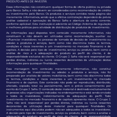
PRODUTO ANTES DE INVESTIR.
Essas informações não constituem qualquer forma de oferta pública ou privada
pelo Banco Safra, e não devem ser consideradas como recomendação de crédito
ou investimento pelo Banco. Os produtos e serviços contidos nesta página são
meramente informativos, sendo que a efetiva contratação dependerá da prévia
análise cadastral e aprovação do Banco Safra e abertura da conta corrente,
conforme aplicável. Esta instituição é aderente ao Código Anbima de regulação
e melhores práticas para atividade de distribuição de produtos de investimento.
As informações aqui dispostas têm conteúdo meramente informativo, não
constituem e não devem ser utilizadas como recomendação, auxiliar ou
influenciar investidores no processo de tomada de decisão de investimento ou
adesão a produtos e serviços, bem como não discrimina todos os termos,
condições e riscos inerentes a um investimento no mercado financeiro e de
capitais. A decisão pelo tipo de investimento, serviço ou produto, bem como a
análise de risco e a adequação do produto ao perfil do cliente, é de
responsabilidade exclusiva do cliente. O Grupo J. Safra não será responsável por
perdas diretas, indiretas ou lucros cessantes decorrentes da utilização destas
informações para quaisquer finalidades.
Essa mensagem tem conteúdo meramente informativo, não constitui
recomendação de investimento ou adesão a produtos e serviços, não foi
preparado por analista de valores mobiliários, bem como não discrimina todos
os termos, condições e riscos inerentes a um investimento no mercado
financeiro e de capitais. Este conteúdo não pode ser reproduzido, distribuído,
alterado, copiado, total ou parcialmente, sem o prévio consentimento por
escrito do Grupo J. Safra. O conteúdo deste material é destinado exclusivamente
às pessoas e/ou organizações indicadas no endereçamento e está sendo enviado
a todos os investidores, indistintamente da adequação do perfil. Todo
investimento no mercado financeiro e de capitais apresenta riscos. O Grupo J.
Safra não será responsável por perdas diretas, indiretas ou lucros cessantes
decorrentes da utilização deste material para quaisquer finalidades. Os
instrumentos aqui discutidos podem não ser adequados a todos os investidores.
A decisão pelo tipo de investimento, serviço ou produto, bem como a análise e
adequação do produto ao perfil de risco do cliente, é de responsabilidade