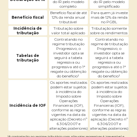
do IR pelo modelo
do IR pelo modelo
completo
simplificado
Benefício fiscal de até
Para quem já investe
Benefício fiscal
12% da renda anual
mais de 12% da renda
tributável
no PGBL
Incidência de
Tributação sobre
Tributação somente
tributação
valor total aplicado
sobre os rendimentos
Contratando no
Contratando no
regime tributação
regime de tributação
Progressivo, o
Progressivo, o
investidor opta se
investidor opta se
Tabelas de
seguirá a tabela
seguirá a tabela
tributação
regressiva ou
regressiva ou
progressiva até o 1°
progressiva até o 1°
resgate ou obtenção
resgate ou obtenção
do benefício¹
do benefício¹
Os aportes realizados
Os aportes realizados
podem estar sujeitos
podem estar sujeitos
à incidência do
à incidência do
Imposto sobre
Imposto sobre
Operações
Operações
Incidência de IOF
Financeiras (IOF),
Financeiras (IOF),
conforme as regras
conforme as regras
vigentes na data da
vigentes na data da
aplicação (Decreto nº
aplicação (Decreto nº
6.306/2007 e
6.306/2007 e
alterações posteriores)
alterações posteriores)
¹A contratação no regime tributário com alíquotas regressivas é irreversível e