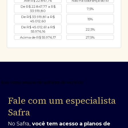
Até R$ 22.847,76
Não há cobrança do IR
De R$ 22.847,77 a R$
7,5%
33.919,80
De R$ 33.919,81 a R$
15%
45.012,60
De R$ 45.012,61 a R$
22,5%
55.976,16
Acima de R$ 55.976,17
27,5%
Fale com um especialista
Safra
No Safra,
você tem acesso a planos de