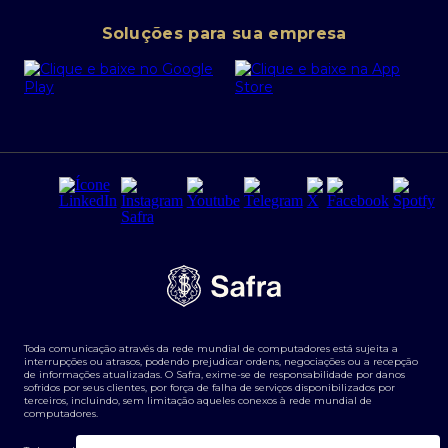
Conta corrente PJ
Portal da Privacidade
Soluções para sua empresa
Cartão Safra Empresas
PRSAC
Empréstimo e financiamentos PJ
Regras e Parâmetros de Atuação Banco Safra
Seguros para empresas
Relações com investidores
Derivativos
Remuneração Diferenciada FEE BASED
Agronegócios
Segurança da Informação
Tarifas e serviços Pessoa Física
Termos de Uso
Transparência de remuneração
Guia de Classificação de Natureza Cambial
Toda comunicação através da rede mundial de computadores está sujeita a
Termos e Condições para Portabilidade de Investimento
interrupções ou atrasos, podendo prejudicar ordens, negociações ou a recepção
de informações atualizadas. O Safra, exime-se de responsabilidade por danos
sofridos por seus clientes, por força de falha de serviços disponibilizados por
terceiros, incluindo, sem limitação aqueles conexos à rede mundial de
computadores.