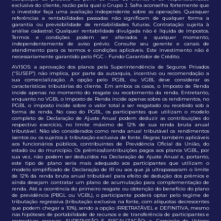
exclusiva do cliente, razão pela qual o Grupo J. Safra aconselha fortemente que
o investidor faça uma avaliação independente sobre as operações. Quaisquer
referências a rentabilidades passadas não significam de qualquer forma a
garantia ou previsibilidade de rentabilidades futuras. Contratação sujeita à
análise cadastral. Qualquer rentabilidade divulgada não é líquida de impostos.
Termos e condições podem ser alterados a qualquer momento,
independentemente de aviso prévio. Consulte seu gerente e canais de
atendimento para os termos e condições aplicáveis. Este investimento não é
necessariamente garantido pelo FGC - Fundo Garantidor de Crédito.
AVISOS: a aprovação dos planos pela Superintendência de Seguros Privados
(“SUSEP”) não implica, por parte da autarquia, incentivo ou recomendação a
sua comercialização. A opção pelo PGBL ou VGBL deve considerar as
características tributárias do cliente. Em ambos os casos, o Imposto de Renda
incide apenas no momento do resgate ou recebimento da renda. Entretanto,
enquanto no VGBL o Imposto de Renda incide apenas sobre os rendimentos, no
PGBL o imposto incide sobre o valor total a ser resgatado ou recebido sob a
forma de renda. No caso do PGBL, os participantes que utilizam o modelo
completo de Declaração de Ajuste Anual podem deduzir as contribuições do
respectivo exercício, no limite máximo de 12% de sua renda bruta anual
tributável. Não são considerados como renda anual tributável os rendimentos
isentos ou os sujeitos à tributação exclusiva de fonte. Regras também aplicáveis
aos funcionários públicos, contribuintes de Previdência Oficial da União, do
estado ou do município. Os prêmios/contribuições pagos aos planos VGBL, por
sua vez, não podem ser deduzidos na Declaração de Ajuste Anual e, portanto,
este tipo de plano seria mais adequado aos participantes que utilizam o
modelo simplificado de Declaração de IR ou aos que já ultrapassaram o limite
de 12% da renda bruta anual tributável para efeito de dedução dos prêmios e
ainda desejam contratar um plano de acumulação para complementação de
renda. Até a ocorrência do primeiro resgate ou obtenção do benefício do plano
de previdência (PBGL ou VGBL), o participante poderá optar pelo regime de
tributação regressiva (tributação exclusiva na fonte, com alíquotas decrescentes
que podem chegar a 10%), sendo a opção IRRETRATÁVEL e DEFINITIVA, mesmo
nas hipóteses de portabilidade de recursos e de transferência de participantes e
respectivas reservas. SUPERVISÃO E FISCALIZAÇÃO: a. Comissão de Valores