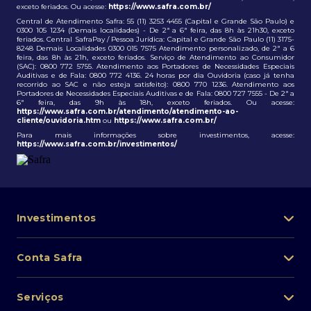
exceto feriados. Ou acesse:
https://www.safra.com.br/
Central de Atendimento Safra: 55 (11) 3253 4455 (Capital e Grande São Paulo) e
0300 105 1234 (Demais localidades) - De 2ª a 6ª feira, das 8h às 21h30, exceto
feriados. Central SafraPay / Pessoa Jurídica: Capital e Grande São Paulo (11) 3175-
8248 Demais Localidades 0300 015 7575 Atendimento personalizado, de 2ª a 6
feira, das 8h às 21h, exceto feriados. Serviço de Atendimento ao Consumidor
(SAC): 0800 772 5755. Atendimento aos Portadores de Necessidades Especiais
Auditivas e de Fala: 0800 772 4136. 24 horas por dia Ouvidoria (caso já tenha
recorrido ao SAC e não esteja satisfeito): 0800 770 1236. Atendimento aos
Portadores de Necessidades Especiais Auditivas e de Fala: 0800 727 7555 - De 2ª a
6ª feira, das 9h às 18h, exceto feriados. Ou acesse:
https://www.safra.com.br/atendimento/atendimento-ao-
cliente/ouvidoria.htm
ou
https://www.safra.com.br/
Para mais informações sobre investimentos, acesse:
https://www.safra.com.br/investimentos/
Investimentos
Portfólio de investimentos
Conta Safra
Safra Asset
Abra sua conta
Lista de fundos de investimento
Serviços
Pessoa Física