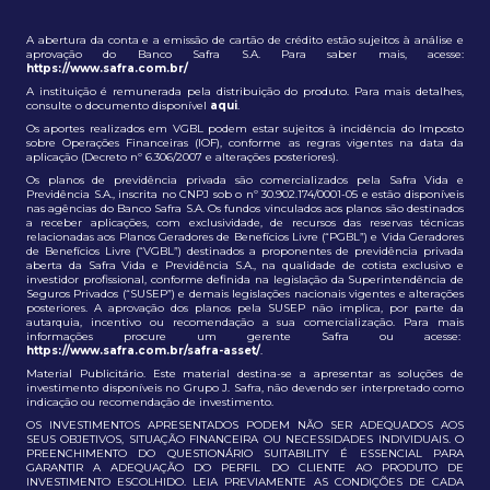
A abertura da conta e a emissão de cartão de crédito estão sujeitos à análise e
aprovação do Banco Safra S.A. Para saber mais, acesse:
https://www.safra.com.br/
A instituição é remunerada pela distribuição do produto. Para mais detalhes,
consulte o documento disponível
aqui
.
Os aportes realizados em VGBL podem estar sujeitos à incidência do Imposto
sobre Operações Financeiras (IOF), conforme as regras vigentes na data da
aplicação (Decreto nº 6.306/2007 e alterações posteriores).
Os planos de previdência privada são comercializados pela Safra Vida e
Previdência S.A., inscrita no CNPJ sob o nº 30.902.174/0001-05 e estão disponíveis
nas agências do Banco Safra S.A. Os fundos vinculados aos planos são destinados
a receber aplicações, com exclusividade, de recursos das reservas técnicas
relacionadas aos Planos Geradores de Benefícios Livre (“PGBL”) e Vida Geradores
de Benefícios Livre (“VGBL”) destinados a proponentes de previdência privada
aberta da Safra Vida e Previdência S.A., na qualidade de cotista exclusivo e
investidor profissional, conforme definida na legislação da Superintendência de
Seguros Privados (“SUSEP”) e demais legislações nacionais vigentes e alterações
posteriores. A aprovação dos planos pela SUSEP não implica, por parte da
autarquia, incentivo ou recomendação a sua comercialização. Para mais
informações procure um gerente Safra ou acesse:
https://www.safra.com.br/safra-asset/
.
Material Publicitário. Este material destina-se a apresentar as soluções de
investimento disponíveis no Grupo J. Safra, não devendo ser interpretado como
indicação ou recomendação de investimento.
OS INVESTIMENTOS APRESENTADOS PODEM NÃO SER ADEQUADOS AOS
SEUS OBJETIVOS, SITUAÇÃO FINANCEIRA OU NECESSIDADES INDIVIDUAIS. O
PREENCHIMENTO DO QUESTIONÁRIO SUITABILITY É ESSENCIAL PARA
GARANTIR A ADEQUAÇÃO DO PERFIL DO CLIENTE AO PRODUTO DE
INVESTIMENTO ESCOLHIDO. LEIA PREVIAMENTE AS CONDIÇÕES DE CADA