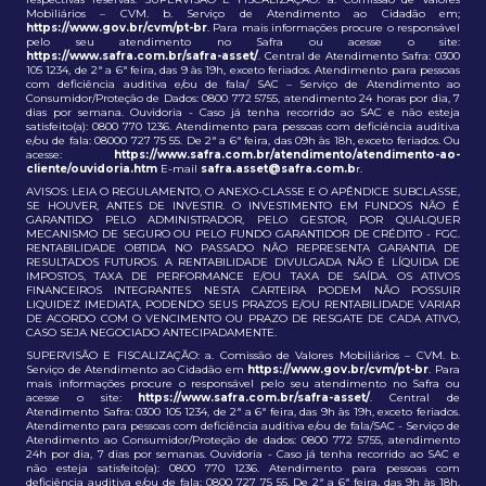
Mobiliários – CVM. b. Serviço de Atendimento ao Cidadão em;
https://www.gov.br/cvm/pt-br
. Para mais informações procure o responsável
pelo seu atendimento no Safra ou acesse o site:
https://www.safra.com.br/safra-asset/
. Central de Atendimento Safra: 0300
105 1234, de 2ª a 6ª feira, das 9 às 19h, exceto feriados. Atendimento para pessoas
com deficiência auditiva e/ou de fala/ SAC – Serviço de Atendimento ao
Consumidor/Proteção de Dados: 0800 772 5755, atendimento 24 horas por dia, 7
dias por semana. Ouvidoria - Caso já tenha recorrido ao SAC e não esteja
satisfeito(a): 0800 770 1236. Atendimento para pessoas com deficiência auditiva
e/ou de fala: 08000 727 75 55. De 2ª a 6ª feira, das 09h às 18h, exceto feriados. Ou
acesse:
https://www.safra.com.br/atendimento/atendimento-ao-
cliente/ouvidoria.htm
E-mail
safra.asset@safra.com.b
r.
AVISOS: LEIA O REGULAMENTO, O ANEXO-CLASSE E O APÊNDICE SUBCLASSE,
SE HOUVER, ANTES DE INVESTIR. O INVESTIMENTO EM FUNDOS NÃO É
GARANTIDO PELO ADMINISTRADOR, PELO GESTOR, POR QUALQUER
MECANISMO DE SEGURO OU PELO FUNDO GARANTIDOR DE CRÉDITO - FGC.
RENTABILIDADE OBTIDA NO PASSADO NÃO REPRESENTA GARANTIA DE
RESULTADOS FUTUROS. A RENTABILIDADE DIVULGADA NÃO É LÍQUIDA DE
IMPOSTOS, TAXA DE PERFORMANCE E/OU TAXA DE SAÍDA. OS ATIVOS
FINANCEIROS INTEGRANTES NESTA CARTEIRA PODEM NÃO POSSUIR
LIQUIDEZ IMEDIATA, PODENDO SEUS PRAZOS E/OU RENTABILIDADE VARIAR
DE ACORDO COM O VENCIMENTO OU PRAZO DE RESGATE DE CADA ATIVO,
CASO SEJA NEGOCIADO ANTECIPADAMENTE.
SUPERVISÃO E FISCALIZAÇÃO: a. Comissão de Valores Mobiliários – CVM. b.
Serviço de Atendimento ao Cidadão em
https://www.gov.br/cvm/pt-br
. Para
mais informações procure o responsável pelo seu atendimento no Safra ou
acesse o site:
https://www.safra.com.br/safra-asset/
. Central de
Atendimento Safra: 0300 105 1234, de 2ª a 6ª feira, das 9h às 19h, exceto feriados.
Atendimento para pessoas com deficiência auditiva e/ou de fala/SAC - Serviço de
Atendimento ao Consumidor/Proteção de dados: 0800 772 5755, atendimento
24h por dia, 7 dias por semanas. Ouvidoria - Caso já tenha recorrido ao SAC e
não esteja satisfeito(a): 0800 770 1236. Atendimento para pessoas com
deficiência auditiva e/ou de fala: 0800 727 75 55. De 2ª a 6ª feira, das 9h às 18h,