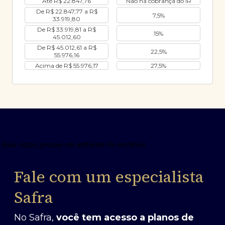
Até R$ 22.847,76
Não há cobrança do IR
De R$ 22.847,77 a R$
7,5%
33.919,80
De R$ 33.919,81 a R$
15%
45.012,60
De R$ 45.012,61 a R$
22,5%
55.976,16
Acima de R$ 55.976,17
27,5%
Fale com um especialista
Safra
No Safra,
você tem acesso a planos de