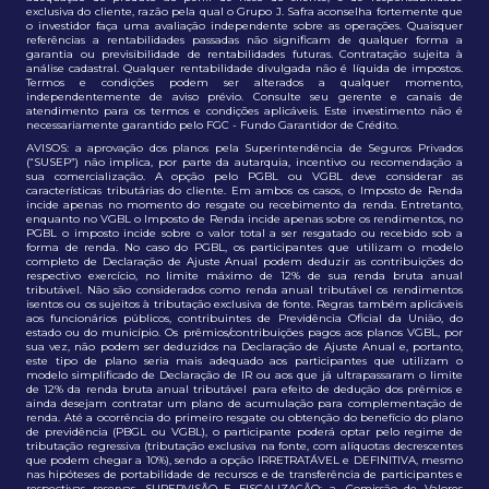
exclusiva do cliente, razão pela qual o Grupo J. Safra aconselha fortemente que
o investidor faça uma avaliação independente sobre as operações. Quaisquer
referências a rentabilidades passadas não significam de qualquer forma a
garantia ou previsibilidade de rentabilidades futuras. Contratação sujeita à
análise cadastral. Qualquer rentabilidade divulgada não é líquida de impostos.
Termos e condições podem ser alterados a qualquer momento,
independentemente de aviso prévio. Consulte seu gerente e canais de
atendimento para os termos e condições aplicáveis. Este investimento não é
necessariamente garantido pelo FGC - Fundo Garantidor de Crédito.
AVISOS: a aprovação dos planos pela Superintendência de Seguros Privados
(“SUSEP”) não implica, por parte da autarquia, incentivo ou recomendação a
sua comercialização. A opção pelo PGBL ou VGBL deve considerar as
características tributárias do cliente. Em ambos os casos, o Imposto de Renda
incide apenas no momento do resgate ou recebimento da renda. Entretanto,
enquanto no VGBL o Imposto de Renda incide apenas sobre os rendimentos, no
PGBL o imposto incide sobre o valor total a ser resgatado ou recebido sob a
forma de renda. No caso do PGBL, os participantes que utilizam o modelo
completo de Declaração de Ajuste Anual podem deduzir as contribuições do
respectivo exercício, no limite máximo de 12% de sua renda bruta anual
tributável. Não são considerados como renda anual tributável os rendimentos
isentos ou os sujeitos à tributação exclusiva de fonte. Regras também aplicáveis
aos funcionários públicos, contribuintes de Previdência Oficial da União, do
estado ou do município. Os prêmios/contribuições pagos aos planos VGBL, por
sua vez, não podem ser deduzidos na Declaração de Ajuste Anual e, portanto,
este tipo de plano seria mais adequado aos participantes que utilizam o
modelo simplificado de Declaração de IR ou aos que já ultrapassaram o limite
de 12% da renda bruta anual tributável para efeito de dedução dos prêmios e
ainda desejam contratar um plano de acumulação para complementação de
renda. Até a ocorrência do primeiro resgate ou obtenção do benefício do plano
de previdência (PBGL ou VGBL), o participante poderá optar pelo regime de
tributação regressiva (tributação exclusiva na fonte, com alíquotas decrescentes
que podem chegar a 10%), sendo a opção IRRETRATÁVEL e DEFINITIVA, mesmo
nas hipóteses de portabilidade de recursos e de transferência de participantes e
respectivas reservas. SUPERVISÃO E FISCALIZAÇÃO: a. Comissão de Valores