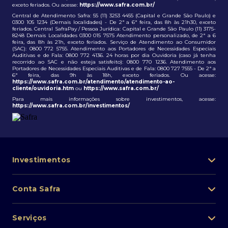
exceto feriados. Ou acesse:
https://www.safra.com.br/
Central de Atendimento Safra: 55 (11) 3253 4455 (Capital e Grande São Paulo) e
0300 105 1234 (Demais localidades) - De 2ª a 6ª feira, das 8h às 21h30, exceto
feriados. Central SafraPay / Pessoa Jurídica: Capital e Grande São Paulo (11) 3175-
8248 Demais Localidades 0300 015 7575 Atendimento personalizado, de 2ª a 6
feira, das 8h às 21h, exceto feriados. Serviço de Atendimento ao Consumidor
(SAC): 0800 772 5755. Atendimento aos Portadores de Necessidades Especiais
Auditivas e de Fala: 0800 772 4136. 24 horas por dia Ouvidoria (caso já tenha
recorrido ao SAC e não esteja satisfeito): 0800 770 1236. Atendimento aos
Portadores de Necessidades Especiais Auditivas e de Fala: 0800 727 7555 - De 2ª a
6ª feira, das 9h às 18h, exceto feriados. Ou acesse:
https://www.safra.com.br/atendimento/atendimento-ao-
cliente/ouvidoria.htm
ou
https://www.safra.com.br/
Para mais informações sobre investimentos, acesse:
https://www.safra.com.br/investimentos/
Investimentos
Portfólio de investimentos
Conta Safra
Safra Asset
Abra sua conta
Lista de fundos de investimento
Serviços
Pessoa Física