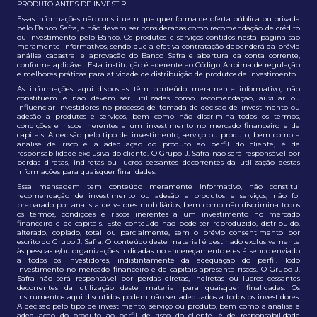
PRODUTO ANTES DE INVESTIR.
Essas informações não constituem qualquer forma de oferta pública ou privada
pelo Banco Safra, e não devem ser consideradas como recomendação de crédito
ou investimento pelo Banco. Os produtos e serviços contidos nesta página são
meramente informativos, sendo que a efetiva contratação dependerá da prévia
análise cadastral e aprovação do Banco Safra e abertura da conta corrente,
conforme aplicável. Esta instituição é aderente ao Código Anbima de regulação
e melhores práticas para atividade de distribuição de produtos de investimento.
As informações aqui dispostas têm conteúdo meramente informativo, não
constituem e não devem ser utilizadas como recomendação, auxiliar ou
influenciar investidores no processo de tomada de decisão de investimento ou
adesão a produtos e serviços, bem como não discrimina todos os termos,
condições e riscos inerentes a um investimento no mercado financeiro e de
capitais. A decisão pelo tipo de investimento, serviço ou produto, bem como a
análise de risco e a adequação do produto ao perfil do cliente, é de
responsabilidade exclusiva do cliente. O Grupo J. Safra não será responsável por
perdas diretas, indiretas ou lucros cessantes decorrentes da utilização destas
informações para quaisquer finalidades.
Essa mensagem tem conteúdo meramente informativo, não constitui
recomendação de investimento ou adesão a produtos e serviços, não foi
preparado por analista de valores mobiliários, bem como não discrimina todos
os termos, condições e riscos inerentes a um investimento no mercado
financeiro e de capitais. Este conteúdo não pode ser reproduzido, distribuído,
alterado, copiado, total ou parcialmente, sem o prévio consentimento por
escrito do Grupo J. Safra. O conteúdo deste material é destinado exclusivamente
às pessoas e/ou organizações indicadas no endereçamento e está sendo enviado
a todos os investidores, indistintamente da adequação do perfil. Todo
investimento no mercado financeiro e de capitais apresenta riscos. O Grupo J.
Safra não será responsável por perdas diretas, indiretas ou lucros cessantes
decorrentes da utilização deste material para quaisquer finalidades. Os
instrumentos aqui discutidos podem não ser adequados a todos os investidores.
A decisão pelo tipo de investimento, serviço ou produto, bem como a análise e
adequação do produto ao perfil de risco do cliente, é de responsabilidade