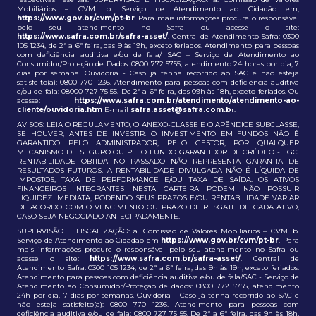
Mobiliários – CVM. b. Serviço de Atendimento ao Cidadão em;
https://www.gov.br/cvm/pt-br
. Para mais informações procure o responsável
pelo seu atendimento no Safra ou acesse o site:
https://www.safra.com.br/safra-asset/
. Central de Atendimento Safra: 0300
105 1234, de 2ª a 6ª feira, das 9 às 19h, exceto feriados. Atendimento para pessoas
com deficiência auditiva e/ou de fala/ SAC – Serviço de Atendimento ao
Consumidor/Proteção de Dados: 0800 772 5755, atendimento 24 horas por dia, 7
dias por semana. Ouvidoria - Caso já tenha recorrido ao SAC e não esteja
satisfeito(a): 0800 770 1236. Atendimento para pessoas com deficiência auditiva
e/ou de fala: 08000 727 75 55. De 2ª a 6ª feira, das 09h às 18h, exceto feriados. Ou
acesse:
https://www.safra.com.br/atendimento/atendimento-ao-
cliente/ouvidoria.htm
E-mail
safra.asset@safra.com.b
r.
AVISOS: LEIA O REGULAMENTO, O ANEXO-CLASSE E O APÊNDICE SUBCLASSE,
SE HOUVER, ANTES DE INVESTIR. O INVESTIMENTO EM FUNDOS NÃO É
GARANTIDO PELO ADMINISTRADOR, PELO GESTOR, POR QUALQUER
MECANISMO DE SEGURO OU PELO FUNDO GARANTIDOR DE CRÉDITO - FGC.
RENTABILIDADE OBTIDA NO PASSADO NÃO REPRESENTA GARANTIA DE
RESULTADOS FUTUROS. A RENTABILIDADE DIVULGADA NÃO É LÍQUIDA DE
IMPOSTOS, TAXA DE PERFORMANCE E/OU TAXA DE SAÍDA. OS ATIVOS
FINANCEIROS INTEGRANTES NESTA CARTEIRA PODEM NÃO POSSUIR
LIQUIDEZ IMEDIATA, PODENDO SEUS PRAZOS E/OU RENTABILIDADE VARIAR
DE ACORDO COM O VENCIMENTO OU PRAZO DE RESGATE DE CADA ATIVO,
CASO SEJA NEGOCIADO ANTECIPADAMENTE.
SUPERVISÃO E FISCALIZAÇÃO: a. Comissão de Valores Mobiliários – CVM. b.
Serviço de Atendimento ao Cidadão em
https://www.gov.br/cvm/pt-br
. Para
mais informações procure o responsável pelo seu atendimento no Safra ou
acesse o site:
https://www.safra.com.br/safra-asset/
. Central de
Atendimento Safra: 0300 105 1234, de 2ª a 6ª feira, das 9h às 19h, exceto feriados.
Atendimento para pessoas com deficiência auditiva e/ou de fala/SAC - Serviço de
Atendimento ao Consumidor/Proteção de dados: 0800 772 5755, atendimento
24h por dia, 7 dias por semanas. Ouvidoria - Caso já tenha recorrido ao SAC e
não esteja satisfeito(a): 0800 770 1236. Atendimento para pessoas com
deficiência auditiva e/ou de fala: 0800 727 75 55. De 2ª a 6ª feira, das 9h às 18h,