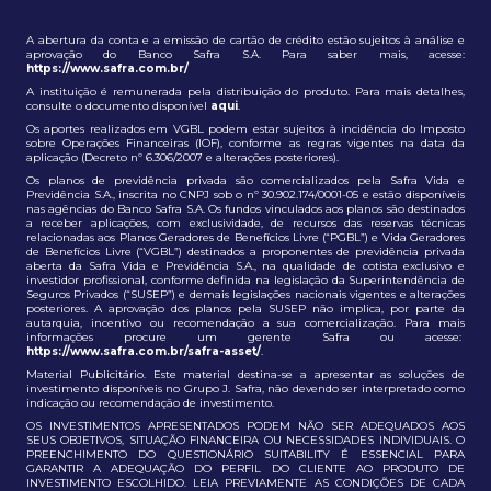
A abertura da conta e a emissão de cartão de crédito estão sujeitos à análise e
aprovação do Banco Safra S.A. Para saber mais, acesse:
https://www.safra.com.br/
A instituição é remunerada pela distribuição do produto. Para mais detalhes,
consulte o documento disponível
aqui
.
Os aportes realizados em VGBL podem estar sujeitos à incidência do Imposto
sobre Operações Financeiras (IOF), conforme as regras vigentes na data da
aplicação (Decreto nº 6.306/2007 e alterações posteriores).
Os planos de previdência privada são comercializados pela Safra Vida e
Previdência S.A., inscrita no CNPJ sob o nº 30.902.174/0001-05 e estão disponíveis
nas agências do Banco Safra S.A. Os fundos vinculados aos planos são destinados
a receber aplicações, com exclusividade, de recursos das reservas técnicas
relacionadas aos Planos Geradores de Benefícios Livre (“PGBL”) e Vida Geradores
de Benefícios Livre (“VGBL”) destinados a proponentes de previdência privada
aberta da Safra Vida e Previdência S.A., na qualidade de cotista exclusivo e
investidor profissional, conforme definida na legislação da Superintendência de
Seguros Privados (“SUSEP”) e demais legislações nacionais vigentes e alterações
posteriores. A aprovação dos planos pela SUSEP não implica, por parte da
autarquia, incentivo ou recomendação a sua comercialização. Para mais
informações procure um gerente Safra ou acesse:
https://www.safra.com.br/safra-asset/
.
Material Publicitário. Este material destina-se a apresentar as soluções de
investimento disponíveis no Grupo J. Safra, não devendo ser interpretado como
indicação ou recomendação de investimento.
OS INVESTIMENTOS APRESENTADOS PODEM NÃO SER ADEQUADOS AOS
SEUS OBJETIVOS, SITUAÇÃO FINANCEIRA OU NECESSIDADES INDIVIDUAIS. O
PREENCHIMENTO DO QUESTIONÁRIO SUITABILITY É ESSENCIAL PARA
GARANTIR A ADEQUAÇÃO DO PERFIL DO CLIENTE AO PRODUTO DE
INVESTIMENTO ESCOLHIDO. LEIA PREVIAMENTE AS CONDIÇÕES DE CADA