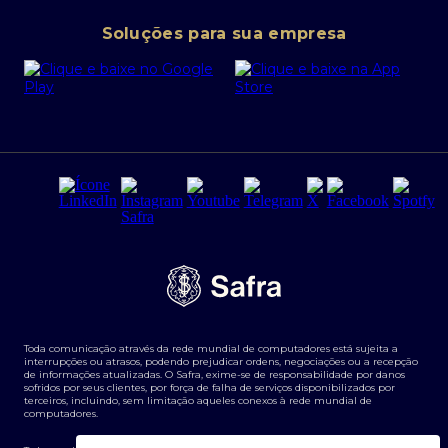
Conta corrente PJ
Portal da Privacidade
Soluções para sua empresa
Cartão Safra Empresas
PRSAC
Empréstimo e financiamentos PJ
Regras e Parâmetros de Atuação Banco Safra
Seguros para empresas
Relações com investidores
Derivativos
Remuneração Diferenciada FEE BASED
Agronegócios
Segurança da Informação
Tarifas e serviços Pessoa Física
Termos de Uso
Transparência de remuneração
Guia de Classificação de Natureza Cambial
Toda comunicação através da rede mundial de computadores está sujeita a
Termos e Condições para Portabilidade de Investimento
interrupções ou atrasos, podendo prejudicar ordens, negociações ou a recepção
de informações atualizadas. O Safra, exime-se de responsabilidade por danos
sofridos por seus clientes, por força de falha de serviços disponibilizados por
terceiros, incluindo, sem limitação aqueles conexos à rede mundial de
computadores.