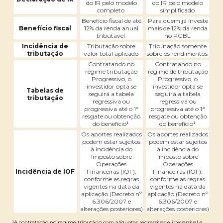
do IR pelo modelo
do IR pelo modelo
completo
simplificado
Benefício fiscal de até
Para quem já investe
Benefício fiscal
12% da renda anual
mais de 12% da renda
tributável
no PGBL
Incidência de
Tributação sobre
Tributação somente
tributação
valor total aplicado
sobre os rendimentos
Contratando no
Contratando no
regime tributação
regime de tributação
Progressivo, o
Progressivo, o
investidor opta se
investidor opta se
Tabelas de
seguirá a tabela
seguirá a tabela
tributação
regressiva ou
regressiva ou
progressiva até o 1°
progressiva até o 1°
resgate ou obtenção
resgate ou obtenção
do benefício¹
do benefício¹
Os aportes realizados
Os aportes realizados
podem estar sujeitos
podem estar sujeitos
à incidência do
à incidência do
Imposto sobre
Imposto sobre
Operações
Operações
Incidência de IOF
Financeiras (IOF),
Financeiras (IOF),
conforme as regras
conforme as regras
vigentes na data da
vigentes na data da
aplicação (Decreto nº
aplicação (Decreto nº
6.306/2007 e
6.306/2007 e
alterações posteriores)
alterações posteriores)
¹A contratação no regime tributário com alíquotas regressivas é irreversível e