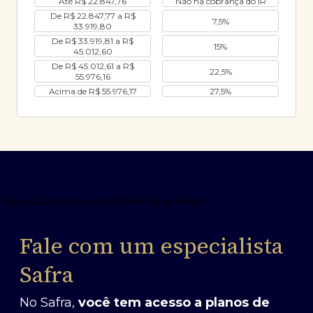
Até R$ 22.847,76
Não há cobrança do IR
De R$ 22.847,77 a R$
7,5%
33.919,80
De R$ 33.919,81 a R$
15%
45.012,60
De R$ 45.012,61 a R$
22,5%
55.976,16
Acima de R$ 55.976,17
27,5%
Fale com um especialista
Safra
No Safra,
você tem acesso a planos de