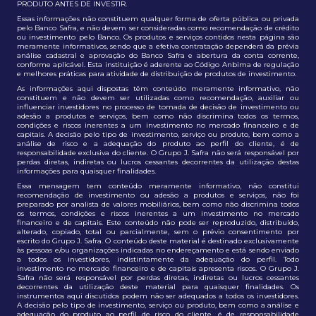
PRODUTO ANTES DE INVESTIR.
Essas informações não constituem qualquer forma de oferta pública ou privada
pelo Banco Safra, e não devem ser consideradas como recomendação de crédito
ou investimento pelo Banco. Os produtos e serviços contidos nesta página são
meramente informativos, sendo que a efetiva contratação dependerá da prévia
análise cadastral e aprovação do Banco Safra e abertura da conta corrente,
conforme aplicável. Esta instituição é aderente ao Código Anbima de regulação
e melhores práticas para atividade de distribuição de produtos de investimento.
As informações aqui dispostas têm conteúdo meramente informativo, não
constituem e não devem ser utilizadas como recomendação, auxiliar ou
influenciar investidores no processo de tomada de decisão de investimento ou
adesão a produtos e serviços, bem como não discrimina todos os termos,
condições e riscos inerentes a um investimento no mercado financeiro e de
capitais. A decisão pelo tipo de investimento, serviço ou produto, bem como a
análise de risco e a adequação do produto ao perfil do cliente, é de
responsabilidade exclusiva do cliente. O Grupo J. Safra não será responsável por
perdas diretas, indiretas ou lucros cessantes decorrentes da utilização destas
informações para quaisquer finalidades.
Essa mensagem tem conteúdo meramente informativo, não constitui
recomendação de investimento ou adesão a produtos e serviços, não foi
preparado por analista de valores mobiliários, bem como não discrimina todos
os termos, condições e riscos inerentes a um investimento no mercado
financeiro e de capitais. Este conteúdo não pode ser reproduzido, distribuído,
alterado, copiado, total ou parcialmente, sem o prévio consentimento por
escrito do Grupo J. Safra. O conteúdo deste material é destinado exclusivamente
às pessoas e/ou organizações indicadas no endereçamento e está sendo enviado
a todos os investidores, indistintamente da adequação do perfil. Todo
investimento no mercado financeiro e de capitais apresenta riscos. O Grupo J.
Safra não será responsável por perdas diretas, indiretas ou lucros cessantes
decorrentes da utilização deste material para quaisquer finalidades. Os
instrumentos aqui discutidos podem não ser adequados a todos os investidores.
A decisão pelo tipo de investimento, serviço ou produto, bem como a análise e
adequação do produto ao perfil de risco do cliente, é de responsabilidade