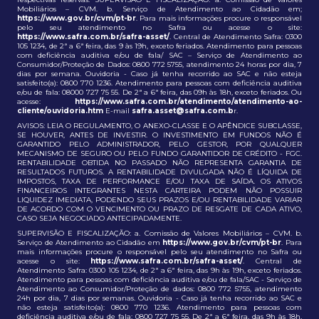
Mobiliários – CVM. b. Serviço de Atendimento ao Cidadão em;
https://www.gov.br/cvm/pt-br
. Para mais informações procure o responsável
pelo seu atendimento no Safra ou acesse o site:
https://www.safra.com.br/safra-asset/
. Central de Atendimento Safra: 0300
105 1234, de 2ª a 6ª feira, das 9 às 19h, exceto feriados. Atendimento para pessoas
com deficiência auditiva e/ou de fala/ SAC – Serviço de Atendimento ao
Consumidor/Proteção de Dados: 0800 772 5755, atendimento 24 horas por dia, 7
dias por semana. Ouvidoria - Caso já tenha recorrido ao SAC e não esteja
satisfeito(a): 0800 770 1236. Atendimento para pessoas com deficiência auditiva
e/ou de fala: 08000 727 75 55. De 2ª a 6ª feira, das 09h às 18h, exceto feriados. Ou
acesse:
https://www.safra.com.br/atendimento/atendimento-ao-
cliente/ouvidoria.htm
E-mail
safra.asset@safra.com.b
r.
AVISOS: LEIA O REGULAMENTO, O ANEXO-CLASSE E O APÊNDICE SUBCLASSE,
SE HOUVER, ANTES DE INVESTIR. O INVESTIMENTO EM FUNDOS NÃO É
GARANTIDO PELO ADMINISTRADOR, PELO GESTOR, POR QUALQUER
MECANISMO DE SEGURO OU PELO FUNDO GARANTIDOR DE CRÉDITO - FGC.
RENTABILIDADE OBTIDA NO PASSADO NÃO REPRESENTA GARANTIA DE
RESULTADOS FUTUROS. A RENTABILIDADE DIVULGADA NÃO É LÍQUIDA DE
IMPOSTOS, TAXA DE PERFORMANCE E/OU TAXA DE SAÍDA. OS ATIVOS
FINANCEIROS INTEGRANTES NESTA CARTEIRA PODEM NÃO POSSUIR
LIQUIDEZ IMEDIATA, PODENDO SEUS PRAZOS E/OU RENTABILIDADE VARIAR
DE ACORDO COM O VENCIMENTO OU PRAZO DE RESGATE DE CADA ATIVO,
CASO SEJA NEGOCIADO ANTECIPADAMENTE.
SUPERVISÃO E FISCALIZAÇÃO: a. Comissão de Valores Mobiliários – CVM. b.
Serviço de Atendimento ao Cidadão em
https://www.gov.br/cvm/pt-br
. Para
mais informações procure o responsável pelo seu atendimento no Safra ou
acesse o site:
https://www.safra.com.br/safra-asset/
. Central de
Atendimento Safra: 0300 105 1234, de 2ª a 6ª feira, das 9h às 19h, exceto feriados.
Atendimento para pessoas com deficiência auditiva e/ou de fala/SAC - Serviço de
Atendimento ao Consumidor/Proteção de dados: 0800 772 5755, atendimento
24h por dia, 7 dias por semanas. Ouvidoria - Caso já tenha recorrido ao SAC e
não esteja satisfeito(a): 0800 770 1236. Atendimento para pessoas com
deficiência auditiva e/ou de fala: 0800 727 75 55. De 2ª a 6ª feira, das 9h às 18h,