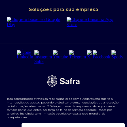
Conta corrente PJ
Portal da Privacidade
Soluções para sua empresa
Cartão Safra Empresas
PRSAC
Empréstimo e financiamentos PJ
Regras e Parâmetros de Atuação Banco Safra
Seguros para empresas
Relações com investidores
Derivativos
Remuneração Diferenciada FEE BASED
Agronegócios
Segurança da Informação
Tarifas e serviços Pessoa Física
Termos de Uso
Transparência de remuneração
Guia de Classificação de Natureza Cambial
Toda comunicação através da rede mundial de computadores está sujeita a
Termos e Condições para Portabilidade de Investimento
interrupções ou atrasos, podendo prejudicar ordens, negociações ou a recepção
de informações atualizadas. O Safra, exime-se de responsabilidade por danos
sofridos por seus clientes, por força de falha de serviços disponibilizados por
terceiros, incluindo, sem limitação aqueles conexos à rede mundial de
computadores.