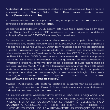
A abertura da conta e a emissão de cartão de crédito estão sujeitos à análise e
aprovação do Banco Safra S.A. Para saber mais, acesse:
https://www.safra.com.br/
A instituição é remunerada pela distribuição do produto. Para mais detalhes,
consulte o documento disponível
aqui
.
Os aportes realizados em VGBL podem estar sujeitos à incidência do Imposto
sobre Operações Financeiras (IOF), conforme as regras vigentes na data da
aplicação (Decreto nº 6.306/2007 e alterações posteriores).
Os planos de previdência privada são comercializados pela Safra Vida e
Previdência S.A., inscrita no CNPJ sob o nº 30.902.174/0001-05 e estão disponíveis
nas agências do Banco Safra S.A. Os fundos vinculados aos planos são destinados
a receber aplicações, com exclusividade, de recursos das reservas técnicas
relacionadas aos Planos Geradores de Benefícios Livre (“PGBL”) e Vida Geradores
de Benefícios Livre (“VGBL”) destinados a proponentes de previdência privada
aberta da Safra Vida e Previdência S.A., na qualidade de cotista exclusivo e
investidor profissional, conforme definida na legislação da Superintendência de
Seguros Privados (“SUSEP”) e demais legislações nacionais vigentes e alterações
posteriores. A aprovação dos planos pela SUSEP não implica, por parte da
autarquia, incentivo ou recomendação a sua comercialização. Para mais
informações procure um gerente Safra ou acesse:
https://www.safra.com.br/safra-asset/
.
Material Publicitário. Este material destina-se a apresentar as soluções de
investimento disponíveis no Grupo J. Safra, não devendo ser interpretado como
indicação ou recomendação de investimento.
OS INVESTIMENTOS APRESENTADOS PODEM NÃO SER ADEQUADOS AOS
SEUS OBJETIVOS, SITUAÇÃO FINANCEIRA OU NECESSIDADES INDIVIDUAIS. O
PREENCHIMENTO DO QUESTIONÁRIO SUITABILITY É ESSENCIAL PARA
GARANTIR A ADEQUAÇÃO DO PERFIL DO CLIENTE AO PRODUTO DE
INVESTIMENTO ESCOLHIDO. LEIA PREVIAMENTE AS CONDIÇÕES DE CADA