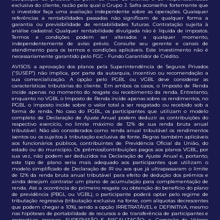
exclusiva do cliente, razão pela qual o Grupo J. Safra aconselha fortemente que
o investidor faça uma avaliação independente sobre as operações. Quaisquer
referências a rentabilidades passadas não significam de qualquer forma a
garantia ou previsibilidade de rentabilidades futuras. Contratação sujeita à
análise cadastral. Qualquer rentabilidade divulgada não é líquida de impostos.
Termos e condições podem ser alterados a qualquer momento,
independentemente de aviso prévio. Consulte seu gerente e canais de
atendimento para os termos e condições aplicáveis. Este investimento não é
necessariamente garantido pelo FGC - Fundo Garantidor de Crédito.
AVISOS: a aprovação dos planos pela Superintendência de Seguros Privados
(“SUSEP”) não implica, por parte da autarquia, incentivo ou recomendação a
sua comercialização. A opção pelo PGBL ou VGBL deve considerar as
características tributárias do cliente. Em ambos os casos, o Imposto de Renda
incide apenas no momento do resgate ou recebimento da renda. Entretanto,
enquanto no VGBL o Imposto de Renda incide apenas sobre os rendimentos, no
PGBL o imposto incide sobre o valor total a ser resgatado ou recebido sob a
forma de renda. No caso do PGBL, os participantes que utilizam o modelo
completo de Declaração de Ajuste Anual podem deduzir as contribuições do
respectivo exercício, no limite máximo de 12% de sua renda bruta anual
tributável. Não são considerados como renda anual tributável os rendimentos
isentos ou os sujeitos à tributação exclusiva de fonte. Regras também aplicáveis
aos funcionários públicos, contribuintes de Previdência Oficial da União, do
estado ou do município. Os prêmios/contribuições pagos aos planos VGBL, por
sua vez, não podem ser deduzidos na Declaração de Ajuste Anual e, portanto,
este tipo de plano seria mais adequado aos participantes que utilizam o
modelo simplificado de Declaração de IR ou aos que já ultrapassaram o limite
de 12% da renda bruta anual tributável para efeito de dedução dos prêmios e
ainda desejam contratar um plano de acumulação para complementação de
renda. Até a ocorrência do primeiro resgate ou obtenção do benefício do plano
de previdência (PBGL ou VGBL), o participante poderá optar pelo regime de
tributação regressiva (tributação exclusiva na fonte, com alíquotas decrescentes
que podem chegar a 10%), sendo a opção IRRETRATÁVEL e DEFINITIVA, mesmo
nas hipóteses de portabilidade de recursos e de transferência de participantes e
respectivas reservas. SUPERVISÃO E FISCALIZAÇÃO: a. Comissão de Valores