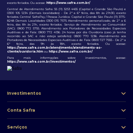
exceto feriados. Ou acesse:
https://www.safra.com.br/
Central de Atendimento Safra: 55 (11) 3253 4455 (Capital e Grande São Paulo) e
0300 105 1234 (Demais localidades) - De 2ª a 6ª feira, das 8h às 21h30, exceto
feriados. Central SafraPay / Pessoa Jurídica: Capital e Grande São Paulo (11) 3175-
8248 Demais Localidades 0300 015 7575 Atendimento personalizado, de 2ª a 6
feira, das 8h às 21h, exceto feriados. Serviço de Atendimento ao Consumidor
(SAC): 0800 772 5755. Atendimento aos Portadores de Necessidades Especiais
Auditivas e de Fala: 0800 772 4136. 24 horas por dia Ouvidoria (caso já tenha
recorrido ao SAC e não esteja satisfeito): 0800 770 1236. Atendimento aos
Portadores de Necessidades Especiais Auditivas e de Fala: 0800 727 7555 - De 2ª a
6ª feira, das 9h às 18h, exceto feriados. Ou acesse:
https://www.safra.com.br/atendimento/atendimento-ao-
cliente/ouvidoria.htm
ou
https://www.safra.com.br/
Para mais informações sobre investimentos, acesse:
https://www.safra.com.br/investimentos/
Investimentos
Portfólio de investimentos
Conta Safra
Safra Asset
Abra sua conta
Lista de fundos de investimento
Serviços
Pessoa Física