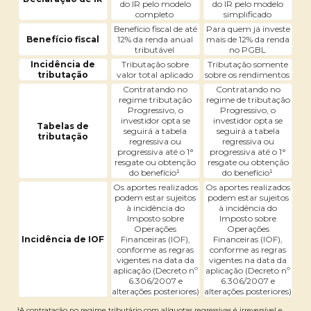
do IR pelo modelo
do IR pelo modelo
completo
simplificado
Benefício fiscal de até
Para quem já investe
Benefício fiscal
12% da renda anual
mais de 12% da renda
tributável
no PGBL
Incidência de
Tributação sobre
Tributação somente
tributação
valor total aplicado
sobre os rendimentos
Contratando no
Contratando no
regime tributação
regime de tributação
Progressivo, o
Progressivo, o
investidor opta se
investidor opta se
Tabelas de
seguirá a tabela
seguirá a tabela
tributação
regressiva ou
regressiva ou
progressiva até o 1°
progressiva até o 1°
resgate ou obtenção
resgate ou obtenção
do benefício¹
do benefício¹
Os aportes realizados
Os aportes realizados
podem estar sujeitos
podem estar sujeitos
à incidência do
à incidência do
Imposto sobre
Imposto sobre
Operações
Operações
Incidência de IOF
Financeiras (IOF),
Financeiras (IOF),
conforme as regras
conforme as regras
vigentes na data da
vigentes na data da
aplicação (Decreto nº
aplicação (Decreto nº
6.306/2007 e
6.306/2007 e
alterações posteriores)
alterações posteriores)
¹A contratação no regime tributário com alíquotas regressivas é irreversível e