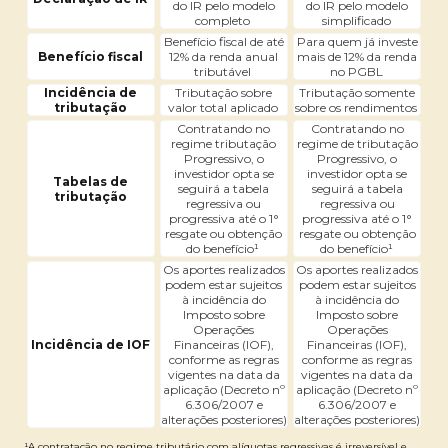
do IR pelo modelo
do IR pelo modelo
completo
simplificado
Benefício fiscal de até
Para quem já investe
Benefício fiscal
12% da renda anual
mais de 12% da renda
tributável
no PGBL
Incidência de
Tributação sobre
Tributação somente
tributação
valor total aplicado
sobre os rendimentos
Contratando no
Contratando no
regime tributação
regime de tributação
Progressivo, o
Progressivo, o
investidor opta se
investidor opta se
Tabelas de
seguirá a tabela
seguirá a tabela
tributação
regressiva ou
regressiva ou
progressiva até o 1°
progressiva até o 1°
resgate ou obtenção
resgate ou obtenção
do benefício¹
do benefício¹
Os aportes realizados
Os aportes realizados
podem estar sujeitos
podem estar sujeitos
à incidência do
à incidência do
Imposto sobre
Imposto sobre
Operações
Operações
Incidência de IOF
Financeiras (IOF),
Financeiras (IOF),
conforme as regras
conforme as regras
vigentes na data da
vigentes na data da
aplicação (Decreto nº
aplicação (Decreto nº
6.306/2007 e
6.306/2007 e
alterações posteriores)
alterações posteriores)
¹A contratação no regime tributário com alíquotas regressivas é irreversível e