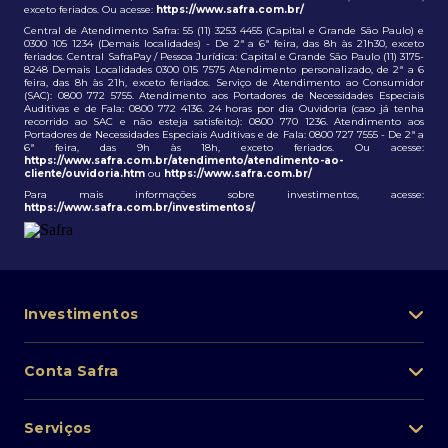
exceto feriados. Ou acesse:
https://www.safra.com.br/
Central de Atendimento Safra: 55 (11) 3253 4455 (Capital e Grande São Paulo) e
0300 105 1234 (Demais localidades) - De 2ª a 6ª feira, das 8h às 21h30, exceto
feriados. Central SafraPay / Pessoa Jurídica: Capital e Grande São Paulo (11) 3175-
8248 Demais Localidades 0300 015 7575 Atendimento personalizado, de 2ª a 6
feira, das 8h às 21h, exceto feriados. Serviço de Atendimento ao Consumidor
(SAC): 0800 772 5755. Atendimento aos Portadores de Necessidades Especiais
Auditivas e de Fala: 0800 772 4136. 24 horas por dia Ouvidoria (caso já tenha
recorrido ao SAC e não esteja satisfeito): 0800 770 1236. Atendimento aos
Portadores de Necessidades Especiais Auditivas e de Fala: 0800 727 7555 - De 2ª a
6ª feira, das 9h às 18h, exceto feriados. Ou acesse:
https://www.safra.com.br/atendimento/atendimento-ao-
cliente/ouvidoria.htm
ou
https://www.safra.com.br/
Para mais informações sobre investimentos, acesse:
https://www.safra.com.br/investimentos/
Investimentos
Portfólio de investimentos
Conta Safra
Safra Asset
Abra sua conta
Lista de fundos de investimento
Serviços
Pessoa Física