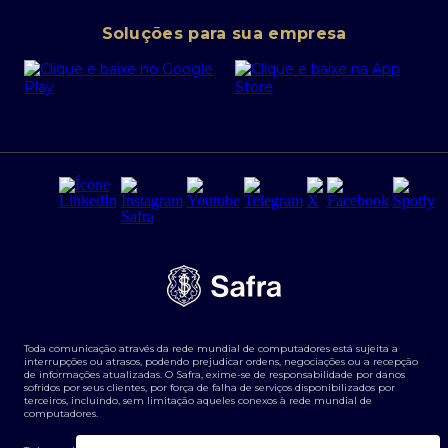
Conta corrente PJ
Portal da Privacidade
Soluções para sua empresa
Cartão Safra Empresas
PRSAC
Empréstimo e financiamentos PJ
Regras e Parâmetros de Atuação Banco Safra
Seguros para empresas
Relações com investidores
Derivativos
Remuneração Diferenciada FEE BASED
Agronegócios
Segurança da Informação
Tarifas e serviços Pessoa Física
Termos de Uso
Transparência de remuneração
Guia de Classificação de Natureza Cambial
Toda comunicação através da rede mundial de computadores está sujeita a
Termos e Condições para Portabilidade de Investimento
interrupções ou atrasos, podendo prejudicar ordens, negociações ou a recepção
de informações atualizadas. O Safra, exime-se de responsabilidade por danos
sofridos por seus clientes, por força de falha de serviços disponibilizados por
terceiros, incluindo, sem limitação aqueles conexos à rede mundial de
computadores.