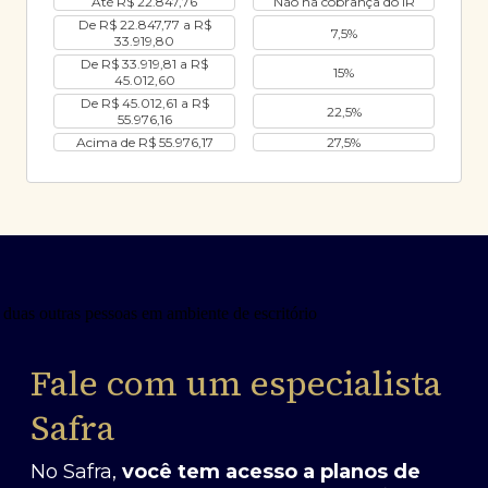
Até R$ 22.847,76
Não há cobrança do IR
De R$ 22.847,77 a R$
7,5%
33.919,80
De R$ 33.919,81 a R$
15%
45.012,60
De R$ 45.012,61 a R$
22,5%
55.976,16
Acima de R$ 55.976,17
27,5%
Fale com um especialista
Safra
No Safra,
você tem acesso a planos de