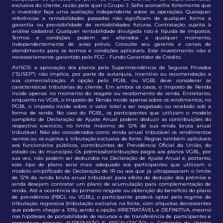
exclusiva do cliente, razão pela qual o Grupo J. Safra aconselha fortemente que
o investidor faça uma avaliação independente sobre as operações. Quaisquer
referências a rentabilidades passadas não significam de qualquer forma a
garantia ou previsibilidade de rentabilidades futuras. Contratação sujeita à
análise cadastral. Qualquer rentabilidade divulgada não é líquida de impostos.
Termos e condições podem ser alterados a qualquer momento,
independentemente de aviso prévio. Consulte seu gerente e canais de
atendimento para os termos e condições aplicáveis. Este investimento não é
necessariamente garantido pelo FGC - Fundo Garantidor de Crédito.
AVISOS: a aprovação dos planos pela Superintendência de Seguros Privados
(“SUSEP”) não implica, por parte da autarquia, incentivo ou recomendação a
sua comercialização. A opção pelo PGBL ou VGBL deve considerar as
características tributárias do cliente. Em ambos os casos, o Imposto de Renda
incide apenas no momento do resgate ou recebimento da renda. Entretanto,
enquanto no VGBL o Imposto de Renda incide apenas sobre os rendimentos, no
PGBL o imposto incide sobre o valor total a ser resgatado ou recebido sob a
forma de renda. No caso do PGBL, os participantes que utilizam o modelo
completo de Declaração de Ajuste Anual podem deduzir as contribuições do
respectivo exercício, no limite máximo de 12% de sua renda bruta anual
tributável. Não são considerados como renda anual tributável os rendimentos
isentos ou os sujeitos à tributação exclusiva de fonte. Regras também aplicáveis
aos funcionários públicos, contribuintes de Previdência Oficial da União, do
estado ou do município. Os prêmios/contribuições pagos aos planos VGBL, por
sua vez, não podem ser deduzidos na Declaração de Ajuste Anual e, portanto,
este tipo de plano seria mais adequado aos participantes que utilizam o
modelo simplificado de Declaração de IR ou aos que já ultrapassaram o limite
de 12% da renda bruta anual tributável para efeito de dedução dos prêmios e
ainda desejam contratar um plano de acumulação para complementação de
renda. Até a ocorrência do primeiro resgate ou obtenção do benefício do plano
de previdência (PBGL ou VGBL), o participante poderá optar pelo regime de
tributação regressiva (tributação exclusiva na fonte, com alíquotas decrescentes
que podem chegar a 10%), sendo a opção IRRETRATÁVEL e DEFINITIVA, mesmo
nas hipóteses de portabilidade de recursos e de transferência de participantes e
respectivas reservas. SUPERVISÃO E FISCALIZAÇÃO: a. Comissão de Valores