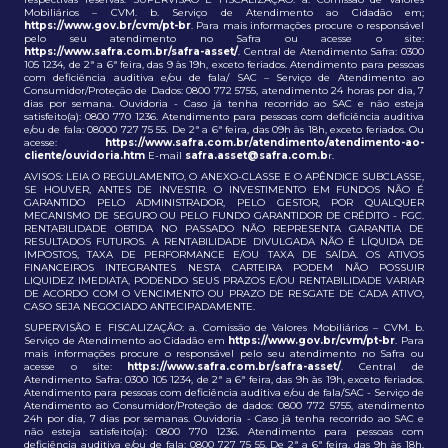
Mobiliários – CVM. b. Serviço de Atendimento ao Cidadão em;
https://www.gov.br/cvm/pt-br
. Para mais informações procure o responsável
pelo seu atendimento no Safra ou acesse o site:
https://www.safra.com.br/safra-asset/
. Central de Atendimento Safra: 0300
105 1234, de 2ª a 6ª feira, das 9 às 19h, exceto feriados. Atendimento para pessoas
com deficiência auditiva e/ou de fala/ SAC – Serviço de Atendimento ao
Consumidor/Proteção de Dados: 0800 772 5755, atendimento 24 horas por dia, 7
dias por semana. Ouvidoria - Caso já tenha recorrido ao SAC e não esteja
satisfeito(a): 0800 770 1236. Atendimento para pessoas com deficiência auditiva
e/ou de fala: 08000 727 75 55. De 2ª a 6ª feira, das 09h às 18h, exceto feriados. Ou
acesse:
https://www.safra.com.br/atendimento/atendimento-ao-
cliente/ouvidoria.htm
E-mail
safra.asset@safra.com.b
r.
AVISOS: LEIA O REGULAMENTO, O ANEXO-CLASSE E O APÊNDICE SUBCLASSE,
SE HOUVER, ANTES DE INVESTIR. O INVESTIMENTO EM FUNDOS NÃO É
GARANTIDO PELO ADMINISTRADOR, PELO GESTOR, POR QUALQUER
MECANISMO DE SEGURO OU PELO FUNDO GARANTIDOR DE CRÉDITO - FGC.
RENTABILIDADE OBTIDA NO PASSADO NÃO REPRESENTA GARANTIA DE
RESULTADOS FUTUROS. A RENTABILIDADE DIVULGADA NÃO É LÍQUIDA DE
IMPOSTOS, TAXA DE PERFORMANCE E/OU TAXA DE SAÍDA. OS ATIVOS
FINANCEIROS INTEGRANTES NESTA CARTEIRA PODEM NÃO POSSUIR
LIQUIDEZ IMEDIATA, PODENDO SEUS PRAZOS E/OU RENTABILIDADE VARIAR
DE ACORDO COM O VENCIMENTO OU PRAZO DE RESGATE DE CADA ATIVO,
CASO SEJA NEGOCIADO ANTECIPADAMENTE.
SUPERVISÃO E FISCALIZAÇÃO: a. Comissão de Valores Mobiliários – CVM. b.
Serviço de Atendimento ao Cidadão em
https://www.gov.br/cvm/pt-br
. Para
mais informações procure o responsável pelo seu atendimento no Safra ou
acesse o site:
https://www.safra.com.br/safra-asset/
. Central de
Atendimento Safra: 0300 105 1234, de 2ª a 6ª feira, das 9h às 19h, exceto feriados.
Atendimento para pessoas com deficiência auditiva e/ou de fala/SAC - Serviço de
Atendimento ao Consumidor/Proteção de dados: 0800 772 5755, atendimento
24h por dia, 7 dias por semanas. Ouvidoria - Caso já tenha recorrido ao SAC e
não esteja satisfeito(a): 0800 770 1236. Atendimento para pessoas com
deficiência auditiva e/ou de fala: 0800 727 75 55. De 2ª a 6ª feira, das 9h às 18h,