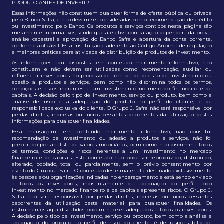
PRODUTO ANTES DE INVESTIR.
Essas informações não constituem qualquer forma de oferta pública ou privada
pelo Banco Safra, e não devem ser consideradas como recomendação de crédito
ou investimento pelo Banco. Os produtos e serviços contidos nesta página são
meramente informativos, sendo que a efetiva contratação dependerá da prévia
análise cadastral e aprovação do Banco Safra e abertura da conta corrente,
conforme aplicável. Esta instituição é aderente ao Código Anbima de regulação
e melhores práticas para atividade de distribuição de produtos de investimento.
As informações aqui dispostas têm conteúdo meramente informativo, não
constituem e não devem ser utilizadas como recomendação, auxiliar ou
influenciar investidores no processo de tomada de decisão de investimento ou
adesão a produtos e serviços, bem como não discrimina todos os termos,
condições e riscos inerentes a um investimento no mercado financeiro e de
capitais. A decisão pelo tipo de investimento, serviço ou produto, bem como a
análise de risco e a adequação do produto ao perfil do cliente, é de
responsabilidade exclusiva do cliente. O Grupo J. Safra não será responsável por
perdas diretas, indiretas ou lucros cessantes decorrentes da utilização destas
informações para quaisquer finalidades.
Essa mensagem tem conteúdo meramente informativo, não constitui
recomendação de investimento ou adesão a produtos e serviços, não foi
preparado por analista de valores mobiliários, bem como não discrimina todos
os termos, condições e riscos inerentes a um investimento no mercado
financeiro e de capitais. Este conteúdo não pode ser reproduzido, distribuído,
alterado, copiado, total ou parcialmente, sem o prévio consentimento por
escrito do Grupo J. Safra. O conteúdo deste material é destinado exclusivamente
às pessoas e/ou organizações indicadas no endereçamento e está sendo enviado
a todos os investidores, indistintamente da adequação do perfil. Todo
investimento no mercado financeiro e de capitais apresenta riscos. O Grupo J.
Safra não será responsável por perdas diretas, indiretas ou lucros cessantes
decorrentes da utilização deste material para quaisquer finalidades. Os
instrumentos aqui discutidos podem não ser adequados a todos os investidores.
A decisão pelo tipo de investimento, serviço ou produto, bem como a análise e
adequação do produto ao perfil de risco do cliente, é de responsabilidade