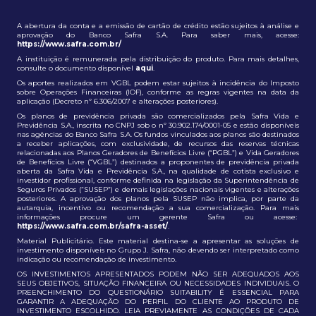
A abertura da conta e a emissão de cartão de crédito estão sujeitos à análise e
aprovação do Banco Safra S.A. Para saber mais, acesse:
https://www.safra.com.br/
A instituição é remunerada pela distribuição do produto. Para mais detalhes,
consulte o documento disponível
aqui
.
Os aportes realizados em VGBL podem estar sujeitos à incidência do Imposto
sobre Operações Financeiras (IOF), conforme as regras vigentes na data da
aplicação (Decreto nº 6.306/2007 e alterações posteriores).
Os planos de previdência privada são comercializados pela Safra Vida e
Previdência S.A., inscrita no CNPJ sob o nº 30.902.174/0001-05 e estão disponíveis
nas agências do Banco Safra S.A. Os fundos vinculados aos planos são destinados
a receber aplicações, com exclusividade, de recursos das reservas técnicas
relacionadas aos Planos Geradores de Benefícios Livre (“PGBL”) e Vida Geradores
de Benefícios Livre (“VGBL”) destinados a proponentes de previdência privada
aberta da Safra Vida e Previdência S.A., na qualidade de cotista exclusivo e
investidor profissional, conforme definida na legislação da Superintendência de
Seguros Privados (“SUSEP”) e demais legislações nacionais vigentes e alterações
posteriores. A aprovação dos planos pela SUSEP não implica, por parte da
autarquia, incentivo ou recomendação a sua comercialização. Para mais
informações procure um gerente Safra ou acesse:
https://www.safra.com.br/safra-asset/
.
Material Publicitário. Este material destina-se a apresentar as soluções de
investimento disponíveis no Grupo J. Safra, não devendo ser interpretado como
indicação ou recomendação de investimento.
OS INVESTIMENTOS APRESENTADOS PODEM NÃO SER ADEQUADOS AOS
SEUS OBJETIVOS, SITUAÇÃO FINANCEIRA OU NECESSIDADES INDIVIDUAIS. O
PREENCHIMENTO DO QUESTIONÁRIO SUITABILITY É ESSENCIAL PARA
GARANTIR A ADEQUAÇÃO DO PERFIL DO CLIENTE AO PRODUTO DE
INVESTIMENTO ESCOLHIDO. LEIA PREVIAMENTE AS CONDIÇÕES DE CADA