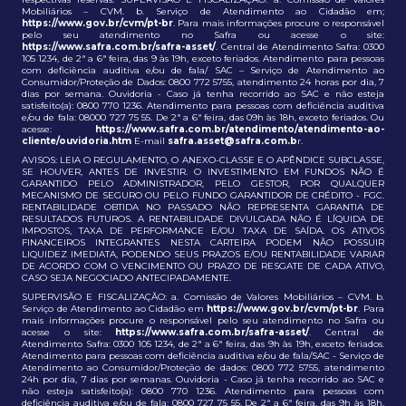
Mobiliários – CVM. b. Serviço de Atendimento ao Cidadão em;
https://www.gov.br/cvm/pt-br
. Para mais informações procure o responsável
pelo seu atendimento no Safra ou acesse o site:
https://www.safra.com.br/safra-asset/
. Central de Atendimento Safra: 0300
105 1234, de 2ª a 6ª feira, das 9 às 19h, exceto feriados. Atendimento para pessoas
com deficiência auditiva e/ou de fala/ SAC – Serviço de Atendimento ao
Consumidor/Proteção de Dados: 0800 772 5755, atendimento 24 horas por dia, 7
dias por semana. Ouvidoria - Caso já tenha recorrido ao SAC e não esteja
satisfeito(a): 0800 770 1236. Atendimento para pessoas com deficiência auditiva
e/ou de fala: 08000 727 75 55. De 2ª a 6ª feira, das 09h às 18h, exceto feriados. Ou
acesse:
https://www.safra.com.br/atendimento/atendimento-ao-
cliente/ouvidoria.htm
E-mail
safra.asset@safra.com.b
r.
AVISOS: LEIA O REGULAMENTO, O ANEXO-CLASSE E O APÊNDICE SUBCLASSE,
SE HOUVER, ANTES DE INVESTIR. O INVESTIMENTO EM FUNDOS NÃO É
GARANTIDO PELO ADMINISTRADOR, PELO GESTOR, POR QUALQUER
MECANISMO DE SEGURO OU PELO FUNDO GARANTIDOR DE CRÉDITO - FGC.
RENTABILIDADE OBTIDA NO PASSADO NÃO REPRESENTA GARANTIA DE
RESULTADOS FUTUROS. A RENTABILIDADE DIVULGADA NÃO É LÍQUIDA DE
IMPOSTOS, TAXA DE PERFORMANCE E/OU TAXA DE SAÍDA. OS ATIVOS
FINANCEIROS INTEGRANTES NESTA CARTEIRA PODEM NÃO POSSUIR
LIQUIDEZ IMEDIATA, PODENDO SEUS PRAZOS E/OU RENTABILIDADE VARIAR
DE ACORDO COM O VENCIMENTO OU PRAZO DE RESGATE DE CADA ATIVO,
CASO SEJA NEGOCIADO ANTECIPADAMENTE.
SUPERVISÃO E FISCALIZAÇÃO: a. Comissão de Valores Mobiliários – CVM. b.
Serviço de Atendimento ao Cidadão em
https://www.gov.br/cvm/pt-br
. Para
mais informações procure o responsável pelo seu atendimento no Safra ou
acesse o site:
https://www.safra.com.br/safra-asset/
. Central de
Atendimento Safra: 0300 105 1234, de 2ª a 6ª feira, das 9h às 19h, exceto feriados.
Atendimento para pessoas com deficiência auditiva e/ou de fala/SAC - Serviço de
Atendimento ao Consumidor/Proteção de dados: 0800 772 5755, atendimento
24h por dia, 7 dias por semanas. Ouvidoria - Caso já tenha recorrido ao SAC e
não esteja satisfeito(a): 0800 770 1236. Atendimento para pessoas com
deficiência auditiva e/ou de fala: 0800 727 75 55. De 2ª a 6ª feira, das 9h às 18h,