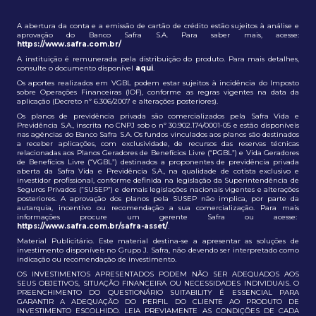
A abertura da conta e a emissão de cartão de crédito estão sujeitos à análise e
aprovação do Banco Safra S.A. Para saber mais, acesse:
https://www.safra.com.br/
A instituição é remunerada pela distribuição do produto. Para mais detalhes,
consulte o documento disponível
aqui
.
Os aportes realizados em VGBL podem estar sujeitos à incidência do Imposto
sobre Operações Financeiras (IOF), conforme as regras vigentes na data da
aplicação (Decreto nº 6.306/2007 e alterações posteriores).
Os planos de previdência privada são comercializados pela Safra Vida e
Previdência S.A., inscrita no CNPJ sob o nº 30.902.174/0001-05 e estão disponíveis
nas agências do Banco Safra S.A. Os fundos vinculados aos planos são destinados
a receber aplicações, com exclusividade, de recursos das reservas técnicas
relacionadas aos Planos Geradores de Benefícios Livre (“PGBL”) e Vida Geradores
de Benefícios Livre (“VGBL”) destinados a proponentes de previdência privada
aberta da Safra Vida e Previdência S.A., na qualidade de cotista exclusivo e
investidor profissional, conforme definida na legislação da Superintendência de
Seguros Privados (“SUSEP”) e demais legislações nacionais vigentes e alterações
posteriores. A aprovação dos planos pela SUSEP não implica, por parte da
autarquia, incentivo ou recomendação a sua comercialização. Para mais
informações procure um gerente Safra ou acesse:
https://www.safra.com.br/safra-asset/
.
Material Publicitário. Este material destina-se a apresentar as soluções de
investimento disponíveis no Grupo J. Safra, não devendo ser interpretado como
indicação ou recomendação de investimento.
OS INVESTIMENTOS APRESENTADOS PODEM NÃO SER ADEQUADOS AOS
SEUS OBJETIVOS, SITUAÇÃO FINANCEIRA OU NECESSIDADES INDIVIDUAIS. O
PREENCHIMENTO DO QUESTIONÁRIO SUITABILITY É ESSENCIAL PARA
GARANTIR A ADEQUAÇÃO DO PERFIL DO CLIENTE AO PRODUTO DE
INVESTIMENTO ESCOLHIDO. LEIA PREVIAMENTE AS CONDIÇÕES DE CADA