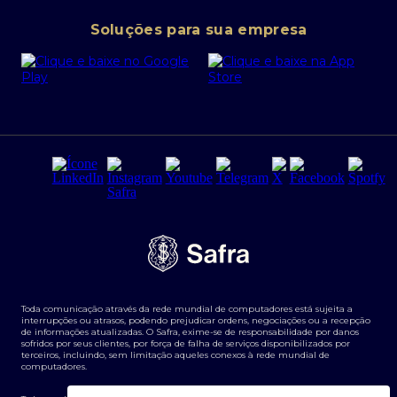
Conta corrente PJ
Portal da Privacidade
Soluções para sua empresa
Cartão Safra Empresas
PRSAC
Empréstimo e financiamentos PJ
Regras e Parâmetros de Atuação Banco Safra
Seguros para empresas
Relações com investidores
Derivativos
Remuneração Diferenciada FEE BASED
Agronegócios
Segurança da Informação
Tarifas e serviços Pessoa Física
Termos de Uso
Transparência de remuneração
Guia de Classificação de Natureza Cambial
Toda comunicação através da rede mundial de computadores está sujeita a
Termos e Condições para Portabilidade de Investimento
interrupções ou atrasos, podendo prejudicar ordens, negociações ou a recepção
de informações atualizadas. O Safra, exime-se de responsabilidade por danos
sofridos por seus clientes, por força de falha de serviços disponibilizados por
terceiros, incluindo, sem limitação aqueles conexos à rede mundial de
computadores.