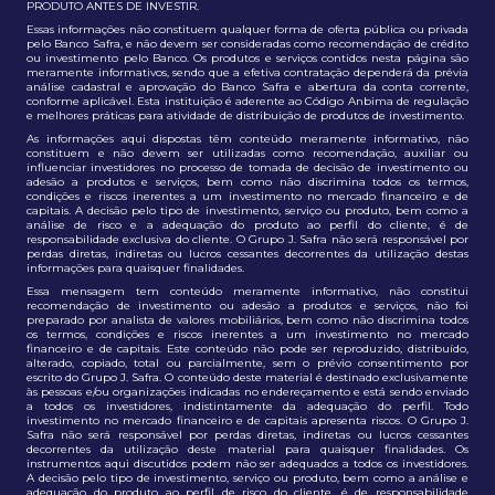
PRODUTO ANTES DE INVESTIR.
Essas informações não constituem qualquer forma de oferta pública ou privada
pelo Banco Safra, e não devem ser consideradas como recomendação de crédito
ou investimento pelo Banco. Os produtos e serviços contidos nesta página são
meramente informativos, sendo que a efetiva contratação dependerá da prévia
análise cadastral e aprovação do Banco Safra e abertura da conta corrente,
conforme aplicável. Esta instituição é aderente ao Código Anbima de regulação
e melhores práticas para atividade de distribuição de produtos de investimento.
As informações aqui dispostas têm conteúdo meramente informativo, não
constituem e não devem ser utilizadas como recomendação, auxiliar ou
influenciar investidores no processo de tomada de decisão de investimento ou
adesão a produtos e serviços, bem como não discrimina todos os termos,
condições e riscos inerentes a um investimento no mercado financeiro e de
capitais. A decisão pelo tipo de investimento, serviço ou produto, bem como a
análise de risco e a adequação do produto ao perfil do cliente, é de
responsabilidade exclusiva do cliente. O Grupo J. Safra não será responsável por
perdas diretas, indiretas ou lucros cessantes decorrentes da utilização destas
informações para quaisquer finalidades.
Essa mensagem tem conteúdo meramente informativo, não constitui
recomendação de investimento ou adesão a produtos e serviços, não foi
preparado por analista de valores mobiliários, bem como não discrimina todos
os termos, condições e riscos inerentes a um investimento no mercado
financeiro e de capitais. Este conteúdo não pode ser reproduzido, distribuído,
alterado, copiado, total ou parcialmente, sem o prévio consentimento por
escrito do Grupo J. Safra. O conteúdo deste material é destinado exclusivamente
às pessoas e/ou organizações indicadas no endereçamento e está sendo enviado
a todos os investidores, indistintamente da adequação do perfil. Todo
investimento no mercado financeiro e de capitais apresenta riscos. O Grupo J.
Safra não será responsável por perdas diretas, indiretas ou lucros cessantes
decorrentes da utilização deste material para quaisquer finalidades. Os
instrumentos aqui discutidos podem não ser adequados a todos os investidores.
A decisão pelo tipo de investimento, serviço ou produto, bem como a análise e
adequação do produto ao perfil de risco do cliente, é de responsabilidade