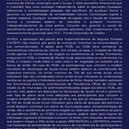
exclusiva do cliente, razão pela qual o Grupo J. Safra aconselha fortemente que
o investidor faça uma avaliação independente sobre as operações. Quaisquer
referências a rentabilidades passadas não significam de qualquer forma a
garantia ou previsibilidade de rentabilidades futuras. Contratação sujeita à
análise cadastral. Qualquer rentabilidade divulgada não é líquida de impostos.
Termos e condições podem ser alterados a qualquer momento,
independentemente de aviso prévio. Consulte seu gerente e canais de
atendimento para os termos e condições aplicáveis. Este investimento não é
necessariamente garantido pelo FGC - Fundo Garantidor de Crédito.
AVISOS: a aprovação dos planos pela Superintendência de Seguros Privados
(“SUSEP”) não implica, por parte da autarquia, incentivo ou recomendação a
sua comercialização. A opção pelo PGBL ou VGBL deve considerar as
características tributárias do cliente. Em ambos os casos, o Imposto de Renda
incide apenas no momento do resgate ou recebimento da renda. Entretanto,
enquanto no VGBL o Imposto de Renda incide apenas sobre os rendimentos, no
PGBL o imposto incide sobre o valor total a ser resgatado ou recebido sob a
forma de renda. No caso do PGBL, os participantes que utilizam o modelo
completo de Declaração de Ajuste Anual podem deduzir as contribuições do
respectivo exercício, no limite máximo de 12% de sua renda bruta anual
tributável. Não são considerados como renda anual tributável os rendimentos
isentos ou os sujeitos à tributação exclusiva de fonte. Regras também aplicáveis
aos funcionários públicos, contribuintes de Previdência Oficial da União, do
estado ou do município. Os prêmios/contribuições pagos aos planos VGBL, por
sua vez, não podem ser deduzidos na Declaração de Ajuste Anual e, portanto,
este tipo de plano seria mais adequado aos participantes que utilizam o
modelo simplificado de Declaração de IR ou aos que já ultrapassaram o limite
de 12% da renda bruta anual tributável para efeito de dedução dos prêmios e
ainda desejam contratar um plano de acumulação para complementação de
renda. Até a ocorrência do primeiro resgate ou obtenção do benefício do plano
de previdência (PBGL ou VGBL), o participante poderá optar pelo regime de
tributação regressiva (tributação exclusiva na fonte, com alíquotas decrescentes
que podem chegar a 10%), sendo a opção IRRETRATÁVEL e DEFINITIVA, mesmo
nas hipóteses de portabilidade de recursos e de transferência de participantes e
respectivas reservas. SUPERVISÃO E FISCALIZAÇÃO: a. Comissão de Valores