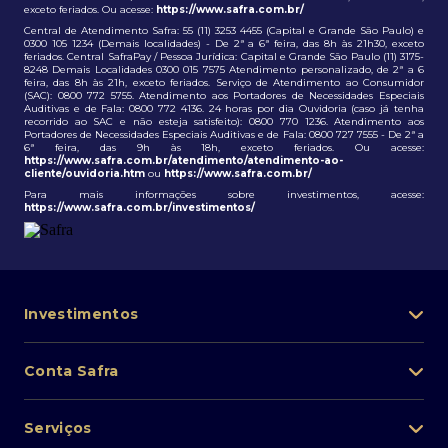
exceto feriados. Ou acesse:
https://www.safra.com.br/
Central de Atendimento Safra: 55 (11) 3253 4455 (Capital e Grande São Paulo) e
0300 105 1234 (Demais localidades) - De 2ª a 6ª feira, das 8h às 21h30, exceto
feriados. Central SafraPay / Pessoa Jurídica: Capital e Grande São Paulo (11) 3175-
8248 Demais Localidades 0300 015 7575 Atendimento personalizado, de 2ª a 6
feira, das 8h às 21h, exceto feriados. Serviço de Atendimento ao Consumidor
(SAC): 0800 772 5755. Atendimento aos Portadores de Necessidades Especiais
Auditivas e de Fala: 0800 772 4136. 24 horas por dia Ouvidoria (caso já tenha
recorrido ao SAC e não esteja satisfeito): 0800 770 1236. Atendimento aos
Portadores de Necessidades Especiais Auditivas e de Fala: 0800 727 7555 - De 2ª a
6ª feira, das 9h às 18h, exceto feriados. Ou acesse:
https://www.safra.com.br/atendimento/atendimento-ao-
cliente/ouvidoria.htm
ou
https://www.safra.com.br/
Para mais informações sobre investimentos, acesse:
https://www.safra.com.br/investimentos/
Investimentos
Portfólio de investimentos
Conta Safra
Safra Asset
Abra sua conta
Lista de fundos de investimento
Serviços
Pessoa Física