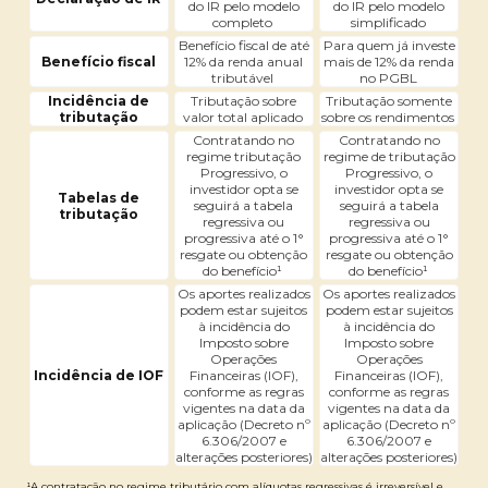
do IR pelo modelo
do IR pelo modelo
completo
simplificado
Benefício fiscal de até
Para quem já investe
Benefício fiscal
12% da renda anual
mais de 12% da renda
tributável
no PGBL
Incidência de
Tributação sobre
Tributação somente
tributação
valor total aplicado
sobre os rendimentos
Contratando no
Contratando no
regime tributação
regime de tributação
Progressivo, o
Progressivo, o
investidor opta se
investidor opta se
Tabelas de
seguirá a tabela
seguirá a tabela
tributação
regressiva ou
regressiva ou
progressiva até o 1°
progressiva até o 1°
resgate ou obtenção
resgate ou obtenção
do benefício¹
do benefício¹
Os aportes realizados
Os aportes realizados
podem estar sujeitos
podem estar sujeitos
à incidência do
à incidência do
Imposto sobre
Imposto sobre
Operações
Operações
Incidência de IOF
Financeiras (IOF),
Financeiras (IOF),
conforme as regras
conforme as regras
vigentes na data da
vigentes na data da
aplicação (Decreto nº
aplicação (Decreto nº
6.306/2007 e
6.306/2007 e
alterações posteriores)
alterações posteriores)
¹A contratação no regime tributário com alíquotas regressivas é irreversível e