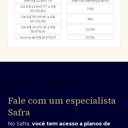
Até R$ 22.847,76
Não há cobrança do IR
De R$ 22.847,77 a R$
7,5%
33.919,80
De R$ 33.919,81 a R$
15%
45.012,60
De R$ 45.012,61 a R$
22,5%
55.976,16
Acima de R$ 55.976,17
27,5%
Fale com um especialista
Safra
No Safra,
você tem acesso a planos de