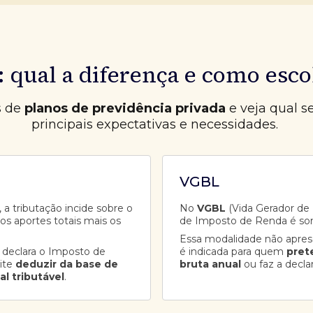
 qual a diferença e como esco
s de
planos de previdência privada
e veja qual s
principais expectativas e necessidades.
VGBL
 a tributação incide sobre o
No
VGBL
(Vida Gerador de B
aos aportes totais mais os
de Imposto de Renda é so
Essa modalidade não apre
 declara o Imposto de
é indicada para quem
pret
ite
deduzir da base de
bruta anual
ou faz a decla
al tributável
.