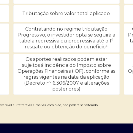
Tributação sobre valor total aplicado
Contratando no regime tributação
Progressivo, o investidor opta se seguirá a
Pr
tabela regressiva ou progressiva até o 1°
t
resgate ou obtenção do benefício¹
Os aportes realizados podem estar
sujeitos à incidência do Imposto sobre
Operações Financeiras (IOF), conforme as
Op
regras vigentes na data da aplicação
(Decreto nº 6.306/2007 e alterações
posteriores)
versível e irretratável. Uma vez escolhido, não poderá ser alterado.