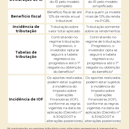
do IR pelo modelo
do IR pelo modelo
completo
simplificado
Benefício fiscal de até
Para quem já investe
Benefício fiscal
12% da renda anual
mais de 12% da renda
tributável
no PGBL
Incidência de
Tributação sobre
Tributação somente
tributação
valor total aplicado
sobre os rendimentos
Contratando no
Contratando no
regime tributação
regime de tributação
Progressivo, o
Progressivo, o
investidor opta se
investidor opta se
Tabelas de
seguirá a tabela
seguirá a tabela
tributação
regressiva ou
regressiva ou
progressiva até o 1°
progressiva até o 1°
resgate ou obtenção
resgate ou obtenção
do benefício¹
do benefício¹
Os aportes realizados
Os aportes realizados
podem estar sujeitos
podem estar sujeitos
à incidência do
à incidência do
Imposto sobre
Imposto sobre
Operações
Operações
Incidência de IOF
Financeiras (IOF),
Financeiras (IOF),
conforme as regras
conforme as regras
vigentes na data da
vigentes na data da
aplicação (Decreto nº
aplicação (Decreto nº
6.306/2007 e
6.306/2007 e
alterações posteriores)
alterações posteriores)
¹A contratação no regime tributário com alíquotas regressivas é irreversível e