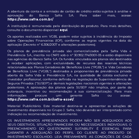
A abertura da conta e a emissão de cartão de crédito estão sujeitos à análise e
aprovação do Banco Safra S.A. Para saber mais, acesse:
https://www.safra.com.br/
A instituição é remunerada pela distribuição do produto. Para mais detalhes,
consulte o documento disponível
aqui
.
Os aportes realizados em VGBL podem estar sujeitos à incidência do Imposto
sobre Operações Financeiras (IOF), conforme as regras vigentes na data da
aplicação (Decreto nº 6.306/2007 e alterações posteriores).
Os planos de previdência privada são comercializados pela Safra Vida e
Previdência S.A., inscrita no CNPJ sob o nº 30.902.174/0001-05 e estão disponíveis
nas agências do Banco Safra S.A. Os fundos vinculados aos planos são destinados
a receber aplicações, com exclusividade, de recursos das reservas técnicas
relacionadas aos Planos Geradores de Benefícios Livre (“PGBL”) e Vida Geradores
de Benefícios Livre (“VGBL”) destinados a proponentes de previdência privada
aberta da Safra Vida e Previdência S.A., na qualidade de cotista exclusivo e
investidor profissional, conforme definida na legislação da Superintendência de
Seguros Privados (“SUSEP”) e demais legislações nacionais vigentes e alterações
posteriores. A aprovação dos planos pela SUSEP não implica, por parte da
autarquia, incentivo ou recomendação a sua comercialização. Para mais
informações procure um gerente Safra ou acesse:
https://www.safra.com.br/safra-asset/
.
Material Publicitário. Este material destina-se a apresentar as soluções de
investimento disponíveis no Grupo J. Safra, não devendo ser interpretado como
indicação ou recomendação de investimento.
OS INVESTIMENTOS APRESENTADOS PODEM NÃO SER ADEQUADOS AOS
SEUS OBJETIVOS, SITUAÇÃO FINANCEIRA OU NECESSIDADES INDIVIDUAIS. O
PREENCHIMENTO DO QUESTIONÁRIO SUITABILITY É ESSENCIAL PARA
GARANTIR A ADEQUAÇÃO DO PERFIL DO CLIENTE AO PRODUTO DE
INVESTIMENTO ESCOLHIDO. LEIA PREVIAMENTE AS CONDIÇÕES DE CADA