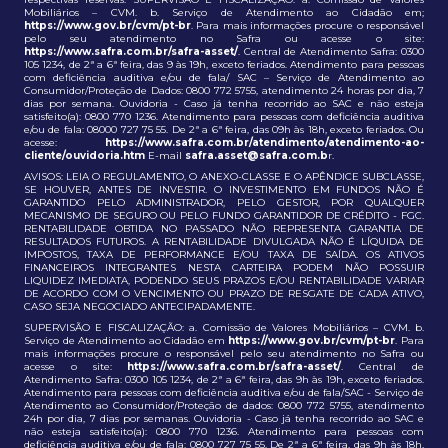
Mobiliários – CVM. b. Serviço de Atendimento ao Cidadão em;
https://www.gov.br/cvm/pt-br
. Para mais informações procure o responsável
pelo seu atendimento no Safra ou acesse o site:
https://www.safra.com.br/safra-asset/
. Central de Atendimento Safra: 0300
105 1234, de 2ª a 6ª feira, das 9 às 19h, exceto feriados. Atendimento para pessoas
com deficiência auditiva e/ou de fala/ SAC – Serviço de Atendimento ao
Consumidor/Proteção de Dados: 0800 772 5755, atendimento 24 horas por dia, 7
dias por semana. Ouvidoria - Caso já tenha recorrido ao SAC e não esteja
satisfeito(a): 0800 770 1236. Atendimento para pessoas com deficiência auditiva
e/ou de fala: 08000 727 75 55. De 2ª a 6ª feira, das 09h às 18h, exceto feriados. Ou
acesse:
https://www.safra.com.br/atendimento/atendimento-ao-
cliente/ouvidoria.htm
E-mail
safra.asset@safra.com.b
r.
AVISOS: LEIA O REGULAMENTO, O ANEXO-CLASSE E O APÊNDICE SUBCLASSE,
SE HOUVER, ANTES DE INVESTIR. O INVESTIMENTO EM FUNDOS NÃO É
GARANTIDO PELO ADMINISTRADOR, PELO GESTOR, POR QUALQUER
MECANISMO DE SEGURO OU PELO FUNDO GARANTIDOR DE CRÉDITO - FGC.
RENTABILIDADE OBTIDA NO PASSADO NÃO REPRESENTA GARANTIA DE
RESULTADOS FUTUROS. A RENTABILIDADE DIVULGADA NÃO É LÍQUIDA DE
IMPOSTOS, TAXA DE PERFORMANCE E/OU TAXA DE SAÍDA. OS ATIVOS
FINANCEIROS INTEGRANTES NESTA CARTEIRA PODEM NÃO POSSUIR
LIQUIDEZ IMEDIATA, PODENDO SEUS PRAZOS E/OU RENTABILIDADE VARIAR
DE ACORDO COM O VENCIMENTO OU PRAZO DE RESGATE DE CADA ATIVO,
CASO SEJA NEGOCIADO ANTECIPADAMENTE.
SUPERVISÃO E FISCALIZAÇÃO: a. Comissão de Valores Mobiliários – CVM. b.
Serviço de Atendimento ao Cidadão em
https://www.gov.br/cvm/pt-br
. Para
mais informações procure o responsável pelo seu atendimento no Safra ou
acesse o site:
https://www.safra.com.br/safra-asset/
. Central de
Atendimento Safra: 0300 105 1234, de 2ª a 6ª feira, das 9h às 19h, exceto feriados.
Atendimento para pessoas com deficiência auditiva e/ou de fala/SAC - Serviço de
Atendimento ao Consumidor/Proteção de dados: 0800 772 5755, atendimento
24h por dia, 7 dias por semanas. Ouvidoria - Caso já tenha recorrido ao SAC e
não esteja satisfeito(a): 0800 770 1236. Atendimento para pessoas com
deficiência auditiva e/ou de fala: 0800 727 75 55. De 2ª a 6ª feira, das 9h às 18h,