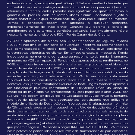
exclusiva do cliente, razão pela qual o Grupo J. Safra aconselha fortemente que
o investidor faça uma avaliação independente sobre as operações. Quaisquer
referências a rentabilidades passadas não significam de qualquer forma a
garantia ou previsibilidade de rentabilidades futuras. Contratação sujeita à
análise cadastral. Qualquer rentabilidade divulgada não é líquida de impostos.
Termos e condições podem ser alterados a qualquer momento,
independentemente de aviso prévio. Consulte seu gerente e canais de
atendimento para os termos e condições aplicáveis. Este investimento não é
necessariamente garantido pelo FGC - Fundo Garantidor de Crédito.
AVISOS: a aprovação dos planos pela Superintendência de Seguros Privados
(“SUSEP”) não implica, por parte da autarquia, incentivo ou recomendação a
sua comercialização. A opção pelo PGBL ou VGBL deve considerar as
características tributárias do cliente. Em ambos os casos, o Imposto de Renda
incide apenas no momento do resgate ou recebimento da renda. Entretanto,
enquanto no VGBL o Imposto de Renda incide apenas sobre os rendimentos, no
PGBL o imposto incide sobre o valor total a ser resgatado ou recebido sob a
forma de renda. No caso do PGBL, os participantes que utilizam o modelo
completo de Declaração de Ajuste Anual podem deduzir as contribuições do
respectivo exercício, no limite máximo de 12% de sua renda bruta anual
tributável. Não são considerados como renda anual tributável os rendimentos
isentos ou os sujeitos à tributação exclusiva de fonte. Regras também aplicáveis
aos funcionários públicos, contribuintes de Previdência Oficial da União, do
estado ou do município. Os prêmios/contribuições pagos aos planos VGBL, por
sua vez, não podem ser deduzidos na Declaração de Ajuste Anual e, portanto,
este tipo de plano seria mais adequado aos participantes que utilizam o
modelo simplificado de Declaração de IR ou aos que já ultrapassaram o limite
de 12% da renda bruta anual tributável para efeito de dedução dos prêmios e
ainda desejam contratar um plano de acumulação para complementação de
renda. Até a ocorrência do primeiro resgate ou obtenção do benefício do plano
de previdência (PBGL ou VGBL), o participante poderá optar pelo regime de
tributação regressiva (tributação exclusiva na fonte, com alíquotas decrescentes
que podem chegar a 10%), sendo a opção IRRETRATÁVEL e DEFINITIVA, mesmo
nas hipóteses de portabilidade de recursos e de transferência de participantes e
respectivas reservas. SUPERVISÃO E FISCALIZAÇÃO: a. Comissão de Valores