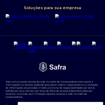
Conta corrente PJ
Portal da Privacidade
Soluções para sua empresa
Cartão Safra Empresas
PRSAC
Empréstimo e financiamentos PJ
Regras e Parâmetros de Atuação Banco Safra
Seguros para empresas
Relações com investidores
Derivativos
Remuneração Diferenciada FEE BASED
Agronegócios
Segurança da Informação
Tarifas e serviços Pessoa Física
Termos de Uso
Transparência de remuneração
Guia de Classificação de Natureza Cambial
Toda comunicação através da rede mundial de computadores está sujeita a
Termos e Condições para Portabilidade de Investimento
interrupções ou atrasos, podendo prejudicar ordens, negociações ou a recepção
de informações atualizadas. O Safra, exime-se de responsabilidade por danos
sofridos por seus clientes, por força de falha de serviços disponibilizados por
terceiros, incluindo, sem limitação aqueles conexos à rede mundial de
computadores.