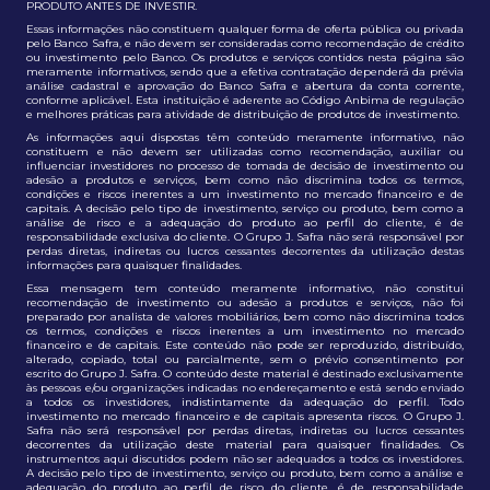
PRODUTO ANTES DE INVESTIR.
Essas informações não constituem qualquer forma de oferta pública ou privada
pelo Banco Safra, e não devem ser consideradas como recomendação de crédito
ou investimento pelo Banco. Os produtos e serviços contidos nesta página são
meramente informativos, sendo que a efetiva contratação dependerá da prévia
análise cadastral e aprovação do Banco Safra e abertura da conta corrente,
conforme aplicável. Esta instituição é aderente ao Código Anbima de regulação
e melhores práticas para atividade de distribuição de produtos de investimento.
As informações aqui dispostas têm conteúdo meramente informativo, não
constituem e não devem ser utilizadas como recomendação, auxiliar ou
influenciar investidores no processo de tomada de decisão de investimento ou
adesão a produtos e serviços, bem como não discrimina todos os termos,
condições e riscos inerentes a um investimento no mercado financeiro e de
capitais. A decisão pelo tipo de investimento, serviço ou produto, bem como a
análise de risco e a adequação do produto ao perfil do cliente, é de
responsabilidade exclusiva do cliente. O Grupo J. Safra não será responsável por
perdas diretas, indiretas ou lucros cessantes decorrentes da utilização destas
informações para quaisquer finalidades.
Essa mensagem tem conteúdo meramente informativo, não constitui
recomendação de investimento ou adesão a produtos e serviços, não foi
preparado por analista de valores mobiliários, bem como não discrimina todos
os termos, condições e riscos inerentes a um investimento no mercado
financeiro e de capitais. Este conteúdo não pode ser reproduzido, distribuído,
alterado, copiado, total ou parcialmente, sem o prévio consentimento por
escrito do Grupo J. Safra. O conteúdo deste material é destinado exclusivamente
às pessoas e/ou organizações indicadas no endereçamento e está sendo enviado
a todos os investidores, indistintamente da adequação do perfil. Todo
investimento no mercado financeiro e de capitais apresenta riscos. O Grupo J.
Safra não será responsável por perdas diretas, indiretas ou lucros cessantes
decorrentes da utilização deste material para quaisquer finalidades. Os
instrumentos aqui discutidos podem não ser adequados a todos os investidores.
A decisão pelo tipo de investimento, serviço ou produto, bem como a análise e
adequação do produto ao perfil de risco do cliente, é de responsabilidade