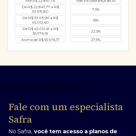
Até R$ 22.847,76
Não há cobrança do IR
De R$ 22.847,77 a R$
7,5%
33.919,80
De R$ 33.919,81 a R$
15%
45.012,60
De R$ 45.012,61 a R$
22,5%
55.976,16
Acima de R$ 55.976,17
27,5%
Fale com um especialista
Safra
No Safra,
você tem acesso a planos de