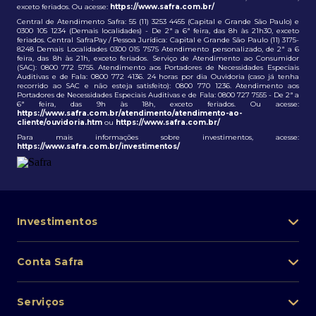
exceto feriados. Ou acesse:
https://www.safra.com.br/
Central de Atendimento Safra: 55 (11) 3253 4455 (Capital e Grande São Paulo) e
0300 105 1234 (Demais localidades) - De 2ª a 6ª feira, das 8h às 21h30, exceto
feriados. Central SafraPay / Pessoa Jurídica: Capital e Grande São Paulo (11) 3175-
8248 Demais Localidades 0300 015 7575 Atendimento personalizado, de 2ª a 6
feira, das 8h às 21h, exceto feriados. Serviço de Atendimento ao Consumidor
(SAC): 0800 772 5755. Atendimento aos Portadores de Necessidades Especiais
Auditivas e de Fala: 0800 772 4136. 24 horas por dia Ouvidoria (caso já tenha
recorrido ao SAC e não esteja satisfeito): 0800 770 1236. Atendimento aos
Portadores de Necessidades Especiais Auditivas e de Fala: 0800 727 7555 - De 2ª a
6ª feira, das 9h às 18h, exceto feriados. Ou acesse:
https://www.safra.com.br/atendimento/atendimento-ao-
cliente/ouvidoria.htm
ou
https://www.safra.com.br/
Para mais informações sobre investimentos, acesse:
https://www.safra.com.br/investimentos/
Investimentos
Portfólio de investimentos
Conta Safra
Safra Asset
Abra sua conta
Lista de fundos de investimento
Serviços
Pessoa Física