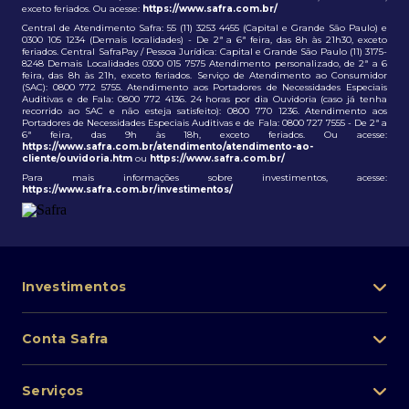
exceto feriados. Ou acesse:
https://www.safra.com.br/
Central de Atendimento Safra: 55 (11) 3253 4455 (Capital e Grande São Paulo) e
0300 105 1234 (Demais localidades) - De 2ª a 6ª feira, das 8h às 21h30, exceto
feriados. Central SafraPay / Pessoa Jurídica: Capital e Grande São Paulo (11) 3175-
8248 Demais Localidades 0300 015 7575 Atendimento personalizado, de 2ª a 6
feira, das 8h às 21h, exceto feriados. Serviço de Atendimento ao Consumidor
(SAC): 0800 772 5755. Atendimento aos Portadores de Necessidades Especiais
Auditivas e de Fala: 0800 772 4136. 24 horas por dia Ouvidoria (caso já tenha
recorrido ao SAC e não esteja satisfeito): 0800 770 1236. Atendimento aos
Portadores de Necessidades Especiais Auditivas e de Fala: 0800 727 7555 - De 2ª a
6ª feira, das 9h às 18h, exceto feriados. Ou acesse:
https://www.safra.com.br/atendimento/atendimento-ao-
cliente/ouvidoria.htm
ou
https://www.safra.com.br/
Para mais informações sobre investimentos, acesse:
https://www.safra.com.br/investimentos/
Investimentos
Portfólio de investimentos
Conta Safra
Safra Asset
Abra sua conta
Lista de fundos de investimento
Serviços
Pessoa Física