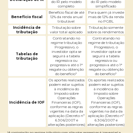
do IR pelo modelo
do IR pelo modelo
completo
simplificado
Benefício fiscal de até
Para quem já investe
Benefício fiscal
12% da renda anual
mais de 12% da renda
tributável
no PGBL
Incidência de
Tributação sobre
Tributação somente
tributação
valor total aplicado
sobre os rendimentos
Contratando no
Contratando no
regime tributação
regime de tributação
Progressivo, o
Progressivo, o
investidor opta se
investidor opta se
Tabelas de
seguirá a tabela
seguirá a tabela
tributação
regressiva ou
regressiva ou
progressiva até o 1°
progressiva até o 1°
resgate ou obtenção
resgate ou obtenção
do benefício¹
do benefício¹
Os aportes realizados
Os aportes realizados
podem estar sujeitos
podem estar sujeitos
à incidência do
à incidência do
Imposto sobre
Imposto sobre
Operações
Operações
Incidência de IOF
Financeiras (IOF),
Financeiras (IOF),
conforme as regras
conforme as regras
vigentes na data da
vigentes na data da
aplicação (Decreto nº
aplicação (Decreto nº
6.306/2007 e
6.306/2007 e
alterações posteriores)
alterações posteriores)
¹A contratação no regime tributário com alíquotas regressivas é irreversível e