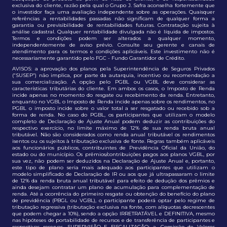
exclusiva do cliente, razão pela qual o Grupo J. Safra aconselha fortemente que
o investidor faça uma avaliação independente sobre as operações. Quaisquer
referências a rentabilidades passadas não significam de qualquer forma a
garantia ou previsibilidade de rentabilidades futuras. Contratação sujeita à
análise cadastral. Qualquer rentabilidade divulgada não é líquida de impostos.
Termos e condições podem ser alterados a qualquer momento,
independentemente de aviso prévio. Consulte seu gerente e canais de
atendimento para os termos e condições aplicáveis. Este investimento não é
necessariamente garantido pelo FGC - Fundo Garantidor de Crédito.
AVISOS: a aprovação dos planos pela Superintendência de Seguros Privados
(“SUSEP”) não implica, por parte da autarquia, incentivo ou recomendação a
sua comercialização. A opção pelo PGBL ou VGBL deve considerar as
características tributárias do cliente. Em ambos os casos, o Imposto de Renda
incide apenas no momento do resgate ou recebimento da renda. Entretanto,
enquanto no VGBL o Imposto de Renda incide apenas sobre os rendimentos, no
PGBL o imposto incide sobre o valor total a ser resgatado ou recebido sob a
forma de renda. No caso do PGBL, os participantes que utilizam o modelo
completo de Declaração de Ajuste Anual podem deduzir as contribuições do
respectivo exercício, no limite máximo de 12% de sua renda bruta anual
tributável. Não são considerados como renda anual tributável os rendimentos
isentos ou os sujeitos à tributação exclusiva de fonte. Regras também aplicáveis
aos funcionários públicos, contribuintes de Previdência Oficial da União, do
estado ou do município. Os prêmios/contribuições pagos aos planos VGBL, por
sua vez, não podem ser deduzidos na Declaração de Ajuste Anual e, portanto,
este tipo de plano seria mais adequado aos participantes que utilizam o
modelo simplificado de Declaração de IR ou aos que já ultrapassaram o limite
de 12% da renda bruta anual tributável para efeito de dedução dos prêmios e
ainda desejam contratar um plano de acumulação para complementação de
renda. Até a ocorrência do primeiro resgate ou obtenção do benefício do plano
de previdência (PBGL ou VGBL), o participante poderá optar pelo regime de
tributação regressiva (tributação exclusiva na fonte, com alíquotas decrescentes
que podem chegar a 10%), sendo a opção IRRETRATÁVEL e DEFINITIVA, mesmo
nas hipóteses de portabilidade de recursos e de transferência de participantes e
respectivas reservas. SUPERVISÃO E FISCALIZAÇÃO: a. Comissão de Valores