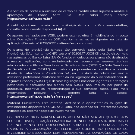
A abertura da conta e a emissão de cartão de crédito estão sujeitos à análise e
aprovação do Banco Safra S.A. Para saber mais, acesse:
https://www.safra.com.br/
A instituição é remunerada pela distribuição do produto. Para mais detalhes,
consulte o documento disponível
aqui
.
Os aportes realizados em VGBL podem estar sujeitos à incidência do Imposto
sobre Operações Financeiras (IOF), conforme as regras vigentes na data da
aplicação (Decreto nº 6.306/2007 e alterações posteriores).
Os planos de previdência privada são comercializados pela Safra Vida e
Previdência S.A., inscrita no CNPJ sob o nº 30.902.174/0001-05 e estão disponíveis
nas agências do Banco Safra S.A. Os fundos vinculados aos planos são destinados
a receber aplicações, com exclusividade, de recursos das reservas técnicas
relacionadas aos Planos Geradores de Benefícios Livre (“PGBL”) e Vida Geradores
de Benefícios Livre (“VGBL”) destinados a proponentes de previdência privada
aberta da Safra Vida e Previdência S.A., na qualidade de cotista exclusivo e
investidor profissional, conforme definida na legislação da Superintendência de
Seguros Privados (“SUSEP”) e demais legislações nacionais vigentes e alterações
posteriores. A aprovação dos planos pela SUSEP não implica, por parte da
autarquia, incentivo ou recomendação a sua comercialização. Para mais
informações procure um gerente Safra ou acesse:
https://www.safra.com.br/safra-asset/
.
Material Publicitário. Este material destina-se a apresentar as soluções de
investimento disponíveis no Grupo J. Safra, não devendo ser interpretado como
indicação ou recomendação de investimento.
OS INVESTIMENTOS APRESENTADOS PODEM NÃO SER ADEQUADOS AOS
SEUS OBJETIVOS, SITUAÇÃO FINANCEIRA OU NECESSIDADES INDIVIDUAIS. O
PREENCHIMENTO DO QUESTIONÁRIO SUITABILITY É ESSENCIAL PARA
GARANTIR A ADEQUAÇÃO DO PERFIL DO CLIENTE AO PRODUTO DE
INVESTIMENTO ESCOLHIDO. LEIA PREVIAMENTE AS CONDIÇÕES DE CADA