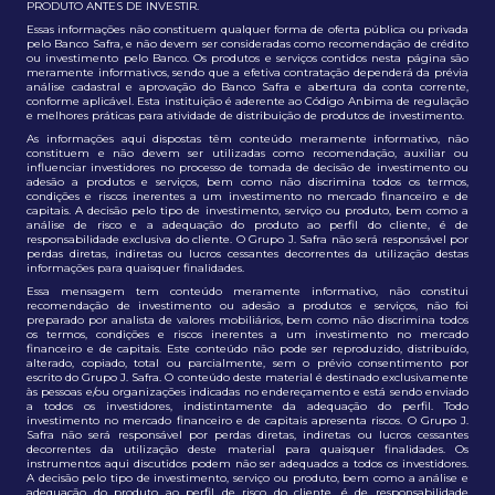
PRODUTO ANTES DE INVESTIR.
Essas informações não constituem qualquer forma de oferta pública ou privada
pelo Banco Safra, e não devem ser consideradas como recomendação de crédito
ou investimento pelo Banco. Os produtos e serviços contidos nesta página são
meramente informativos, sendo que a efetiva contratação dependerá da prévia
análise cadastral e aprovação do Banco Safra e abertura da conta corrente,
conforme aplicável. Esta instituição é aderente ao Código Anbima de regulação
e melhores práticas para atividade de distribuição de produtos de investimento.
As informações aqui dispostas têm conteúdo meramente informativo, não
constituem e não devem ser utilizadas como recomendação, auxiliar ou
influenciar investidores no processo de tomada de decisão de investimento ou
adesão a produtos e serviços, bem como não discrimina todos os termos,
condições e riscos inerentes a um investimento no mercado financeiro e de
capitais. A decisão pelo tipo de investimento, serviço ou produto, bem como a
análise de risco e a adequação do produto ao perfil do cliente, é de
responsabilidade exclusiva do cliente. O Grupo J. Safra não será responsável por
perdas diretas, indiretas ou lucros cessantes decorrentes da utilização destas
informações para quaisquer finalidades.
Essa mensagem tem conteúdo meramente informativo, não constitui
recomendação de investimento ou adesão a produtos e serviços, não foi
preparado por analista de valores mobiliários, bem como não discrimina todos
os termos, condições e riscos inerentes a um investimento no mercado
financeiro e de capitais. Este conteúdo não pode ser reproduzido, distribuído,
alterado, copiado, total ou parcialmente, sem o prévio consentimento por
escrito do Grupo J. Safra. O conteúdo deste material é destinado exclusivamente
às pessoas e/ou organizações indicadas no endereçamento e está sendo enviado
a todos os investidores, indistintamente da adequação do perfil. Todo
investimento no mercado financeiro e de capitais apresenta riscos. O Grupo J.
Safra não será responsável por perdas diretas, indiretas ou lucros cessantes
decorrentes da utilização deste material para quaisquer finalidades. Os
instrumentos aqui discutidos podem não ser adequados a todos os investidores.
A decisão pelo tipo de investimento, serviço ou produto, bem como a análise e
adequação do produto ao perfil de risco do cliente, é de responsabilidade