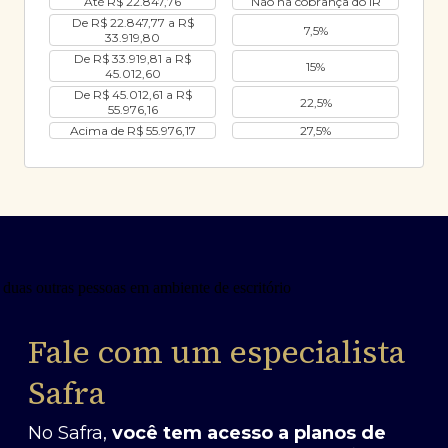
Até R$ 22.847,76
Não há cobrança do IR
De R$ 22.847,77 a R$
7,5%
33.919,80
De R$ 33.919,81 a R$
15%
45.012,60
De R$ 45.012,61 a R$
22,5%
55.976,16
Acima de R$ 55.976,17
27,5%
Fale com um especialista
Safra
No Safra,
você tem acesso a planos de