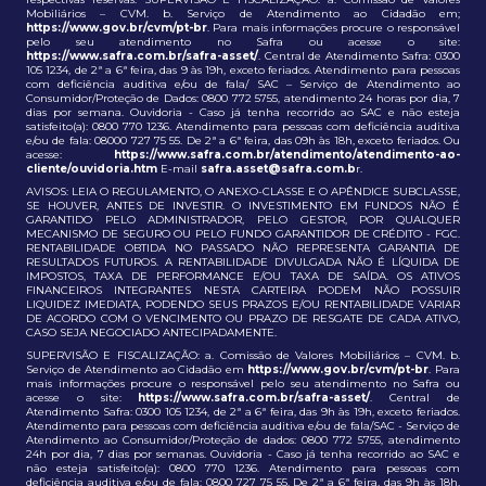
Mobiliários – CVM. b. Serviço de Atendimento ao Cidadão em;
https://www.gov.br/cvm/pt-br
. Para mais informações procure o responsável
pelo seu atendimento no Safra ou acesse o site:
https://www.safra.com.br/safra-asset/
. Central de Atendimento Safra: 0300
105 1234, de 2ª a 6ª feira, das 9 às 19h, exceto feriados. Atendimento para pessoas
com deficiência auditiva e/ou de fala/ SAC – Serviço de Atendimento ao
Consumidor/Proteção de Dados: 0800 772 5755, atendimento 24 horas por dia, 7
dias por semana. Ouvidoria - Caso já tenha recorrido ao SAC e não esteja
satisfeito(a): 0800 770 1236. Atendimento para pessoas com deficiência auditiva
e/ou de fala: 08000 727 75 55. De 2ª a 6ª feira, das 09h às 18h, exceto feriados. Ou
acesse:
https://www.safra.com.br/atendimento/atendimento-ao-
cliente/ouvidoria.htm
E-mail
safra.asset@safra.com.b
r.
AVISOS: LEIA O REGULAMENTO, O ANEXO-CLASSE E O APÊNDICE SUBCLASSE,
SE HOUVER, ANTES DE INVESTIR. O INVESTIMENTO EM FUNDOS NÃO É
GARANTIDO PELO ADMINISTRADOR, PELO GESTOR, POR QUALQUER
MECANISMO DE SEGURO OU PELO FUNDO GARANTIDOR DE CRÉDITO - FGC.
RENTABILIDADE OBTIDA NO PASSADO NÃO REPRESENTA GARANTIA DE
RESULTADOS FUTUROS. A RENTABILIDADE DIVULGADA NÃO É LÍQUIDA DE
IMPOSTOS, TAXA DE PERFORMANCE E/OU TAXA DE SAÍDA. OS ATIVOS
FINANCEIROS INTEGRANTES NESTA CARTEIRA PODEM NÃO POSSUIR
LIQUIDEZ IMEDIATA, PODENDO SEUS PRAZOS E/OU RENTABILIDADE VARIAR
DE ACORDO COM O VENCIMENTO OU PRAZO DE RESGATE DE CADA ATIVO,
CASO SEJA NEGOCIADO ANTECIPADAMENTE.
SUPERVISÃO E FISCALIZAÇÃO: a. Comissão de Valores Mobiliários – CVM. b.
Serviço de Atendimento ao Cidadão em
https://www.gov.br/cvm/pt-br
. Para
mais informações procure o responsável pelo seu atendimento no Safra ou
acesse o site:
https://www.safra.com.br/safra-asset/
. Central de
Atendimento Safra: 0300 105 1234, de 2ª a 6ª feira, das 9h às 19h, exceto feriados.
Atendimento para pessoas com deficiência auditiva e/ou de fala/SAC - Serviço de
Atendimento ao Consumidor/Proteção de dados: 0800 772 5755, atendimento
24h por dia, 7 dias por semanas. Ouvidoria - Caso já tenha recorrido ao SAC e
não esteja satisfeito(a): 0800 770 1236. Atendimento para pessoas com
deficiência auditiva e/ou de fala: 0800 727 75 55. De 2ª a 6ª feira, das 9h às 18h,