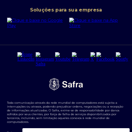
Conta corrente PJ
Portal da Privacidade
Soluções para sua empresa
Cartão Safra Empresas
PRSAC
Empréstimo e financiamentos PJ
Regras e Parâmetros de Atuação Banco Safra
Seguros para empresas
Relações com investidores
Derivativos
Remuneração Diferenciada FEE BASED
Agronegócios
Segurança da Informação
Tarifas e serviços Pessoa Física
Termos de Uso
Transparência de remuneração
Guia de Classificação de Natureza Cambial
Toda comunicação através da rede mundial de computadores está sujeita a
Termos e Condições para Portabilidade de Investimento
interrupções ou atrasos, podendo prejudicar ordens, negociações ou a recepção
de informações atualizadas. O Safra, exime-se de responsabilidade por danos
sofridos por seus clientes, por força de falha de serviços disponibilizados por
terceiros, incluindo, sem limitação aqueles conexos à rede mundial de
computadores.