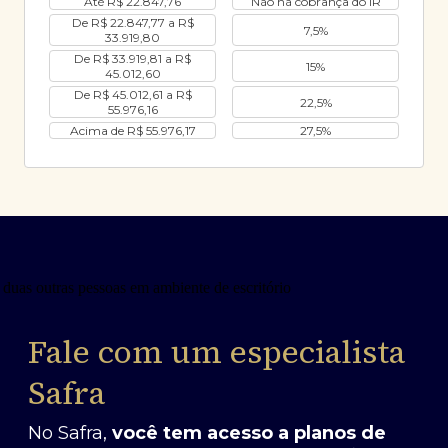
Até R$ 22.847,76
Não há cobrança do IR
De R$ 22.847,77 a R$
7,5%
33.919,80
De R$ 33.919,81 a R$
15%
45.012,60
De R$ 45.012,61 a R$
22,5%
55.976,16
Acima de R$ 55.976,17
27,5%
Fale com um especialista
Safra
No Safra,
você tem acesso a planos de