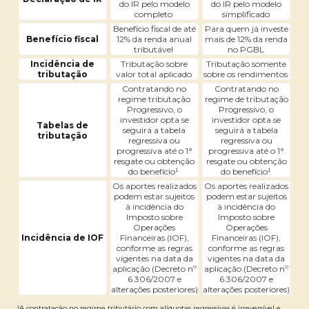
do IR pelo modelo
do IR pelo modelo
completo
simplificado
Benefício fiscal de até
Para quem já investe
Benefício fiscal
12% da renda anual
mais de 12% da renda
tributável
no PGBL
Incidência de
Tributação sobre
Tributação somente
tributação
valor total aplicado
sobre os rendimentos
Contratando no
Contratando no
regime tributação
regime de tributação
Progressivo, o
Progressivo, o
investidor opta se
investidor opta se
Tabelas de
seguirá a tabela
seguirá a tabela
tributação
regressiva ou
regressiva ou
progressiva até o 1°
progressiva até o 1°
resgate ou obtenção
resgate ou obtenção
do benefício¹
do benefício¹
Os aportes realizados
Os aportes realizados
podem estar sujeitos
podem estar sujeitos
à incidência do
à incidência do
Imposto sobre
Imposto sobre
Operações
Operações
Incidência de IOF
Financeiras (IOF),
Financeiras (IOF),
conforme as regras
conforme as regras
vigentes na data da
vigentes na data da
aplicação (Decreto nº
aplicação (Decreto nº
6.306/2007 e
6.306/2007 e
alterações posteriores)
alterações posteriores)
¹A contratação no regime tributário com alíquotas regressivas é irreversível e