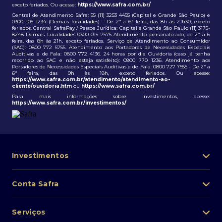
exceto feriados. Ou acesse:
https://www.safra.com.br/
Central de Atendimento Safra: 55 (11) 3253 4455 (Capital e Grande São Paulo) e
0300 105 1234 (Demais localidades) - De 2ª a 6ª feira, das 8h às 21h30, exceto
feriados. Central SafraPay / Pessoa Jurídica: Capital e Grande São Paulo (11) 3175-
8248 Demais Localidades 0300 015 7575 Atendimento personalizado, de 2ª a 6
feira, das 8h às 21h, exceto feriados. Serviço de Atendimento ao Consumidor
(SAC): 0800 772 5755. Atendimento aos Portadores de Necessidades Especiais
Auditivas e de Fala: 0800 772 4136. 24 horas por dia Ouvidoria (caso já tenha
recorrido ao SAC e não esteja satisfeito): 0800 770 1236. Atendimento aos
Portadores de Necessidades Especiais Auditivas e de Fala: 0800 727 7555 - De 2ª a
6ª feira, das 9h às 18h, exceto feriados. Ou acesse:
https://www.safra.com.br/atendimento/atendimento-ao-
cliente/ouvidoria.htm
ou
https://www.safra.com.br/
Para mais informações sobre investimentos, acesse:
https://www.safra.com.br/investimentos/
Investimentos
Portfólio de investimentos
Conta Safra
Safra Asset
Abra sua conta
Lista de fundos de investimento
Serviços
Pessoa Física