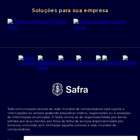
Conta corrente PJ
Portal da Privacidade
Soluções para sua empresa
Cartão Safra Empresas
PRSAC
Empréstimo e financiamentos PJ
Regras e Parâmetros de Atuação Banco Safra
Seguros para empresas
Relações com investidores
Derivativos
Remuneração Diferenciada FEE BASED
Agronegócios
Segurança da Informação
Tarifas e serviços Pessoa Física
Termos de Uso
Transparência de remuneração
Guia de Classificação de Natureza Cambial
Toda comunicação através da rede mundial de computadores está sujeita a
Termos e Condições para Portabilidade de Investimento
interrupções ou atrasos, podendo prejudicar ordens, negociações ou a recepção
de informações atualizadas. O Safra, exime-se de responsabilidade por danos
sofridos por seus clientes, por força de falha de serviços disponibilizados por
terceiros, incluindo, sem limitação aqueles conexos à rede mundial de
computadores.