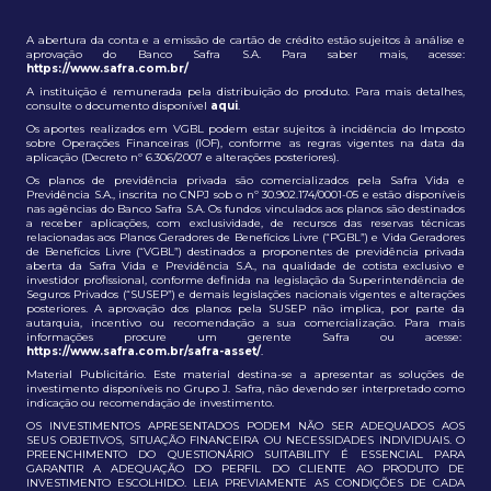
A abertura da conta e a emissão de cartão de crédito estão sujeitos à análise e
aprovação do Banco Safra S.A. Para saber mais, acesse:
https://www.safra.com.br/
A instituição é remunerada pela distribuição do produto. Para mais detalhes,
consulte o documento disponível
aqui
.
Os aportes realizados em VGBL podem estar sujeitos à incidência do Imposto
sobre Operações Financeiras (IOF), conforme as regras vigentes na data da
aplicação (Decreto nº 6.306/2007 e alterações posteriores).
Os planos de previdência privada são comercializados pela Safra Vida e
Previdência S.A., inscrita no CNPJ sob o nº 30.902.174/0001-05 e estão disponíveis
nas agências do Banco Safra S.A. Os fundos vinculados aos planos são destinados
a receber aplicações, com exclusividade, de recursos das reservas técnicas
relacionadas aos Planos Geradores de Benefícios Livre (“PGBL”) e Vida Geradores
de Benefícios Livre (“VGBL”) destinados a proponentes de previdência privada
aberta da Safra Vida e Previdência S.A., na qualidade de cotista exclusivo e
investidor profissional, conforme definida na legislação da Superintendência de
Seguros Privados (“SUSEP”) e demais legislações nacionais vigentes e alterações
posteriores. A aprovação dos planos pela SUSEP não implica, por parte da
autarquia, incentivo ou recomendação a sua comercialização. Para mais
informações procure um gerente Safra ou acesse:
https://www.safra.com.br/safra-asset/
.
Material Publicitário. Este material destina-se a apresentar as soluções de
investimento disponíveis no Grupo J. Safra, não devendo ser interpretado como
indicação ou recomendação de investimento.
OS INVESTIMENTOS APRESENTADOS PODEM NÃO SER ADEQUADOS AOS
SEUS OBJETIVOS, SITUAÇÃO FINANCEIRA OU NECESSIDADES INDIVIDUAIS. O
PREENCHIMENTO DO QUESTIONÁRIO SUITABILITY É ESSENCIAL PARA
GARANTIR A ADEQUAÇÃO DO PERFIL DO CLIENTE AO PRODUTO DE
INVESTIMENTO ESCOLHIDO. LEIA PREVIAMENTE AS CONDIÇÕES DE CADA