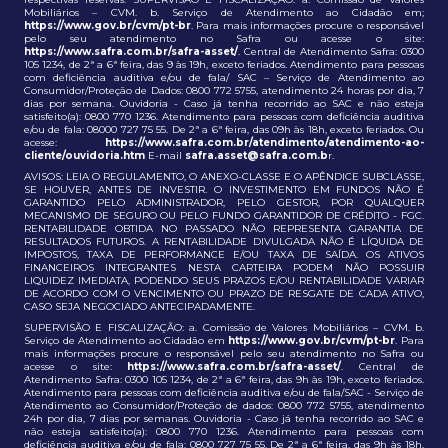
Mobiliários – CVM. b. Serviço de Atendimento ao Cidadão em;
https://www.gov.br/cvm/pt-br
. Para mais informações procure o responsável
pelo seu atendimento no Safra ou acesse o site:
https://www.safra.com.br/safra-asset/
. Central de Atendimento Safra: 0300
105 1234, de 2ª a 6ª feira, das 9 às 19h, exceto feriados. Atendimento para pessoas
com deficiência auditiva e/ou de fala/ SAC – Serviço de Atendimento ao
Consumidor/Proteção de Dados: 0800 772 5755, atendimento 24 horas por dia, 7
dias por semana. Ouvidoria - Caso já tenha recorrido ao SAC e não esteja
satisfeito(a): 0800 770 1236. Atendimento para pessoas com deficiência auditiva
e/ou de fala: 08000 727 75 55. De 2ª a 6ª feira, das 09h às 18h, exceto feriados. Ou
acesse:
https://www.safra.com.br/atendimento/atendimento-ao-
cliente/ouvidoria.htm
E-mail
safra.asset@safra.com.b
r.
AVISOS: LEIA O REGULAMENTO, O ANEXO-CLASSE E O APÊNDICE SUBCLASSE,
SE HOUVER, ANTES DE INVESTIR. O INVESTIMENTO EM FUNDOS NÃO É
GARANTIDO PELO ADMINISTRADOR, PELO GESTOR, POR QUALQUER
MECANISMO DE SEGURO OU PELO FUNDO GARANTIDOR DE CRÉDITO - FGC.
RENTABILIDADE OBTIDA NO PASSADO NÃO REPRESENTA GARANTIA DE
RESULTADOS FUTUROS. A RENTABILIDADE DIVULGADA NÃO É LÍQUIDA DE
IMPOSTOS, TAXA DE PERFORMANCE E/OU TAXA DE SAÍDA. OS ATIVOS
FINANCEIROS INTEGRANTES NESTA CARTEIRA PODEM NÃO POSSUIR
LIQUIDEZ IMEDIATA, PODENDO SEUS PRAZOS E/OU RENTABILIDADE VARIAR
DE ACORDO COM O VENCIMENTO OU PRAZO DE RESGATE DE CADA ATIVO,
CASO SEJA NEGOCIADO ANTECIPADAMENTE.
SUPERVISÃO E FISCALIZAÇÃO: a. Comissão de Valores Mobiliários – CVM. b.
Serviço de Atendimento ao Cidadão em
https://www.gov.br/cvm/pt-br
. Para
mais informações procure o responsável pelo seu atendimento no Safra ou
acesse o site:
https://www.safra.com.br/safra-asset/
. Central de
Atendimento Safra: 0300 105 1234, de 2ª a 6ª feira, das 9h às 19h, exceto feriados.
Atendimento para pessoas com deficiência auditiva e/ou de fala/SAC - Serviço de
Atendimento ao Consumidor/Proteção de dados: 0800 772 5755, atendimento
24h por dia, 7 dias por semanas. Ouvidoria - Caso já tenha recorrido ao SAC e
não esteja satisfeito(a): 0800 770 1236. Atendimento para pessoas com
deficiência auditiva e/ou de fala: 0800 727 75 55. De 2ª a 6ª feira, das 9h às 18h,