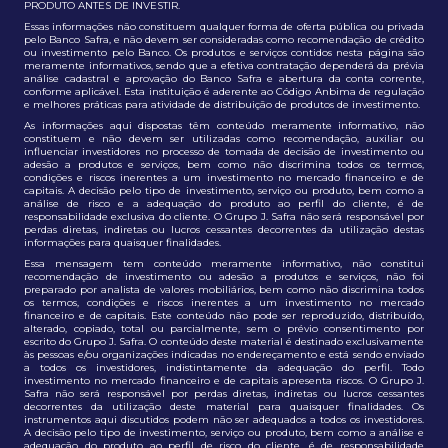
PRODUTO ANTES DE INVESTIR.
Essas informações não constituem qualquer forma de oferta pública ou privada
pelo Banco Safra, e não devem ser consideradas como recomendação de crédito
ou investimento pelo Banco. Os produtos e serviços contidos nesta página são
meramente informativos, sendo que a efetiva contratação dependerá da prévia
análise cadastral e aprovação do Banco Safra e abertura da conta corrente,
conforme aplicável. Esta instituição é aderente ao Código Anbima de regulação
e melhores práticas para atividade de distribuição de produtos de investimento.
As informações aqui dispostas têm conteúdo meramente informativo, não
constituem e não devem ser utilizadas como recomendação, auxiliar ou
influenciar investidores no processo de tomada de decisão de investimento ou
adesão a produtos e serviços, bem como não discrimina todos os termos,
condições e riscos inerentes a um investimento no mercado financeiro e de
capitais. A decisão pelo tipo de investimento, serviço ou produto, bem como a
análise de risco e a adequação do produto ao perfil do cliente, é de
responsabilidade exclusiva do cliente. O Grupo J. Safra não será responsável por
perdas diretas, indiretas ou lucros cessantes decorrentes da utilização destas
informações para quaisquer finalidades.
Essa mensagem tem conteúdo meramente informativo, não constitui
recomendação de investimento ou adesão a produtos e serviços, não foi
preparado por analista de valores mobiliários, bem como não discrimina todos
os termos, condições e riscos inerentes a um investimento no mercado
financeiro e de capitais. Este conteúdo não pode ser reproduzido, distribuído,
alterado, copiado, total ou parcialmente, sem o prévio consentimento por
escrito do Grupo J. Safra. O conteúdo deste material é destinado exclusivamente
às pessoas e/ou organizações indicadas no endereçamento e está sendo enviado
a todos os investidores, indistintamente da adequação do perfil. Todo
investimento no mercado financeiro e de capitais apresenta riscos. O Grupo J.
Safra não será responsável por perdas diretas, indiretas ou lucros cessantes
decorrentes da utilização deste material para quaisquer finalidades. Os
instrumentos aqui discutidos podem não ser adequados a todos os investidores.
A decisão pelo tipo de investimento, serviço ou produto, bem como a análise e
adequação do produto ao perfil de risco do cliente, é de responsabilidade