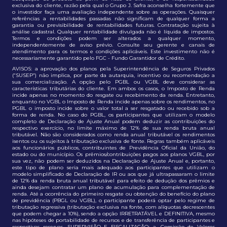
exclusiva do cliente, razão pela qual o Grupo J. Safra aconselha fortemente que
o investidor faça uma avaliação independente sobre as operações. Quaisquer
referências a rentabilidades passadas não significam de qualquer forma a
garantia ou previsibilidade de rentabilidades futuras. Contratação sujeita à
análise cadastral. Qualquer rentabilidade divulgada não é líquida de impostos.
Termos e condições podem ser alterados a qualquer momento,
independentemente de aviso prévio. Consulte seu gerente e canais de
atendimento para os termos e condições aplicáveis. Este investimento não é
necessariamente garantido pelo FGC - Fundo Garantidor de Crédito.
AVISOS: a aprovação dos planos pela Superintendência de Seguros Privados
(“SUSEP”) não implica, por parte da autarquia, incentivo ou recomendação a
sua comercialização. A opção pelo PGBL ou VGBL deve considerar as
características tributárias do cliente. Em ambos os casos, o Imposto de Renda
incide apenas no momento do resgate ou recebimento da renda. Entretanto,
enquanto no VGBL o Imposto de Renda incide apenas sobre os rendimentos, no
PGBL o imposto incide sobre o valor total a ser resgatado ou recebido sob a
forma de renda. No caso do PGBL, os participantes que utilizam o modelo
completo de Declaração de Ajuste Anual podem deduzir as contribuições do
respectivo exercício, no limite máximo de 12% de sua renda bruta anual
tributável. Não são considerados como renda anual tributável os rendimentos
isentos ou os sujeitos à tributação exclusiva de fonte. Regras também aplicáveis
aos funcionários públicos, contribuintes de Previdência Oficial da União, do
estado ou do município. Os prêmios/contribuições pagos aos planos VGBL, por
sua vez, não podem ser deduzidos na Declaração de Ajuste Anual e, portanto,
este tipo de plano seria mais adequado aos participantes que utilizam o
modelo simplificado de Declaração de IR ou aos que já ultrapassaram o limite
de 12% da renda bruta anual tributável para efeito de dedução dos prêmios e
ainda desejam contratar um plano de acumulação para complementação de
renda. Até a ocorrência do primeiro resgate ou obtenção do benefício do plano
de previdência (PBGL ou VGBL), o participante poderá optar pelo regime de
tributação regressiva (tributação exclusiva na fonte, com alíquotas decrescentes
que podem chegar a 10%), sendo a opção IRRETRATÁVEL e DEFINITIVA, mesmo
nas hipóteses de portabilidade de recursos e de transferência de participantes e
respectivas reservas. SUPERVISÃO E FISCALIZAÇÃO: a. Comissão de Valores