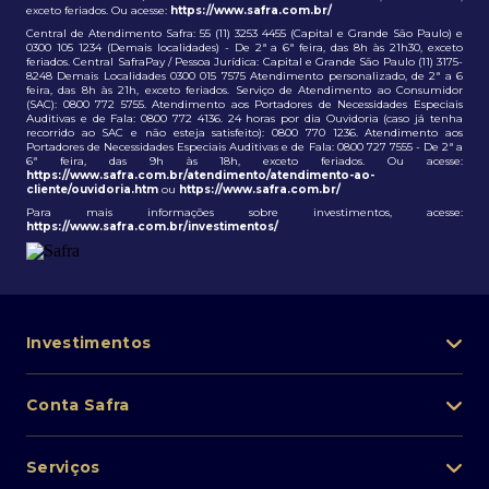
exceto feriados. Ou acesse:
https://www.safra.com.br/
Central de Atendimento Safra: 55 (11) 3253 4455 (Capital e Grande São Paulo) e
0300 105 1234 (Demais localidades) - De 2ª a 6ª feira, das 8h às 21h30, exceto
feriados. Central SafraPay / Pessoa Jurídica: Capital e Grande São Paulo (11) 3175-
8248 Demais Localidades 0300 015 7575 Atendimento personalizado, de 2ª a 6
feira, das 8h às 21h, exceto feriados. Serviço de Atendimento ao Consumidor
(SAC): 0800 772 5755. Atendimento aos Portadores de Necessidades Especiais
Auditivas e de Fala: 0800 772 4136. 24 horas por dia Ouvidoria (caso já tenha
recorrido ao SAC e não esteja satisfeito): 0800 770 1236. Atendimento aos
Portadores de Necessidades Especiais Auditivas e de Fala: 0800 727 7555 - De 2ª a
6ª feira, das 9h às 18h, exceto feriados. Ou acesse:
https://www.safra.com.br/atendimento/atendimento-ao-
cliente/ouvidoria.htm
ou
https://www.safra.com.br/
Para mais informações sobre investimentos, acesse:
https://www.safra.com.br/investimentos/
Investimentos
Portfólio de investimentos
Conta Safra
Safra Asset
Abra sua conta
Lista de fundos de investimento
Serviços
Pessoa Física