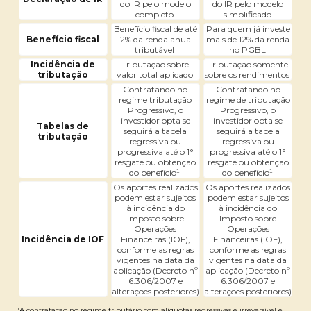
do IR pelo modelo
do IR pelo modelo
completo
simplificado
Benefício fiscal de até
Para quem já investe
Benefício fiscal
12% da renda anual
mais de 12% da renda
tributável
no PGBL
Incidência de
Tributação sobre
Tributação somente
tributação
valor total aplicado
sobre os rendimentos
Contratando no
Contratando no
regime tributação
regime de tributação
Progressivo, o
Progressivo, o
investidor opta se
investidor opta se
Tabelas de
seguirá a tabela
seguirá a tabela
tributação
regressiva ou
regressiva ou
progressiva até o 1°
progressiva até o 1°
resgate ou obtenção
resgate ou obtenção
do benefício¹
do benefício¹
Os aportes realizados
Os aportes realizados
podem estar sujeitos
podem estar sujeitos
à incidência do
à incidência do
Imposto sobre
Imposto sobre
Operações
Operações
Incidência de IOF
Financeiras (IOF),
Financeiras (IOF),
conforme as regras
conforme as regras
vigentes na data da
vigentes na data da
aplicação (Decreto nº
aplicação (Decreto nº
6.306/2007 e
6.306/2007 e
alterações posteriores)
alterações posteriores)
¹A contratação no regime tributário com alíquotas regressivas é irreversível e