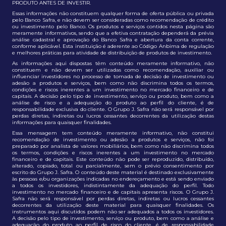
PRODUTO ANTES DE INVESTIR.
Essas informações não constituem qualquer forma de oferta pública ou privada
pelo Banco Safra, e não devem ser consideradas como recomendação de crédito
ou investimento pelo Banco. Os produtos e serviços contidos nesta página são
meramente informativos, sendo que a efetiva contratação dependerá da prévia
análise cadastral e aprovação do Banco Safra e abertura da conta corrente,
conforme aplicável. Esta instituição é aderente ao Código Anbima de regulação
e melhores práticas para atividade de distribuição de produtos de investimento.
As informações aqui dispostas têm conteúdo meramente informativo, não
constituem e não devem ser utilizadas como recomendação, auxiliar ou
influenciar investidores no processo de tomada de decisão de investimento ou
adesão a produtos e serviços, bem como não discrimina todos os termos,
condições e riscos inerentes a um investimento no mercado financeiro e de
capitais. A decisão pelo tipo de investimento, serviço ou produto, bem como a
análise de risco e a adequação do produto ao perfil do cliente, é de
responsabilidade exclusiva do cliente. O Grupo J. Safra não será responsável por
perdas diretas, indiretas ou lucros cessantes decorrentes da utilização destas
informações para quaisquer finalidades.
Essa mensagem tem conteúdo meramente informativo, não constitui
recomendação de investimento ou adesão a produtos e serviços, não foi
preparado por analista de valores mobiliários, bem como não discrimina todos
os termos, condições e riscos inerentes a um investimento no mercado
financeiro e de capitais. Este conteúdo não pode ser reproduzido, distribuído,
alterado, copiado, total ou parcialmente, sem o prévio consentimento por
escrito do Grupo J. Safra. O conteúdo deste material é destinado exclusivamente
às pessoas e/ou organizações indicadas no endereçamento e está sendo enviado
a todos os investidores, indistintamente da adequação do perfil. Todo
investimento no mercado financeiro e de capitais apresenta riscos. O Grupo J.
Safra não será responsável por perdas diretas, indiretas ou lucros cessantes
decorrentes da utilização deste material para quaisquer finalidades. Os
instrumentos aqui discutidos podem não ser adequados a todos os investidores.
A decisão pelo tipo de investimento, serviço ou produto, bem como a análise e
adequação do produto ao perfil de risco do cliente, é de responsabilidade