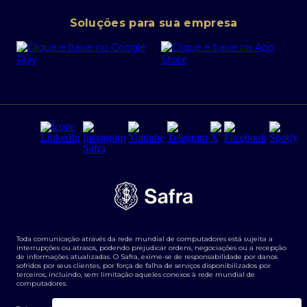
Conta corrente PJ
Portal da Privacidade
Soluções para sua empresa
Cartão Safra Empresas
PRSAC
Empréstimo e financiamentos PJ
Regras e Parâmetros de Atuação Banco Safra
Seguros para empresas
Relações com investidores
Derivativos
Remuneração Diferenciada FEE BASED
Agronegócios
Segurança da Informação
Tarifas e serviços Pessoa Física
Termos de Uso
Transparência de remuneração
Guia de Classificação de Natureza Cambial
Toda comunicação através da rede mundial de computadores está sujeita a
Termos e Condições para Portabilidade de Investimento
interrupções ou atrasos, podendo prejudicar ordens, negociações ou a recepção
de informações atualizadas. O Safra, exime-se de responsabilidade por danos
sofridos por seus clientes, por força de falha de serviços disponibilizados por
terceiros, incluindo, sem limitação aqueles conexos à rede mundial de
computadores.