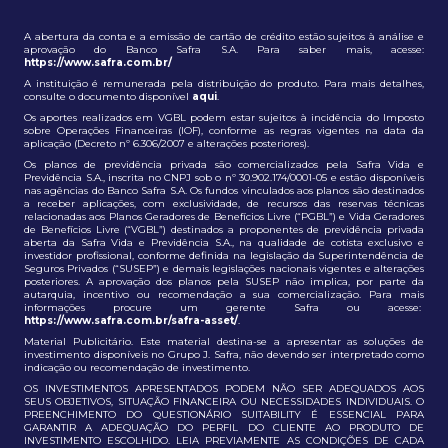
A abertura da conta e a emissão de cartão de crédito estão sujeitos à análise e
aprovação do Banco Safra S.A. Para saber mais, acesse:
https://www.safra.com.br/
A instituição é remunerada pela distribuição do produto. Para mais detalhes,
consulte o documento disponível
aqui
.
Os aportes realizados em VGBL podem estar sujeitos à incidência do Imposto
sobre Operações Financeiras (IOF), conforme as regras vigentes na data da
aplicação (Decreto nº 6.306/2007 e alterações posteriores).
Os planos de previdência privada são comercializados pela Safra Vida e
Previdência S.A., inscrita no CNPJ sob o nº 30.902.174/0001-05 e estão disponíveis
nas agências do Banco Safra S.A. Os fundos vinculados aos planos são destinados
a receber aplicações, com exclusividade, de recursos das reservas técnicas
relacionadas aos Planos Geradores de Benefícios Livre (“PGBL”) e Vida Geradores
de Benefícios Livre (“VGBL”) destinados a proponentes de previdência privada
aberta da Safra Vida e Previdência S.A., na qualidade de cotista exclusivo e
investidor profissional, conforme definida na legislação da Superintendência de
Seguros Privados (“SUSEP”) e demais legislações nacionais vigentes e alterações
posteriores. A aprovação dos planos pela SUSEP não implica, por parte da
autarquia, incentivo ou recomendação a sua comercialização. Para mais
informações procure um gerente Safra ou acesse:
https://www.safra.com.br/safra-asset/
.
Material Publicitário. Este material destina-se a apresentar as soluções de
investimento disponíveis no Grupo J. Safra, não devendo ser interpretado como
indicação ou recomendação de investimento.
OS INVESTIMENTOS APRESENTADOS PODEM NÃO SER ADEQUADOS AOS
SEUS OBJETIVOS, SITUAÇÃO FINANCEIRA OU NECESSIDADES INDIVIDUAIS. O
PREENCHIMENTO DO QUESTIONÁRIO SUITABILITY É ESSENCIAL PARA
GARANTIR A ADEQUAÇÃO DO PERFIL DO CLIENTE AO PRODUTO DE
INVESTIMENTO ESCOLHIDO. LEIA PREVIAMENTE AS CONDIÇÕES DE CADA