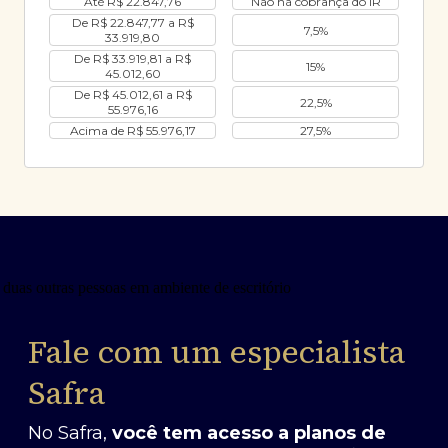
Até R$ 22.847,76
Não há cobrança do IR
De R$ 22.847,77 a R$
7,5%
33.919,80
De R$ 33.919,81 a R$
15%
45.012,60
De R$ 45.012,61 a R$
22,5%
55.976,16
Acima de R$ 55.976,17
27,5%
Fale com um especialista
Safra
No Safra,
você tem acesso a planos de