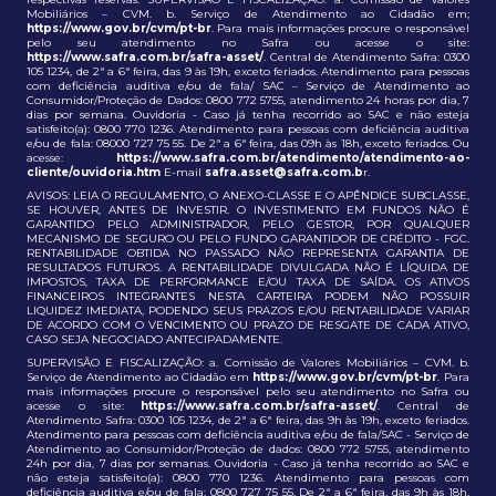
Mobiliários – CVM. b. Serviço de Atendimento ao Cidadão em;
https://www.gov.br/cvm/pt-br
. Para mais informações procure o responsável
pelo seu atendimento no Safra ou acesse o site:
https://www.safra.com.br/safra-asset/
. Central de Atendimento Safra: 0300
105 1234, de 2ª a 6ª feira, das 9 às 19h, exceto feriados. Atendimento para pessoas
com deficiência auditiva e/ou de fala/ SAC – Serviço de Atendimento ao
Consumidor/Proteção de Dados: 0800 772 5755, atendimento 24 horas por dia, 7
dias por semana. Ouvidoria - Caso já tenha recorrido ao SAC e não esteja
satisfeito(a): 0800 770 1236. Atendimento para pessoas com deficiência auditiva
e/ou de fala: 08000 727 75 55. De 2ª a 6ª feira, das 09h às 18h, exceto feriados. Ou
acesse:
https://www.safra.com.br/atendimento/atendimento-ao-
cliente/ouvidoria.htm
E-mail
safra.asset@safra.com.b
r.
AVISOS: LEIA O REGULAMENTO, O ANEXO-CLASSE E O APÊNDICE SUBCLASSE,
SE HOUVER, ANTES DE INVESTIR. O INVESTIMENTO EM FUNDOS NÃO É
GARANTIDO PELO ADMINISTRADOR, PELO GESTOR, POR QUALQUER
MECANISMO DE SEGURO OU PELO FUNDO GARANTIDOR DE CRÉDITO - FGC.
RENTABILIDADE OBTIDA NO PASSADO NÃO REPRESENTA GARANTIA DE
RESULTADOS FUTUROS. A RENTABILIDADE DIVULGADA NÃO É LÍQUIDA DE
IMPOSTOS, TAXA DE PERFORMANCE E/OU TAXA DE SAÍDA. OS ATIVOS
FINANCEIROS INTEGRANTES NESTA CARTEIRA PODEM NÃO POSSUIR
LIQUIDEZ IMEDIATA, PODENDO SEUS PRAZOS E/OU RENTABILIDADE VARIAR
DE ACORDO COM O VENCIMENTO OU PRAZO DE RESGATE DE CADA ATIVO,
CASO SEJA NEGOCIADO ANTECIPADAMENTE.
SUPERVISÃO E FISCALIZAÇÃO: a. Comissão de Valores Mobiliários – CVM. b.
Serviço de Atendimento ao Cidadão em
https://www.gov.br/cvm/pt-br
. Para
mais informações procure o responsável pelo seu atendimento no Safra ou
acesse o site:
https://www.safra.com.br/safra-asset/
. Central de
Atendimento Safra: 0300 105 1234, de 2ª a 6ª feira, das 9h às 19h, exceto feriados.
Atendimento para pessoas com deficiência auditiva e/ou de fala/SAC - Serviço de
Atendimento ao Consumidor/Proteção de dados: 0800 772 5755, atendimento
24h por dia, 7 dias por semanas. Ouvidoria - Caso já tenha recorrido ao SAC e
não esteja satisfeito(a): 0800 770 1236. Atendimento para pessoas com
deficiência auditiva e/ou de fala: 0800 727 75 55. De 2ª a 6ª feira, das 9h às 18h,