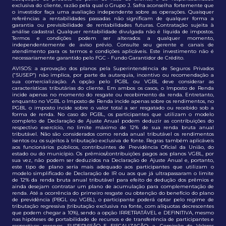
exclusiva do cliente, razão pela qual o Grupo J. Safra aconselha fortemente que
o investidor faça uma avaliação independente sobre as operações. Quaisquer
referências a rentabilidades passadas não significam de qualquer forma a
garantia ou previsibilidade de rentabilidades futuras. Contratação sujeita à
análise cadastral. Qualquer rentabilidade divulgada não é líquida de impostos.
Termos e condições podem ser alterados a qualquer momento,
independentemente de aviso prévio. Consulte seu gerente e canais de
atendimento para os termos e condições aplicáveis. Este investimento não é
necessariamente garantido pelo FGC - Fundo Garantidor de Crédito.
AVISOS: a aprovação dos planos pela Superintendência de Seguros Privados
(“SUSEP”) não implica, por parte da autarquia, incentivo ou recomendação a
sua comercialização. A opção pelo PGBL ou VGBL deve considerar as
características tributárias do cliente. Em ambos os casos, o Imposto de Renda
incide apenas no momento do resgate ou recebimento da renda. Entretanto,
enquanto no VGBL o Imposto de Renda incide apenas sobre os rendimentos, no
PGBL o imposto incide sobre o valor total a ser resgatado ou recebido sob a
forma de renda. No caso do PGBL, os participantes que utilizam o modelo
completo de Declaração de Ajuste Anual podem deduzir as contribuições do
respectivo exercício, no limite máximo de 12% de sua renda bruta anual
tributável. Não são considerados como renda anual tributável os rendimentos
isentos ou os sujeitos à tributação exclusiva de fonte. Regras também aplicáveis
aos funcionários públicos, contribuintes de Previdência Oficial da União, do
estado ou do município. Os prêmios/contribuições pagos aos planos VGBL, por
sua vez, não podem ser deduzidos na Declaração de Ajuste Anual e, portanto,
este tipo de plano seria mais adequado aos participantes que utilizam o
modelo simplificado de Declaração de IR ou aos que já ultrapassaram o limite
de 12% da renda bruta anual tributável para efeito de dedução dos prêmios e
ainda desejam contratar um plano de acumulação para complementação de
renda. Até a ocorrência do primeiro resgate ou obtenção do benefício do plano
de previdência (PBGL ou VGBL), o participante poderá optar pelo regime de
tributação regressiva (tributação exclusiva na fonte, com alíquotas decrescentes
que podem chegar a 10%), sendo a opção IRRETRATÁVEL e DEFINITIVA, mesmo
nas hipóteses de portabilidade de recursos e de transferência de participantes e
respectivas reservas. SUPERVISÃO E FISCALIZAÇÃO: a. Comissão de Valores