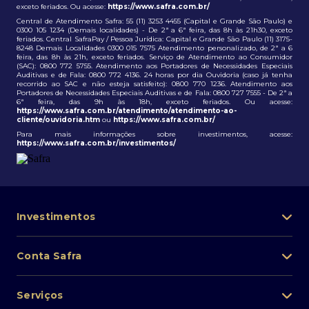
exceto feriados. Ou acesse:
https://www.safra.com.br/
Central de Atendimento Safra: 55 (11) 3253 4455 (Capital e Grande São Paulo) e
0300 105 1234 (Demais localidades) - De 2ª a 6ª feira, das 8h às 21h30, exceto
feriados. Central SafraPay / Pessoa Jurídica: Capital e Grande São Paulo (11) 3175-
8248 Demais Localidades 0300 015 7575 Atendimento personalizado, de 2ª a 6
feira, das 8h às 21h, exceto feriados. Serviço de Atendimento ao Consumidor
(SAC): 0800 772 5755. Atendimento aos Portadores de Necessidades Especiais
Auditivas e de Fala: 0800 772 4136. 24 horas por dia Ouvidoria (caso já tenha
recorrido ao SAC e não esteja satisfeito): 0800 770 1236. Atendimento aos
Portadores de Necessidades Especiais Auditivas e de Fala: 0800 727 7555 - De 2ª a
6ª feira, das 9h às 18h, exceto feriados. Ou acesse:
https://www.safra.com.br/atendimento/atendimento-ao-
cliente/ouvidoria.htm
ou
https://www.safra.com.br/
Para mais informações sobre investimentos, acesse:
https://www.safra.com.br/investimentos/
Investimentos
Portfólio de investimentos
Conta Safra
Safra Asset
Abra sua conta
Lista de fundos de investimento
Serviços
Pessoa Física