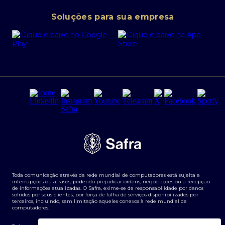
Conta corrente PJ
Portal da Privacidade
Soluções para sua empresa
Cartão Safra Empresas
PRSAC
Empréstimo e financiamentos PJ
Regras e Parâmetros de Atuação Banco Safra
Seguros para empresas
Relações com investidores
Derivativos
Remuneração Diferenciada FEE BASED
Agronegócios
Segurança da Informação
Tarifas e serviços Pessoa Física
Termos de Uso
Transparência de remuneração
Guia de Classificação de Natureza Cambial
Toda comunicação através da rede mundial de computadores está sujeita a
Termos e Condições para Portabilidade de Investimento
interrupções ou atrasos, podendo prejudicar ordens, negociações ou a recepção
de informações atualizadas. O Safra, exime-se de responsabilidade por danos
sofridos por seus clientes, por força de falha de serviços disponibilizados por
terceiros, incluindo, sem limitação aqueles conexos à rede mundial de
computadores.