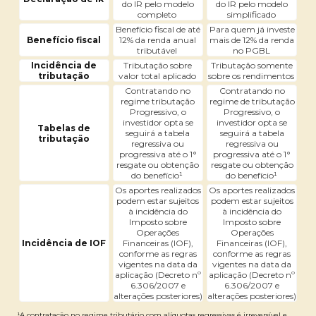
do IR pelo modelo
do IR pelo modelo
completo
simplificado
Benefício fiscal de até
Para quem já investe
Benefício fiscal
12% da renda anual
mais de 12% da renda
tributável
no PGBL
Incidência de
Tributação sobre
Tributação somente
tributação
valor total aplicado
sobre os rendimentos
Contratando no
Contratando no
regime tributação
regime de tributação
Progressivo, o
Progressivo, o
investidor opta se
investidor opta se
Tabelas de
seguirá a tabela
seguirá a tabela
tributação
regressiva ou
regressiva ou
progressiva até o 1°
progressiva até o 1°
resgate ou obtenção
resgate ou obtenção
do benefício¹
do benefício¹
Os aportes realizados
Os aportes realizados
podem estar sujeitos
podem estar sujeitos
à incidência do
à incidência do
Imposto sobre
Imposto sobre
Operações
Operações
Incidência de IOF
Financeiras (IOF),
Financeiras (IOF),
conforme as regras
conforme as regras
vigentes na data da
vigentes na data da
aplicação (Decreto nº
aplicação (Decreto nº
6.306/2007 e
6.306/2007 e
alterações posteriores)
alterações posteriores)
¹A contratação no regime tributário com alíquotas regressivas é irreversível e