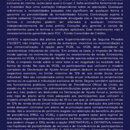
exclusiva do cliente, razão pela qual o Grupo J. Safra aconselha fortemente que
o investidor faça uma avaliação independente sobre as operações. Quaisquer
referências a rentabilidades passadas não significam de qualquer forma a
garantia ou previsibilidade de rentabilidades futuras. Contratação sujeita à
análise cadastral. Qualquer rentabilidade divulgada não é líquida de impostos.
Termos e condições podem ser alterados a qualquer momento,
independentemente de aviso prévio. Consulte seu gerente e canais de
atendimento para os termos e condições aplicáveis. Este investimento não é
necessariamente garantido pelo FGC - Fundo Garantidor de Crédito.
AVISOS: a aprovação dos planos pela Superintendência de Seguros Privados
(“SUSEP”) não implica, por parte da autarquia, incentivo ou recomendação a
sua comercialização. A opção pelo PGBL ou VGBL deve considerar as
características tributárias do cliente. Em ambos os casos, o Imposto de Renda
incide apenas no momento do resgate ou recebimento da renda. Entretanto,
enquanto no VGBL o Imposto de Renda incide apenas sobre os rendimentos, no
PGBL o imposto incide sobre o valor total a ser resgatado ou recebido sob a
forma de renda. No caso do PGBL, os participantes que utilizam o modelo
completo de Declaração de Ajuste Anual podem deduzir as contribuições do
respectivo exercício, no limite máximo de 12% de sua renda bruta anual
tributável. Não são considerados como renda anual tributável os rendimentos
isentos ou os sujeitos à tributação exclusiva de fonte. Regras também aplicáveis
aos funcionários públicos, contribuintes de Previdência Oficial da União, do
estado ou do município. Os prêmios/contribuições pagos aos planos VGBL, por
sua vez, não podem ser deduzidos na Declaração de Ajuste Anual e, portanto,
este tipo de plano seria mais adequado aos participantes que utilizam o
modelo simplificado de Declaração de IR ou aos que já ultrapassaram o limite
de 12% da renda bruta anual tributável para efeito de dedução dos prêmios e
ainda desejam contratar um plano de acumulação para complementação de
renda. Até a ocorrência do primeiro resgate ou obtenção do benefício do plano
de previdência (PBGL ou VGBL), o participante poderá optar pelo regime de
tributação regressiva (tributação exclusiva na fonte, com alíquotas decrescentes
que podem chegar a 10%), sendo a opção IRRETRATÁVEL e DEFINITIVA, mesmo
nas hipóteses de portabilidade de recursos e de transferência de participantes e
respectivas reservas. SUPERVISÃO E FISCALIZAÇÃO: a. Comissão de Valores