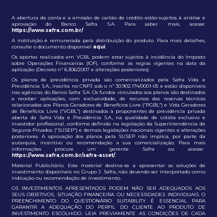
A abertura da conta e a emissão de cartão de crédito estão sujeitos à análise e
aprovação do Banco Safra S.A. Para saber mais, acesse:
https://www.safra.com.br/
A instituição é remunerada pela distribuição do produto. Para mais detalhes,
consulte o documento disponível
aqui
.
Os aportes realizados em VGBL podem estar sujeitos à incidência do Imposto
sobre Operações Financeiras (IOF), conforme as regras vigentes na data da
aplicação (Decreto nº 6.306/2007 e alterações posteriores).
Os planos de previdência privada são comercializados pela Safra Vida e
Previdência S.A., inscrita no CNPJ sob o nº 30.902.174/0001-05 e estão disponíveis
nas agências do Banco Safra S.A. Os fundos vinculados aos planos são destinados
a receber aplicações, com exclusividade, de recursos das reservas técnicas
relacionadas aos Planos Geradores de Benefícios Livre (“PGBL”) e Vida Geradores
de Benefícios Livre (“VGBL”) destinados a proponentes de previdência privada
aberta da Safra Vida e Previdência S.A., na qualidade de cotista exclusivo e
investidor profissional, conforme definida na legislação da Superintendência de
Seguros Privados (“SUSEP”) e demais legislações nacionais vigentes e alterações
posteriores. A aprovação dos planos pela SUSEP não implica, por parte da
autarquia, incentivo ou recomendação a sua comercialização. Para mais
informações procure um gerente Safra ou acesse:
https://www.safra.com.br/safra-asset/
.
Material Publicitário. Este material destina-se a apresentar as soluções de
investimento disponíveis no Grupo J. Safra, não devendo ser interpretado como
indicação ou recomendação de investimento.
OS INVESTIMENTOS APRESENTADOS PODEM NÃO SER ADEQUADOS AOS
SEUS OBJETIVOS, SITUAÇÃO FINANCEIRA OU NECESSIDADES INDIVIDUAIS. O
PREENCHIMENTO DO QUESTIONÁRIO SUITABILITY É ESSENCIAL PARA
GARANTIR A ADEQUAÇÃO DO PERFIL DO CLIENTE AO PRODUTO DE
INVESTIMENTO ESCOLHIDO. LEIA PREVIAMENTE AS CONDIÇÕES DE CADA