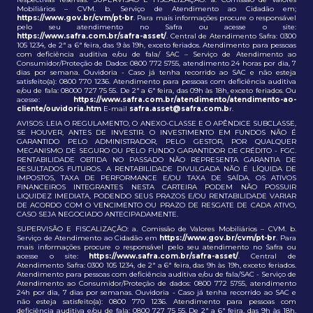
Mobiliários – CVM. b. Serviço de Atendimento ao Cidadão em;
https://www.gov.br/cvm/pt-br
. Para mais informações procure o responsável
pelo seu atendimento no Safra ou acesse o site:
https://www.safra.com.br/safra-asset/
. Central de Atendimento Safra: 0300
105 1234, de 2ª a 6ª feira, das 9 às 19h, exceto feriados. Atendimento para pessoas
com deficiência auditiva e/ou de fala/ SAC – Serviço de Atendimento ao
Consumidor/Proteção de Dados: 0800 772 5755, atendimento 24 horas por dia, 7
dias por semana. Ouvidoria - Caso já tenha recorrido ao SAC e não esteja
satisfeito(a): 0800 770 1236. Atendimento para pessoas com deficiência auditiva
e/ou de fala: 08000 727 75 55. De 2ª a 6ª feira, das 09h às 18h, exceto feriados. Ou
acesse:
https://www.safra.com.br/atendimento/atendimento-ao-
cliente/ouvidoria.htm
E-mail
safra.asset@safra.com.b
r.
AVISOS: LEIA O REGULAMENTO, O ANEXO-CLASSE E O APÊNDICE SUBCLASSE,
SE HOUVER, ANTES DE INVESTIR. O INVESTIMENTO EM FUNDOS NÃO É
GARANTIDO PELO ADMINISTRADOR, PELO GESTOR, POR QUALQUER
MECANISMO DE SEGURO OU PELO FUNDO GARANTIDOR DE CRÉDITO - FGC.
RENTABILIDADE OBTIDA NO PASSADO NÃO REPRESENTA GARANTIA DE
RESULTADOS FUTUROS. A RENTABILIDADE DIVULGADA NÃO É LÍQUIDA DE
IMPOSTOS, TAXA DE PERFORMANCE E/OU TAXA DE SAÍDA. OS ATIVOS
FINANCEIROS INTEGRANTES NESTA CARTEIRA PODEM NÃO POSSUIR
LIQUIDEZ IMEDIATA, PODENDO SEUS PRAZOS E/OU RENTABILIDADE VARIAR
DE ACORDO COM O VENCIMENTO OU PRAZO DE RESGATE DE CADA ATIVO,
CASO SEJA NEGOCIADO ANTECIPADAMENTE.
SUPERVISÃO E FISCALIZAÇÃO: a. Comissão de Valores Mobiliários – CVM. b.
Serviço de Atendimento ao Cidadão em
https://www.gov.br/cvm/pt-br
. Para
mais informações procure o responsável pelo seu atendimento no Safra ou
acesse o site:
https://www.safra.com.br/safra-asset/
. Central de
Atendimento Safra: 0300 105 1234, de 2ª a 6ª feira, das 9h às 19h, exceto feriados.
Atendimento para pessoas com deficiência auditiva e/ou de fala/SAC - Serviço de
Atendimento ao Consumidor/Proteção de dados: 0800 772 5755, atendimento
24h por dia, 7 dias por semanas. Ouvidoria - Caso já tenha recorrido ao SAC e
não esteja satisfeito(a): 0800 770 1236. Atendimento para pessoas com
deficiência auditiva e/ou de fala: 0800 727 75 55. De 2ª a 6ª feira, das 9h às 18h,