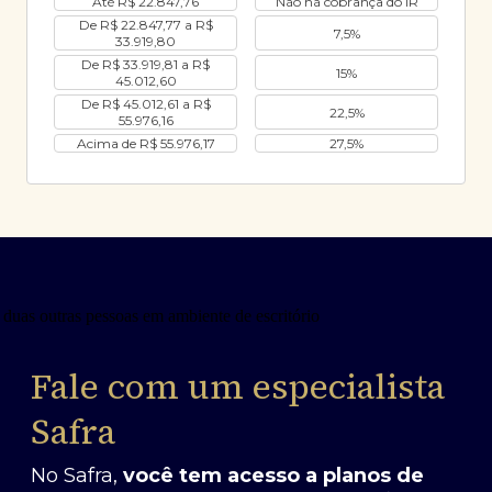
Até R$ 22.847,76
Não há cobrança do IR
De R$ 22.847,77 a R$
7,5%
33.919,80
De R$ 33.919,81 a R$
15%
45.012,60
De R$ 45.012,61 a R$
22,5%
55.976,16
Acima de R$ 55.976,17
27,5%
Fale com um especialista
Safra
No Safra,
você tem acesso a planos de