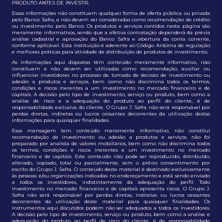
PRODUTO ANTES DE INVESTIR.
Essas informações não constituem qualquer forma de oferta pública ou privada
pelo Banco Safra, e não devem ser consideradas como recomendação de crédito
ou investimento pelo Banco. Os produtos e serviços contidos nesta página são
meramente informativos, sendo que a efetiva contratação dependerá da prévia
análise cadastral e aprovação do Banco Safra e abertura da conta corrente,
conforme aplicável. Esta instituição é aderente ao Código Anbima de regulação
e melhores práticas para atividade de distribuição de produtos de investimento.
As informações aqui dispostas têm conteúdo meramente informativo, não
constituem e não devem ser utilizadas como recomendação, auxiliar ou
influenciar investidores no processo de tomada de decisão de investimento ou
adesão a produtos e serviços, bem como não discrimina todos os termos,
condições e riscos inerentes a um investimento no mercado financeiro e de
capitais. A decisão pelo tipo de investimento, serviço ou produto, bem como a
análise de risco e a adequação do produto ao perfil do cliente, é de
responsabilidade exclusiva do cliente. O Grupo J. Safra não será responsável por
perdas diretas, indiretas ou lucros cessantes decorrentes da utilização destas
informações para quaisquer finalidades.
Essa mensagem tem conteúdo meramente informativo, não constitui
recomendação de investimento ou adesão a produtos e serviços, não foi
preparado por analista de valores mobiliários, bem como não discrimina todos
os termos, condições e riscos inerentes a um investimento no mercado
financeiro e de capitais. Este conteúdo não pode ser reproduzido, distribuído,
alterado, copiado, total ou parcialmente, sem o prévio consentimento por
escrito do Grupo J. Safra. O conteúdo deste material é destinado exclusivamente
às pessoas e/ou organizações indicadas no endereçamento e está sendo enviado
a todos os investidores, indistintamente da adequação do perfil. Todo
investimento no mercado financeiro e de capitais apresenta riscos. O Grupo J.
Safra não será responsável por perdas diretas, indiretas ou lucros cessantes
decorrentes da utilização deste material para quaisquer finalidades. Os
instrumentos aqui discutidos podem não ser adequados a todos os investidores.
A decisão pelo tipo de investimento, serviço ou produto, bem como a análise e
adequação do produto ao perfil de risco do cliente, é de responsabilidade