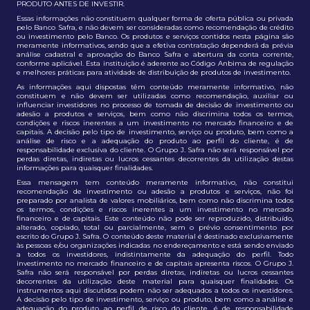
PRODUTO ANTES DE INVESTIR.
Essas informações não constituem qualquer forma de oferta pública ou privada
pelo Banco Safra, e não devem ser consideradas como recomendação de crédito
ou investimento pelo Banco. Os produtos e serviços contidos nesta página são
meramente informativos, sendo que a efetiva contratação dependerá da prévia
análise cadastral e aprovação do Banco Safra e abertura da conta corrente,
conforme aplicável. Esta instituição é aderente ao Código Anbima de regulação
e melhores práticas para atividade de distribuição de produtos de investimento.
As informações aqui dispostas têm conteúdo meramente informativo, não
constituem e não devem ser utilizadas como recomendação, auxiliar ou
influenciar investidores no processo de tomada de decisão de investimento ou
adesão a produtos e serviços, bem como não discrimina todos os termos,
condições e riscos inerentes a um investimento no mercado financeiro e de
capitais. A decisão pelo tipo de investimento, serviço ou produto, bem como a
análise de risco e a adequação do produto ao perfil do cliente, é de
responsabilidade exclusiva do cliente. O Grupo J. Safra não será responsável por
perdas diretas, indiretas ou lucros cessantes decorrentes da utilização destas
informações para quaisquer finalidades.
Essa mensagem tem conteúdo meramente informativo, não constitui
recomendação de investimento ou adesão a produtos e serviços, não foi
preparado por analista de valores mobiliários, bem como não discrimina todos
os termos, condições e riscos inerentes a um investimento no mercado
financeiro e de capitais. Este conteúdo não pode ser reproduzido, distribuído,
alterado, copiado, total ou parcialmente, sem o prévio consentimento por
escrito do Grupo J. Safra. O conteúdo deste material é destinado exclusivamente
às pessoas e/ou organizações indicadas no endereçamento e está sendo enviado
a todos os investidores, indistintamente da adequação do perfil. Todo
investimento no mercado financeiro e de capitais apresenta riscos. O Grupo J.
Safra não será responsável por perdas diretas, indiretas ou lucros cessantes
decorrentes da utilização deste material para quaisquer finalidades. Os
instrumentos aqui discutidos podem não ser adequados a todos os investidores.
A decisão pelo tipo de investimento, serviço ou produto, bem como a análise e
adequação do produto ao perfil de risco do cliente, é de responsabilidade