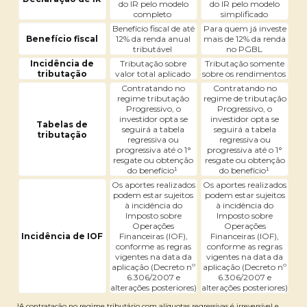
do IR pelo modelo
do IR pelo modelo
completo
simplificado
Benefício fiscal de até
Para quem já investe
Benefício fiscal
12% da renda anual
mais de 12% da renda
tributável
no PGBL
Incidência de
Tributação sobre
Tributação somente
tributação
valor total aplicado
sobre os rendimentos
Contratando no
Contratando no
regime tributação
regime de tributação
Progressivo, o
Progressivo, o
investidor opta se
investidor opta se
Tabelas de
seguirá a tabela
seguirá a tabela
tributação
regressiva ou
regressiva ou
progressiva até o 1°
progressiva até o 1°
resgate ou obtenção
resgate ou obtenção
do benefício¹
do benefício¹
Os aportes realizados
Os aportes realizados
podem estar sujeitos
podem estar sujeitos
à incidência do
à incidência do
Imposto sobre
Imposto sobre
Operações
Operações
Incidência de IOF
Financeiras (IOF),
Financeiras (IOF),
conforme as regras
conforme as regras
vigentes na data da
vigentes na data da
aplicação (Decreto nº
aplicação (Decreto nº
6.306/2007 e
6.306/2007 e
alterações posteriores)
alterações posteriores)
¹A contratação no regime tributário com alíquotas regressivas é irreversível e