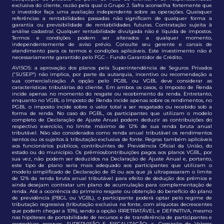
exclusiva do cliente, razão pela qual o Grupo J. Safra aconselha fortemente que
o investidor faça uma avaliação independente sobre as operações. Quaisquer
referências a rentabilidades passadas não significam de qualquer forma a
garantia ou previsibilidade de rentabilidades futuras. Contratação sujeita à
análise cadastral. Qualquer rentabilidade divulgada não é líquida de impostos.
Termos e condições podem ser alterados a qualquer momento,
independentemente de aviso prévio. Consulte seu gerente e canais de
atendimento para os termos e condições aplicáveis. Este investimento não é
necessariamente garantido pelo FGC - Fundo Garantidor de Crédito.
AVISOS: a aprovação dos planos pela Superintendência de Seguros Privados
(“SUSEP”) não implica, por parte da autarquia, incentivo ou recomendação a
sua comercialização. A opção pelo PGBL ou VGBL deve considerar as
características tributárias do cliente. Em ambos os casos, o Imposto de Renda
incide apenas no momento do resgate ou recebimento da renda. Entretanto,
enquanto no VGBL o Imposto de Renda incide apenas sobre os rendimentos, no
PGBL o imposto incide sobre o valor total a ser resgatado ou recebido sob a
forma de renda. No caso do PGBL, os participantes que utilizam o modelo
completo de Declaração de Ajuste Anual podem deduzir as contribuições do
respectivo exercício, no limite máximo de 12% de sua renda bruta anual
tributável. Não são considerados como renda anual tributável os rendimentos
isentos ou os sujeitos à tributação exclusiva de fonte. Regras também aplicáveis
aos funcionários públicos, contribuintes de Previdência Oficial da União, do
estado ou do município. Os prêmios/contribuições pagos aos planos VGBL, por
sua vez, não podem ser deduzidos na Declaração de Ajuste Anual e, portanto,
este tipo de plano seria mais adequado aos participantes que utilizam o
modelo simplificado de Declaração de IR ou aos que já ultrapassaram o limite
de 12% da renda bruta anual tributável para efeito de dedução dos prêmios e
ainda desejam contratar um plano de acumulação para complementação de
renda. Até a ocorrência do primeiro resgate ou obtenção do benefício do plano
de previdência (PBGL ou VGBL), o participante poderá optar pelo regime de
tributação regressiva (tributação exclusiva na fonte, com alíquotas decrescentes
que podem chegar a 10%), sendo a opção IRRETRATÁVEL e DEFINITIVA, mesmo
nas hipóteses de portabilidade de recursos e de transferência de participantes e
respectivas reservas. SUPERVISÃO E FISCALIZAÇÃO: a. Comissão de Valores