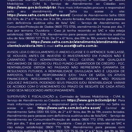
Mobiliários – CVM. b. Serviço de Atendimento ao Cidadão em;
https://www.gov.br/cvm/pt-br
. Para mais informações procure o responsável
pelo seu atendimento no Safra ou acesse o site:
https://www.safra.com.br/safra-asset/
. Central de Atendimento Safra: 0300
105 1234, de 2ª a 6ª feira, das 9 às 19h, exceto feriados. Atendimento para pessoas
com deficiência auditiva e/ou de fala/ SAC – Serviço de Atendimento ao
Consumidor/Proteção de Dados: 0800 772 5755, atendimento 24 horas por dia, 7
dias por semana. Ouvidoria - Caso já tenha recorrido ao SAC e não esteja
satisfeito(a): 0800 770 1236. Atendimento para pessoas com deficiência auditiva
e/ou de fala: 08000 727 75 55. De 2ª a 6ª feira, das 09h às 18h, exceto feriados. Ou
acesse:
https://www.safra.com.br/atendimento/atendimento-ao-
cliente/ouvidoria.htm
E-mail
safra.asset@safra.com.b
r.
AVISOS: LEIA O REGULAMENTO, O ANEXO-CLASSE E O APÊNDICE SUBCLASSE,
SE HOUVER, ANTES DE INVESTIR. O INVESTIMENTO EM FUNDOS NÃO É
GARANTIDO PELO ADMINISTRADOR, PELO GESTOR, POR QUALQUER
MECANISMO DE SEGURO OU PELO FUNDO GARANTIDOR DE CRÉDITO - FGC.
RENTABILIDADE OBTIDA NO PASSADO NÃO REPRESENTA GARANTIA DE
RESULTADOS FUTUROS. A RENTABILIDADE DIVULGADA NÃO É LÍQUIDA DE
IMPOSTOS, TAXA DE PERFORMANCE E/OU TAXA DE SAÍDA. OS ATIVOS
FINANCEIROS INTEGRANTES NESTA CARTEIRA PODEM NÃO POSSUIR
LIQUIDEZ IMEDIATA, PODENDO SEUS PRAZOS E/OU RENTABILIDADE VARIAR
DE ACORDO COM O VENCIMENTO OU PRAZO DE RESGATE DE CADA ATIVO,
CASO SEJA NEGOCIADO ANTECIPADAMENTE.
SUPERVISÃO E FISCALIZAÇÃO: a. Comissão de Valores Mobiliários – CVM. b.
Serviço de Atendimento ao Cidadão em
https://www.gov.br/cvm/pt-br
. Para
mais informações procure o responsável pelo seu atendimento no Safra ou
acesse o site:
https://www.safra.com.br/safra-asset/
. Central de
Atendimento Safra: 0300 105 1234, de 2ª a 6ª feira, das 9h às 19h, exceto feriados.
Atendimento para pessoas com deficiência auditiva e/ou de fala/SAC - Serviço de
Atendimento ao Consumidor/Proteção de dados: 0800 772 5755, atendimento
24h por dia, 7 dias por semanas. Ouvidoria - Caso já tenha recorrido ao SAC e
não esteja satisfeito(a): 0800 770 1236. Atendimento para pessoas com
deficiência auditiva e/ou de fala: 0800 727 75 55. De 2ª a 6ª feira, das 9h às 18h,