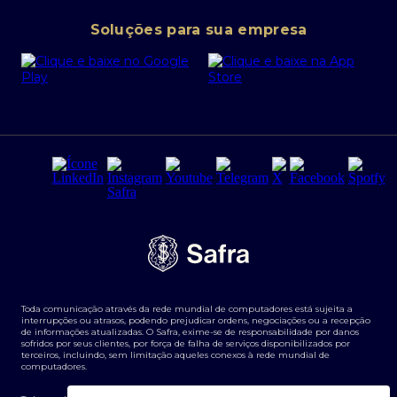
Conta corrente PJ
Portal da Privacidade
Soluções para sua empresa
Cartão Safra Empresas
PRSAC
Empréstimo e financiamentos PJ
Regras e Parâmetros de Atuação Banco Safra
Seguros para empresas
Relações com investidores
Derivativos
Remuneração Diferenciada FEE BASED
Agronegócios
Segurança da Informação
Tarifas e serviços Pessoa Física
Termos de Uso
Transparência de remuneração
Guia de Classificação de Natureza Cambial
Toda comunicação através da rede mundial de computadores está sujeita a
Termos e Condições para Portabilidade de Investimento
interrupções ou atrasos, podendo prejudicar ordens, negociações ou a recepção
de informações atualizadas. O Safra, exime-se de responsabilidade por danos
sofridos por seus clientes, por força de falha de serviços disponibilizados por
terceiros, incluindo, sem limitação aqueles conexos à rede mundial de
computadores.