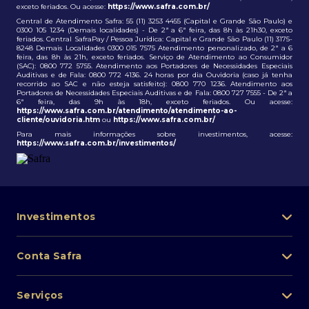
exceto feriados. Ou acesse:
https://www.safra.com.br/
Central de Atendimento Safra: 55 (11) 3253 4455 (Capital e Grande São Paulo) e
0300 105 1234 (Demais localidades) - De 2ª a 6ª feira, das 8h às 21h30, exceto
feriados. Central SafraPay / Pessoa Jurídica: Capital e Grande São Paulo (11) 3175-
8248 Demais Localidades 0300 015 7575 Atendimento personalizado, de 2ª a 6
feira, das 8h às 21h, exceto feriados. Serviço de Atendimento ao Consumidor
(SAC): 0800 772 5755. Atendimento aos Portadores de Necessidades Especiais
Auditivas e de Fala: 0800 772 4136. 24 horas por dia Ouvidoria (caso já tenha
recorrido ao SAC e não esteja satisfeito): 0800 770 1236. Atendimento aos
Portadores de Necessidades Especiais Auditivas e de Fala: 0800 727 7555 - De 2ª a
6ª feira, das 9h às 18h, exceto feriados. Ou acesse:
https://www.safra.com.br/atendimento/atendimento-ao-
cliente/ouvidoria.htm
ou
https://www.safra.com.br/
Para mais informações sobre investimentos, acesse:
https://www.safra.com.br/investimentos/
Investimentos
Portfólio de investimentos
Conta Safra
Safra Asset
Abra sua conta
Lista de fundos de investimento
Serviços
Pessoa Física