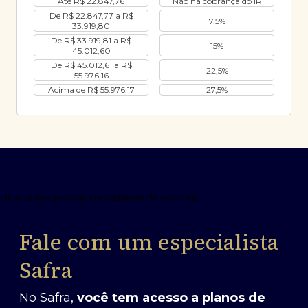
Até R$ 22.847,76
Não há cobrança do IR
De R$ 22.847,77 a R$
7,5%
33.919,80
De R$ 33.919,81 a R$
15%
45.012,60
De R$ 45.012,61 a R$
22,5%
55.976,16
Acima de R$ 55.976,17
27,5%
Fale com um especialista
Safra
No Safra,
você tem acesso a planos de