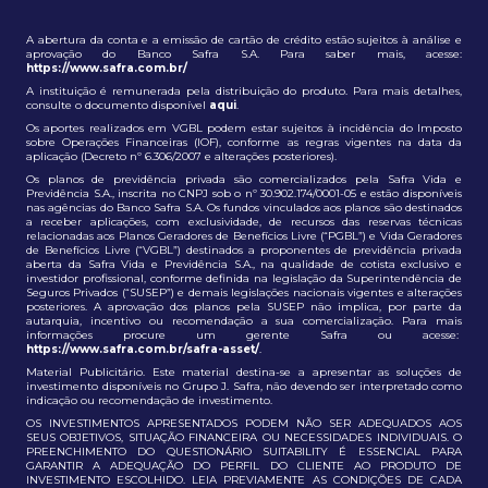
A abertura da conta e a emissão de cartão de crédito estão sujeitos à análise e
aprovação do Banco Safra S.A. Para saber mais, acesse:
https://www.safra.com.br/
A instituição é remunerada pela distribuição do produto. Para mais detalhes,
consulte o documento disponível
aqui
.
Os aportes realizados em VGBL podem estar sujeitos à incidência do Imposto
sobre Operações Financeiras (IOF), conforme as regras vigentes na data da
aplicação (Decreto nº 6.306/2007 e alterações posteriores).
Os planos de previdência privada são comercializados pela Safra Vida e
Previdência S.A., inscrita no CNPJ sob o nº 30.902.174/0001-05 e estão disponíveis
nas agências do Banco Safra S.A. Os fundos vinculados aos planos são destinados
a receber aplicações, com exclusividade, de recursos das reservas técnicas
relacionadas aos Planos Geradores de Benefícios Livre (“PGBL”) e Vida Geradores
de Benefícios Livre (“VGBL”) destinados a proponentes de previdência privada
aberta da Safra Vida e Previdência S.A., na qualidade de cotista exclusivo e
investidor profissional, conforme definida na legislação da Superintendência de
Seguros Privados (“SUSEP”) e demais legislações nacionais vigentes e alterações
posteriores. A aprovação dos planos pela SUSEP não implica, por parte da
autarquia, incentivo ou recomendação a sua comercialização. Para mais
informações procure um gerente Safra ou acesse:
https://www.safra.com.br/safra-asset/
.
Material Publicitário. Este material destina-se a apresentar as soluções de
investimento disponíveis no Grupo J. Safra, não devendo ser interpretado como
indicação ou recomendação de investimento.
OS INVESTIMENTOS APRESENTADOS PODEM NÃO SER ADEQUADOS AOS
SEUS OBJETIVOS, SITUAÇÃO FINANCEIRA OU NECESSIDADES INDIVIDUAIS. O
PREENCHIMENTO DO QUESTIONÁRIO SUITABILITY É ESSENCIAL PARA
GARANTIR A ADEQUAÇÃO DO PERFIL DO CLIENTE AO PRODUTO DE
INVESTIMENTO ESCOLHIDO. LEIA PREVIAMENTE AS CONDIÇÕES DE CADA