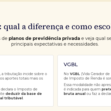
 qual a diferença e como esco
s de
planos de previdência privada
e veja qual s
principais expectativas e necessidades.
VGBL
 a tributação incide sobre o
No
VGBL
(Vida Gerador de B
aos aportes totais mais os
de Imposto de Renda é so
Essa modalidade não apre
 declara o Imposto de
é indicada para quem
pret
ite
deduzir da base de
bruta anual
ou faz a decla
al tributável
.