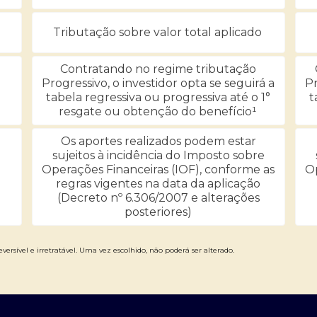
Tributação sobre valor total aplicado
Contratando no regime tributação
Progressivo, o investidor opta se seguirá a
Pr
tabela regressiva ou progressiva até o 1°
t
resgate ou obtenção do benefício¹
Os aportes realizados podem estar
sujeitos à incidência do Imposto sobre
Operações Financeiras (IOF), conforme as
Op
regras vigentes na data da aplicação
(Decreto nº 6.306/2007 e alterações
posteriores)
versível e irretratável. Uma vez escolhido, não poderá ser alterado.