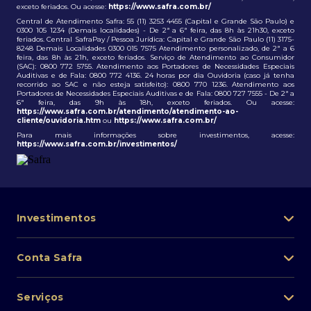
exceto feriados. Ou acesse:
https://www.safra.com.br/
Central de Atendimento Safra: 55 (11) 3253 4455 (Capital e Grande São Paulo) e
0300 105 1234 (Demais localidades) - De 2ª a 6ª feira, das 8h às 21h30, exceto
feriados. Central SafraPay / Pessoa Jurídica: Capital e Grande São Paulo (11) 3175-
8248 Demais Localidades 0300 015 7575 Atendimento personalizado, de 2ª a 6
feira, das 8h às 21h, exceto feriados. Serviço de Atendimento ao Consumidor
(SAC): 0800 772 5755. Atendimento aos Portadores de Necessidades Especiais
Auditivas e de Fala: 0800 772 4136. 24 horas por dia Ouvidoria (caso já tenha
recorrido ao SAC e não esteja satisfeito): 0800 770 1236. Atendimento aos
Portadores de Necessidades Especiais Auditivas e de Fala: 0800 727 7555 - De 2ª a
6ª feira, das 9h às 18h, exceto feriados. Ou acesse:
https://www.safra.com.br/atendimento/atendimento-ao-
cliente/ouvidoria.htm
ou
https://www.safra.com.br/
Para mais informações sobre investimentos, acesse:
https://www.safra.com.br/investimentos/
Investimentos
Portfólio de investimentos
Conta Safra
Safra Asset
Abra sua conta
Lista de fundos de investimento
Serviços
Pessoa Física