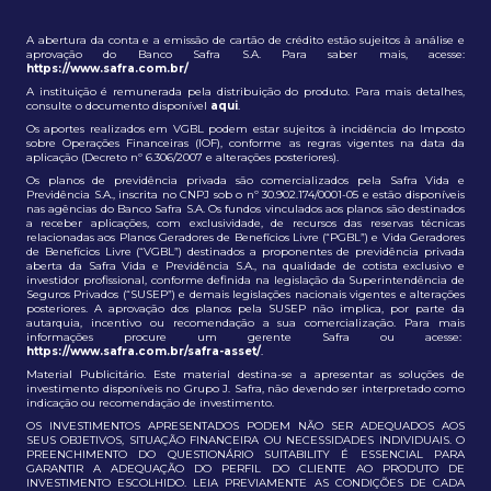
A abertura da conta e a emissão de cartão de crédito estão sujeitos à análise e
aprovação do Banco Safra S.A. Para saber mais, acesse:
https://www.safra.com.br/
A instituição é remunerada pela distribuição do produto. Para mais detalhes,
consulte o documento disponível
aqui
.
Os aportes realizados em VGBL podem estar sujeitos à incidência do Imposto
sobre Operações Financeiras (IOF), conforme as regras vigentes na data da
aplicação (Decreto nº 6.306/2007 e alterações posteriores).
Os planos de previdência privada são comercializados pela Safra Vida e
Previdência S.A., inscrita no CNPJ sob o nº 30.902.174/0001-05 e estão disponíveis
nas agências do Banco Safra S.A. Os fundos vinculados aos planos são destinados
a receber aplicações, com exclusividade, de recursos das reservas técnicas
relacionadas aos Planos Geradores de Benefícios Livre (“PGBL”) e Vida Geradores
de Benefícios Livre (“VGBL”) destinados a proponentes de previdência privada
aberta da Safra Vida e Previdência S.A., na qualidade de cotista exclusivo e
investidor profissional, conforme definida na legislação da Superintendência de
Seguros Privados (“SUSEP”) e demais legislações nacionais vigentes e alterações
posteriores. A aprovação dos planos pela SUSEP não implica, por parte da
autarquia, incentivo ou recomendação a sua comercialização. Para mais
informações procure um gerente Safra ou acesse:
https://www.safra.com.br/safra-asset/
.
Material Publicitário. Este material destina-se a apresentar as soluções de
investimento disponíveis no Grupo J. Safra, não devendo ser interpretado como
indicação ou recomendação de investimento.
OS INVESTIMENTOS APRESENTADOS PODEM NÃO SER ADEQUADOS AOS
SEUS OBJETIVOS, SITUAÇÃO FINANCEIRA OU NECESSIDADES INDIVIDUAIS. O
PREENCHIMENTO DO QUESTIONÁRIO SUITABILITY É ESSENCIAL PARA
GARANTIR A ADEQUAÇÃO DO PERFIL DO CLIENTE AO PRODUTO DE
INVESTIMENTO ESCOLHIDO. LEIA PREVIAMENTE AS CONDIÇÕES DE CADA