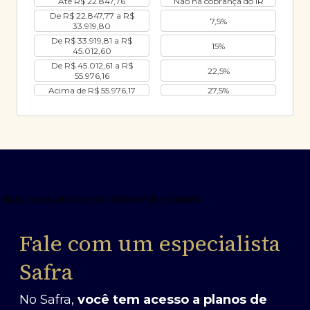
Até R$ 22.847,76
Não há cobrança do IR
De R$ 22.847,77 a R$
7,5%
33.919,80
De R$ 33.919,81 a R$
15%
45.012,60
De R$ 45.012,61 a R$
22,5%
55.976,16
Acima de R$ 55.976,17
27,5%
Fale com um especialista
Safra
No Safra,
você tem acesso a planos de