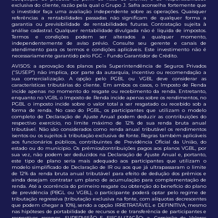
exclusiva do cliente, razão pela qual o Grupo J. Safra aconselha fortemente que
o investidor faça uma avaliação independente sobre as operações. Quaisquer
referências a rentabilidades passadas não significam de qualquer forma a
garantia ou previsibilidade de rentabilidades futuras. Contratação sujeita à
análise cadastral. Qualquer rentabilidade divulgada não é líquida de impostos.
Termos e condições podem ser alterados a qualquer momento,
independentemente de aviso prévio. Consulte seu gerente e canais de
atendimento para os termos e condições aplicáveis. Este investimento não é
necessariamente garantido pelo FGC - Fundo Garantidor de Crédito.
AVISOS: a aprovação dos planos pela Superintendência de Seguros Privados
(“SUSEP”) não implica, por parte da autarquia, incentivo ou recomendação a
sua comercialização. A opção pelo PGBL ou VGBL deve considerar as
características tributárias do cliente. Em ambos os casos, o Imposto de Renda
incide apenas no momento do resgate ou recebimento da renda. Entretanto,
enquanto no VGBL o Imposto de Renda incide apenas sobre os rendimentos, no
PGBL o imposto incide sobre o valor total a ser resgatado ou recebido sob a
forma de renda. No caso do PGBL, os participantes que utilizam o modelo
completo de Declaração de Ajuste Anual podem deduzir as contribuições do
respectivo exercício, no limite máximo de 12% de sua renda bruta anual
tributável. Não são considerados como renda anual tributável os rendimentos
isentos ou os sujeitos à tributação exclusiva de fonte. Regras também aplicáveis
aos funcionários públicos, contribuintes de Previdência Oficial da União, do
estado ou do município. Os prêmios/contribuições pagos aos planos VGBL, por
sua vez, não podem ser deduzidos na Declaração de Ajuste Anual e, portanto,
este tipo de plano seria mais adequado aos participantes que utilizam o
modelo simplificado de Declaração de IR ou aos que já ultrapassaram o limite
de 12% da renda bruta anual tributável para efeito de dedução dos prêmios e
ainda desejam contratar um plano de acumulação para complementação de
renda. Até a ocorrência do primeiro resgate ou obtenção do benefício do plano
de previdência (PBGL ou VGBL), o participante poderá optar pelo regime de
tributação regressiva (tributação exclusiva na fonte, com alíquotas decrescentes
que podem chegar a 10%), sendo a opção IRRETRATÁVEL e DEFINITIVA, mesmo
nas hipóteses de portabilidade de recursos e de transferência de participantes e
respectivas reservas. SUPERVISÃO E FISCALIZAÇÃO: a. Comissão de Valores