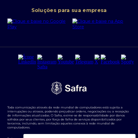
Conta corrente PJ
Portal da Privacidade
Soluções para sua empresa
Cartão Safra Empresas
PRSAC
Empréstimo e financiamentos PJ
Regras e Parâmetros de Atuação Banco Safra
Seguros para empresas
Relações com investidores
Derivativos
Remuneração Diferenciada FEE BASED
Agronegócios
Segurança da Informação
Tarifas e serviços Pessoa Física
Termos de Uso
Transparência de remuneração
Guia de Classificação de Natureza Cambial
Toda comunicação através da rede mundial de computadores está sujeita a
Termos e Condições para Portabilidade de Investimento
interrupções ou atrasos, podendo prejudicar ordens, negociações ou a recepção
de informações atualizadas. O Safra, exime-se de responsabilidade por danos
sofridos por seus clientes, por força de falha de serviços disponibilizados por
terceiros, incluindo, sem limitação aqueles conexos à rede mundial de
computadores.