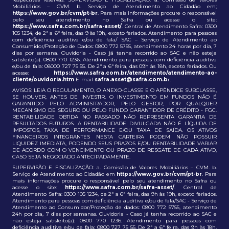
Mobiliários – CVM. b. Serviço de Atendimento ao Cidadão em;
https://www.gov.br/cvm/pt-br
. Para mais informações procure o responsável
pelo seu atendimento no Safra ou acesse o site:
https://www.safra.com.br/safra-asset/
. Central de Atendimento Safra: 0300
105 1234, de 2ª a 6ª feira, das 9 às 19h, exceto feriados. Atendimento para pessoas
com deficiência auditiva e/ou de fala/ SAC – Serviço de Atendimento ao
Consumidor/Proteção de Dados: 0800 772 5755, atendimento 24 horas por dia, 7
dias por semana. Ouvidoria - Caso já tenha recorrido ao SAC e não esteja
satisfeito(a): 0800 770 1236. Atendimento para pessoas com deficiência auditiva
e/ou de fala: 08000 727 75 55. De 2ª a 6ª feira, das 09h às 18h, exceto feriados. Ou
acesse:
https://www.safra.com.br/atendimento/atendimento-ao-
cliente/ouvidoria.htm
E-mail
safra.asset@safra.com.b
r.
AVISOS: LEIA O REGULAMENTO, O ANEXO-CLASSE E O APÊNDICE SUBCLASSE,
SE HOUVER, ANTES DE INVESTIR. O INVESTIMENTO EM FUNDOS NÃO É
GARANTIDO PELO ADMINISTRADOR, PELO GESTOR, POR QUALQUER
MECANISMO DE SEGURO OU PELO FUNDO GARANTIDOR DE CRÉDITO - FGC.
RENTABILIDADE OBTIDA NO PASSADO NÃO REPRESENTA GARANTIA DE
RESULTADOS FUTUROS. A RENTABILIDADE DIVULGADA NÃO É LÍQUIDA DE
IMPOSTOS, TAXA DE PERFORMANCE E/OU TAXA DE SAÍDA. OS ATIVOS
FINANCEIROS INTEGRANTES NESTA CARTEIRA PODEM NÃO POSSUIR
LIQUIDEZ IMEDIATA, PODENDO SEUS PRAZOS E/OU RENTABILIDADE VARIAR
DE ACORDO COM O VENCIMENTO OU PRAZO DE RESGATE DE CADA ATIVO,
CASO SEJA NEGOCIADO ANTECIPADAMENTE.
SUPERVISÃO E FISCALIZAÇÃO: a. Comissão de Valores Mobiliários – CVM. b.
Serviço de Atendimento ao Cidadão em
https://www.gov.br/cvm/pt-br
. Para
mais informações procure o responsável pelo seu atendimento no Safra ou
acesse o site:
https://www.safra.com.br/safra-asset/
. Central de
Atendimento Safra: 0300 105 1234, de 2ª a 6ª feira, das 9h às 19h, exceto feriados.
Atendimento para pessoas com deficiência auditiva e/ou de fala/SAC - Serviço de
Atendimento ao Consumidor/Proteção de dados: 0800 772 5755, atendimento
24h por dia, 7 dias por semanas. Ouvidoria - Caso já tenha recorrido ao SAC e
não esteja satisfeito(a): 0800 770 1236. Atendimento para pessoas com
deficiência auditiva e/ou de fala: 0800 727 75 55. De 2ª a 6ª feira, das 9h às 18h,