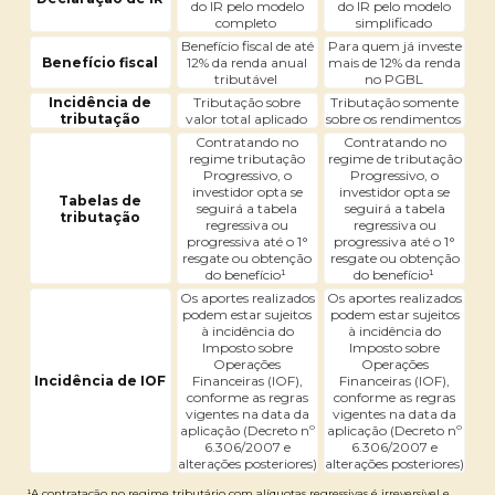
do IR pelo modelo
do IR pelo modelo
completo
simplificado
Benefício fiscal de até
Para quem já investe
Benefício fiscal
12% da renda anual
mais de 12% da renda
tributável
no PGBL
Incidência de
Tributação sobre
Tributação somente
tributação
valor total aplicado
sobre os rendimentos
Contratando no
Contratando no
regime tributação
regime de tributação
Progressivo, o
Progressivo, o
investidor opta se
investidor opta se
Tabelas de
seguirá a tabela
seguirá a tabela
tributação
regressiva ou
regressiva ou
progressiva até o 1°
progressiva até o 1°
resgate ou obtenção
resgate ou obtenção
do benefício¹
do benefício¹
Os aportes realizados
Os aportes realizados
podem estar sujeitos
podem estar sujeitos
à incidência do
à incidência do
Imposto sobre
Imposto sobre
Operações
Operações
Incidência de IOF
Financeiras (IOF),
Financeiras (IOF),
conforme as regras
conforme as regras
vigentes na data da
vigentes na data da
aplicação (Decreto nº
aplicação (Decreto nº
6.306/2007 e
6.306/2007 e
alterações posteriores)
alterações posteriores)
¹A contratação no regime tributário com alíquotas regressivas é irreversível e