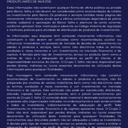
PRODUTO ANTES DE INVESTIR.
Essas informações não constituem qualquer forma de oferta pública ou privada
pelo Banco Safra, e não devem ser consideradas como recomendação de crédito
ou investimento pelo Banco. Os produtos e serviços contidos nesta página são
meramente informativos, sendo que a efetiva contratação dependerá da prévia
análise cadastral e aprovação do Banco Safra e abertura da conta corrente,
conforme aplicável. Esta instituição é aderente ao Código Anbima de regulação
e melhores práticas para atividade de distribuição de produtos de investimento.
As informações aqui dispostas têm conteúdo meramente informativo, não
constituem e não devem ser utilizadas como recomendação, auxiliar ou
influenciar investidores no processo de tomada de decisão de investimento ou
adesão a produtos e serviços, bem como não discrimina todos os termos,
condições e riscos inerentes a um investimento no mercado financeiro e de
capitais. A decisão pelo tipo de investimento, serviço ou produto, bem como a
análise de risco e a adequação do produto ao perfil do cliente, é de
responsabilidade exclusiva do cliente. O Grupo J. Safra não será responsável por
perdas diretas, indiretas ou lucros cessantes decorrentes da utilização destas
informações para quaisquer finalidades.
Essa mensagem tem conteúdo meramente informativo, não constitui
recomendação de investimento ou adesão a produtos e serviços, não foi
preparado por analista de valores mobiliários, bem como não discrimina todos
os termos, condições e riscos inerentes a um investimento no mercado
financeiro e de capitais. Este conteúdo não pode ser reproduzido, distribuído,
alterado, copiado, total ou parcialmente, sem o prévio consentimento por
escrito do Grupo J. Safra. O conteúdo deste material é destinado exclusivamente
às pessoas e/ou organizações indicadas no endereçamento e está sendo enviado
a todos os investidores, indistintamente da adequação do perfil. Todo
investimento no mercado financeiro e de capitais apresenta riscos. O Grupo J.
Safra não será responsável por perdas diretas, indiretas ou lucros cessantes
decorrentes da utilização deste material para quaisquer finalidades. Os
instrumentos aqui discutidos podem não ser adequados a todos os investidores.
A decisão pelo tipo de investimento, serviço ou produto, bem como a análise e
adequação do produto ao perfil de risco do cliente, é de responsabilidade