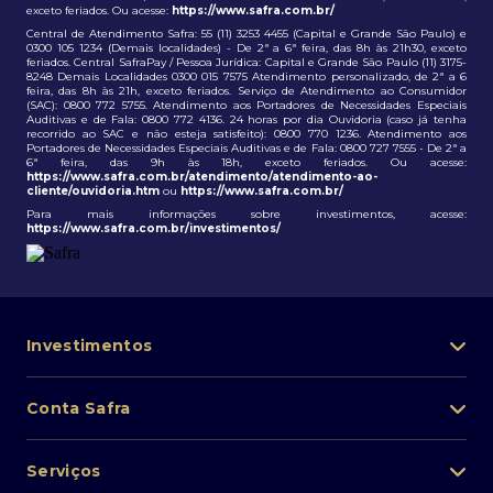
exceto feriados. Ou acesse:
https://www.safra.com.br/
Central de Atendimento Safra: 55 (11) 3253 4455 (Capital e Grande São Paulo) e
0300 105 1234 (Demais localidades) - De 2ª a 6ª feira, das 8h às 21h30, exceto
feriados. Central SafraPay / Pessoa Jurídica: Capital e Grande São Paulo (11) 3175-
8248 Demais Localidades 0300 015 7575 Atendimento personalizado, de 2ª a 6
feira, das 8h às 21h, exceto feriados. Serviço de Atendimento ao Consumidor
(SAC): 0800 772 5755. Atendimento aos Portadores de Necessidades Especiais
Auditivas e de Fala: 0800 772 4136. 24 horas por dia Ouvidoria (caso já tenha
recorrido ao SAC e não esteja satisfeito): 0800 770 1236. Atendimento aos
Portadores de Necessidades Especiais Auditivas e de Fala: 0800 727 7555 - De 2ª a
6ª feira, das 9h às 18h, exceto feriados. Ou acesse:
https://www.safra.com.br/atendimento/atendimento-ao-
cliente/ouvidoria.htm
ou
https://www.safra.com.br/
Para mais informações sobre investimentos, acesse:
https://www.safra.com.br/investimentos/
Investimentos
Portfólio de investimentos
Conta Safra
Safra Asset
Abra sua conta
Lista de fundos de investimento
Serviços
Pessoa Física