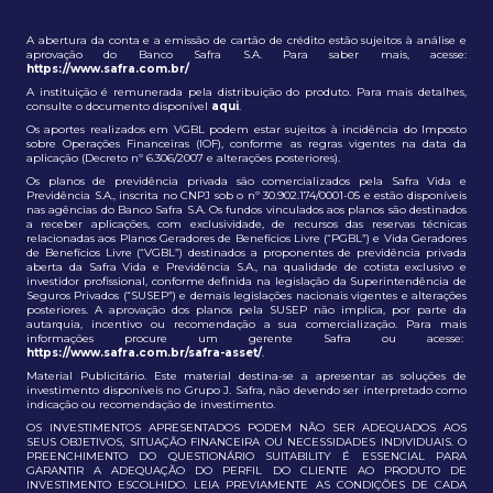
A abertura da conta e a emissão de cartão de crédito estão sujeitos à análise e
aprovação do Banco Safra S.A. Para saber mais, acesse:
https://www.safra.com.br/
A instituição é remunerada pela distribuição do produto. Para mais detalhes,
consulte o documento disponível
aqui
.
Os aportes realizados em VGBL podem estar sujeitos à incidência do Imposto
sobre Operações Financeiras (IOF), conforme as regras vigentes na data da
aplicação (Decreto nº 6.306/2007 e alterações posteriores).
Os planos de previdência privada são comercializados pela Safra Vida e
Previdência S.A., inscrita no CNPJ sob o nº 30.902.174/0001-05 e estão disponíveis
nas agências do Banco Safra S.A. Os fundos vinculados aos planos são destinados
a receber aplicações, com exclusividade, de recursos das reservas técnicas
relacionadas aos Planos Geradores de Benefícios Livre (“PGBL”) e Vida Geradores
de Benefícios Livre (“VGBL”) destinados a proponentes de previdência privada
aberta da Safra Vida e Previdência S.A., na qualidade de cotista exclusivo e
investidor profissional, conforme definida na legislação da Superintendência de
Seguros Privados (“SUSEP”) e demais legislações nacionais vigentes e alterações
posteriores. A aprovação dos planos pela SUSEP não implica, por parte da
autarquia, incentivo ou recomendação a sua comercialização. Para mais
informações procure um gerente Safra ou acesse:
https://www.safra.com.br/safra-asset/
.
Material Publicitário. Este material destina-se a apresentar as soluções de
investimento disponíveis no Grupo J. Safra, não devendo ser interpretado como
indicação ou recomendação de investimento.
OS INVESTIMENTOS APRESENTADOS PODEM NÃO SER ADEQUADOS AOS
SEUS OBJETIVOS, SITUAÇÃO FINANCEIRA OU NECESSIDADES INDIVIDUAIS. O
PREENCHIMENTO DO QUESTIONÁRIO SUITABILITY É ESSENCIAL PARA
GARANTIR A ADEQUAÇÃO DO PERFIL DO CLIENTE AO PRODUTO DE
INVESTIMENTO ESCOLHIDO. LEIA PREVIAMENTE AS CONDIÇÕES DE CADA