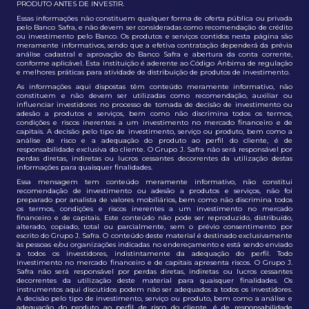
PRODUTO ANTES DE INVESTIR.
Essas informações não constituem qualquer forma de oferta pública ou privada
pelo Banco Safra, e não devem ser consideradas como recomendação de crédito
ou investimento pelo Banco. Os produtos e serviços contidos nesta página são
meramente informativos, sendo que a efetiva contratação dependerá da prévia
análise cadastral e aprovação do Banco Safra e abertura da conta corrente,
conforme aplicável. Esta instituição é aderente ao Código Anbima de regulação
e melhores práticas para atividade de distribuição de produtos de investimento.
As informações aqui dispostas têm conteúdo meramente informativo, não
constituem e não devem ser utilizadas como recomendação, auxiliar ou
influenciar investidores no processo de tomada de decisão de investimento ou
adesão a produtos e serviços, bem como não discrimina todos os termos,
condições e riscos inerentes a um investimento no mercado financeiro e de
capitais. A decisão pelo tipo de investimento, serviço ou produto, bem como a
análise de risco e a adequação do produto ao perfil do cliente, é de
responsabilidade exclusiva do cliente. O Grupo J. Safra não será responsável por
perdas diretas, indiretas ou lucros cessantes decorrentes da utilização destas
informações para quaisquer finalidades.
Essa mensagem tem conteúdo meramente informativo, não constitui
recomendação de investimento ou adesão a produtos e serviços, não foi
preparado por analista de valores mobiliários, bem como não discrimina todos
os termos, condições e riscos inerentes a um investimento no mercado
financeiro e de capitais. Este conteúdo não pode ser reproduzido, distribuído,
alterado, copiado, total ou parcialmente, sem o prévio consentimento por
escrito do Grupo J. Safra. O conteúdo deste material é destinado exclusivamente
às pessoas e/ou organizações indicadas no endereçamento e está sendo enviado
a todos os investidores, indistintamente da adequação do perfil. Todo
investimento no mercado financeiro e de capitais apresenta riscos. O Grupo J.
Safra não será responsável por perdas diretas, indiretas ou lucros cessantes
decorrentes da utilização deste material para quaisquer finalidades. Os
instrumentos aqui discutidos podem não ser adequados a todos os investidores.
A decisão pelo tipo de investimento, serviço ou produto, bem como a análise e
adequação do produto ao perfil de risco do cliente, é de responsabilidade