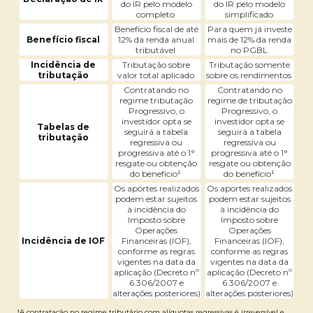
do IR pelo modelo
do IR pelo modelo
completo
simplificado
Benefício fiscal de até
Para quem já investe
Benefício fiscal
12% da renda anual
mais de 12% da renda
tributável
no PGBL
Incidência de
Tributação sobre
Tributação somente
tributação
valor total aplicado
sobre os rendimentos
Contratando no
Contratando no
regime tributação
regime de tributação
Progressivo, o
Progressivo, o
investidor opta se
investidor opta se
Tabelas de
seguirá a tabela
seguirá a tabela
tributação
regressiva ou
regressiva ou
progressiva até o 1°
progressiva até o 1°
resgate ou obtenção
resgate ou obtenção
do benefício¹
do benefício¹
Os aportes realizados
Os aportes realizados
podem estar sujeitos
podem estar sujeitos
à incidência do
à incidência do
Imposto sobre
Imposto sobre
Operações
Operações
Incidência de IOF
Financeiras (IOF),
Financeiras (IOF),
conforme as regras
conforme as regras
vigentes na data da
vigentes na data da
aplicação (Decreto nº
aplicação (Decreto nº
6.306/2007 e
6.306/2007 e
alterações posteriores)
alterações posteriores)
¹A contratação no regime tributário com alíquotas regressivas é irreversível e