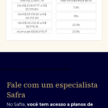
Até R$ 22.847,76
Não há cobrança do IR
De R$ 22.847,77 a R$
7,5%
33.919,80
De R$ 33.919,81 a R$
15%
45.012,60
De R$ 45.012,61 a R$
22,5%
55.976,16
Acima de R$ 55.976,17
27,5%
Fale com um especialista
Safra
No Safra,
você tem acesso a planos de