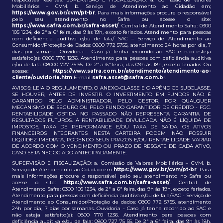
Mobiliários – CVM. b. Serviço de Atendimento ao Cidadão em;
https://www.gov.br/cvm/pt-br
. Para mais informações procure o responsável
pelo seu atendimento no Safra ou acesse o site:
https://www.safra.com.br/safra-asset/
. Central de Atendimento Safra: 0300
105 1234, de 2ª a 6ª feira, das 9 às 19h, exceto feriados. Atendimento para pessoas
com deficiência auditiva e/ou de fala/ SAC – Serviço de Atendimento ao
Consumidor/Proteção de Dados: 0800 772 5755, atendimento 24 horas por dia, 7
dias por semana. Ouvidoria - Caso já tenha recorrido ao SAC e não esteja
satisfeito(a): 0800 770 1236. Atendimento para pessoas com deficiência auditiva
e/ou de fala: 08000 727 75 55. De 2ª a 6ª feira, das 09h às 18h, exceto feriados. Ou
acesse:
https://www.safra.com.br/atendimento/atendimento-ao-
cliente/ouvidoria.htm
E-mail
safra.asset@safra.com.b
r.
AVISOS: LEIA O REGULAMENTO, O ANEXO-CLASSE E O APÊNDICE SUBCLASSE,
SE HOUVER, ANTES DE INVESTIR. O INVESTIMENTO EM FUNDOS NÃO É
GARANTIDO PELO ADMINISTRADOR, PELO GESTOR, POR QUALQUER
MECANISMO DE SEGURO OU PELO FUNDO GARANTIDOR DE CRÉDITO - FGC.
RENTABILIDADE OBTIDA NO PASSADO NÃO REPRESENTA GARANTIA DE
RESULTADOS FUTUROS. A RENTABILIDADE DIVULGADA NÃO É LÍQUIDA DE
IMPOSTOS, TAXA DE PERFORMANCE E/OU TAXA DE SAÍDA. OS ATIVOS
FINANCEIROS INTEGRANTES NESTA CARTEIRA PODEM NÃO POSSUIR
LIQUIDEZ IMEDIATA, PODENDO SEUS PRAZOS E/OU RENTABILIDADE VARIAR
DE ACORDO COM O VENCIMENTO OU PRAZO DE RESGATE DE CADA ATIVO,
CASO SEJA NEGOCIADO ANTECIPADAMENTE.
SUPERVISÃO E FISCALIZAÇÃO: a. Comissão de Valores Mobiliários – CVM. b.
Serviço de Atendimento ao Cidadão em
https://www.gov.br/cvm/pt-br
. Para
mais informações procure o responsável pelo seu atendimento no Safra ou
acesse o site:
https://www.safra.com.br/safra-asset/
. Central de
Atendimento Safra: 0300 105 1234, de 2ª a 6ª feira, das 9h às 19h, exceto feriados.
Atendimento para pessoas com deficiência auditiva e/ou de fala/SAC - Serviço de
Atendimento ao Consumidor/Proteção de dados: 0800 772 5755, atendimento
24h por dia, 7 dias por semanas. Ouvidoria - Caso já tenha recorrido ao SAC e
não esteja satisfeito(a): 0800 770 1236. Atendimento para pessoas com
deficiência auditiva e/ou de fala: 0800 727 75 55. De 2ª a 6ª feira, das 9h às 18h,