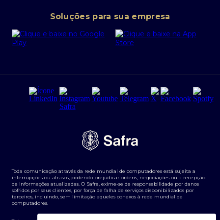
Conta corrente PJ
Portal da Privacidade
Soluções para sua empresa
Cartão Safra Empresas
PRSAC
Empréstimo e financiamentos PJ
Regras e Parâmetros de Atuação Banco Safra
Seguros para empresas
Relações com investidores
Derivativos
Remuneração Diferenciada FEE BASED
Agronegócios
Segurança da Informação
Tarifas e serviços Pessoa Física
Termos de Uso
Transparência de remuneração
Guia de Classificação de Natureza Cambial
Toda comunicação através da rede mundial de computadores está sujeita a
Termos e Condições para Portabilidade de Investimento
interrupções ou atrasos, podendo prejudicar ordens, negociações ou a recepção
de informações atualizadas. O Safra, exime-se de responsabilidade por danos
sofridos por seus clientes, por força de falha de serviços disponibilizados por
terceiros, incluindo, sem limitação aqueles conexos à rede mundial de
computadores.