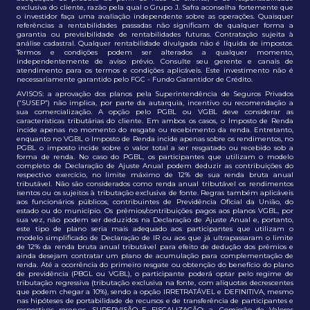
exclusiva do cliente, razão pela qual o Grupo J. Safra aconselha fortemente que
o investidor faça uma avaliação independente sobre as operações. Quaisquer
referências a rentabilidades passadas não significam de qualquer forma a
garantia ou previsibilidade de rentabilidades futuras. Contratação sujeita à
análise cadastral. Qualquer rentabilidade divulgada não é líquida de impostos.
Termos e condições podem ser alterados a qualquer momento,
independentemente de aviso prévio. Consulte seu gerente e canais de
atendimento para os termos e condições aplicáveis. Este investimento não é
necessariamente garantido pelo FGC - Fundo Garantidor de Crédito.
AVISOS: a aprovação dos planos pela Superintendência de Seguros Privados
(“SUSEP”) não implica, por parte da autarquia, incentivo ou recomendação a
sua comercialização. A opção pelo PGBL ou VGBL deve considerar as
características tributárias do cliente. Em ambos os casos, o Imposto de Renda
incide apenas no momento do resgate ou recebimento da renda. Entretanto,
enquanto no VGBL o Imposto de Renda incide apenas sobre os rendimentos, no
PGBL o imposto incide sobre o valor total a ser resgatado ou recebido sob a
forma de renda. No caso do PGBL, os participantes que utilizam o modelo
completo de Declaração de Ajuste Anual podem deduzir as contribuições do
respectivo exercício, no limite máximo de 12% de sua renda bruta anual
tributável. Não são considerados como renda anual tributável os rendimentos
isentos ou os sujeitos à tributação exclusiva de fonte. Regras também aplicáveis
aos funcionários públicos, contribuintes de Previdência Oficial da União, do
estado ou do município. Os prêmios/contribuições pagos aos planos VGBL, por
sua vez, não podem ser deduzidos na Declaração de Ajuste Anual e, portanto,
este tipo de plano seria mais adequado aos participantes que utilizam o
modelo simplificado de Declaração de IR ou aos que já ultrapassaram o limite
de 12% da renda bruta anual tributável para efeito de dedução dos prêmios e
ainda desejam contratar um plano de acumulação para complementação de
renda. Até a ocorrência do primeiro resgate ou obtenção do benefício do plano
de previdência (PBGL ou VGBL), o participante poderá optar pelo regime de
tributação regressiva (tributação exclusiva na fonte, com alíquotas decrescentes
que podem chegar a 10%), sendo a opção IRRETRATÁVEL e DEFINITIVA, mesmo
nas hipóteses de portabilidade de recursos e de transferência de participantes e
respectivas reservas. SUPERVISÃO E FISCALIZAÇÃO: a. Comissão de Valores