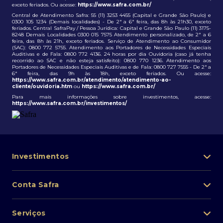
exceto feriados. Ou acesse:
https://www.safra.com.br/
Central de Atendimento Safra: 55 (11) 3253 4455 (Capital e Grande São Paulo) e
0300 105 1234 (Demais localidades) - De 2ª a 6ª feira, das 8h às 21h30, exceto
feriados. Central SafraPay / Pessoa Jurídica: Capital e Grande São Paulo (11) 3175-
8248 Demais Localidades 0300 015 7575 Atendimento personalizado, de 2ª a 6
feira, das 8h às 21h, exceto feriados. Serviço de Atendimento ao Consumidor
(SAC): 0800 772 5755. Atendimento aos Portadores de Necessidades Especiais
Auditivas e de Fala: 0800 772 4136. 24 horas por dia Ouvidoria (caso já tenha
recorrido ao SAC e não esteja satisfeito): 0800 770 1236. Atendimento aos
Portadores de Necessidades Especiais Auditivas e de Fala: 0800 727 7555 - De 2ª a
6ª feira, das 9h às 18h, exceto feriados. Ou acesse:
https://www.safra.com.br/atendimento/atendimento-ao-
cliente/ouvidoria.htm
ou
https://www.safra.com.br/
Para mais informações sobre investimentos, acesse:
https://www.safra.com.br/investimentos/
Investimentos
Portfólio de investimentos
Conta Safra
Safra Asset
Abra sua conta
Lista de fundos de investimento
Serviços
Pessoa Física