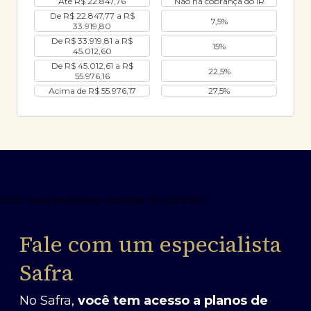
Até R$ 22.847,76
Não há cobrança do IR
De R$ 22.847,77 a R$
7,5%
33.919,80
De R$ 33.919,81 a R$
15%
45.012,60
De R$ 45.012,61 a R$
22,5%
55.976,16
Acima de R$ 55.976,17
27,5%
Fale com um especialista
Safra
No Safra,
você tem acesso a planos de