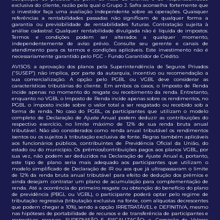
exclusiva do cliente, razão pela qual o Grupo J. Safra aconselha fortemente que
o investidor faça uma avaliação independente sobre as operações. Quaisquer
referências a rentabilidades passadas não significam de qualquer forma a
garantia ou previsibilidade de rentabilidades futuras. Contratação sujeita à
análise cadastral. Qualquer rentabilidade divulgada não é líquida de impostos.
Termos e condições podem ser alterados a qualquer momento,
independentemente de aviso prévio. Consulte seu gerente e canais de
atendimento para os termos e condições aplicáveis. Este investimento não é
necessariamente garantido pelo FGC - Fundo Garantidor de Crédito.
AVISOS: a aprovação dos planos pela Superintendência de Seguros Privados
(“SUSEP”) não implica, por parte da autarquia, incentivo ou recomendação a
sua comercialização. A opção pelo PGBL ou VGBL deve considerar as
características tributárias do cliente. Em ambos os casos, o Imposto de Renda
incide apenas no momento do resgate ou recebimento da renda. Entretanto,
enquanto no VGBL o Imposto de Renda incide apenas sobre os rendimentos, no
PGBL o imposto incide sobre o valor total a ser resgatado ou recebido sob a
forma de renda. No caso do PGBL, os participantes que utilizam o modelo
completo de Declaração de Ajuste Anual podem deduzir as contribuições do
respectivo exercício, no limite máximo de 12% de sua renda bruta anual
tributável. Não são considerados como renda anual tributável os rendimentos
isentos ou os sujeitos à tributação exclusiva de fonte. Regras também aplicáveis
aos funcionários públicos, contribuintes de Previdência Oficial da União, do
estado ou do município. Os prêmios/contribuições pagos aos planos VGBL, por
sua vez, não podem ser deduzidos na Declaração de Ajuste Anual e, portanto,
este tipo de plano seria mais adequado aos participantes que utilizam o
modelo simplificado de Declaração de IR ou aos que já ultrapassaram o limite
de 12% da renda bruta anual tributável para efeito de dedução dos prêmios e
ainda desejam contratar um plano de acumulação para complementação de
renda. Até a ocorrência do primeiro resgate ou obtenção do benefício do plano
de previdência (PBGL ou VGBL), o participante poderá optar pelo regime de
tributação regressiva (tributação exclusiva na fonte, com alíquotas decrescentes
que podem chegar a 10%), sendo a opção IRRETRATÁVEL e DEFINITIVA, mesmo
nas hipóteses de portabilidade de recursos e de transferência de participantes e
respectivas reservas. SUPERVISÃO E FISCALIZAÇÃO: a. Comissão de Valores