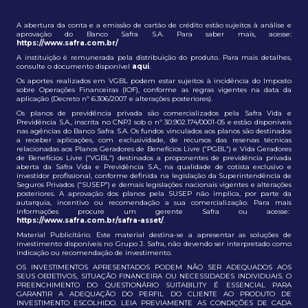
A abertura da conta e a emissão de cartão de crédito estão sujeitos à análise e
aprovação do Banco Safra S.A. Para saber mais, acesse:
https://www.safra.com.br/
A instituição é remunerada pela distribuição do produto. Para mais detalhes,
consulte o documento disponível
aqui
.
Os aportes realizados em VGBL podem estar sujeitos à incidência do Imposto
sobre Operações Financeiras (IOF), conforme as regras vigentes na data da
aplicação (Decreto nº 6.306/2007 e alterações posteriores).
Os planos de previdência privada são comercializados pela Safra Vida e
Previdência S.A., inscrita no CNPJ sob o nº 30.902.174/0001-05 e estão disponíveis
nas agências do Banco Safra S.A. Os fundos vinculados aos planos são destinados
a receber aplicações, com exclusividade, de recursos das reservas técnicas
relacionadas aos Planos Geradores de Benefícios Livre (“PGBL”) e Vida Geradores
de Benefícios Livre (“VGBL”) destinados a proponentes de previdência privada
aberta da Safra Vida e Previdência S.A., na qualidade de cotista exclusivo e
investidor profissional, conforme definida na legislação da Superintendência de
Seguros Privados (“SUSEP”) e demais legislações nacionais vigentes e alterações
posteriores. A aprovação dos planos pela SUSEP não implica, por parte da
autarquia, incentivo ou recomendação a sua comercialização. Para mais
informações procure um gerente Safra ou acesse:
https://www.safra.com.br/safra-asset/
.
Material Publicitário. Este material destina-se a apresentar as soluções de
investimento disponíveis no Grupo J. Safra, não devendo ser interpretado como
indicação ou recomendação de investimento.
OS INVESTIMENTOS APRESENTADOS PODEM NÃO SER ADEQUADOS AOS
SEUS OBJETIVOS, SITUAÇÃO FINANCEIRA OU NECESSIDADES INDIVIDUAIS. O
PREENCHIMENTO DO QUESTIONÁRIO SUITABILITY É ESSENCIAL PARA
GARANTIR A ADEQUAÇÃO DO PERFIL DO CLIENTE AO PRODUTO DE
INVESTIMENTO ESCOLHIDO. LEIA PREVIAMENTE AS CONDIÇÕES DE CADA