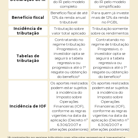
do IR pelo modelo
do IR pelo modelo
completo
simplificado
Benefício fiscal de até
Para quem já investe
Benefício fiscal
12% da renda anual
mais de 12% da renda
tributável
no PGBL
Incidência de
Tributação sobre
Tributação somente
tributação
valor total aplicado
sobre os rendimentos
Contratando no
Contratando no
regime tributação
regime de tributação
Progressivo, o
Progressivo, o
investidor opta se
investidor opta se
Tabelas de
seguirá a tabela
seguirá a tabela
tributação
regressiva ou
regressiva ou
progressiva até o 1°
progressiva até o 1°
resgate ou obtenção
resgate ou obtenção
do benefício¹
do benefício¹
Os aportes realizados
Os aportes realizados
podem estar sujeitos
podem estar sujeitos
à incidência do
à incidência do
Imposto sobre
Imposto sobre
Operações
Operações
Incidência de IOF
Financeiras (IOF),
Financeiras (IOF),
conforme as regras
conforme as regras
vigentes na data da
vigentes na data da
aplicação (Decreto nº
aplicação (Decreto nº
6.306/2007 e
6.306/2007 e
alterações posteriores)
alterações posteriores)
¹A contratação no regime tributário com alíquotas regressivas é irreversível e