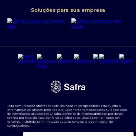
Conta corrente PJ
Portal da Privacidade
Soluções para sua empresa
Cartão Safra Empresas
PRSAC
Empréstimo e financiamentos PJ
Regras e Parâmetros de Atuação Banco Safra
Seguros para empresas
Relações com investidores
Derivativos
Remuneração Diferenciada FEE BASED
Agronegócios
Segurança da Informação
Tarifas e serviços Pessoa Física
Termos de Uso
Transparência de remuneração
Guia de Classificação de Natureza Cambial
Toda comunicação através da rede mundial de computadores está sujeita a
Termos e Condições para Portabilidade de Investimento
interrupções ou atrasos, podendo prejudicar ordens, negociações ou a recepção
de informações atualizadas. O Safra, exime-se de responsabilidade por danos
sofridos por seus clientes, por força de falha de serviços disponibilizados por
terceiros, incluindo, sem limitação aqueles conexos à rede mundial de
computadores.