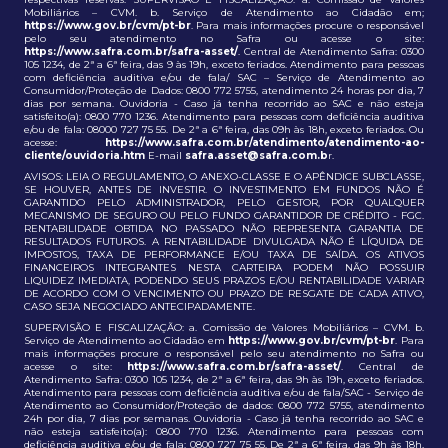
Mobiliários – CVM. b. Serviço de Atendimento ao Cidadão em;
https://www.gov.br/cvm/pt-br
. Para mais informações procure o responsável
pelo seu atendimento no Safra ou acesse o site:
https://www.safra.com.br/safra-asset/
. Central de Atendimento Safra: 0300
105 1234, de 2ª a 6ª feira, das 9 às 19h, exceto feriados. Atendimento para pessoas
com deficiência auditiva e/ou de fala/ SAC – Serviço de Atendimento ao
Consumidor/Proteção de Dados: 0800 772 5755, atendimento 24 horas por dia, 7
dias por semana. Ouvidoria - Caso já tenha recorrido ao SAC e não esteja
satisfeito(a): 0800 770 1236. Atendimento para pessoas com deficiência auditiva
e/ou de fala: 08000 727 75 55. De 2ª a 6ª feira, das 09h às 18h, exceto feriados. Ou
acesse:
https://www.safra.com.br/atendimento/atendimento-ao-
cliente/ouvidoria.htm
E-mail
safra.asset@safra.com.b
r.
AVISOS: LEIA O REGULAMENTO, O ANEXO-CLASSE E O APÊNDICE SUBCLASSE,
SE HOUVER, ANTES DE INVESTIR. O INVESTIMENTO EM FUNDOS NÃO É
GARANTIDO PELO ADMINISTRADOR, PELO GESTOR, POR QUALQUER
MECANISMO DE SEGURO OU PELO FUNDO GARANTIDOR DE CRÉDITO - FGC.
RENTABILIDADE OBTIDA NO PASSADO NÃO REPRESENTA GARANTIA DE
RESULTADOS FUTUROS. A RENTABILIDADE DIVULGADA NÃO É LÍQUIDA DE
IMPOSTOS, TAXA DE PERFORMANCE E/OU TAXA DE SAÍDA. OS ATIVOS
FINANCEIROS INTEGRANTES NESTA CARTEIRA PODEM NÃO POSSUIR
LIQUIDEZ IMEDIATA, PODENDO SEUS PRAZOS E/OU RENTABILIDADE VARIAR
DE ACORDO COM O VENCIMENTO OU PRAZO DE RESGATE DE CADA ATIVO,
CASO SEJA NEGOCIADO ANTECIPADAMENTE.
SUPERVISÃO E FISCALIZAÇÃO: a. Comissão de Valores Mobiliários – CVM. b.
Serviço de Atendimento ao Cidadão em
https://www.gov.br/cvm/pt-br
. Para
mais informações procure o responsável pelo seu atendimento no Safra ou
acesse o site:
https://www.safra.com.br/safra-asset/
. Central de
Atendimento Safra: 0300 105 1234, de 2ª a 6ª feira, das 9h às 19h, exceto feriados.
Atendimento para pessoas com deficiência auditiva e/ou de fala/SAC - Serviço de
Atendimento ao Consumidor/Proteção de dados: 0800 772 5755, atendimento
24h por dia, 7 dias por semanas. Ouvidoria - Caso já tenha recorrido ao SAC e
não esteja satisfeito(a): 0800 770 1236. Atendimento para pessoas com
deficiência auditiva e/ou de fala: 0800 727 75 55. De 2ª a 6ª feira, das 9h às 18h,