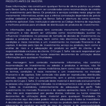
PRODUTO ANTES DE INVESTIR.
Essas informações não constituem qualquer forma de oferta pública ou privada
pelo Banco Safra, e não devem ser consideradas como recomendação de crédito
ou investimento pelo Banco. Os produtos e serviços contidos nesta página são
meramente informativos, sendo que a efetiva contratação dependerá da prévia
análise cadastral e aprovação do Banco Safra e abertura da conta corrente,
conforme aplicável. Esta instituição é aderente ao Código Anbima de regulação
e melhores práticas para atividade de distribuição de produtos de investimento.
As informações aqui dispostas têm conteúdo meramente informativo, não
constituem e não devem ser utilizadas como recomendação, auxiliar ou
influenciar investidores no processo de tomada de decisão de investimento ou
adesão a produtos e serviços, bem como não discrimina todos os termos,
condições e riscos inerentes a um investimento no mercado financeiro e de
capitais. A decisão pelo tipo de investimento, serviço ou produto, bem como a
análise de risco e a adequação do produto ao perfil do cliente, é de
responsabilidade exclusiva do cliente. O Grupo J. Safra não será responsável por
perdas diretas, indiretas ou lucros cessantes decorrentes da utilização destas
informações para quaisquer finalidades.
Essa mensagem tem conteúdo meramente informativo, não constitui
recomendação de investimento ou adesão a produtos e serviços, não foi
preparado por analista de valores mobiliários, bem como não discrimina todos
os termos, condições e riscos inerentes a um investimento no mercado
financeiro e de capitais. Este conteúdo não pode ser reproduzido, distribuído,
alterado, copiado, total ou parcialmente, sem o prévio consentimento por
escrito do Grupo J. Safra. O conteúdo deste material é destinado exclusivamente
às pessoas e/ou organizações indicadas no endereçamento e está sendo enviado
a todos os investidores, indistintamente da adequação do perfil. Todo
investimento no mercado financeiro e de capitais apresenta riscos. O Grupo J.
Safra não será responsável por perdas diretas, indiretas ou lucros cessantes
decorrentes da utilização deste material para quaisquer finalidades. Os
instrumentos aqui discutidos podem não ser adequados a todos os investidores.
A decisão pelo tipo de investimento, serviço ou produto, bem como a análise e
adequação do produto ao perfil de risco do cliente, é de responsabilidade