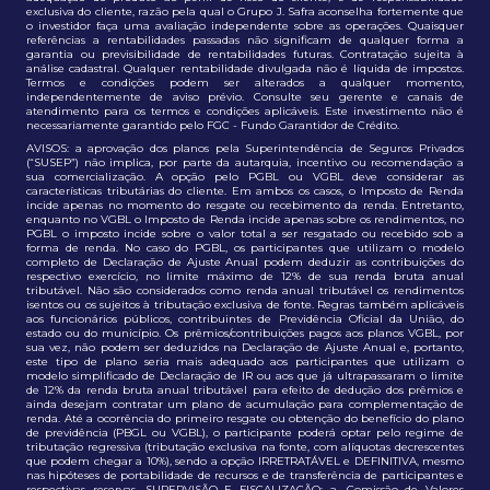
exclusiva do cliente, razão pela qual o Grupo J. Safra aconselha fortemente que
o investidor faça uma avaliação independente sobre as operações. Quaisquer
referências a rentabilidades passadas não significam de qualquer forma a
garantia ou previsibilidade de rentabilidades futuras. Contratação sujeita à
análise cadastral. Qualquer rentabilidade divulgada não é líquida de impostos.
Termos e condições podem ser alterados a qualquer momento,
independentemente de aviso prévio. Consulte seu gerente e canais de
atendimento para os termos e condições aplicáveis. Este investimento não é
necessariamente garantido pelo FGC - Fundo Garantidor de Crédito.
AVISOS: a aprovação dos planos pela Superintendência de Seguros Privados
(“SUSEP”) não implica, por parte da autarquia, incentivo ou recomendação a
sua comercialização. A opção pelo PGBL ou VGBL deve considerar as
características tributárias do cliente. Em ambos os casos, o Imposto de Renda
incide apenas no momento do resgate ou recebimento da renda. Entretanto,
enquanto no VGBL o Imposto de Renda incide apenas sobre os rendimentos, no
PGBL o imposto incide sobre o valor total a ser resgatado ou recebido sob a
forma de renda. No caso do PGBL, os participantes que utilizam o modelo
completo de Declaração de Ajuste Anual podem deduzir as contribuições do
respectivo exercício, no limite máximo de 12% de sua renda bruta anual
tributável. Não são considerados como renda anual tributável os rendimentos
isentos ou os sujeitos à tributação exclusiva de fonte. Regras também aplicáveis
aos funcionários públicos, contribuintes de Previdência Oficial da União, do
estado ou do município. Os prêmios/contribuições pagos aos planos VGBL, por
sua vez, não podem ser deduzidos na Declaração de Ajuste Anual e, portanto,
este tipo de plano seria mais adequado aos participantes que utilizam o
modelo simplificado de Declaração de IR ou aos que já ultrapassaram o limite
de 12% da renda bruta anual tributável para efeito de dedução dos prêmios e
ainda desejam contratar um plano de acumulação para complementação de
renda. Até a ocorrência do primeiro resgate ou obtenção do benefício do plano
de previdência (PBGL ou VGBL), o participante poderá optar pelo regime de
tributação regressiva (tributação exclusiva na fonte, com alíquotas decrescentes
que podem chegar a 10%), sendo a opção IRRETRATÁVEL e DEFINITIVA, mesmo
nas hipóteses de portabilidade de recursos e de transferência de participantes e
respectivas reservas. SUPERVISÃO E FISCALIZAÇÃO: a. Comissão de Valores