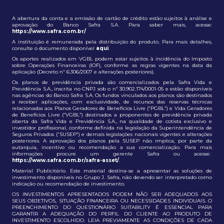
A abertura da conta e a emissão de cartão de crédito estão sujeitos à análise e
aprovação do Banco Safra S.A. Para saber mais, acesse:
https://www.safra.com.br/
A instituição é remunerada pela distribuição do produto. Para mais detalhes,
consulte o documento disponível
aqui
.
Os aportes realizados em VGBL podem estar sujeitos à incidência do Imposto
sobre Operações Financeiras (IOF), conforme as regras vigentes na data da
aplicação (Decreto nº 6.306/2007 e alterações posteriores).
Os planos de previdência privada são comercializados pela Safra Vida e
Previdência S.A., inscrita no CNPJ sob o nº 30.902.174/0001-05 e estão disponíveis
nas agências do Banco Safra S.A. Os fundos vinculados aos planos são destinados
a receber aplicações, com exclusividade, de recursos das reservas técnicas
relacionadas aos Planos Geradores de Benefícios Livre (“PGBL”) e Vida Geradores
de Benefícios Livre (“VGBL”) destinados a proponentes de previdência privada
aberta da Safra Vida e Previdência S.A., na qualidade de cotista exclusivo e
investidor profissional, conforme definida na legislação da Superintendência de
Seguros Privados (“SUSEP”) e demais legislações nacionais vigentes e alterações
posteriores. A aprovação dos planos pela SUSEP não implica, por parte da
autarquia, incentivo ou recomendação a sua comercialização. Para mais
informações procure um gerente Safra ou acesse:
https://www.safra.com.br/safra-asset/
.
Material Publicitário. Este material destina-se a apresentar as soluções de
investimento disponíveis no Grupo J. Safra, não devendo ser interpretado como
indicação ou recomendação de investimento.
OS INVESTIMENTOS APRESENTADOS PODEM NÃO SER ADEQUADOS AOS
SEUS OBJETIVOS, SITUAÇÃO FINANCEIRA OU NECESSIDADES INDIVIDUAIS. O
PREENCHIMENTO DO QUESTIONÁRIO SUITABILITY É ESSENCIAL PARA
GARANTIR A ADEQUAÇÃO DO PERFIL DO CLIENTE AO PRODUTO DE
INVESTIMENTO ESCOLHIDO. LEIA PREVIAMENTE AS CONDIÇÕES DE CADA