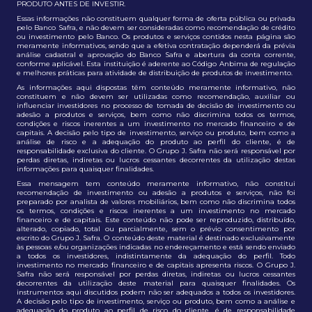
PRODUTO ANTES DE INVESTIR.
Essas informações não constituem qualquer forma de oferta pública ou privada
pelo Banco Safra, e não devem ser consideradas como recomendação de crédito
ou investimento pelo Banco. Os produtos e serviços contidos nesta página são
meramente informativos, sendo que a efetiva contratação dependerá da prévia
análise cadastral e aprovação do Banco Safra e abertura da conta corrente,
conforme aplicável. Esta instituição é aderente ao Código Anbima de regulação
e melhores práticas para atividade de distribuição de produtos de investimento.
As informações aqui dispostas têm conteúdo meramente informativo, não
constituem e não devem ser utilizadas como recomendação, auxiliar ou
influenciar investidores no processo de tomada de decisão de investimento ou
adesão a produtos e serviços, bem como não discrimina todos os termos,
condições e riscos inerentes a um investimento no mercado financeiro e de
capitais. A decisão pelo tipo de investimento, serviço ou produto, bem como a
análise de risco e a adequação do produto ao perfil do cliente, é de
responsabilidade exclusiva do cliente. O Grupo J. Safra não será responsável por
perdas diretas, indiretas ou lucros cessantes decorrentes da utilização destas
informações para quaisquer finalidades.
Essa mensagem tem conteúdo meramente informativo, não constitui
recomendação de investimento ou adesão a produtos e serviços, não foi
preparado por analista de valores mobiliários, bem como não discrimina todos
os termos, condições e riscos inerentes a um investimento no mercado
financeiro e de capitais. Este conteúdo não pode ser reproduzido, distribuído,
alterado, copiado, total ou parcialmente, sem o prévio consentimento por
escrito do Grupo J. Safra. O conteúdo deste material é destinado exclusivamente
às pessoas e/ou organizações indicadas no endereçamento e está sendo enviado
a todos os investidores, indistintamente da adequação do perfil. Todo
investimento no mercado financeiro e de capitais apresenta riscos. O Grupo J.
Safra não será responsável por perdas diretas, indiretas ou lucros cessantes
decorrentes da utilização deste material para quaisquer finalidades. Os
instrumentos aqui discutidos podem não ser adequados a todos os investidores.
A decisão pelo tipo de investimento, serviço ou produto, bem como a análise e
adequação do produto ao perfil de risco do cliente, é de responsabilidade