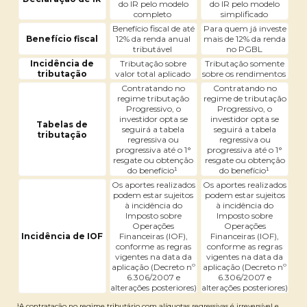
do IR pelo modelo
do IR pelo modelo
completo
simplificado
Benefício fiscal de até
Para quem já investe
Benefício fiscal
12% da renda anual
mais de 12% da renda
tributável
no PGBL
Incidência de
Tributação sobre
Tributação somente
tributação
valor total aplicado
sobre os rendimentos
Contratando no
Contratando no
regime tributação
regime de tributação
Progressivo, o
Progressivo, o
investidor opta se
investidor opta se
Tabelas de
seguirá a tabela
seguirá a tabela
tributação
regressiva ou
regressiva ou
progressiva até o 1°
progressiva até o 1°
resgate ou obtenção
resgate ou obtenção
do benefício¹
do benefício¹
Os aportes realizados
Os aportes realizados
podem estar sujeitos
podem estar sujeitos
à incidência do
à incidência do
Imposto sobre
Imposto sobre
Operações
Operações
Incidência de IOF
Financeiras (IOF),
Financeiras (IOF),
conforme as regras
conforme as regras
vigentes na data da
vigentes na data da
aplicação (Decreto nº
aplicação (Decreto nº
6.306/2007 e
6.306/2007 e
alterações posteriores)
alterações posteriores)
¹A contratação no regime tributário com alíquotas regressivas é irreversível e