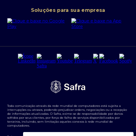
Conta corrente PJ
Portal da Privacidade
Soluções para sua empresa
Cartão Safra Empresas
PRSAC
Empréstimo e financiamentos PJ
Regras e Parâmetros de Atuação Banco Safra
Seguros para empresas
Relações com investidores
Derivativos
Remuneração Diferenciada FEE BASED
Agronegócios
Segurança da Informação
Tarifas e serviços Pessoa Física
Termos de Uso
Transparência de remuneração
Guia de Classificação de Natureza Cambial
Toda comunicação através da rede mundial de computadores está sujeita a
Termos e Condições para Portabilidade de Investimento
interrupções ou atrasos, podendo prejudicar ordens, negociações ou a recepção
de informações atualizadas. O Safra, exime-se de responsabilidade por danos
sofridos por seus clientes, por força de falha de serviços disponibilizados por
terceiros, incluindo, sem limitação aqueles conexos à rede mundial de
computadores.