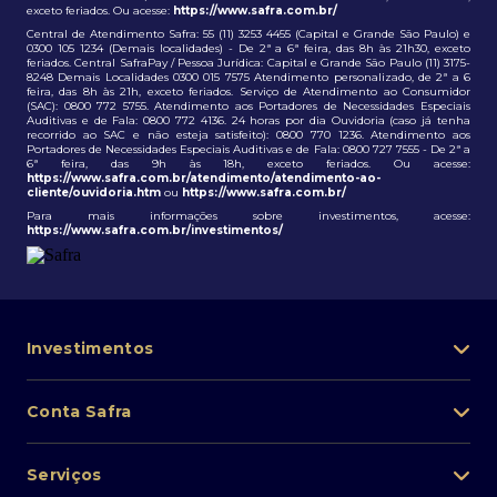
exceto feriados. Ou acesse:
https://www.safra.com.br/
Central de Atendimento Safra: 55 (11) 3253 4455 (Capital e Grande São Paulo) e
0300 105 1234 (Demais localidades) - De 2ª a 6ª feira, das 8h às 21h30, exceto
feriados. Central SafraPay / Pessoa Jurídica: Capital e Grande São Paulo (11) 3175-
8248 Demais Localidades 0300 015 7575 Atendimento personalizado, de 2ª a 6
feira, das 8h às 21h, exceto feriados. Serviço de Atendimento ao Consumidor
(SAC): 0800 772 5755. Atendimento aos Portadores de Necessidades Especiais
Auditivas e de Fala: 0800 772 4136. 24 horas por dia Ouvidoria (caso já tenha
recorrido ao SAC e não esteja satisfeito): 0800 770 1236. Atendimento aos
Portadores de Necessidades Especiais Auditivas e de Fala: 0800 727 7555 - De 2ª a
6ª feira, das 9h às 18h, exceto feriados. Ou acesse:
https://www.safra.com.br/atendimento/atendimento-ao-
cliente/ouvidoria.htm
ou
https://www.safra.com.br/
Para mais informações sobre investimentos, acesse:
https://www.safra.com.br/investimentos/
Investimentos
Portfólio de investimentos
Conta Safra
Safra Asset
Abra sua conta
Lista de fundos de investimento
Serviços
Pessoa Física