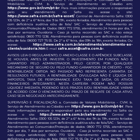
Mobiliários – CVM. b. Serviço de Atendimento ao Cidadão em;
https://www.gov.br/cvm/pt-br
. Para mais informações procure o responsável
pelo seu atendimento no Safra ou acesse o site:
https://www.safra.com.br/safra-asset/
. Central de Atendimento Safra: 0300
105 1234, de 2ª a 6ª feira, das 9 às 19h, exceto feriados. Atendimento para pessoas
com deficiência auditiva e/ou de fala/ SAC – Serviço de Atendimento ao
Consumidor/Proteção de Dados: 0800 772 5755, atendimento 24 horas por dia, 7
dias por semana. Ouvidoria - Caso já tenha recorrido ao SAC e não esteja
satisfeito(a): 0800 770 1236. Atendimento para pessoas com deficiência auditiva
e/ou de fala: 08000 727 75 55. De 2ª a 6ª feira, das 09h às 18h, exceto feriados. Ou
acesse:
https://www.safra.com.br/atendimento/atendimento-ao-
cliente/ouvidoria.htm
E-mail
safra.asset@safra.com.b
r.
AVISOS: LEIA O REGULAMENTO, O ANEXO-CLASSE E O APÊNDICE SUBCLASSE,
SE HOUVER, ANTES DE INVESTIR. O INVESTIMENTO EM FUNDOS NÃO É
GARANTIDO PELO ADMINISTRADOR, PELO GESTOR, POR QUALQUER
MECANISMO DE SEGURO OU PELO FUNDO GARANTIDOR DE CRÉDITO - FGC.
RENTABILIDADE OBTIDA NO PASSADO NÃO REPRESENTA GARANTIA DE
RESULTADOS FUTUROS. A RENTABILIDADE DIVULGADA NÃO É LÍQUIDA DE
IMPOSTOS, TAXA DE PERFORMANCE E/OU TAXA DE SAÍDA. OS ATIVOS
FINANCEIROS INTEGRANTES NESTA CARTEIRA PODEM NÃO POSSUIR
LIQUIDEZ IMEDIATA, PODENDO SEUS PRAZOS E/OU RENTABILIDADE VARIAR
DE ACORDO COM O VENCIMENTO OU PRAZO DE RESGATE DE CADA ATIVO,
CASO SEJA NEGOCIADO ANTECIPADAMENTE.
SUPERVISÃO E FISCALIZAÇÃO: a. Comissão de Valores Mobiliários – CVM. b.
Serviço de Atendimento ao Cidadão em
https://www.gov.br/cvm/pt-br
. Para
mais informações procure o responsável pelo seu atendimento no Safra ou
acesse o site:
https://www.safra.com.br/safra-asset/
. Central de
Atendimento Safra: 0300 105 1234, de 2ª a 6ª feira, das 9h às 19h, exceto feriados.
Atendimento para pessoas com deficiência auditiva e/ou de fala/SAC - Serviço de
Atendimento ao Consumidor/Proteção de dados: 0800 772 5755, atendimento
24h por dia, 7 dias por semanas. Ouvidoria - Caso já tenha recorrido ao SAC e
não esteja satisfeito(a): 0800 770 1236. Atendimento para pessoas com
deficiência auditiva e/ou de fala: 0800 727 75 55. De 2ª a 6ª feira, das 9h às 18h,