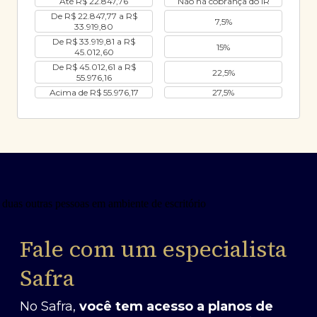
Até R$ 22.847,76
Não há cobrança do IR
De R$ 22.847,77 a R$
7,5%
33.919,80
De R$ 33.919,81 a R$
15%
45.012,60
De R$ 45.012,61 a R$
22,5%
55.976,16
Acima de R$ 55.976,17
27,5%
Fale com um especialista
Safra
No Safra,
você tem acesso a planos de