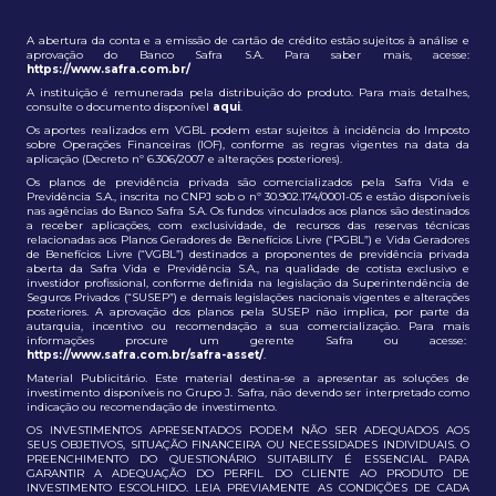
A abertura da conta e a emissão de cartão de crédito estão sujeitos à análise e
aprovação do Banco Safra S.A. Para saber mais, acesse:
https://www.safra.com.br/
A instituição é remunerada pela distribuição do produto. Para mais detalhes,
consulte o documento disponível
aqui
.
Os aportes realizados em VGBL podem estar sujeitos à incidência do Imposto
sobre Operações Financeiras (IOF), conforme as regras vigentes na data da
aplicação (Decreto nº 6.306/2007 e alterações posteriores).
Os planos de previdência privada são comercializados pela Safra Vida e
Previdência S.A., inscrita no CNPJ sob o nº 30.902.174/0001-05 e estão disponíveis
nas agências do Banco Safra S.A. Os fundos vinculados aos planos são destinados
a receber aplicações, com exclusividade, de recursos das reservas técnicas
relacionadas aos Planos Geradores de Benefícios Livre (“PGBL”) e Vida Geradores
de Benefícios Livre (“VGBL”) destinados a proponentes de previdência privada
aberta da Safra Vida e Previdência S.A., na qualidade de cotista exclusivo e
investidor profissional, conforme definida na legislação da Superintendência de
Seguros Privados (“SUSEP”) e demais legislações nacionais vigentes e alterações
posteriores. A aprovação dos planos pela SUSEP não implica, por parte da
autarquia, incentivo ou recomendação a sua comercialização. Para mais
informações procure um gerente Safra ou acesse:
https://www.safra.com.br/safra-asset/
.
Material Publicitário. Este material destina-se a apresentar as soluções de
investimento disponíveis no Grupo J. Safra, não devendo ser interpretado como
indicação ou recomendação de investimento.
OS INVESTIMENTOS APRESENTADOS PODEM NÃO SER ADEQUADOS AOS
SEUS OBJETIVOS, SITUAÇÃO FINANCEIRA OU NECESSIDADES INDIVIDUAIS. O
PREENCHIMENTO DO QUESTIONÁRIO SUITABILITY É ESSENCIAL PARA
GARANTIR A ADEQUAÇÃO DO PERFIL DO CLIENTE AO PRODUTO DE
INVESTIMENTO ESCOLHIDO. LEIA PREVIAMENTE AS CONDIÇÕES DE CADA