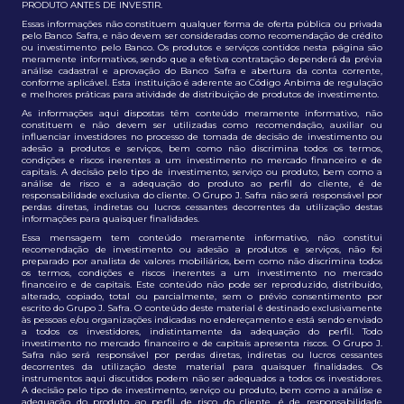
PRODUTO ANTES DE INVESTIR.
Essas informações não constituem qualquer forma de oferta pública ou privada
pelo Banco Safra, e não devem ser consideradas como recomendação de crédito
ou investimento pelo Banco. Os produtos e serviços contidos nesta página são
meramente informativos, sendo que a efetiva contratação dependerá da prévia
análise cadastral e aprovação do Banco Safra e abertura da conta corrente,
conforme aplicável. Esta instituição é aderente ao Código Anbima de regulação
e melhores práticas para atividade de distribuição de produtos de investimento.
As informações aqui dispostas têm conteúdo meramente informativo, não
constituem e não devem ser utilizadas como recomendação, auxiliar ou
influenciar investidores no processo de tomada de decisão de investimento ou
adesão a produtos e serviços, bem como não discrimina todos os termos,
condições e riscos inerentes a um investimento no mercado financeiro e de
capitais. A decisão pelo tipo de investimento, serviço ou produto, bem como a
análise de risco e a adequação do produto ao perfil do cliente, é de
responsabilidade exclusiva do cliente. O Grupo J. Safra não será responsável por
perdas diretas, indiretas ou lucros cessantes decorrentes da utilização destas
informações para quaisquer finalidades.
Essa mensagem tem conteúdo meramente informativo, não constitui
recomendação de investimento ou adesão a produtos e serviços, não foi
preparado por analista de valores mobiliários, bem como não discrimina todos
os termos, condições e riscos inerentes a um investimento no mercado
financeiro e de capitais. Este conteúdo não pode ser reproduzido, distribuído,
alterado, copiado, total ou parcialmente, sem o prévio consentimento por
escrito do Grupo J. Safra. O conteúdo deste material é destinado exclusivamente
às pessoas e/ou organizações indicadas no endereçamento e está sendo enviado
a todos os investidores, indistintamente da adequação do perfil. Todo
investimento no mercado financeiro e de capitais apresenta riscos. O Grupo J.
Safra não será responsável por perdas diretas, indiretas ou lucros cessantes
decorrentes da utilização deste material para quaisquer finalidades. Os
instrumentos aqui discutidos podem não ser adequados a todos os investidores.
A decisão pelo tipo de investimento, serviço ou produto, bem como a análise e
adequação do produto ao perfil de risco do cliente, é de responsabilidade