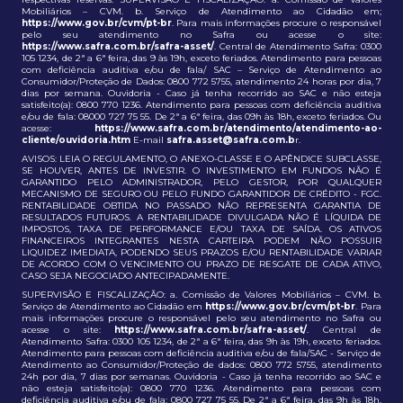
Mobiliários – CVM. b. Serviço de Atendimento ao Cidadão em;
https://www.gov.br/cvm/pt-br
. Para mais informações procure o responsável
pelo seu atendimento no Safra ou acesse o site:
https://www.safra.com.br/safra-asset/
. Central de Atendimento Safra: 0300
105 1234, de 2ª a 6ª feira, das 9 às 19h, exceto feriados. Atendimento para pessoas
com deficiência auditiva e/ou de fala/ SAC – Serviço de Atendimento ao
Consumidor/Proteção de Dados: 0800 772 5755, atendimento 24 horas por dia, 7
dias por semana. Ouvidoria - Caso já tenha recorrido ao SAC e não esteja
satisfeito(a): 0800 770 1236. Atendimento para pessoas com deficiência auditiva
e/ou de fala: 08000 727 75 55. De 2ª a 6ª feira, das 09h às 18h, exceto feriados. Ou
acesse:
https://www.safra.com.br/atendimento/atendimento-ao-
cliente/ouvidoria.htm
E-mail
safra.asset@safra.com.b
r.
AVISOS: LEIA O REGULAMENTO, O ANEXO-CLASSE E O APÊNDICE SUBCLASSE,
SE HOUVER, ANTES DE INVESTIR. O INVESTIMENTO EM FUNDOS NÃO É
GARANTIDO PELO ADMINISTRADOR, PELO GESTOR, POR QUALQUER
MECANISMO DE SEGURO OU PELO FUNDO GARANTIDOR DE CRÉDITO - FGC.
RENTABILIDADE OBTIDA NO PASSADO NÃO REPRESENTA GARANTIA DE
RESULTADOS FUTUROS. A RENTABILIDADE DIVULGADA NÃO É LÍQUIDA DE
IMPOSTOS, TAXA DE PERFORMANCE E/OU TAXA DE SAÍDA. OS ATIVOS
FINANCEIROS INTEGRANTES NESTA CARTEIRA PODEM NÃO POSSUIR
LIQUIDEZ IMEDIATA, PODENDO SEUS PRAZOS E/OU RENTABILIDADE VARIAR
DE ACORDO COM O VENCIMENTO OU PRAZO DE RESGATE DE CADA ATIVO,
CASO SEJA NEGOCIADO ANTECIPADAMENTE.
SUPERVISÃO E FISCALIZAÇÃO: a. Comissão de Valores Mobiliários – CVM. b.
Serviço de Atendimento ao Cidadão em
https://www.gov.br/cvm/pt-br
. Para
mais informações procure o responsável pelo seu atendimento no Safra ou
acesse o site:
https://www.safra.com.br/safra-asset/
. Central de
Atendimento Safra: 0300 105 1234, de 2ª a 6ª feira, das 9h às 19h, exceto feriados.
Atendimento para pessoas com deficiência auditiva e/ou de fala/SAC - Serviço de
Atendimento ao Consumidor/Proteção de dados: 0800 772 5755, atendimento
24h por dia, 7 dias por semanas. Ouvidoria - Caso já tenha recorrido ao SAC e
não esteja satisfeito(a): 0800 770 1236. Atendimento para pessoas com
deficiência auditiva e/ou de fala: 0800 727 75 55. De 2ª a 6ª feira, das 9h às 18h,