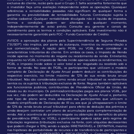
exclusiva do cliente, razão pela qual o Grupo J. Safra aconselha fortemente que
o investidor faça uma avaliação independente sobre as operações. Quaisquer
referências a rentabilidades passadas não significam de qualquer forma a
garantia ou previsibilidade de rentabilidades futuras. Contratação sujeita à
análise cadastral. Qualquer rentabilidade divulgada não é líquida de impostos.
Termos e condições podem ser alterados a qualquer momento,
independentemente de aviso prévio. Consulte seu gerente e canais de
atendimento para os termos e condições aplicáveis. Este investimento não é
necessariamente garantido pelo FGC - Fundo Garantidor de Crédito.
AVISOS: a aprovação dos planos pela Superintendência de Seguros Privados
(“SUSEP”) não implica, por parte da autarquia, incentivo ou recomendação a
sua comercialização. A opção pelo PGBL ou VGBL deve considerar as
características tributárias do cliente. Em ambos os casos, o Imposto de Renda
incide apenas no momento do resgate ou recebimento da renda. Entretanto,
enquanto no VGBL o Imposto de Renda incide apenas sobre os rendimentos, no
PGBL o imposto incide sobre o valor total a ser resgatado ou recebido sob a
forma de renda. No caso do PGBL, os participantes que utilizam o modelo
completo de Declaração de Ajuste Anual podem deduzir as contribuições do
respectivo exercício, no limite máximo de 12% de sua renda bruta anual
tributável. Não são considerados como renda anual tributável os rendimentos
isentos ou os sujeitos à tributação exclusiva de fonte. Regras também aplicáveis
aos funcionários públicos, contribuintes de Previdência Oficial da União, do
estado ou do município. Os prêmios/contribuições pagos aos planos VGBL, por
sua vez, não podem ser deduzidos na Declaração de Ajuste Anual e, portanto,
este tipo de plano seria mais adequado aos participantes que utilizam o
modelo simplificado de Declaração de IR ou aos que já ultrapassaram o limite
de 12% da renda bruta anual tributável para efeito de dedução dos prêmios e
ainda desejam contratar um plano de acumulação para complementação de
renda. Até a ocorrência do primeiro resgate ou obtenção do benefício do plano
de previdência (PBGL ou VGBL), o participante poderá optar pelo regime de
tributação regressiva (tributação exclusiva na fonte, com alíquotas decrescentes
que podem chegar a 10%), sendo a opção IRRETRATÁVEL e DEFINITIVA, mesmo
nas hipóteses de portabilidade de recursos e de transferência de participantes e
respectivas reservas. SUPERVISÃO E FISCALIZAÇÃO: a. Comissão de Valores