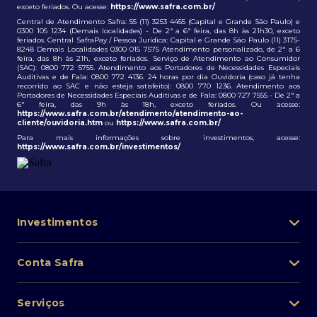
exceto feriados. Ou acesse:
https://www.safra.com.br/
Central de Atendimento Safra: 55 (11) 3253 4455 (Capital e Grande São Paulo) e
0300 105 1234 (Demais localidades) - De 2ª a 6ª feira, das 8h às 21h30, exceto
feriados. Central SafraPay / Pessoa Jurídica: Capital e Grande São Paulo (11) 3175-
8248 Demais Localidades 0300 015 7575 Atendimento personalizado, de 2ª a 6
feira, das 8h às 21h, exceto feriados. Serviço de Atendimento ao Consumidor
(SAC): 0800 772 5755. Atendimento aos Portadores de Necessidades Especiais
Auditivas e de Fala: 0800 772 4136. 24 horas por dia Ouvidoria (caso já tenha
recorrido ao SAC e não esteja satisfeito): 0800 770 1236. Atendimento aos
Portadores de Necessidades Especiais Auditivas e de Fala: 0800 727 7555 - De 2ª a
6ª feira, das 9h às 18h, exceto feriados. Ou acesse:
https://www.safra.com.br/atendimento/atendimento-ao-
cliente/ouvidoria.htm
ou
https://www.safra.com.br/
Para mais informações sobre investimentos, acesse:
https://www.safra.com.br/investimentos/
Investimentos
Portfólio de investimentos
Conta Safra
Safra Asset
Abra sua conta
Lista de fundos de investimento
Serviços
Pessoa Física