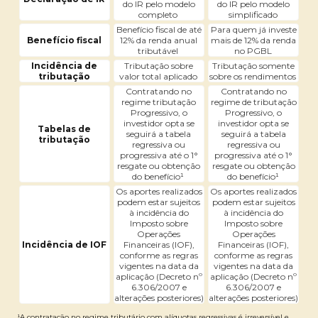
do IR pelo modelo
do IR pelo modelo
completo
simplificado
Benefício fiscal de até
Para quem já investe
Benefício fiscal
12% da renda anual
mais de 12% da renda
tributável
no PGBL
Incidência de
Tributação sobre
Tributação somente
tributação
valor total aplicado
sobre os rendimentos
Contratando no
Contratando no
regime tributação
regime de tributação
Progressivo, o
Progressivo, o
investidor opta se
investidor opta se
Tabelas de
seguirá a tabela
seguirá a tabela
tributação
regressiva ou
regressiva ou
progressiva até o 1°
progressiva até o 1°
resgate ou obtenção
resgate ou obtenção
do benefício¹
do benefício¹
Os aportes realizados
Os aportes realizados
podem estar sujeitos
podem estar sujeitos
à incidência do
à incidência do
Imposto sobre
Imposto sobre
Operações
Operações
Incidência de IOF
Financeiras (IOF),
Financeiras (IOF),
conforme as regras
conforme as regras
vigentes na data da
vigentes na data da
aplicação (Decreto nº
aplicação (Decreto nº
6.306/2007 e
6.306/2007 e
alterações posteriores)
alterações posteriores)
¹A contratação no regime tributário com alíquotas regressivas é irreversível e