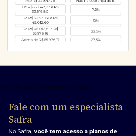
Até R$ 22.847,76
Não há cobrança do IR
De R$ 22.847,77 a R$
7,5%
33.919,80
De R$ 33.919,81 a R$
15%
45.012,60
De R$ 45.012,61 a R$
22,5%
55.976,16
Acima de R$ 55.976,17
27,5%
Fale com um especialista
Safra
No Safra,
você tem acesso a planos de