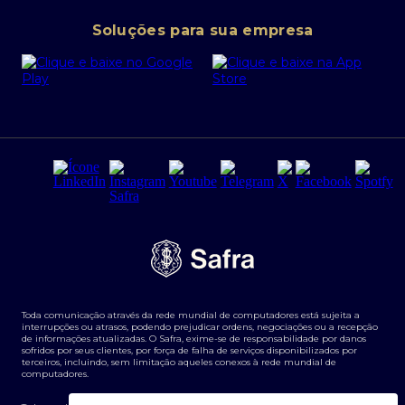
Conta corrente PJ
Portal da Privacidade
Soluções para sua empresa
Cartão Safra Empresas
PRSAC
Empréstimo e financiamentos PJ
Regras e Parâmetros de Atuação Banco Safra
Seguros para empresas
Relações com investidores
Derivativos
Remuneração Diferenciada FEE BASED
Agronegócios
Segurança da Informação
Tarifas e serviços Pessoa Física
Termos de Uso
Transparência de remuneração
Guia de Classificação de Natureza Cambial
Toda comunicação através da rede mundial de computadores está sujeita a
Termos e Condições para Portabilidade de Investimento
interrupções ou atrasos, podendo prejudicar ordens, negociações ou a recepção
de informações atualizadas. O Safra, exime-se de responsabilidade por danos
sofridos por seus clientes, por força de falha de serviços disponibilizados por
terceiros, incluindo, sem limitação aqueles conexos à rede mundial de
computadores.