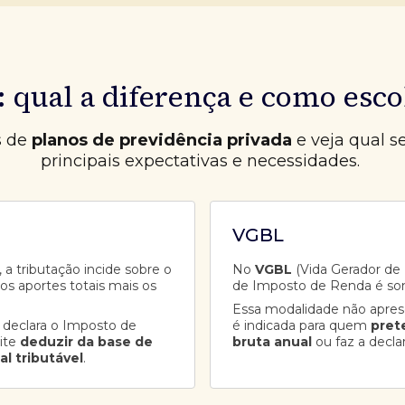
 qual a diferença e como esco
s de
planos de previdência privada
e veja qual s
principais expectativas e necessidades.
VGBL
 a tributação incide sobre o
No
VGBL
(Vida Gerador de B
aos aportes totais mais os
de Imposto de Renda é so
Essa modalidade não apre
 declara o Imposto de
é indicada para quem
pret
ite
deduzir da base de
bruta anual
ou faz a decla
al tributável
.