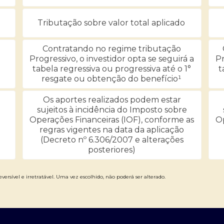
Tributação sobre valor total aplicado
Contratando no regime tributação
Progressivo, o investidor opta se seguirá a
Pr
tabela regressiva ou progressiva até o 1°
t
resgate ou obtenção do benefício¹
Os aportes realizados podem estar
sujeitos à incidência do Imposto sobre
Operações Financeiras (IOF), conforme as
Op
regras vigentes na data da aplicação
(Decreto nº 6.306/2007 e alterações
posteriores)
versível e irretratável. Uma vez escolhido, não poderá ser alterado.