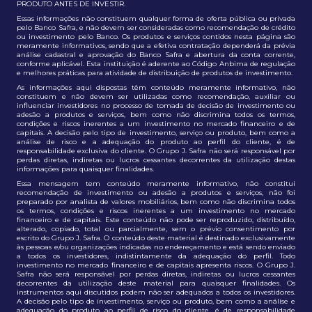
PRODUTO ANTES DE INVESTIR.
Essas informações não constituem qualquer forma de oferta pública ou privada
pelo Banco Safra, e não devem ser consideradas como recomendação de crédito
ou investimento pelo Banco. Os produtos e serviços contidos nesta página são
meramente informativos, sendo que a efetiva contratação dependerá da prévia
análise cadastral e aprovação do Banco Safra e abertura da conta corrente,
conforme aplicável. Esta instituição é aderente ao Código Anbima de regulação
e melhores práticas para atividade de distribuição de produtos de investimento.
As informações aqui dispostas têm conteúdo meramente informativo, não
constituem e não devem ser utilizadas como recomendação, auxiliar ou
influenciar investidores no processo de tomada de decisão de investimento ou
adesão a produtos e serviços, bem como não discrimina todos os termos,
condições e riscos inerentes a um investimento no mercado financeiro e de
capitais. A decisão pelo tipo de investimento, serviço ou produto, bem como a
análise de risco e a adequação do produto ao perfil do cliente, é de
responsabilidade exclusiva do cliente. O Grupo J. Safra não será responsável por
perdas diretas, indiretas ou lucros cessantes decorrentes da utilização destas
informações para quaisquer finalidades.
Essa mensagem tem conteúdo meramente informativo, não constitui
recomendação de investimento ou adesão a produtos e serviços, não foi
preparado por analista de valores mobiliários, bem como não discrimina todos
os termos, condições e riscos inerentes a um investimento no mercado
financeiro e de capitais. Este conteúdo não pode ser reproduzido, distribuído,
alterado, copiado, total ou parcialmente, sem o prévio consentimento por
escrito do Grupo J. Safra. O conteúdo deste material é destinado exclusivamente
às pessoas e/ou organizações indicadas no endereçamento e está sendo enviado
a todos os investidores, indistintamente da adequação do perfil. Todo
investimento no mercado financeiro e de capitais apresenta riscos. O Grupo J.
Safra não será responsável por perdas diretas, indiretas ou lucros cessantes
decorrentes da utilização deste material para quaisquer finalidades. Os
instrumentos aqui discutidos podem não ser adequados a todos os investidores.
A decisão pelo tipo de investimento, serviço ou produto, bem como a análise e
adequação do produto ao perfil de risco do cliente, é de responsabilidade