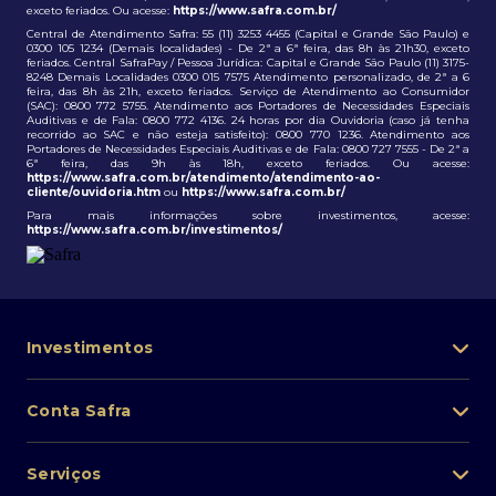
exceto feriados. Ou acesse:
https://www.safra.com.br/
Central de Atendimento Safra: 55 (11) 3253 4455 (Capital e Grande São Paulo) e
0300 105 1234 (Demais localidades) - De 2ª a 6ª feira, das 8h às 21h30, exceto
feriados. Central SafraPay / Pessoa Jurídica: Capital e Grande São Paulo (11) 3175-
8248 Demais Localidades 0300 015 7575 Atendimento personalizado, de 2ª a 6
feira, das 8h às 21h, exceto feriados. Serviço de Atendimento ao Consumidor
(SAC): 0800 772 5755. Atendimento aos Portadores de Necessidades Especiais
Auditivas e de Fala: 0800 772 4136. 24 horas por dia Ouvidoria (caso já tenha
recorrido ao SAC e não esteja satisfeito): 0800 770 1236. Atendimento aos
Portadores de Necessidades Especiais Auditivas e de Fala: 0800 727 7555 - De 2ª a
6ª feira, das 9h às 18h, exceto feriados. Ou acesse:
https://www.safra.com.br/atendimento/atendimento-ao-
cliente/ouvidoria.htm
ou
https://www.safra.com.br/
Para mais informações sobre investimentos, acesse:
https://www.safra.com.br/investimentos/
Investimentos
Portfólio de investimentos
Conta Safra
Safra Asset
Abra sua conta
Lista de fundos de investimento
Serviços
Pessoa Física