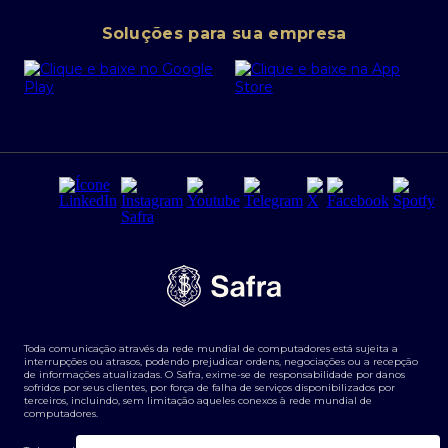
Conta corrente PJ
Portal da Privacidade
Soluções para sua empresa
Cartão Safra Empresas
PRSAC
Empréstimo e financiamentos PJ
Regras e Parâmetros de Atuação Banco Safra
Seguros para empresas
Relações com investidores
Derivativos
Remuneração Diferenciada FEE BASED
Agronegócios
Segurança da Informação
Tarifas e serviços Pessoa Física
Termos de Uso
Transparência de remuneração
Guia de Classificação de Natureza Cambial
Toda comunicação através da rede mundial de computadores está sujeita a
Termos e Condições para Portabilidade de Investimento
interrupções ou atrasos, podendo prejudicar ordens, negociações ou a recepção
de informações atualizadas. O Safra, exime-se de responsabilidade por danos
sofridos por seus clientes, por força de falha de serviços disponibilizados por
terceiros, incluindo, sem limitação aqueles conexos à rede mundial de
computadores.