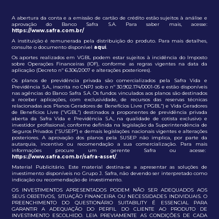
A abertura da conta e a emissão de cartão de crédito estão sujeitos à análise e
aprovação do Banco Safra S.A. Para saber mais, acesse:
https://www.safra.com.br/
A instituição é remunerada pela distribuição do produto. Para mais detalhes,
consulte o documento disponível
aqui
.
Os aportes realizados em VGBL podem estar sujeitos à incidência do Imposto
sobre Operações Financeiras (IOF), conforme as regras vigentes na data da
aplicação (Decreto nº 6.306/2007 e alterações posteriores).
Os planos de previdência privada são comercializados pela Safra Vida e
Previdência S.A., inscrita no CNPJ sob o nº 30.902.174/0001-05 e estão disponíveis
nas agências do Banco Safra S.A. Os fundos vinculados aos planos são destinados
a receber aplicações, com exclusividade, de recursos das reservas técnicas
relacionadas aos Planos Geradores de Benefícios Livre (“PGBL”) e Vida Geradores
de Benefícios Livre (“VGBL”) destinados a proponentes de previdência privada
aberta da Safra Vida e Previdência S.A., na qualidade de cotista exclusivo e
investidor profissional, conforme definida na legislação da Superintendência de
Seguros Privados (“SUSEP”) e demais legislações nacionais vigentes e alterações
posteriores. A aprovação dos planos pela SUSEP não implica, por parte da
autarquia, incentivo ou recomendação a sua comercialização. Para mais
informações procure um gerente Safra ou acesse:
https://www.safra.com.br/safra-asset/
.
Material Publicitário. Este material destina-se a apresentar as soluções de
investimento disponíveis no Grupo J. Safra, não devendo ser interpretado como
indicação ou recomendação de investimento.
OS INVESTIMENTOS APRESENTADOS PODEM NÃO SER ADEQUADOS AOS
SEUS OBJETIVOS, SITUAÇÃO FINANCEIRA OU NECESSIDADES INDIVIDUAIS. O
PREENCHIMENTO DO QUESTIONÁRIO SUITABILITY É ESSENCIAL PARA
GARANTIR A ADEQUAÇÃO DO PERFIL DO CLIENTE AO PRODUTO DE
INVESTIMENTO ESCOLHIDO. LEIA PREVIAMENTE AS CONDIÇÕES DE CADA