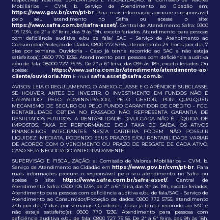
Mobiliários – CVM. b. Serviço de Atendimento ao Cidadão em;
https://www.gov.br/cvm/pt-br
. Para mais informações procure o responsável
pelo seu atendimento no Safra ou acesse o site:
https://www.safra.com.br/safra-asset/
. Central de Atendimento Safra: 0300
105 1234, de 2ª a 6ª feira, das 9 às 19h, exceto feriados. Atendimento para pessoas
com deficiência auditiva e/ou de fala/ SAC – Serviço de Atendimento ao
Consumidor/Proteção de Dados: 0800 772 5755, atendimento 24 horas por dia, 7
dias por semana. Ouvidoria - Caso já tenha recorrido ao SAC e não esteja
satisfeito(a): 0800 770 1236. Atendimento para pessoas com deficiência auditiva
e/ou de fala: 08000 727 75 55. De 2ª a 6ª feira, das 09h às 18h, exceto feriados. Ou
acesse:
https://www.safra.com.br/atendimento/atendimento-ao-
cliente/ouvidoria.htm
E-mail
safra.asset@safra.com.b
r.
AVISOS: LEIA O REGULAMENTO, O ANEXO-CLASSE E O APÊNDICE SUBCLASSE,
SE HOUVER, ANTES DE INVESTIR. O INVESTIMENTO EM FUNDOS NÃO É
GARANTIDO PELO ADMINISTRADOR, PELO GESTOR, POR QUALQUER
MECANISMO DE SEGURO OU PELO FUNDO GARANTIDOR DE CRÉDITO - FGC.
RENTABILIDADE OBTIDA NO PASSADO NÃO REPRESENTA GARANTIA DE
RESULTADOS FUTUROS. A RENTABILIDADE DIVULGADA NÃO É LÍQUIDA DE
IMPOSTOS, TAXA DE PERFORMANCE E/OU TAXA DE SAÍDA. OS ATIVOS
FINANCEIROS INTEGRANTES NESTA CARTEIRA PODEM NÃO POSSUIR
LIQUIDEZ IMEDIATA, PODENDO SEUS PRAZOS E/OU RENTABILIDADE VARIAR
DE ACORDO COM O VENCIMENTO OU PRAZO DE RESGATE DE CADA ATIVO,
CASO SEJA NEGOCIADO ANTECIPADAMENTE.
SUPERVISÃO E FISCALIZAÇÃO: a. Comissão de Valores Mobiliários – CVM. b.
Serviço de Atendimento ao Cidadão em
https://www.gov.br/cvm/pt-br
. Para
mais informações procure o responsável pelo seu atendimento no Safra ou
acesse o site:
https://www.safra.com.br/safra-asset/
. Central de
Atendimento Safra: 0300 105 1234, de 2ª a 6ª feira, das 9h às 19h, exceto feriados.
Atendimento para pessoas com deficiência auditiva e/ou de fala/SAC - Serviço de
Atendimento ao Consumidor/Proteção de dados: 0800 772 5755, atendimento
24h por dia, 7 dias por semanas. Ouvidoria - Caso já tenha recorrido ao SAC e
não esteja satisfeito(a): 0800 770 1236. Atendimento para pessoas com
deficiência auditiva e/ou de fala: 0800 727 75 55. De 2ª a 6ª feira, das 9h às 18h,