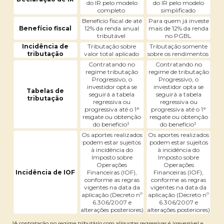
do IR pelo modelo
do IR pelo modelo
completo
simplificado
Benefício fiscal de até
Para quem já investe
Benefício fiscal
12% da renda anual
mais de 12% da renda
tributável
no PGBL
Incidência de
Tributação sobre
Tributação somente
tributação
valor total aplicado
sobre os rendimentos
Contratando no
Contratando no
regime tributação
regime de tributação
Progressivo, o
Progressivo, o
investidor opta se
investidor opta se
Tabelas de
seguirá a tabela
seguirá a tabela
tributação
regressiva ou
regressiva ou
progressiva até o 1°
progressiva até o 1°
resgate ou obtenção
resgate ou obtenção
do benefício¹
do benefício¹
Os aportes realizados
Os aportes realizados
podem estar sujeitos
podem estar sujeitos
à incidência do
à incidência do
Imposto sobre
Imposto sobre
Operações
Operações
Incidência de IOF
Financeiras (IOF),
Financeiras (IOF),
conforme as regras
conforme as regras
vigentes na data da
vigentes na data da
aplicação (Decreto nº
aplicação (Decreto nº
6.306/2007 e
6.306/2007 e
alterações posteriores)
alterações posteriores)
¹A contratação no regime tributário com alíquotas regressivas é irreversível e