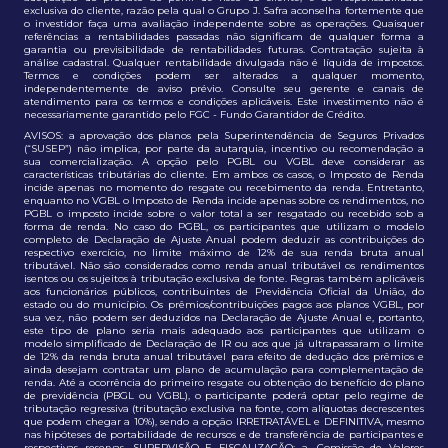
exclusiva do cliente, razão pela qual o Grupo J. Safra aconselha fortemente que
o investidor faça uma avaliação independente sobre as operações. Quaisquer
referências a rentabilidades passadas não significam de qualquer forma a
garantia ou previsibilidade de rentabilidades futuras. Contratação sujeita à
análise cadastral. Qualquer rentabilidade divulgada não é líquida de impostos.
Termos e condições podem ser alterados a qualquer momento,
independentemente de aviso prévio. Consulte seu gerente e canais de
atendimento para os termos e condições aplicáveis. Este investimento não é
necessariamente garantido pelo FGC - Fundo Garantidor de Crédito.
AVISOS: a aprovação dos planos pela Superintendência de Seguros Privados
(“SUSEP”) não implica, por parte da autarquia, incentivo ou recomendação a
sua comercialização. A opção pelo PGBL ou VGBL deve considerar as
características tributárias do cliente. Em ambos os casos, o Imposto de Renda
incide apenas no momento do resgate ou recebimento da renda. Entretanto,
enquanto no VGBL o Imposto de Renda incide apenas sobre os rendimentos, no
PGBL o imposto incide sobre o valor total a ser resgatado ou recebido sob a
forma de renda. No caso do PGBL, os participantes que utilizam o modelo
completo de Declaração de Ajuste Anual podem deduzir as contribuições do
respectivo exercício, no limite máximo de 12% de sua renda bruta anual
tributável. Não são considerados como renda anual tributável os rendimentos
isentos ou os sujeitos à tributação exclusiva de fonte. Regras também aplicáveis
aos funcionários públicos, contribuintes de Previdência Oficial da União, do
estado ou do município. Os prêmios/contribuições pagos aos planos VGBL, por
sua vez, não podem ser deduzidos na Declaração de Ajuste Anual e, portanto,
este tipo de plano seria mais adequado aos participantes que utilizam o
modelo simplificado de Declaração de IR ou aos que já ultrapassaram o limite
de 12% da renda bruta anual tributável para efeito de dedução dos prêmios e
ainda desejam contratar um plano de acumulação para complementação de
renda. Até a ocorrência do primeiro resgate ou obtenção do benefício do plano
de previdência (PBGL ou VGBL), o participante poderá optar pelo regime de
tributação regressiva (tributação exclusiva na fonte, com alíquotas decrescentes
que podem chegar a 10%), sendo a opção IRRETRATÁVEL e DEFINITIVA, mesmo
nas hipóteses de portabilidade de recursos e de transferência de participantes e
respectivas reservas. SUPERVISÃO E FISCALIZAÇÃO: a. Comissão de Valores