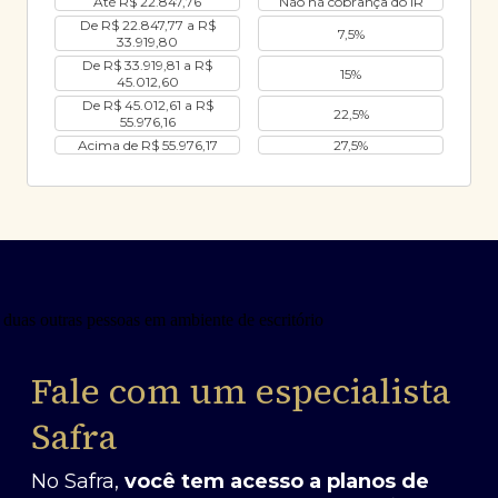
Até R$ 22.847,76
Não há cobrança do IR
De R$ 22.847,77 a R$
7,5%
33.919,80
De R$ 33.919,81 a R$
15%
45.012,60
De R$ 45.012,61 a R$
22,5%
55.976,16
Acima de R$ 55.976,17
27,5%
Fale com um especialista
Safra
No Safra,
você tem acesso a planos de